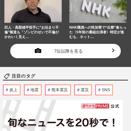
巨人・高梨雄平投手に”お泊まり不
NHK職員への性加害で“出禁”食らっ
倫”報道も「ゾンビのせいで不倫が
た〈5年前の番組出演者〉特定が進
かわいく見え…
むも、ネット…
7位以降を見る
注目のタグ
炎上
地震
熊本震災
震災
SNS