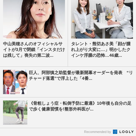
中山美穂さんのオフィシャルサ
タレント・熊切あさ美「顔が腫
イトが3月で閉鎖「インスタだけ
れ上がり大変に…」明かしたク
は残して」喪失の第二波...
インケ浮腫の恐怖…46歳...
巨人、阿部慎之助監督が最新開幕オーダーを発表 “リ
チャード落選”で浮上した「4番...
《骨粗しょう症・転倒予防に最適》10年後も自分の足
で歩く健康習慣を!整形外科医が...
Recommended by