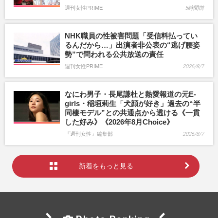
週刊女性PRIME
5時間前
NHK職員の性被害問題「受信料払ってい
るんだから…」出演者非公表の“逃げ腰姿
勢”で問われる公共放送の責任
週刊女性PRIME
2026/8/7
なにわ男子・長尾謙杜と熱愛報道の元E-
girls・稲垣莉生「犬顔が好き」過去の“半
同棲モデル”との共通点から透ける《一貫
した好み》《2026年8月Choice》
『週刊女性』編集部
2026/8/7
新着をもっと見る