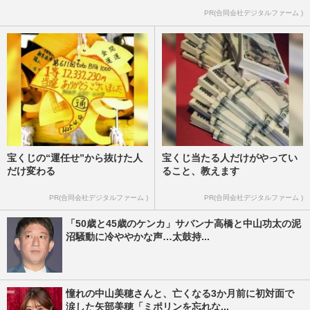
PR(合同会社デジタルファーム )
宝くじの“運任せ”から抜けた人
宝くじ当たる人だけがやってい
だけ変わる
ること、教えます
PR(合同会社デジタルファーム )
PR(合同会社デジタルファーム )
「50歳と45歳のケンカ」サバンナ高橋と中山功太の泥
沼騒動に冷ややかな声…太鼓持...
憧れの中山美穂さんと、亡くなる3か月前に初対面で
涙した矢部美穂「ミポリンを忘れな...