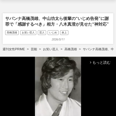
サバンナ高橋茂雄、中山功太ら後輩の“いじめ告発”に謝
罪で「感謝するべき」相方・八木真澄が見せた“神対応”
高橋茂雄
お笑い芸人
芸人
いじめ
炎上
2026/5/11
週刊女性PRIME
芸能
お笑い芸人
高橋茂雄
サバンナ高橋茂雄、中山
もっと読む
arrow_forward_ios