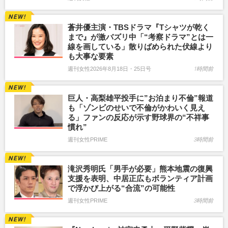
蒼井優主演・TBSドラマ『Tシャツが乾く
まで』が激バズリ中「“考察ドラマ”とは一
線を画している」散りばめられた伏線より
も大事な要素
週刊女性2026年8月18日・25日号
1時間前
巨人・高梨雄平投手に”お泊まり不倫”報道
も「ゾンビのせいで不倫がかわいく見え
る」ファンの反応が示す野球界の“不祥事
慣れ”
週刊女性PRIME
3時間前
滝沢秀明氏「男手が必要」熊本地震の復興
支援を表明、中居正広もボランティア計画
で浮かび上がる“合流”の可能性
週刊女性PRIME
3時間前