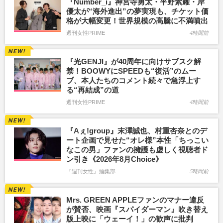
『Number_i』神宮寺勇太・平野紫耀・岸
優太が“海外進出”の夢実現も、チケット価
格が大幅変更！世界規模の高騰に不満噴出
週刊女性PRIME
4時間前
『光GENJI』が40周年に向けサブスク解
禁！BOOWYにSPEEDも“復活”のムー
ブ、本人たちのコメント続々で急浮上す
る“再結成”の道
週刊女性PRIME
4時間前
『Aぇ!group』末澤誠也、村重杏奈とのデ
ート企画で見せた“オレ様”本性「ちっこい
なこの男」ファンの擁護も虚しく視聴者ド
ン引き《2026年8月Choice》
『週刊女性』編集部
5時間前
Mrs. GREEN APPLEファンのマナー違反
が賛否、映画『スパイダーマン』吹き替え
版上映に「ウェーイ！」の歓声に批判