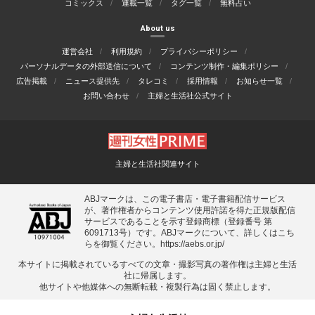
コミックス
連載一覧
タグ一覧
無料占い
About us
運営会社
利用規約
プライバシーポリシー
パーソナルデータの外部送信について
コンテンツ制作・編集ポリシー
広告掲載
ニュース提供先
タレコミ
採用情報
お知らせ一覧
お問い合わせ
主婦と生活社公式サイト
主婦と生活社関連サイト
ABJマークは、この電子書店・電子書籍配信サービス
が、著作権者からコンテンツ使用許諾を得た正規版配信
サービスであることを示す登録商標（登録番号 第
6091713号）です。ABJマークについて、詳しくはこち
らを御覧ください。
https://aebs.or.jp/
本サイトに掲載されているすべての⽂章・撮影写真の著作権は主婦と⽣活
社に帰属します。
他サイトや他媒体への無断転載・複製⾏為は固く禁⽌します。