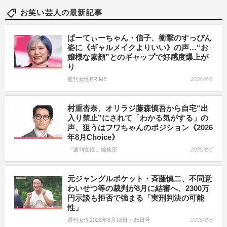
お笑い芸人の最新記事
ぱーてぃーちゃん・信子、衝撃のすっぴん
姿に《ギャルメイクよりいい》の声…“お
嬢様な素顔”とのギャップで好感度爆上が
り
週刊女性PRIME
2026/8/6
村重杏奈、オリラジ藤森慎吾から自宅“出
入り禁止”にされて「わかる気がする」の
声、狙うはフワちゃんのポジション《2026
年8月Choice》
『週刊女性』編集部
2026/8/5
元ジャングルポケット・斉藤慎二、不同意
わいせつ等の裁判が8月に結審へ、2300万
円示談も拒否で強まる「実刑判決の可能
性」
週刊女性2026年8月18日・25日号
2026/8/5