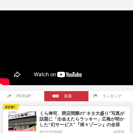
PICKUP
新着
ランキング
くら寿司、閉店間際の“ネタ大盛り”写真が
話題に「出会えたらラッキー」広報が明か
した“幻サービス”『得々ゾーン』の全容
週刊女性PRIME
0時間前