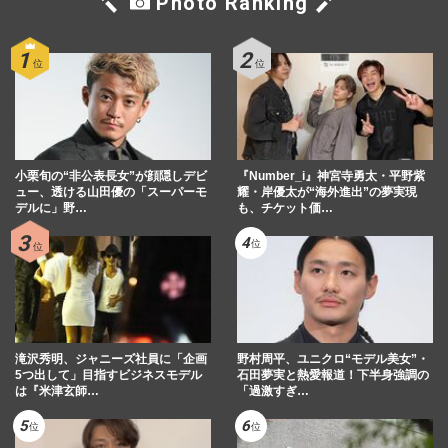
Photo Ranking
小栗旬の“非公表長女”が顔隠しデビ
『Number_i』神宮寺勇太・平野紫
ュー、透ける山田優の「スーパーモ
耀・岸優太が“海外進出”の夢実現
デルに」野…
も、チケット価…
滝沢秀明、ジャニーズ社員に「企画
野村周平、ユニクロ“モデル美女”・
5つ出して」目指すビジネスモデル
石田夢実と熱愛報道！下半身強調の
は『米津玄師…
「過激すぎ…