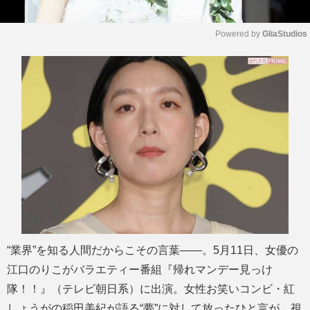
Powered by 
GliaStudios
M
u
t
e
“業界”を知る人間だからこその言葉――。5月11日、女優の
江口のりこがバラエティー番組『帰れマンデー見っけ
隊！！』（テレビ朝日系）に出演。女性お笑いコンビ・紅
しょうがの稲田美紀が語る“夢”に対して放ったひと言が、視