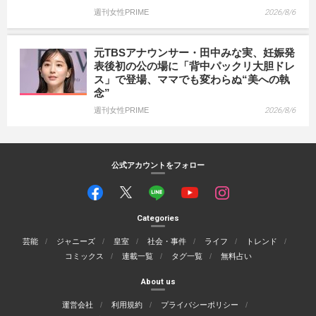
週刊女性PRIME
2026/8/6
元TBSアナウンサー・田中みな実、妊娠発
表後初の公の場に「背中パックリ大胆ドレ
ス」で登場、ママでも変わらぬ“美への執
念”
週刊女性PRIME
2026/8/6
公式アカウントをフォロー
Categories
芸能
ジャニーズ
皇室
社会・事件
ライフ
トレンド
コミックス
連載一覧
タグ一覧
無料占い
About us
運営会社
利用規約
プライバシーポリシー