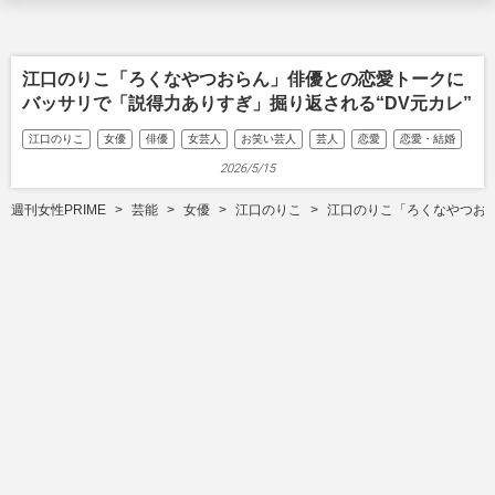
江口のりこ「ろくなやつおらん」俳優との恋愛トークに
バッサリで「説得力ありすぎ」掘り返される“DV元カレ”
江口のりこ
女優
俳優
女芸人
お笑い芸人
芸人
恋愛
恋愛・結婚
2026/5/15
週刊女性PRIME
芸能
女優
江口のりこ
江口のりこ「ろくなやつおら