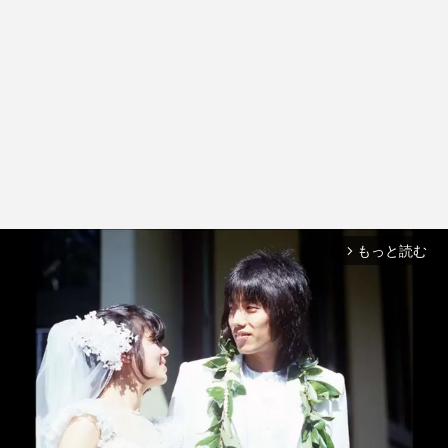
もっと読む
arrow_forward_ios