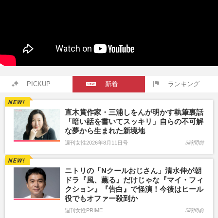
PICKUP
新着
ランキング
直木賞作家・三浦しをんが明かす執筆裏話
「暗い話を書いてスッキリ」自らの不可解
な夢から生まれた新境地
週刊女性2026年8月11日号
3時間前
ニトリの「Nクールおじさん」清水伸が朝
ドラ『風、薫る』だけじゃな『マイ・フィ
クション』『告白』で怪演！今後はヒール
役でもオファー殺到か
週刊女性PRIME
5時間前