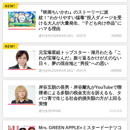
『映画ちいかわ』のストーリーに波
紋！“わかりやすい猛毒”投入ダメージを受
ける大人が大量発生、“子ども向け作品”に
ハマる理由
週刊女性2026年8月18日・25日号
7時間前
元宝塚星組トップスター・湖月わたる「こ
れが宝塚なんだ」振り返るかけがえのない
日々、夢の現在地と“男役”への思い
週刊女性2026年8月18日・25日号
8時間前
岸谷五朗の長男・岸谷蘭丸がYouTubeで喫
煙者による多額の税金支出を訴えるも、タ
バコ害で生じる社会的損失額の方が上回る
実情
週刊女性PRIME
2026/8/8
Mrs. GREEN APPLE×ミスタードーナツコ