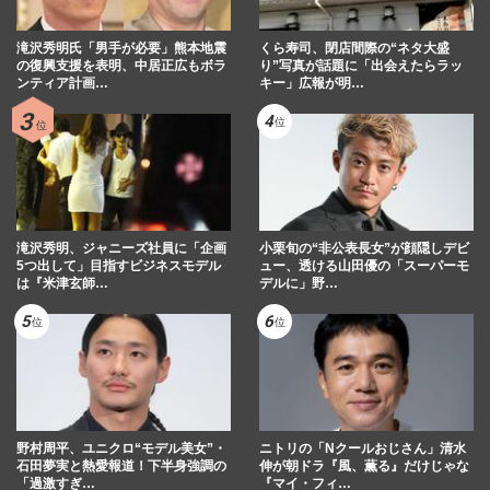
滝沢秀明氏「男手が必要」熊本地震
くら寿司、閉店間際の“ネタ大盛
の復興支援を表明、中居正広もボラ
り”写真が話題に「出会えたらラッ
ンティア計画…
キー」広報が明…
滝沢秀明、ジャニーズ社員に「企画
小栗旬の“非公表長女”が顔隠しデビ
5つ出して」目指すビジネスモデル
ュー、透ける山田優の「スーパーモ
は『米津玄師…
デルに」野…
野村周平、ユニクロ“モデル美女”・
ニトリの「Nクールおじさん」清水
石田夢実と熱愛報道！下半身強調の
伸が朝ドラ『風、薫る』だけじゃな
「過激すぎ…
『マイ・フィ…