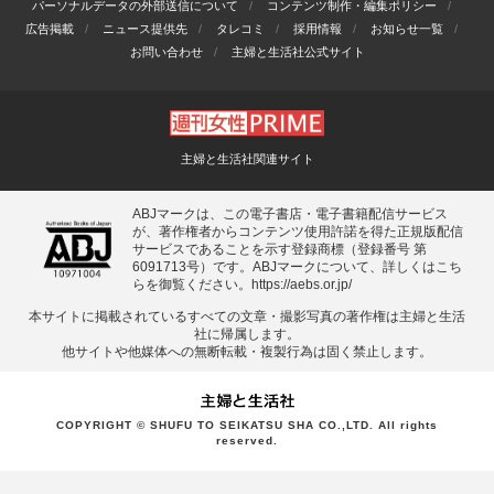
パーソナルデータの外部送信について
コンテンツ制作・編集ポリシー
広告掲載
ニュース提供先
タレコミ
採用情報
お知らせ一覧
お問い合わせ
主婦と生活社公式サイト
主婦と生活社関連サイト
ABJマークは、この電子書店・電子書籍配信サービス
が、著作権者からコンテンツ使用許諾を得た正規版配信
サービスであることを示す登録商標（登録番号 第
6091713号）です。ABJマークについて、詳しくはこち
らを御覧ください。
https://aebs.or.jp/
本サイトに掲載されているすべての⽂章・撮影写真の著作権は主婦と⽣活
社に帰属します。
他サイトや他媒体への無断転載・複製⾏為は固く禁⽌します。
COPYRIGHT © SHUFU TO SEIKATSU SHA CO.,LTD. All rights
reserved.