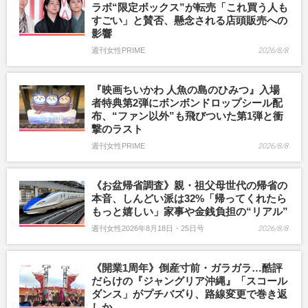
ラボ“限定ボックス”が転売「これ買う人も
すごい」と賛否、懸念される店頭販売への
影響
週刊女性PRIME
2026/8/8
『映画ちいかわ 人魚の島のひみつ』入場
者特典第2弾にボンボンドロップシール配
布、“ファン以外”も飛びついた第1弾と衝
撃のラスト
週刊女性PRIME
2026/8/8
《お盆帰省調査》親・祖父母世代の帰省の
本音、しんどい派は32%「帰ってくれたら
もっと嬉しい」家事や金銭負担の“リアル”
週刊女性2026年8月18日・25日号
2026/8/8
《開業1周年》倒産寸前・ガラガラ…酷評
だらけの『ジャングリア沖縄』「スコール
ダンス」がプチバズり、路線変更で巻き返
しか