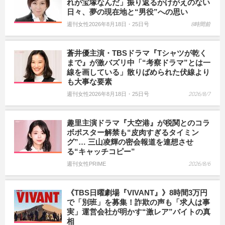
れが宝塚なんだ」振り返るかけがえのない
日々、夢の現在地と“男役”への思い
週刊女性2026年8月18日・25日号
8時間前
蒼井優主演・TBSドラマ『Tシャツが乾く
まで』が激バズリ中「“考察ドラマ”とは一
線を画している」散りばめられた伏線より
も大事な要素
週刊女性2026年8月18日・25日号
2026/8/7
趣里主演ドラマ『大空港』が税関とのコラ
ボポスター解禁も“皮肉すぎるタイミン
グ”… 三山凌輝の密会報道を連想させ
る“キャッチコピー”
週刊女性PRIME
2026/8/6
《TBS日曜劇場『VIVANT』》8時間3万円
で「別班」を募集！詐欺の声も「求人は事
実」運営会社が明かす“激レア”バイトの真
相