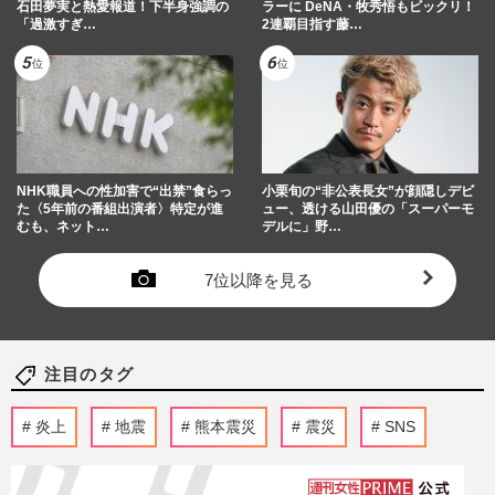
石田夢実と熱愛報道！下半身強調の
ラーに DeNA・牧秀悟もビックリ！
「過激すぎ…
2連覇目指す藤…
NHK職員への性加害で“出禁”食らっ
小栗旬の“非公表長女”が顔隠しデビ
た〈5年前の番組出演者〉特定が進
ュー、透ける山田優の「スーパーモ
むも、ネット…
デルに」野…
7位以降を見る
注目のタグ
炎上
地震
熊本震災
震災
SNS