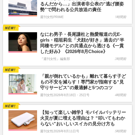
るんだから…」出演者非公表の“逃げ腰姿
勢”で問われる公共放送の責任
週刊女性PRIME
1時間前
なにわ男子・長尾謙杜と熱愛報道の元E-
girls・稲垣莉生「犬顔が好き」過去の“半
同棲モデル”との共通点から透ける《一貫
した好み》《2026年8月Choice》
『週刊女性』編集部
2時間前
「親が倒れているかも」離れて暮らす子ど
もの不安を減らす！専門家が指南する“見
守りサービス”の最適解と5つのコツ
週刊女性2026年8月18日・25日号
4時間前
【知って楽しい雑学】モバイルバッテリー
火災が夏に増える理由は？ “叩いてもわか
らない”おいしいスイカの見分け方も
週刊女性2026年8月11日号
5時間前