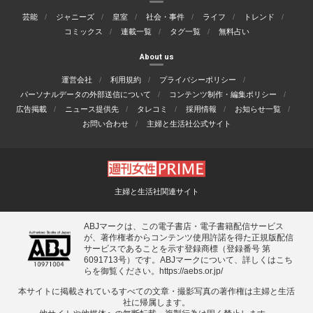
芸能
ジャニーズ
皇室
社会・事件
ライフ
トレンド
コミックス
連載一覧
タグ一覧
無料占い
About us
運営会社
利用規約
プライバシーポリシー
パーソナルデータの外部送信について
コンテンツ制作・編集ポリシー
広告掲載
ニュース提供先
タレコミ
採用情報
お知らせ一覧
お問い合わせ
主婦と生活社公式サイト
主婦と生活社関連サイト
ABJマークは、この電子書店・電子書籍配信サービス
が、著作権者からコンテンツ使用許諾を得た正規版配信
サービスであることを示す登録商標（登録番号 第
6091713号）です。ABJマークについて、詳しくはこち
らを御覧ください。
https://aebs.or.jp/
本サイトに掲載されているすべての⽂章・撮影写真の著作権は主婦と⽣活
社に帰属します。