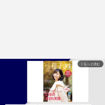
もっと読む
arrow_forward_ios