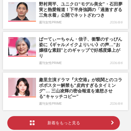
野村周平、ユニクロ“モデル美女”・石田夢
実と熱愛報道！下半身強調の「過激すぎる
三角水着」公開でネットざわつき
週刊女性PRIME
2026/8/6
ぱーてぃーちゃん・信子、衝撃のすっぴん
姿に《ギャルメイクよりいい》の声…“お
嬢様な素顔”とのギャップで好感度爆上が
り
週刊女性PRIME
2026/8/6
趣里主演ドラマ『大空港』が税関とのコラ
ボポスター解禁も“皮肉すぎるタイミン
グ”… 三山凌輝の密会報道を連想させ
る“キャッチコピー”
週刊女性PRIME
2026/8/6
新着をもっと見る