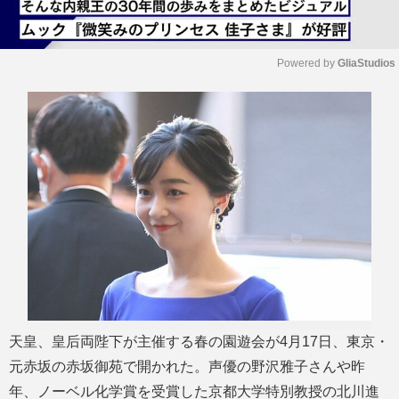
Powered by 
GliaStudios
M
u
t
e
天皇、皇后両陛下が主催する春の園遊会が4月17日、東京・
元赤坂の赤坂御苑で開かれた。声優の野沢雅子さんや昨
年、ノーベル化学賞を受賞した京都大学特別教授の北川進