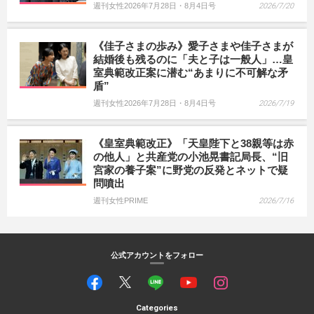
週刊女性2026年7月28日・8月4日号
2026/7/20
《佳子さまの歩み》愛子さまや佳子さまが
結婚後も残るのに「夫と子は一般人」…皇
室典範改正案に潜む“あまりに不可解な矛
盾”
週刊女性2026年7月28日・8月4日号
2026/7/19
《皇室典範改正》「天皇陛下と38親等は赤
の他人」と共産党の小池晃書記局長、“旧
宮家の養子案”に野党の反発とネットで疑
問噴出
週刊女性PRIME
2026/7/16
公式アカウントをフォロー
Categories