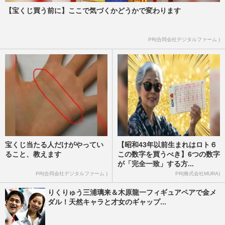
【宝くじ買う前に】ここで気づくかどうかで変わります
PR(合同会社デジタルファーム )
宝くじ当たる人だけがやってい
【昭和43年以前生まれはロト６
ること、教えます
この数字を買うべき】6つの数字
が「完全一致」する方...
PR(合同会社デジタルファーム )
PR(株式会社MURA)
りくりゅう三浦璃来＆木原龍一フィギュアペアで金メ
ダル！天然キャラと才女のギャップ...