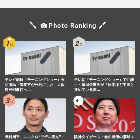
Photo Ranking
テレビ朝日『モーニングショー』玉
テレ朝『モーニングショー』で弁護
川徹氏「警察官が死刑にした」大阪
士・猿田佐世氏が「日本ほど中国と
府発砲事件へ…
揉めている国…
野村周平、ユニクロ“モデル美女”・
阪神タイガース・元山飛優の落球エ