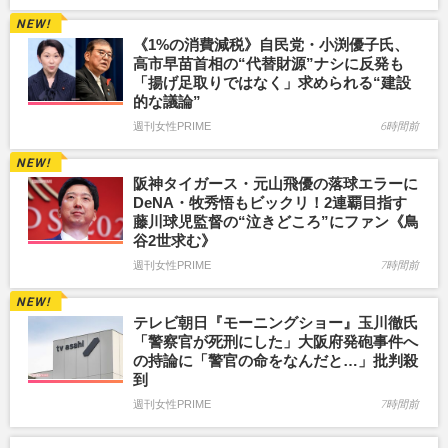
《1%の消費減税》自民党・小渕優子氏、
高市早苗首相の“代替財源”ナシに反発も
「揚げ足取りではなく」求められる“建設
的な議論”
週刊女性PRIME
6時間前
阪神タイガース・元山飛優の落球エラーに
DeNA・牧秀悟もビックリ！2連覇目指す
藤川球児監督の“泣きどころ”にファン《鳥
谷2世求む》
週刊女性PRIME
7時間前
テレビ朝日『モーニングショー』玉川徹氏
「警察官が死刑にした」大阪府発砲事件へ
の持論に「警官の命をなんだと…」批判殺
到
週刊女性PRIME
7時間前