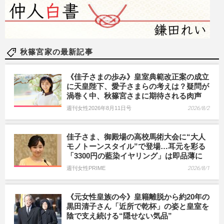
秋篠宮家の最新記事
《佳子さまの歩み》皇室典範改正案の成立
に天皇陛下、愛子さまらの考えは？疑問が
渦巻く中、秋篠宮さまに期待される肉声
週刊女性2026年8月11日号
2026/8/2
佳子さま、御殿場の高校馬術大会に“大人
モノトーンスタイル”で登場…耳元を彩る
「3300円の藍染イヤリング」は即品薄に
週刊女性PRIME
2026/8/1
《元女性皇族の今》皇籍離脱から約20年の
黒田清子さん「近所で乾杯」の姿と皇室を
陰で支え続ける“隠せない気品”