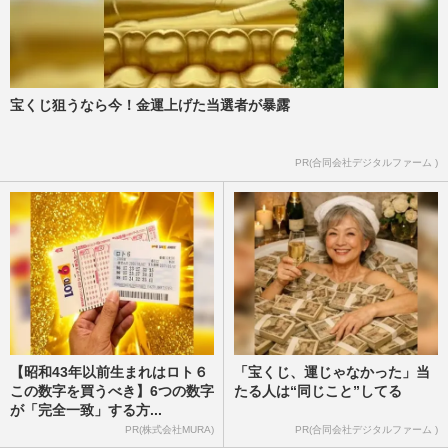
宝くじ狙うなら今！金運上げた当選者が暴露
PR(合同会社デジタルファーム )
【昭和43年以前生まれはロト６
「宝くじ、運じゃなかった」当
この数字を買うべき】6つの数字
たる人は“同じこと”してる
が「完全一致」する方...
PR(株式会社MURA)
PR(合同会社デジタルファーム )