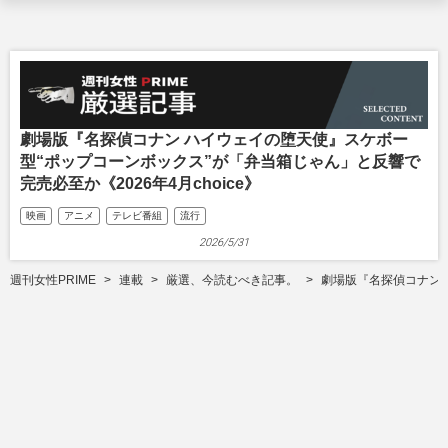
劇場版『名探偵コナン ハイウェイの堕天使』スケボー
型“ポップコーンボックス”が「弁当箱じゃん」と反響で
完売必至か《2026年4月choice》
映画
アニメ
テレビ番組
流行
2026/5/31
週刊女性PRIME
連載
厳選、今読むべき記事。
劇場版『名探偵コナン 