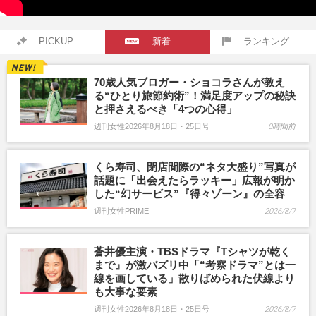
PICKUP
新着
ランキング
70歳人気ブロガー・ショコラさんが教え
る“ひとり旅節約術”！満足度アップの秘訣
と押さえるべき「4つの心得」
週刊女性2026年8月18日・25日号
0時間前
くら寿司、閉店間際の“ネタ大盛り”写真が
話題に「出会えたらラッキー」広報が明か
した“幻サービス”『得々ゾーン』の全容
週刊女性PRIME
2026/8/7
蒼井優主演・TBSドラマ『Tシャツが乾く
まで』が激バズリ中「“考察ドラマ”とは一
線を画している」散りばめられた伏線より
も大事な要素
週刊女性2026年8月18日・25日号
2026/8/7