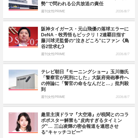
勢”で問われる公共放送の責任
週刊女性PRIME
2026/8/7
阪神タイガース・元山飛優の落球エラーに
DeNA・牧秀悟もビックリ！2連覇目指す
藤川球児監督の“泣きどころ”にファン《鳥
谷2世求む》
週刊女性PRIME
2026/8/7
テレビ朝日『モーニングショー』玉川徹氏
「警察官が死刑にした」大阪府発砲事件へ
の持論に「警官の命をなんだと…」批判殺
到
週刊女性PRIME
2026/8/7
趣里主演ドラマ『大空港』が税関とのコラ
ボポスター解禁も“皮肉すぎるタイミン
グ”… 三山凌輝の密会報道を連想させ
る“キャッチコピー”