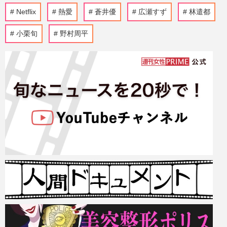
Netflix
熱愛
蒼井優
広瀬すず
林遣都
小栗旬
野村周平