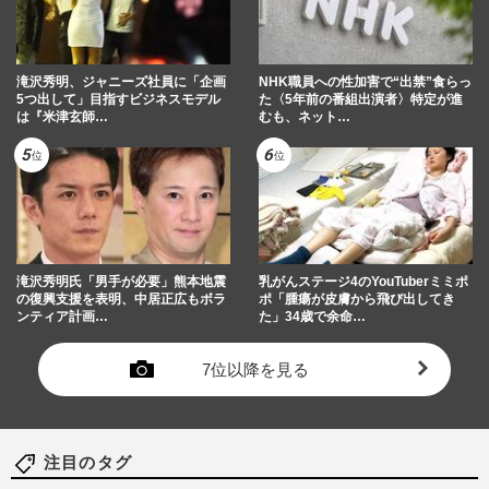
滝沢秀明、ジャニーズ社員に「企画
NHK職員への性加害で“出禁”食らっ
5つ出して」目指すビジネスモデル
た〈5年前の番組出演者〉特定が進
は『米津玄師…
むも、ネット…
滝沢秀明氏「男手が必要」熊本地震
乳がんステージ4のYouTuberミミポ
の復興支援を表明、中居正広もボラ
ポ「腫瘍が皮膚から飛び出してき
ンティア計画…
た」34歳で余命…
7位以降を見る
注目のタグ