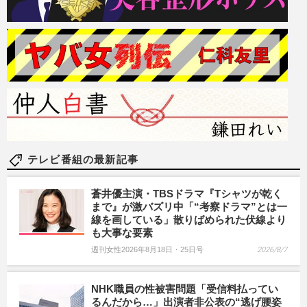
テレビ番組の最新記事
蒼井優主演・TBSドラマ『Tシャツが乾く
まで』が激バズリ中「“考察ドラマ”とは一
線を画している」散りばめられた伏線より
も大事な要素
週刊女性2026年8月18日・25日号
2026/8/7
NHK職員の性被害問題「受信料払ってい
るんだから…」出演者非公表の“逃げ腰姿