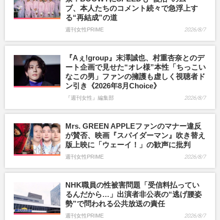
ブ、本人たちのコメント続々で急浮上す
る“再結成”の道
週刊女性PRIME
2026/8/7
『Aぇ!group』末澤誠也、村重杏奈とのデ
ート企画で見せた“オレ様”本性「ちっこい
なこの男」ファンの擁護も虚しく視聴者ド
ン引き《2026年8月Choice》
『週刊女性』編集部
2026/8/7
Mrs. GREEN APPLEファンのマナー違反
が賛否、映画『スパイダーマン』吹き替え
版上映に「ウェーイ！」の歓声に批判
週刊女性PRIME
2026/8/7
NHK職員の性被害問題「受信料払ってい
るんだから…」出演者非公表の“逃げ腰姿
勢”で問われる公共放送の責任
週刊女性PRIME
2026/8/7