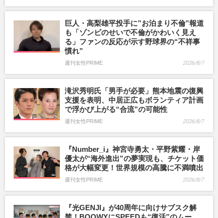
巨人・高梨雄平投手に”お泊まり不倫”報道
も「ゾンビのせいで不倫がかわいく見え
る」ファンの反応が示す野球界の“不祥事
慣れ”
週刊女性PRIME
2026/8/7
滝沢秀明氏「男手が必要」熊本地震の復興
支援を表明、中居正広もボランティア計画
で浮かび上がる“合流”の可能性
週刊女性PRIME
2026/8/7
『Number_i』神宮寺勇太・平野紫耀・岸
優太が“海外進出”の夢実現も、チケット価
格が大幅変更！世界規模の高騰に不満噴出
週刊女性PRIME
2026/8/7
『光GENJI』が40周年に向けサブスク解
禁！BOOWYにSPEEDも“復活”のムー