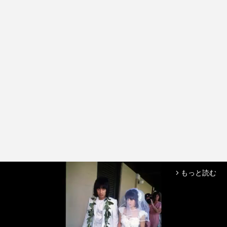
もっと読む
arrow_forward_ios