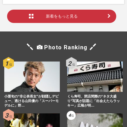
新着をもっと見る
Photo Ranking
小栗旬の“非公表長女”が顔隠しデビ
くら寿司、閉店間際の“ネタ大盛
ュー、透ける山田優の「スーパーモ
り”写真が話題に「出会えたらラッ
デルに」野…
キー」広報が明…