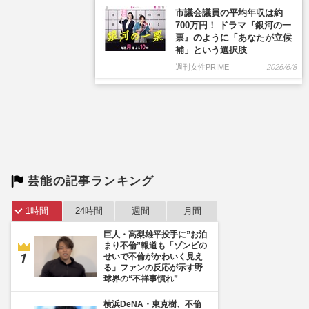
芸能の記事ランキング
1時間
24時間
週間
月間
巨人・高梨雄平投手に”お泊
まり不倫”報道も「ゾンビの
せいで不倫がかわいく見え
る」ファンの反応が示す野
球界の“不祥事慣れ”
横浜DeNA・東克樹、不倫