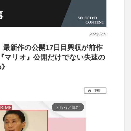
2026/5/31
』最新作の公開17日目興収が前作
、『マリオ』公開だけでない失速の
e》
印刷
もっと読む
arrow_forward_ios