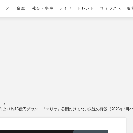
ニーズ
皇室
社会・事件
ライフ
トレンド
コミックス
連
。
り約15億円ダウン、『マリオ』公開だけでない失速の背景《2026年4月cho