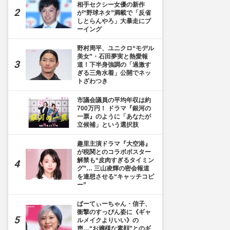
相手セクシー女優の新作
が“野球ネタ”満載で「反省
しとらんやろ」大暴走にブ
ーイング
野村周平、ユニクロ“モデル
美女”・石田夢実と熱愛報
道！下半身強調の「過激す
ぎる三角水着」公開でネッ
トざわつき
市議会議員の平均年収は約
700万円！ ドラマ『銀河の
一票』のように「あなたが
立候補」という選択肢
趣里主演ドラマ『大空港』
が税関とのコラボポスター
解禁も“皮肉すぎるタイミン
グ”… 三山凌輝の密会報道
を連想させる“キャッチコピ
ー”
ぱーてぃーちゃん・信子、
衝撃のすっぴん姿に《ギャ
ルメイクよりいい》の
声…“お嬢様な素顔”とのギ