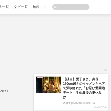
載一覧
タグ一覧
無料占い
×
ice》