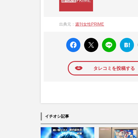
『週刊女性PRIME（シュージョプライム）
営する日本のニュースサイトです。『週刊女
出典元：
週刊女性PRIME
か、女性週刊誌『週刊女性』の誌面に掲載
高い題材の記事を、WEB向けにリライトし
faceboo
X ポス
LINE
はてな
k いい
ト
ブック
ね
マーク
に追加
タレコミを投稿する
イチオシ記事