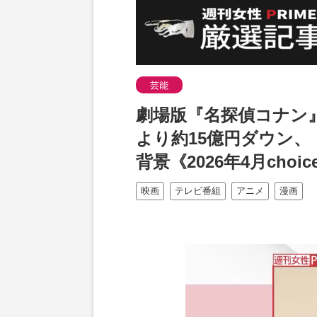
芸能
劇場版『名探偵コナン
より約15億円ダウン
背景《2026年4月choic
映画
テレビ番組
アニメ
漫画