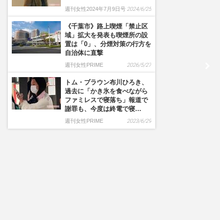
週刊女性2024年7月9日号
2024/6/25
《千葉市》路上喫煙「禁止区
域」拡大を発表も喫煙所の設
置は「0」、分煙対策の行方を
自治体に直撃
週刊女性PRIME
2026/5/27
トム・ブラウン布川ひろき、
過去に「かき氷を食べながら
ファミレスで寝落ち」報道で
謝罪も、今度は終電で寝…
週刊女性PRIME
2023/6/29