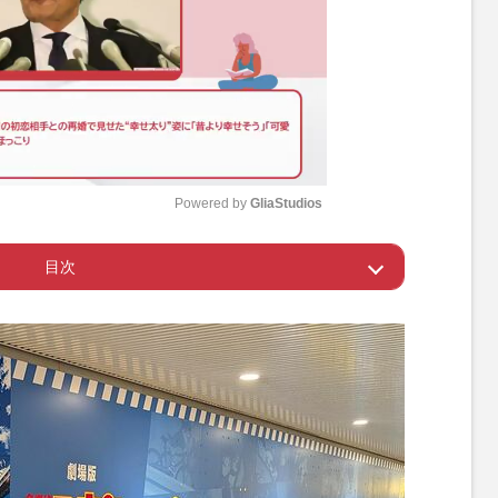
Powered by 
GliaStudios
目次
M
u
苦戦している理由
t
e