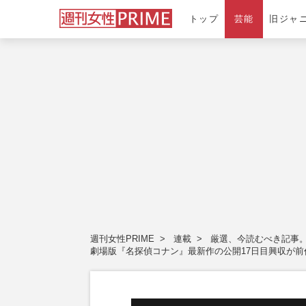
トップ
芸能
旧ジャ
週刊女性PRIME
連載
厳選、今読むべき記事
劇場版『名探偵コナン』最新作の公開17日目興収が前作よ