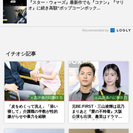
『スター・ウォーズ』最新作でも『コナン』『マリ
オ』に続き高額“ポップコーンボック...
Recommended by
イチオシ記事
⭐ 高評価の記事(9.3)
⭐ 高評価の記事(8.7)
「皮をめくって洗え」「添い
元BE:FIRST・三山凌輝は花乃
寝して」介護職の半数が性的
まりあと『愛の不時着』大阪
嫌がらせや暴力を経験
公演も出演、趣里はドラマ
『大空港』番宣行脚に「メン
タル強すぎ」の実情