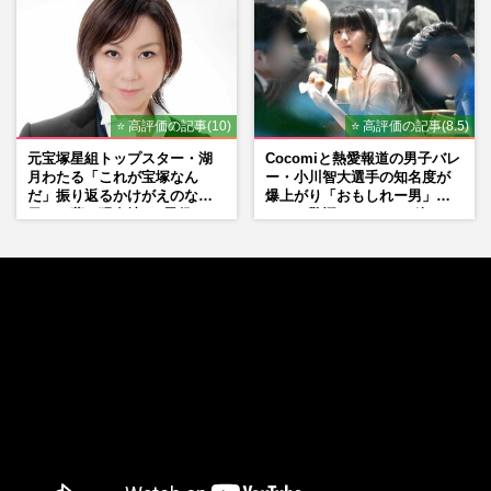
マン長男・櫻井海音だった
⭐ 高評価の記事(10)
⭐ 高評価の記事(8.5)
元宝塚星組トップスター・湖
Cocomiと熱愛報道の男子バレ
月わたる「これが宝塚なん
ー・小川智大選手の知名度が
だ」振り返るかけがえのない
爆上がり「おもしれー男」フ
日々、夢の現在地と“男役”へ
ァンも驚愕した“ちょけ姿”
の思い