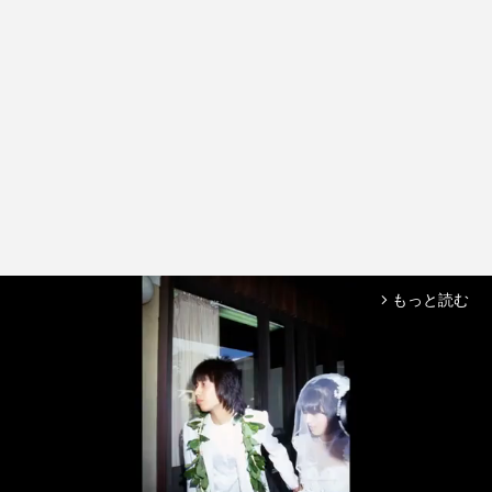
もっと読む
arrow_forward_ios