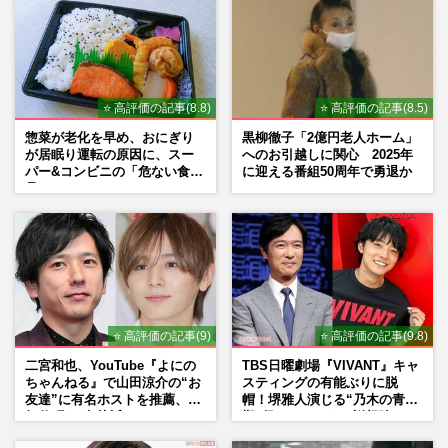
⭐ 高評価の記事(8.8)
⭐ 高評価の記事(8.5)
惣菜が老化を早め、おにぎり
黒柳徹子「2億円老人ホーム」
が居眠り運転の原因に、スー
へのお引越しに関心 2025年
パー&コンビニの「危ない食
に迎える番組50周年で勇退か
品」
⭐ 高評価の記事(9)
⭐ 高評価の記事(9.8)
二宮和也、YouTube『よにの
TBS日曜劇場『VIVANT』キャ
ちゃんねる』で山田涼介の“お
スティングの有能ぶりに脱
友達”に有名ホストを推薦、歌
帽！堺雅人演じる“乃木の青年
舞伎町に“急接近”でファン
期”役は、そっくり説根強い
「関わらないで！」
Mr.Children桜井和寿のバンド