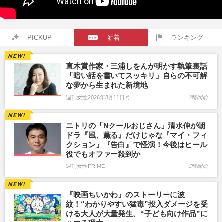
PICKUP
新着
ランキング
直木賞作家・三浦しをんが明かす執筆裏話
「暗い話を書いてスッキリ」自らの不可解
な夢から生まれた新境地
週刊女性2026年8月11日号
3時間前
ニトリの「Nクールおじさん」清水伸が朝
ドラ『風、薫る』だけじゃな『マイ・フィ
クション』『告白』で怪演！今後はヒール
役でもオファー殺到か
週刊女性PRIME
5時間前
『映画ちいかわ』のストーリーに波
紋！“わかりやすい猛毒”投入ダメージを受
ける大人が大量発生、“子ども向け作品”に