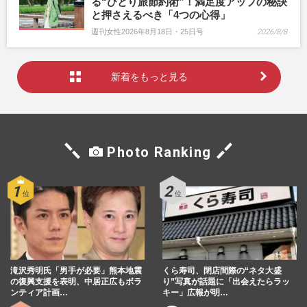
る“ひとり旅節約術”！満足度アップの秘訣
と押さえるべき「4つの心得」
週刊女性2026年8月18日・25日号
2026/8/8
新着をもっと見る
Photo Ranking
滝沢秀明氏「男手が必要」熊本地震
くら寿司、閉店間際の“ネタ大盛
の復興支援を表明、中居正広もボラ
り”写真が話題に「出会えたらラッ
ンティア計画…
キー」広報が明…