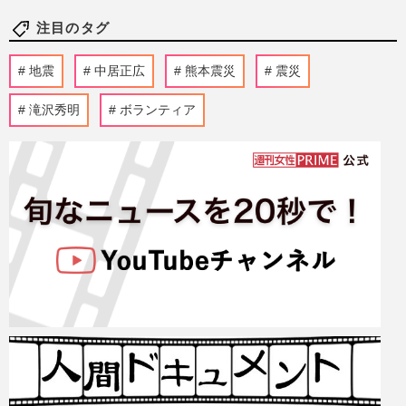
注目のタグ
地震
中居正広
熊本震災
震災
滝沢秀明
ボランティア