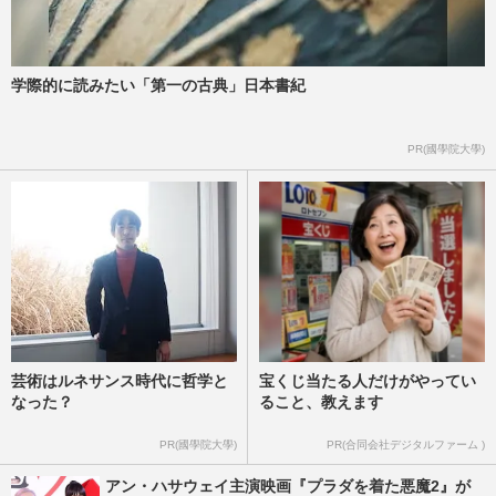
学際的に読みたい「第一の古典」日本書紀
PR(國學院大學)
芸術はルネサンス時代に哲学と
宝くじ当たる人だけがやってい
なった？
ること、教えます
PR(國學院大學)
PR(合同会社デジタルファーム )
アン・ハサウェイ主演映画『プラダを着た悪魔2』が