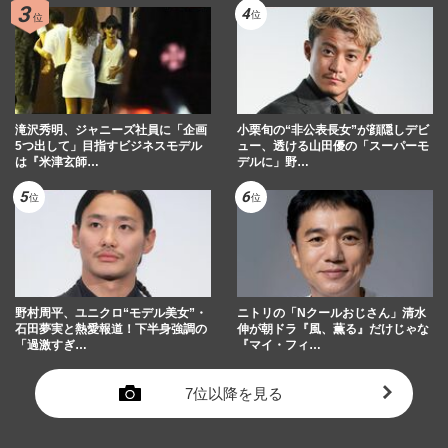
滝沢秀明、ジャニーズ社員に「企画
小栗旬の“非公表長女”が顔隠しデビ
5つ出して」目指すビジネスモデル
ュー、透ける山田優の「スーパーモ
は『米津玄師…
デルに」野…
野村周平、ユニクロ“モデル美女”・
ニトリの「Nクールおじさん」清水
石田夢実と熱愛報道！下半身強調の
伸が朝ドラ『風、薫る』だけじゃな
「過激すぎ…
『マイ・フィ…
7位以降を見る