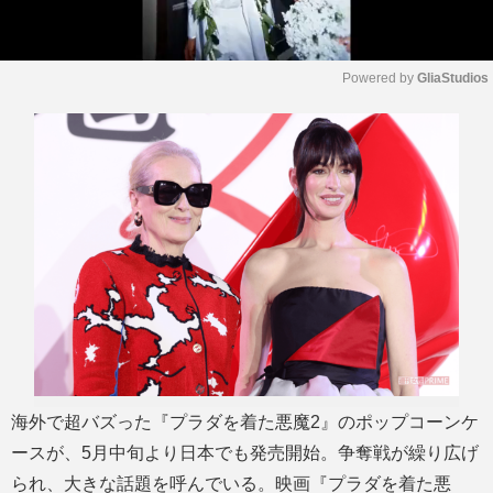
Powered by 
GliaStudios
M
u
t
e
海外で超バズった『プラダを着た悪魔2』のポップコーンケ
ースが、5月中旬より日本でも発売開始。争奪戦が繰り広げ
られ、大きな話題を呼んでいる。映画『プラダを着た悪