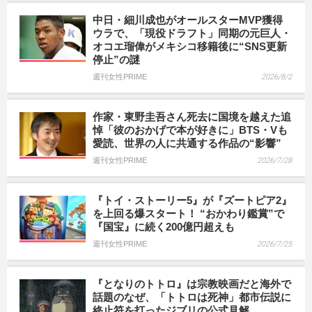
中日・細川成也がオールスターMVP獲得
ウラで、「現役ドラフト」同期の元巨人・
オコエ瑠偉がメキシコ移籍後に“SNS更新
停止”の謎
週刊女性PRIME
2026/8/2
作家・東野圭吾さん死去に国境を越えた追
悼「彼のおかげで本が好きに」BTS・Vも
愛読、世界の人に共通する作品の“影響”
週刊女性PRIME
2026/7/28
『トイ・ストーリー5』が『ズートピア2』
を上回る爆スタート！ “おかわり鑑賞”で
『国宝』に続く200億円超えも
週刊女性PRIME
2026/7/25
『となりのトトロ』は宗教映画だと海外で
話題のなぜ、「トトロは死神」都市伝説に
終止符を打ったジブリの公式見解