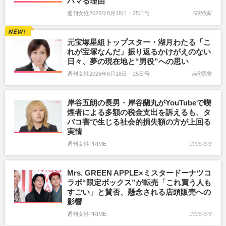
ハマる理由
週刊女性2026年8月18日・25日号
7時間前
元宝塚星組トップスター・湖月わたる「こ
れが宝塚なんだ」振り返るかけがえのない
日々、夢の現在地と“男役”への思い
週刊女性2026年8月18日・25日号
8時間前
岸谷五朗の長男・岸谷蘭丸がYouTubeで喫
煙者による多額の税金支出を訴えるも、タ
バコ害で生じる社会的損失額の方が上回る
実情
週刊女性PRIME
2026/8/8
Mrs. GREEN APPLE×ミスタードーナツコ
ラボ“限定ボックス”が転売「これ買う人も
すごい」と賛否、懸念される店頭販売への
影響
週刊女性PRIME
2026/8/8