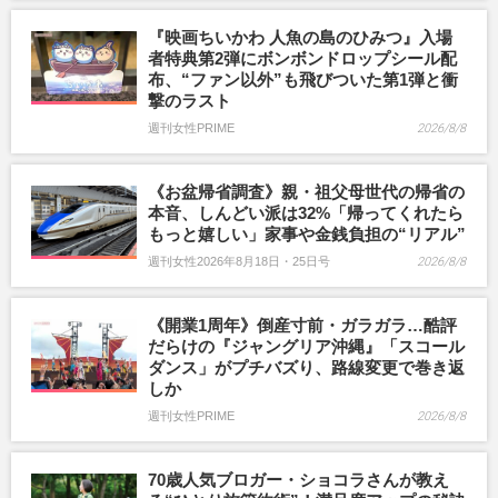
『映画ちいかわ 人魚の島のひみつ』入場
者特典第2弾にボンボンドロップシール配
布、“ファン以外”も飛びついた第1弾と衝
撃のラスト
週刊女性PRIME
2026/8/8
《お盆帰省調査》親・祖父母世代の帰省の
本音、しんどい派は32%「帰ってくれたら
もっと嬉しい」家事や金銭負担の“リアル”
週刊女性2026年8月18日・25日号
2026/8/8
《開業1周年》倒産寸前・ガラガラ…酷評
だらけの『ジャングリア沖縄』「スコール
ダンス」がプチバズり、路線変更で巻き返
しか
週刊女性PRIME
2026/8/8
70歳人気ブロガー・ショコラさんが教え