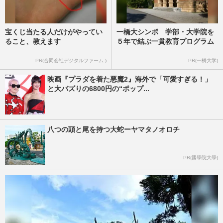
宝くじ当たる人だけがやってい
一橋大シンポ 学部・大学院を
ること、教えます
５年で結ぶ一貫教育プログラム
PR(合同会社デジタルファーム )
PR(一橋大学)
映画『プラダを着た悪魔2』海外で「可愛すぎる！」
と大バズりの6800円の“ポップ...
八つの頭と尾を持つ大蛇ーヤマタノオロチ
PR(國學院大學)