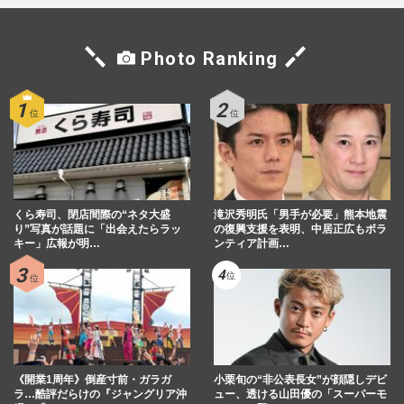
Photo Ranking
くら寿司、閉店間際の“ネタ大盛
滝沢秀明氏「男手が必要」熊本地震
り”写真が話題に「出会えたらラッ
の復興支援を表明、中居正広もボラ
キー」広報が明…
ンティア計画…
《開業1周年》倒産寸前・ガラガ
小栗旬の“非公表長女”が顔隠しデビ
ラ…酷評だらけの『ジャングリア沖
ュー、透ける山田優の「スーパーモ