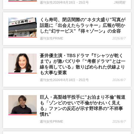
週刊女性2026年8月18日・25日号
2時間前
くら寿司、閉店間際の“ネタ大盛り”写真が
話題に「出会えたらラッキー」広報が明か
した“幻サービス”『得々ゾーン』の全容
週刊女性PRIME
2026/8/7
蒼井優主演・TBSドラマ『Tシャツが乾く
まで』が激バズリ中「“考察ドラマ”とは一
線を画している」散りばめられた伏線より
も大事な要素
週刊女性2026年8月18日・25日号
2026/8/7
巨人・高梨雄平投手に”お泊まり不倫”報道
も「ゾンビのせいで不倫がかわいく見え
る」ファンの反応が示す野球界の“不祥事
慣れ”
週刊女性PRIME
2026/8/7