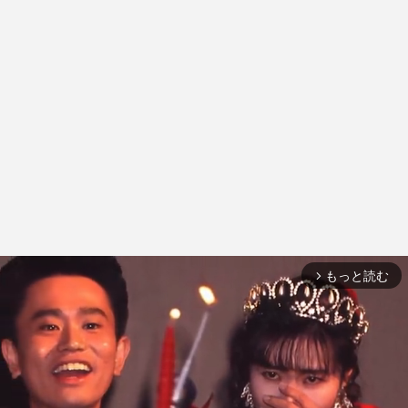
もっと読む
arrow_forward_ios