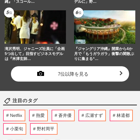
縄』「スコール…
デルに」野…
滝沢秀明、ジャニーズ社員に「企画
『ジャングリア沖縄』開業から4か
5つ出して」目指すビジネスモデル
月で「もうガラガラ」衝撃の閑散ぶ
は『米津玄師…
りに集まる“…
7位以降を見る
注目のタグ
Netflix
熱愛
蒼井優
広瀬すず
林遣都
小栗旬
野村周平