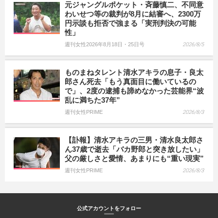
元ジャングルポケット・斉藤慎二、不同意
わいせつ等の裁判が8月に結審へ、2300万
円示談も拒否で強まる「実刑判決の可能
性」
週刊女性2026年8月18日・25日号
2026/8/5
ものまねタレント清水アキラの息子・良太
郎さん死去「もう真面目に働いているの
で」、2度の逮捕も諦めなかった芸能界“波
乱に満ちた37年”
週刊女性PRIME
2026/8/3
【訃報】清水アキラの三男・清水良太郎さ
ん37歳で逝去「バカ野郎と突き放したい」
父の厳しさと愛情、あまりにも“重い現実”
週刊女性PRIME
2026/8/3
公式アカウントをフォロー