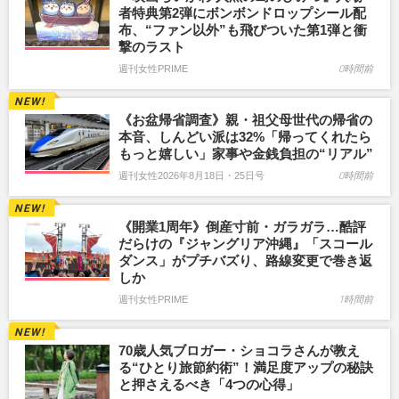
者特典第2弾にボンボンドロップシール配
布、“ファン以外”も飛びついた第1弾と衝
撃のラスト
週刊女性PRIME
0時間前
《お盆帰省調査》親・祖父母世代の帰省の
本音、しんどい派は32%「帰ってくれたら
もっと嬉しい」家事や金銭負担の“リアル”
週刊女性2026年8月18日・25日号
0時間前
《開業1周年》倒産寸前・ガラガラ…酷評
だらけの『ジャングリア沖縄』「スコール
ダンス」がプチバズり、路線変更で巻き返
しか
週刊女性PRIME
1時間前
70歳人気ブロガー・ショコラさんが教え
る“ひとり旅節約術”！満足度アップの秘訣
と押さえるべき「4つの心得」