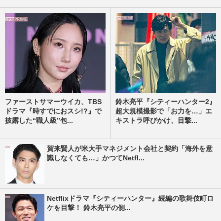
ファーストサマーウイカ、TBS
鈴木亮平『シティーハンター2』
ドラマ『時すでにおスシ!?』で
超大規模撮影で「お力を…」エ
披露した“職人級”包...
キストラ呼びかけ、目撃...
賀来賢人が米大手マネジメント会社と契約「海外を意
識しなくても…」かつてNetfl...
Netflixドラマ『シティーハンター』続編の歌舞伎町ロ
ケを目撃！ 鈴木亮平の側...