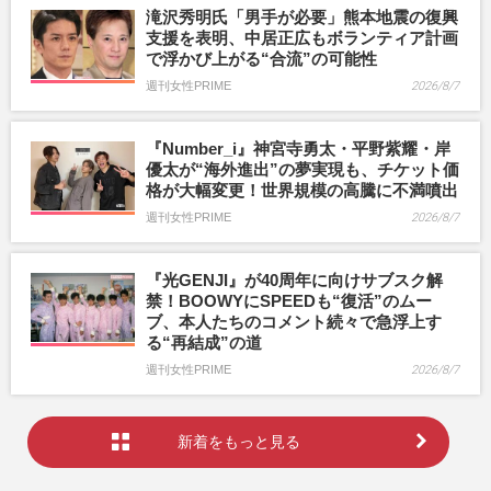
滝沢秀明氏「男手が必要」熊本地震の復興
支援を表明、中居正広もボランティア計画
で浮かび上がる“合流”の可能性
週刊女性PRIME
2026/8/7
『Number_i』神宮寺勇太・平野紫耀・岸
優太が“海外進出”の夢実現も、チケット価
格が大幅変更！世界規模の高騰に不満噴出
週刊女性PRIME
2026/8/7
『光GENJI』が40周年に向けサブスク解
禁！BOOWYにSPEEDも“復活”のムー
ブ、本人たちのコメント続々で急浮上す
る“再結成”の道
週刊女性PRIME
2026/8/7
新着をもっと見る