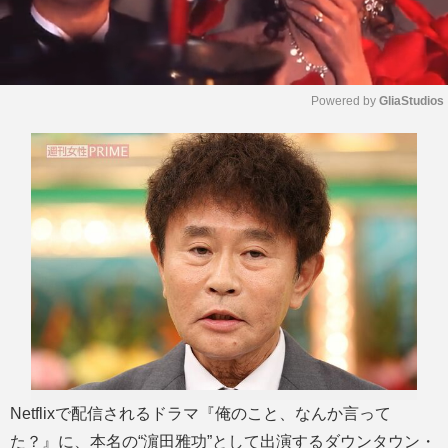
Powered by 
GliaStudios
M
u
t
e
Netflixで配信されるドラマ『俺のこと、なんか言って
た？』に、本名の“濵田雅功”として出演するダウンタウン・