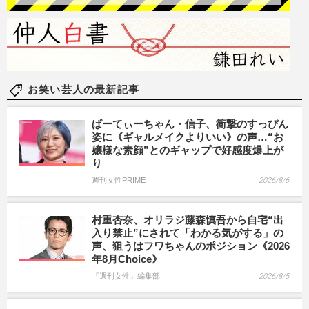
お笑い芸人の最新記事
ぱーてぃーちゃん・信子、衝撃のすっぴん
姿に《ギャルメイクよりいい》の声…“お
嬢様な素顔”とのギャップで好感度爆上が
り
週刊女性PRIME
2026/8/6
村重杏奈、オリラジ藤森慎吾から自宅“出
入り禁止”にされて「わかる気がする」の
声、狙うはフワちゃんのポジション《2026
年8月Choice》
『週刊女性』編集部
2026/8/5