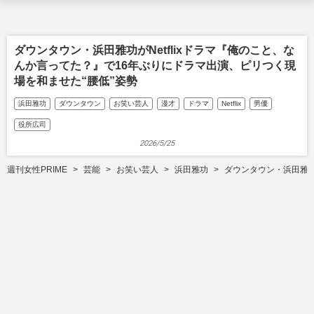
ダウンタウン・浜田雅功がNetflixドラマ『俺のこと、な
んか言ってた？』で16年ぶりにドラマ出演、ピリつく現
場を和ませた“腰低”姿勢
浜田雅功
ダウンタウン
お笑い芸人
漫才
ドラマ
Netflix
男優
役所広司
2026/5/25
週刊女性PRIME
芸能
お笑い芸人
浜田雅功
ダウンタウン・浜田雅功