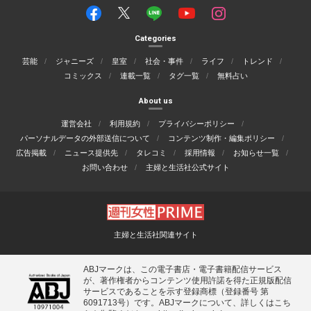
Categories
芸能
ジャニーズ
皇室
社会・事件
ライフ
トレンド
コミックス
連載一覧
タグ一覧
無料占い
About us
運営会社
利用規約
プライバシーポリシー
パーソナルデータの外部送信について
コンテンツ制作・編集ポリシー
広告掲載
ニュース提供先
タレコミ
採用情報
お知らせ一覧
お問い合わせ
主婦と生活社公式サイト
主婦と生活社関連サイト
ABJマークは、この電子書店・電子書籍配信サービス
が、著作権者からコンテンツ使用許諾を得た正規版配信
サービスであることを示す登録商標（登録番号 第
6091713号）です。ABJマークについて、詳しくはこち