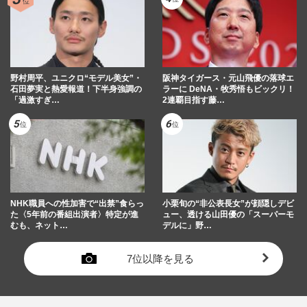
野村周平、ユニクロ“モデル美女”・
阪神タイガース・元山飛優の落球エ
石田夢実と熱愛報道！下半身強調の
ラーに DeNA・牧秀悟もビックリ！
「過激すぎ…
2連覇目指す藤…
NHK職員への性加害で“出禁”食らっ
小栗旬の“非公表長女”が顔隠しデビ
た〈5年前の番組出演者〉特定が進
ュー、透ける山田優の「スーパーモ
むも、ネット…
デルに」野…
7位以降を見る