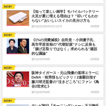
【知って楽しい雑学】モバイルバッテリー
火災が夏に増える理由は？ “叩いてもわか
らない”おいしいスイカの見分け方も
週刊女性2026年8月11日号
5時間前
《1%の消費減税》自民党・小渕優子氏、
高市早苗首相の“代替財源”ナシに反発も
「揚げ足取りではなく」求められる“建設
的な議論”
週刊女性PRIME
6時間前
阪神タイガース・元山飛優の落球エラーに
DeNA・牧秀悟もビックリ！2連覇目指す
藤川球児監督の“泣きどころ”にファン《鳥
谷2世求む》
週刊女性PRIME
7時間前
テレビ朝日『モーニングショー』玉川徹氏