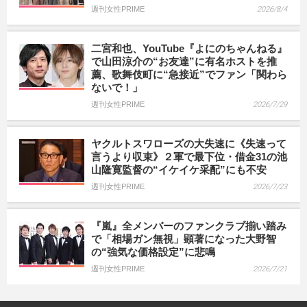
週刊女性PRIME
2026/8/4
二宮和也、YouTube『よにのちゃんねる』
で山田涼介の“お友達”に有名ホストを推
薦、歌舞伎町に“急接近”でファン「関わら
ないで！」
週刊女性PRIME
2026/7/29
ヤクルトスワローズの大失速に《失速って
言うより収束》２軍で最下位・借金31の池
山隆寛監督の“イケイケ采配”にも不安
週刊女性PRIME
2026/7/23
『嵐』全メンバーのファンクラブ揃い踏み
で「相場ガン無視」顕著になった大野智
の“強気な価格設定”に悲鳴
週刊女性PRIME
2026/7/21