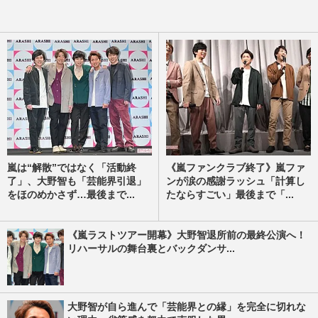
嵐は“解散”ではなく「活動終
《嵐ファンクラブ終了》嵐ファ
了」、大野智も「芸能界引退」
ンが涙の感謝ラッシュ「計算し
をほのめかさず…最後まで...
たならすごい」最後まで「...
《嵐ラストツアー開幕》大野智退所前の最終公演へ！
リハーサルの舞台裏とバックダンサ...
大野智が自ら進んで「芸能界との縁」を完全に切れな