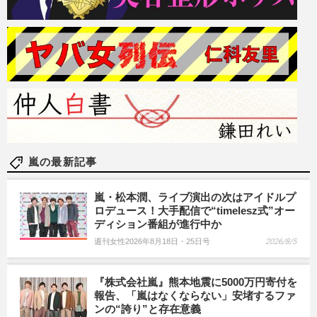
嵐の最新記事
嵐・松本潤、ライブ演出の次はアイドルプ
ロデュース！大手配信で“timelesz式”オー
ディション番組が進行中か
週刊女性2026年8月18日・25日号
2026/8/5
『株式会社嵐』熊本地震に5000万円寄付を
報告、「嵐はなくならない」安堵するファ
ンの“誇り”と存在意義