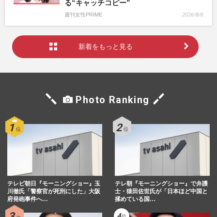
る“キャッチコピー”
週刊女性PRIME
2026/8/6
新着をもっと見る
Photo Ranking
テレビ朝日『モーニングショー』玉
テレ朝『モーニングショー』で弁護
川徹氏「警察官が死刑にした」大阪
士・猿田佐世氏が「日本ほど中国と
府発砲事件へ…
揉めている国…