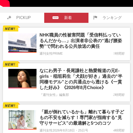
PICKUP
新着
ランキング
NHK職員の性被害問題「受信料払ってい
るんだから…」出演者非公表の“逃げ腰姿
勢”で問われる公共放送の責任
週刊女性PRIME
1時間前
なにわ男子・長尾謙杜と熱愛報道の元E-
girls・稲垣莉生「犬顔が好き」過去の“半
同棲モデル”との共通点から透ける《一貫
した好み》《2026年8月Choice》
『週刊女性』編集部
2時間前
「親が倒れているかも」離れて暮らす子ど
もの不安を減らす！専門家が指南する“見
守りサービス”の最適解と5つのコツ
週刊女性2026年8月18日・25日号
4時間前