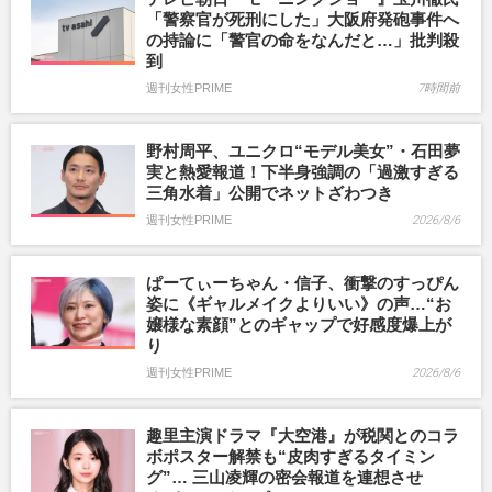
「警察官が死刑にした」大阪府発砲事件へ
の持論に「警官の命をなんだと…」批判殺
到
週刊女性PRIME
7時間前
野村周平、ユニクロ“モデル美女”・石田夢
実と熱愛報道！下半身強調の「過激すぎる
三角水着」公開でネットざわつき
週刊女性PRIME
2026/8/6
ぱーてぃーちゃん・信子、衝撃のすっぴん
姿に《ギャルメイクよりいい》の声…“お
嬢様な素顔”とのギャップで好感度爆上が
り
週刊女性PRIME
2026/8/6
趣里主演ドラマ『大空港』が税関とのコラ
ボポスター解禁も“皮肉すぎるタイミン
グ”… 三山凌輝の密会報道を連想させ