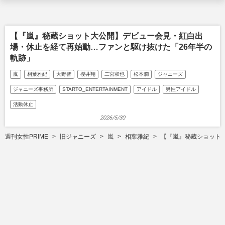
【『嵐』秘蔵ショット大公開】デビュー会見・紅白出
場・休止を経て再始動…ファンと駆け抜けた「26年半の
軌跡」
嵐
相葉雅紀
大野智
櫻井翔
二宮和也
松本潤
ジャニーズ
ジャニーズ事務所
STARTO_ENTERTAINMENT
アイドル
男性アイドル
活動休止
2026/5/30
週刊女性PRIME
旧ジャニーズ
嵐
相葉雅紀
【『嵐』秘蔵ショット