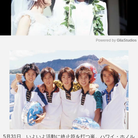
Powered by 
GliaStudios
M
u
t
e
5月31日、いよいよ活動に終止符を打つ嵐。ハワイ・ホノル