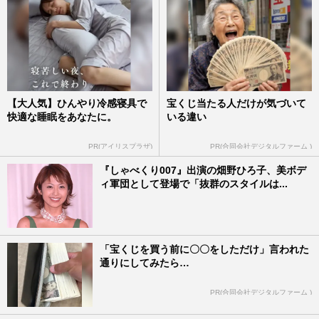
【大人気】ひんやり冷感寝具で
宝くじ当たる人だけが気づいて
快適な睡眠をあなたに。
いる違い
PR(アイリスプラザ)
PR(合同会社デジタルファーム )
『しゃべくり007』出演の畑野ひろ子、美ボデ
ィ軍団として登場で「抜群のスタイルは...
「宝くじを買う前に〇〇をしただけ」言われた
通りにしてみたら…
PR(合同会社デジタルファーム )