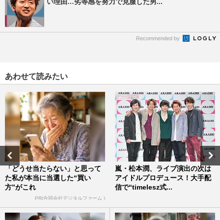
い理由…劣等感を努力で克服した男...
Recommended by
あわせて読みたい
「どうせ当たらない」と思って
嵐・松本潤、ライブ演出の次は
た私が本当に当選した“買い
アイドルプロデュース！大手配
方”がこれ
信で“timelesz式...
PR(合同会社デジタルファーム )