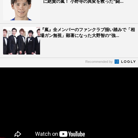
に絶賛の嵐！ 小野寺の異変を救った“闘...
『嵐』全メンバーのファンクラブ揃い踏みで「相
場ガン無視」顕著になった大野智の“強...
Recommended by