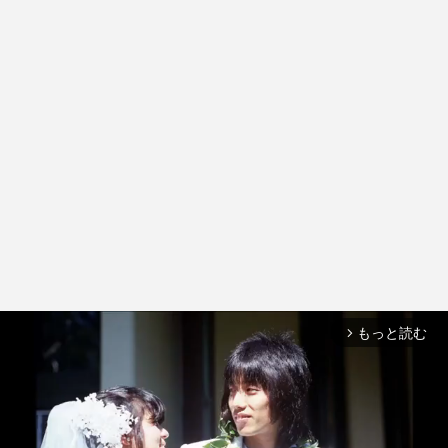
もっと読む
arrow_forward_ios