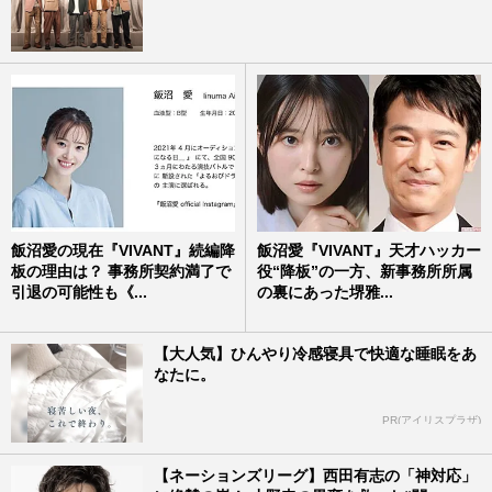
飯沼愛の現在『VIVANT』続編降
飯沼愛『VIVANT』天才ハッカー
板の理由は？ 事務所契約満了で
役“降板”の一方、新事務所所属
引退の可能性も《...
の裏にあった堺雅...
【大人気】ひんやり冷感寝具で快適な睡眠をあ
なたに。
PR(アイリスプラザ)
【ネーションズリーグ】西田有志の「神対応」