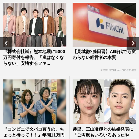
『株式会社嵐』熊本地震に5000
【見城徹×藤田晋】AI時代でも変
万円寄付を報告、「嵐はなくな
わらない経営者の本質
らない」安堵するファ...
PR(FINCHI on GOETHE)
『コンビニでタバコ買うの、ち
趣里、三山凌輝との結婚発表に
ょっと待って！！』年間11万円
「ご両親もいろいろあったや