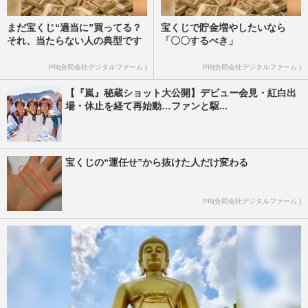
まだ宝くじ“適当に”買ってる？
宝くじで貯金増やしたいなら
それ、当たらない人の典型です
「〇〇するべき」
PR(合同会社デジタルファーム )
PR(合同会社デジタルファーム )
【『嵐』秘蔵ショット大公開】デビュー会見・紅白出
場・休止を経て再始動…ファンと駆...
宝くじの“運任せ”から抜けた人だけ変わる
PR(合同会社デジタルファーム )