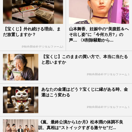
【宝くじ】外れ続ける理由、ま
山本舞香、妊娠中の“美腹筋＆へ
だ放置しますか？
そ出し姿”に「今何カ月?」の
声… 〈X削除騒動から...
PR(合同会社デジタルファーム)
【宝くじ】このままの買い方で、本当に当たる
と思いますか
PR(合同会社デジタルファーム )
あなたの金運はどう？宝くじに縁がある時、金
運はこう変わる
PR(合同会社デジタルファーム )
《嵐、最終公演から1か月》松本潤の体調不良
説、真相は“ストイックすぎる激ヤセ”だ...