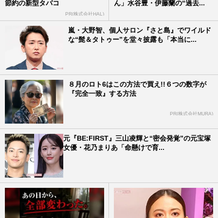
節約の新型タバコ
ん」水谷豊・伊藤蘭の“過去...
PR(株式会社HAL)
嵐・大野智、個人サロン『さと島』でワイルド
な“髭＆タトゥー”を堂々披露も「本当に...
８月のロト6はこの方法で買え!!６つの数字が
『完全一致』する方法
PR(株式会社MURA)
元『BE:FIRST』三山凌輝と“密会発覚”の元宝塚
女優・花乃まりあ「命懸けで育...