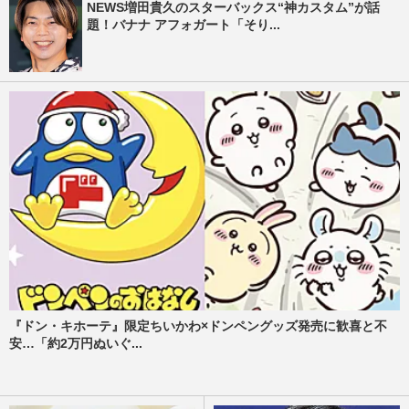
NEWS増田貴久のスターバックス“神カスタム”が話
題！バナナ アフォガート「そり...
『ドン・キホーテ』限定ちいかわ×ドンペングッズ発売に歓喜と不
安…「約2万円ぬいぐ...