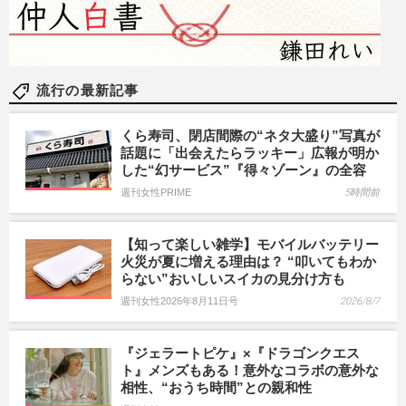
流行の最新記事
くら寿司、閉店間際の“ネタ大盛り”写真が
話題に「出会えたらラッキー」広報が明か
した“幻サービス”『得々ゾーン』の全容
週刊女性PRIME
5時間前
【知って楽しい雑学】モバイルバッテリー
火災が夏に増える理由は？ “叩いてもわか
らない”おいしいスイカの見分け方も
週刊女性2026年8月11日号
2026/8/7
『ジェラートピケ』×『ドラゴンクエス
ト』メンズもある！意外なコラボの意外な
相性、“おうち時間”との親和性