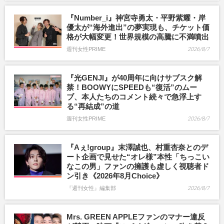
『Number_i』神宮寺勇太・平野紫耀・岸
優太が“海外進出”の夢実現も、チケット価
格が大幅変更！世界規模の高騰に不満噴出
週刊女性PRIME
2026/8/7
『光GENJI』が40周年に向けサブスク解
禁！BOOWYにSPEEDも“復活”のムー
ブ、本人たちのコメント続々で急浮上す
る“再結成”の道
週刊女性PRIME
2026/8/7
『Aぇ!group』末澤誠也、村重杏奈とのデ
ート企画で見せた“オレ様”本性「ちっこい
なこの男」ファンの擁護も虚しく視聴者ド
ン引き《2026年8月Choice》
『週刊女性』編集部
2026/8/7
Mrs. GREEN APPLEファンのマナー違反