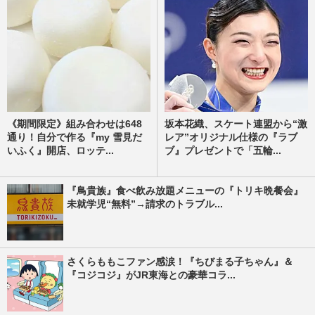
《期間限定》組み合わせは648
坂本花織、スケート連盟から“激
通り！自分で作る『my 雪見だ
レア”オリジナル仕様の『ラブ
いふく』開店、ロッテ...
ブ』プレゼントで「五輪...
『鳥貴族』食べ飲み放題メニューの『トリキ晩餐会』
未就学児“無料”→請求のトラブル...
さくらももこファン感涙！『ちびまる子ちゃん』＆
『コジコジ』がJR東海との豪華コラ...