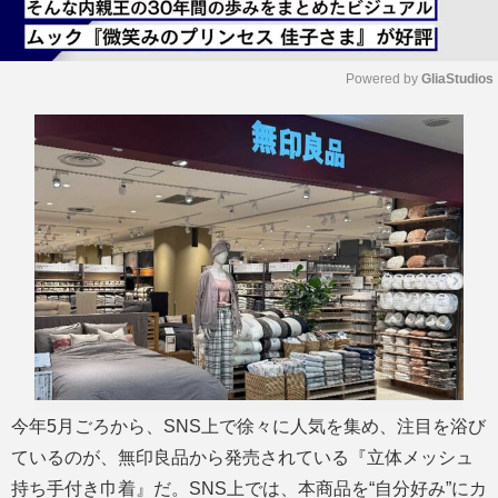
Powered by 
GliaStudios
M
u
t
e
今年5月ごろから、SNS上で徐々に人気を集め、注目を浴び
ているのが、無印良品から発売されている『立体メッシュ
持ち手付き巾着』だ。SNS上では、本商品を“自分好み”にカ