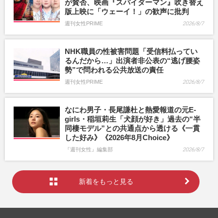
が賛否、映画『スパイダーマン』吹き替え
版上映に「ウェーイ！」の歓声に批判
週刊女性PRIME
2026/8/7
NHK職員の性被害問題「受信料払ってい
るんだから…」出演者非公表の“逃げ腰姿
勢”で問われる公共放送の責任
週刊女性PRIME
2026/8/7
なにわ男子・長尾謙杜と熱愛報道の元E-
girls・稲垣莉生「犬顔が好き」過去の“半
同棲モデル”との共通点から透ける《一貫
した好み》《2026年8月Choice》
『週刊女性』編集部
2026/8/7
新着をもっと見る