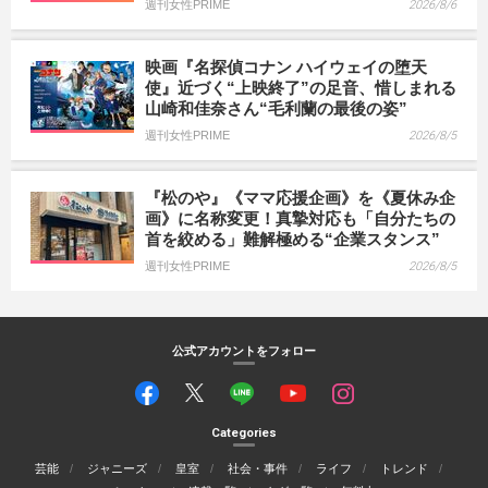
週刊女性PRIME
2026/8/6
映画『名探偵コナン ハイウェイの堕天
使』近づく“上映終了”の足音、惜しまれる
山崎和佳奈さん“毛利蘭の最後の姿”
週刊女性PRIME
2026/8/5
『松のや』《ママ応援企画》を《夏休み企
画》に名称変更！真摯対応も「自分たちの
首を絞める」難解極める“企業スタンス”
週刊女性PRIME
2026/8/5
公式アカウントをフォロー
Categories
芸能
ジャニーズ
皇室
社会・事件
ライフ
トレンド