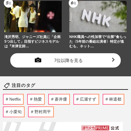
滝沢秀明、ジャニーズ社員に「企画
NHK職員への性加害で“出禁”食らっ
5つ出して」目指すビジネスモデル
た〈5年前の番組出演者〉特定が進
は『米津玄師…
むも、ネット…
7位以降を見る
注目のタグ
Netflix
熱愛
蒼井優
広瀬すず
林遣都
小栗旬
野村周平