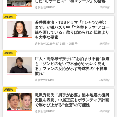
した“幻サービス”『得々ゾーン』の全容
週刊女性PRIME
5時間前
蒼井優主演・TBSドラマ『Tシャツが乾く
まで』が激バズリ中「“考察ドラマ”とは一
線を画している」散りばめられた伏線より
も大事な要素
週刊女性2026年8月18日・25日号
6時間前
巨人・高梨雄平投手に”お泊まり不倫”報道
も「ゾンビのせいで不倫がかわいく見え
る」ファンの反応が示す野球界の“不祥事
慣れ”
週刊女性PRIME
8時間前
滝沢秀明氏「男手が必要」熊本地震の復興
支援を表明、中居正広もボランティア計画
で浮かび上がる“合流”の可能性
週刊女性PRIME
8時間前