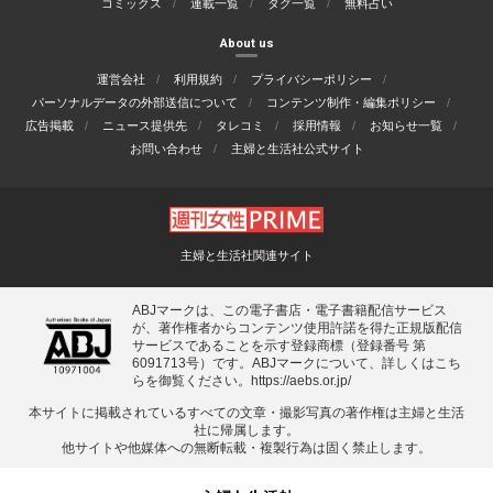
コミックス
連載一覧
タグ一覧
無料占い
About us
運営会社
利用規約
プライバシーポリシー
パーソナルデータの外部送信について
コンテンツ制作・編集ポリシー
広告掲載
ニュース提供先
タレコミ
採用情報
お知らせ一覧
お問い合わせ
主婦と生活社公式サイト
主婦と生活社関連サイト
ABJマークは、この電子書店・電子書籍配信サービス
が、著作権者からコンテンツ使用許諾を得た正規版配信
サービスであることを示す登録商標（登録番号 第
6091713号）です。ABJマークについて、詳しくはこち
らを御覧ください。
https://aebs.or.jp/
本サイトに掲載されているすべての⽂章・撮影写真の著作権は主婦と⽣活
社に帰属します。
他サイトや他媒体への無断転載・複製⾏為は固く禁⽌します。