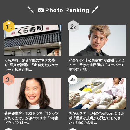
Photo Ranking
くら寿司、閉店間際の“ネタ大盛
小栗旬の“非公表長女”が顔隠しデビ
り”写真が話題に「出会えたらラッ
ュー、透ける山田優の「スーパーモ
キー」広報が明…
デルに」野…
蒼井優主演・TBSドラマ『Tシャツ
乳がんステージ4のYouTuberミミポ
が乾くまで』が激バズリ中「“考察
ポ「腫瘍が皮膚から飛び出してき
ドラマ”とは一…
た」34歳で余命…