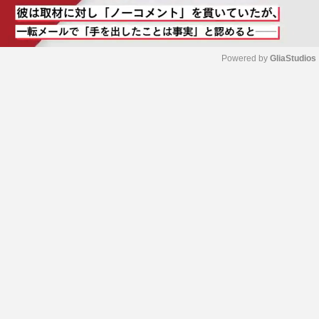
Powered by 
GliaStudios
M
u
t
e