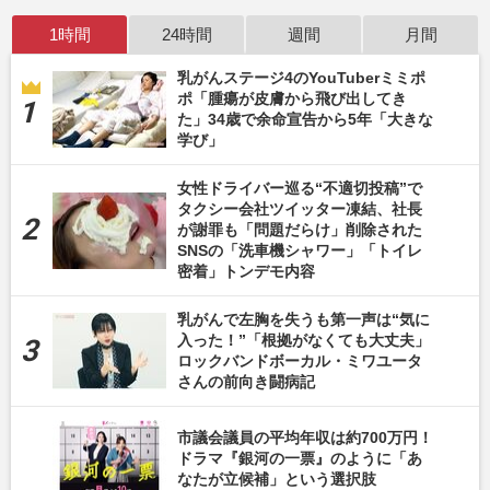
1時間
24時間
週間
月間
乳がんステージ4のYouTuberミミポ
ポ「腫瘍が皮膚から飛び出してき
た」34歳で余命宣告から5年「大きな
学び」
女性ドライバー巡る“不適切投稿”で
タクシー会社ツイッター凍結、社長
が謝罪も「問題だらけ」削除された
SNSの「洗車機シャワー」「トイレ
密着」トンデモ内容
乳がんで左胸を失うも第一声は“気に
入った！”「根拠がなくても大丈夫」
ロックバンドボーカル・ミワユータ
さんの前向き闘病記
市議会議員の平均年収は約700万円！
ドラマ『銀河の一票』のように「あ
なたが立候補」という選択肢