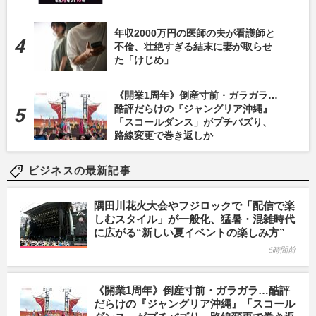
年収2000万円の医師の夫が看護師と
不倫、壮絶すぎる結末に妻が取らせ
た「けじめ」
《開業1周年》倒産寸前・ガラガラ…
酷評だらけの『ジャングリア沖縄』
「スコールダンス」がプチバズり、
路線変更で巻き返しか
ビジネスの最新記事
隅田川花火大会やフジロックで「配信で楽
しむスタイル」が一般化、猛暑・混雑時代
に広がる“新しい夏イベントの楽しみ方”
6時間前
《開業1周年》倒産寸前・ガラガラ…酷評
だらけの『ジャングリア沖縄』「スコール