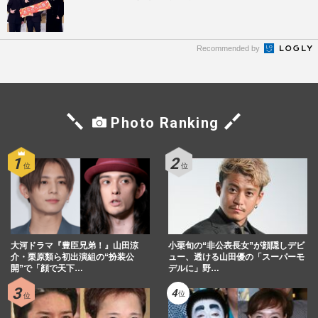
Recommended by
Photo Ranking
大河ドラマ『豊臣兄弟！』山田涼
小栗旬の“非公表長女”が顔隠しデビ
介・栗原類ら初出演組の“扮装公
ュー、透ける山田優の「スーパーモ
開”で「顔で天下…
デルに」野…