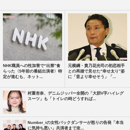
NHK職員への性加害で“出禁”食
元横綱・貴乃花光司の初恋相手
らった〈5年前の番組出演者〉特
との再婚で見せた“幸せ太り”姿
定が進むも、ネット...
に「昔より幸せそう」「...
村重杏奈、デニムジッパー全開の「大胆V字ハイレグ
スーツ」も「トイレの時どうすれば...
Number_iの女性バックダンサーが怒りの告発「本当
に気持ち悪い」共演者まで攻...