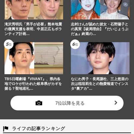
滝沢秀明氏「男手が必要」熊本地震
志村けんが認めた彼女・石野陽子と
の復興支援を表明、中居正広もボラ
の真実【破局理由】『だいじょうぶ
ンティア計画…
だぁ』終焉の…
TBS日曜劇場『VIVANT』、県内各
なにわ男子・長尾謙杜、三上悠亜の
地でロケが行われた岐阜県がカギを
次は稲垣莉生との熱愛報道でインス
握る？聖地巡礼…
タ“裏アカ”…
7位以降を見る
ライフの記事ランキング