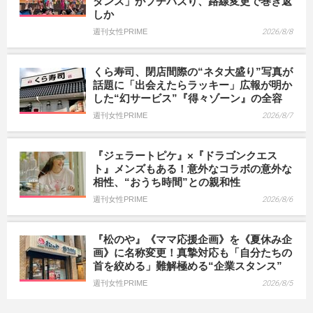
ダンス」がプチバズり、路線変更で巻き返
しか
週刊女性PRIME
2026/8/8
くら寿司、閉店間際の“ネタ大盛り”写真が
話題に「出会えたらラッキー」広報が明か
した“幻サービス”『得々ゾーン』の全容
週刊女性PRIME
2026/8/7
『ジェラートピケ』×『ドラゴンクエス
ト』メンズもある！意外なコラボの意外な
相性、“おうち時間”との親和性
週刊女性PRIME
2026/8/6
『松のや』《ママ応援企画》を《夏休み企
画》に名称変更！真摯対応も「自分たちの
首を絞める」難解極める“企業スタンス”
週刊女性PRIME
2026/8/5