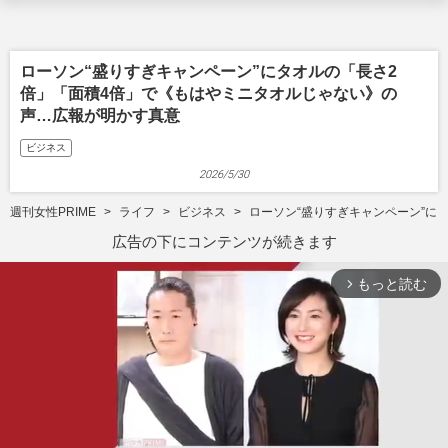
ローソン“盛りすぎキャンペーン”にタオルの「長さ2
倍」「面積4倍」で《もはやミニタオルじゃない》の
声…広報が明かす真意
ビジネス
2026/5/30
週刊女性PRIME
ライフ
ビジネス
ローソン“盛りすぎキャンペーン”に
広告の下にコンテンツが続きます
もっと読む
arrow_forward_ios