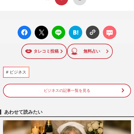
facebo
X ポス
LINE
はてな
コメン
ok い
ト
ブック
ト
いね
マーク
に追加
タレコミ投稿
無料占い
ビジネス
ビジネスの記事一覧を見る
あわせて読みたい