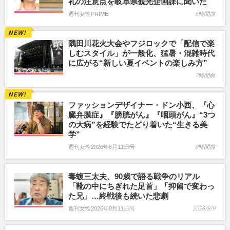
礼の注意点を岐阜県観光企画課に聞いた
週刊女性PRIME
6時間前
隅田川花火大会やフジロックで「配信で楽
しむスタイル」が一般化、猛暑・混雑時代
に広がる“新しい夏イベントの楽しみ方”
7時間前
ファッションデザイナー・ドン小西、『心
臓弁膜症』『膀胱がん』『咽頭がん』“3つ
の大病”を経験でたどり着いた“生きる美
学”
週刊女性2026年8月11日号
8時間前
毒蝮三太夫、90歳で語る戦争のリアル
「靴の中にちぎれた足首」「抑留で変わっ
た兄」…終戦後も続いた悲劇
週刊女性2026年8月11日号
2026/8/9