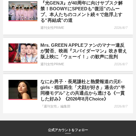
『光GENJI』が40周年に向けサブスク解
禁！BOOWYにSPEEDも“復活”のムー
ブ、本人たちのコメント続々で急浮上す
る“再結成”の道
週刊女性PRIME
2026/8/7
Mrs. GREEN APPLEファンのマナー違反
が賛否、映画『スパイダーマン』吹き替え
版上映に「ウェーイ！」の歓声に批判
週刊女性PRIME
2026/8/7
なにわ男子・長尾謙杜と熱愛報道の元E-
girls・稲垣莉生「犬顔が好き」過去の“半
同棲モデル”との共通点から透ける《一貫
した好み》《2026年8月Choice》
『週刊女性』編集部
2026/8/7
公式アカウントをフォロー