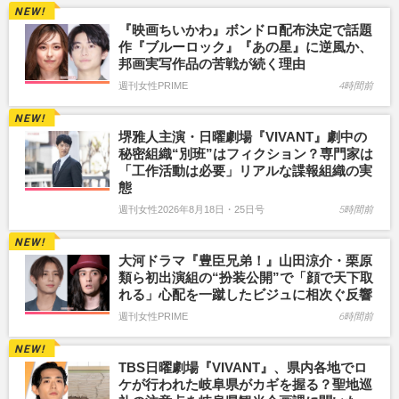
『映画ちいかわ』ボンドロ配布決定で話題
作『ブルーロック』『あの星』に逆風か、
邦画実写作品の苦戦が続く理由
週刊女性PRIME
4時間前
堺雅人主演・日曜劇場『VIVANT』劇中の
秘密組織“別班”はフィクション？専門家は
「工作活動は必要」リアルな諜報組織の実
態
週刊女性2026年8月18日・25日号
5時間前
大河ドラマ『豊臣兄弟！』山田涼介・栗原
類ら初出演組の“扮装公開”で「顔で天下取
れる」心配を一蹴したビジュに相次ぐ反響
週刊女性PRIME
6時間前
TBS日曜劇場『VIVANT』、県内各地でロ
ケが行われた岐阜県がカギを握る？聖地巡