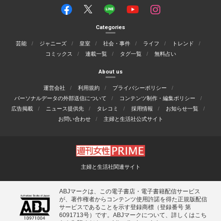
Categories
芸能
ジャニーズ
皇室
社会・事件
ライフ
トレンド
コミックス
連載一覧
タグ一覧
無料占い
About us
運営会社
利用規約
プライバシーポリシー
パーソナルデータの外部送信について
コンテンツ制作・編集ポリシー
広告掲載
ニュース提供先
タレコミ
採用情報
お知らせ一覧
お問い合わせ
主婦と生活社公式サイト
主婦と生活社関連サイト
ABJマークは、この電子書店・電子書籍配信サービス
が、著作権者からコンテンツ使用許諾を得た正規版配信
サービスであることを示す登録商標（登録番号 第
6091713号）です。ABJマークについて、詳しくはこち