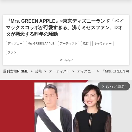
『Mrs. GREEN APPLE』×東京ディズニーランド「ベイ
マックスコラボが可愛すぎる」沸くミセスファン、Dオ
タが懸念する昨年の騒動
ディズニー
Mrs.GREEN APPLE
アーティスト
流行
キャラクター
ファン
2026/6/7
週刊女性PRIME
芸能
アーティスト
ディズニー
『Mrs. GRE
もっと読む
arrow_forward_ios