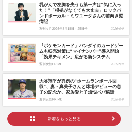
乳がんで左胸を失うも第一声は“気に入っ
た！”「根拠がなくても大丈夫」ロックバ
ンドボーカル・ミワユータさんの前向き闘
病記
週刊女性2026年8月18日・25日号
2026/8/9
『ポケモンカード』バンダイのカードゲー
ムも転売対策に“マイナンバー”導入開始
「効果テキメン」広がる新システム
週刊女性PRIME
2026/8/9
大谷翔平が異例の“ホームランボール回
収”、妻・真美子さんと球場デビューの息
子の記念か、家族愛と子煩悩パパ秘話
週刊女性PRIME
2026/8/9
新着をもっと見る