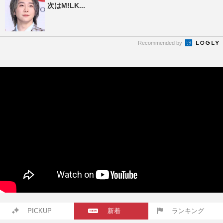
次はM!LK...
Recommended by
PICKUP
新着
ランキング