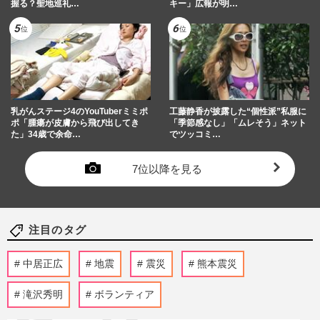
握る？聖地巡礼…
キー」広報が明…
乳がんステージ4のYouTuberミミポ
工藤静香が披露した“個性派”私服に
ポ「腫瘍が皮膚から飛び出してき
「季節感なし」「ムレそう」ネット
た」34歳で余命…
でツッコミ…
7位以降を見る
注目のタグ
中居正広
地震
震災
熊本震災
滝沢秀明
ボランティア