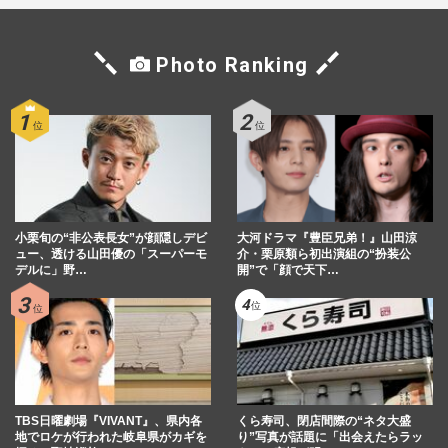
Photo Ranking
小栗旬の“非公表長女”が顔隠しデビ
大河ドラマ『豊臣兄弟！』山田涼
ュー、透ける山田優の「スーパーモ
介・栗原類ら初出演組の“扮装公
デルに」野…
開”で「顔で天下…
TBS日曜劇場『VIVANT』、県内各
くら寿司、閉店間際の“ネタ大盛
地でロケが行われた岐阜県がカギを
り”写真が話題に「出会えたらラッ