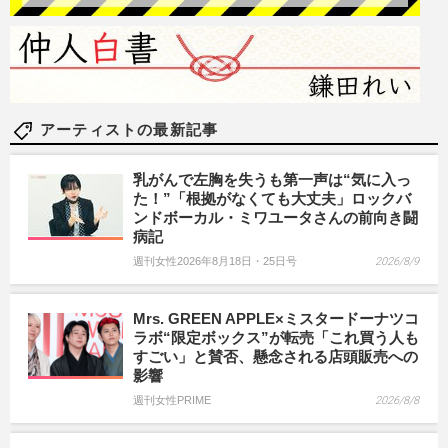
アーティストの最新記事
乳がんで左胸を失うも第一声は“気に入っ
た！”「根拠がなくても大丈夫」ロックバ
ンドボーカル・ミワユータさんの前向き闘
病記
週刊女性2026年8月18日・25日号
2026/8/9
Mrs. GREEN APPLE×ミスタードーナツコ
ラボ“限定ボックス”が転売「これ買う人も
すごい」と賛否、懸念される店頭販売への
影響
週刊女性PRIME
2026/8/8