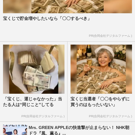
宝くじで貯金増やしたいなら「〇〇するべき」
PR(合同会社デジタルファーム )
「宝くじ、運じゃなかった」当
宝くじ当選者「〇〇をやらずに
たる人は“同じこと”してる
買うのはもったいない」
PR(合同会社デジタルファーム )
PR(合同会社デジタルファーム )
Mrs. GREEN APPLEの快進撃が止まらない！ NHK朝
ドラ『風、薫る』...