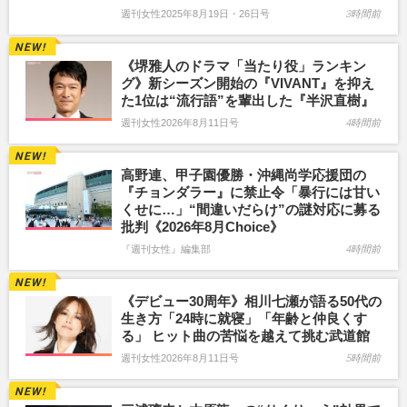
週刊女性2025年8月19日・26日号
3時間前
《堺雅人のドラマ「当たり役」ランキン
グ》新シーズン開始の『VIVANT』を抑え
た1位は“流行語”を輩出した『半沢直樹』
週刊女性2026年8月11日号
4時間前
高野連、甲子園優勝・沖縄尚学応援団の
『チョンダラー』に禁止令「暴行には甘い
くせに…」“間違いだらけ”の謎対応に募る
批判《2026年8月Choice》
『週刊女性』編集部
4時間前
《デビュー30周年》相川七瀬が語る50代の
生き方「24時に就寝」「年齢と仲良くす
る」 ヒット曲の苦悩を越えて挑む武道館
週刊女性2026年8月11日号
5時間前