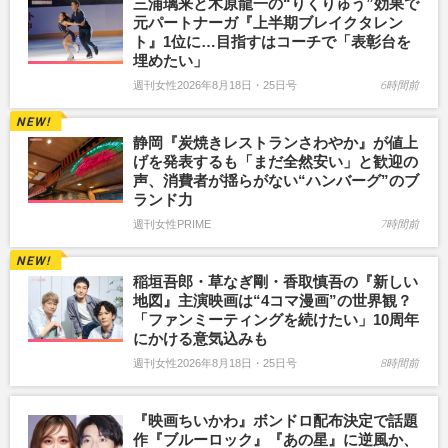
三浦璃来と木原龍一の“りくりゅう”効果で
元パートナーガ『上半期ブレイクタレン
ト』1位に…目指すはコーチで「表彰台を
埋めたい」
週刊女性2026年8月18日・25日号
6時間前
静岡『炭焼きレストランさわやか』が値上
げを発表するも「まだ全然安い」と歓迎の
声、消費者が揺らがない“ハンバーグ”のブ
ランド力
週刊女性PRIME
7時間前
稲垣吾郎・草なぎ剛・香取慎吾の『新しい
地図』主演映画は“4コマ漫画”の世界観？
「ファンミーティングを続けたい」10周年
にかける意気込みも
週刊女性2026年8月18日・25日号
8時間前
『映画ちいかわ』ボンドロ配布決定で話題
作『ブルーロック』『あの星』に逆風か、