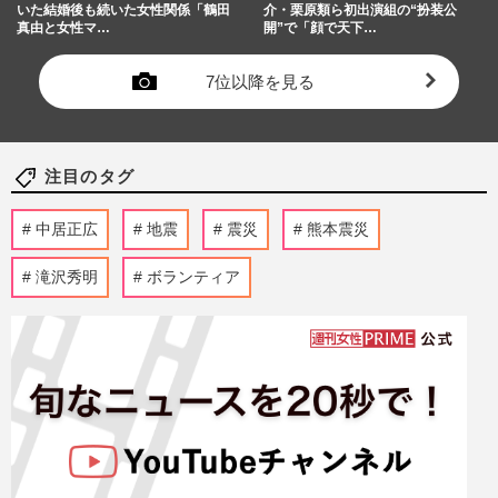
いた結婚後も続いた女性関係「鶴田
介・栗原類ら初出演組の“扮装公
真由と女性マ…
開”で「顔で天下…
7位以降を見る
注目のタグ
中居正広
地震
震災
熊本震災
滝沢秀明
ボランティア