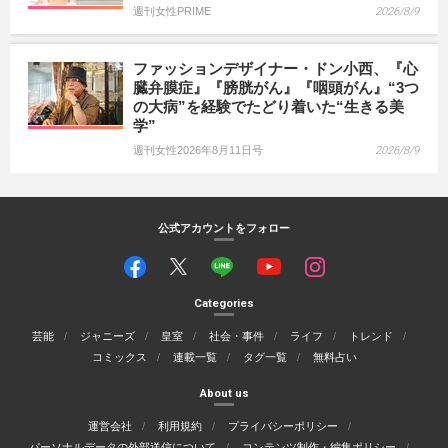
週刊女性PRIME
2026/8/9
ファッションデザイナー・ドン小西、『心
臓弁膜症』『膀胱がん』『咽頭がん』“3つ
の大病”を経験でたどり着いた“生きる美
学”
週刊女性2026年8月11日号
2026/8/9
公式アカウントをフォロー
Categories
芸能
ジャニーズ
皇室
社会・事件
ライフ
トレンド
コミックス
連載一覧
タグ一覧
無料占い
About us
運営会社
利用規約
プライバシーポリシー
パーソナルデータの外部送信について
コンテンツ制作・編集ポリシー