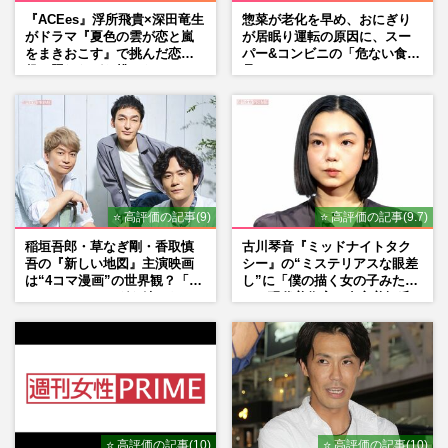
『ACEes』浮所飛貴×深田竜生
惣菜が老化を早め、おにぎり
がドラマ『夏色の雲が恋と嵐
が居眠り運転の原因に、スー
をまきおこす』で挑んだ恋人
パー&コンビニの「危ない食
役、照れながら挑んだキュン
品」
シーン秘話
⭐ 高評価の記事(9)
⭐ 高評価の記事(9.7)
稲垣吾郎・草なぎ剛・香取慎
古川琴音『ミッドナイトタク
吾の『新しい地図』主演映画
シー』の“ミステリアスな眼差
は“4コマ漫画”の世界観？「フ
し”に「僕の描く女の子みた
ァンミーティングを続けた
い」現代美術家・奈良美智氏
い」10周年にかける意気込み
もSNSで“公認”
も
⭐ 高評価の記事(10)
⭐ 高評価の記事(10)