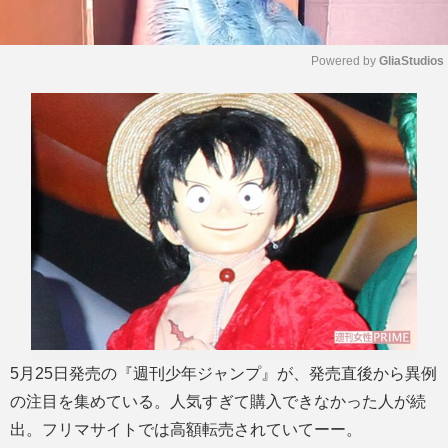
Powered by 
GliaStudios
M
u
t
e
5月25日発売の『週刊少年ジャンプ』が、発売直後から異例
の注目を集めている。人気すぎて購入できなかった人が続
出。フリマサイトでは高額転売されていてーー。