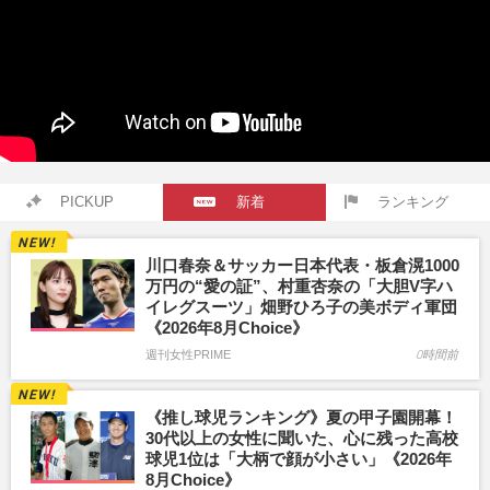
PICKUP
新着
ランキング
川口春奈＆サッカー日本代表・板倉滉1000
万円の“愛の証”、村重杏奈の「大胆V字ハ
イレグスーツ」畑野ひろ子の美ボディ軍団
《2026年8月Choice》
週刊女性PRIME
0時間前
《推し球児ランキング》夏の甲子園開幕！
30代以上の女性に聞いた、心に残った高校
球児1位は「大柄で顔が小さい」《2026年
8月Choice》