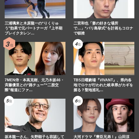
三浦璃来と木原龍一の“りくりゅ
二宮和也「妻の好きな場所
う”効果で元パートナーガ『上半期
で…」“バリ島挙式”を計画もコロナ
ブレイクタレン…
で頓挫
7MEN侍・本高克樹、元乃木坂46・
TBS日曜劇場『VIVANT』、県内各
斉藤優里との“路チュー”“二股交
地でロケが行われた岐阜県がカギを
際”報道にファ…
握る？聖地巡礼…
坂本龍一さん、矢野顕子も容認して
大河ドラマ『豊臣兄弟！』山田涼