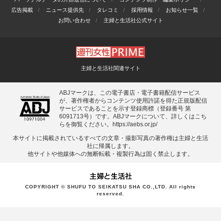
広告掲載
ニュース提供先
タレコミ
採用情報
お知らせ一覧
お問い合わせ
主婦と生活社公式サイト
主婦と生活社関連サイト
ABJマークは、この電子書店・電子書籍配信サービス
が、著作権者からコンテンツ使用許諾を得た正規版配信
サービスであることを示す登録商標（登録番号 第
6091713号）です。ABJマークについて、詳しくはこち
らを御覧ください。
https://aebs.or.jp/
本サイトに掲載されているすべての⽂章・撮影写真の著作権は主婦と⽣活
社に帰属します。
他サイトや他媒体への無断転載・複製⾏為は固く禁⽌します。
COPYRIGHT © SHUFU TO SEIKATSU SHA CO.,LTD. All rights
reserved.