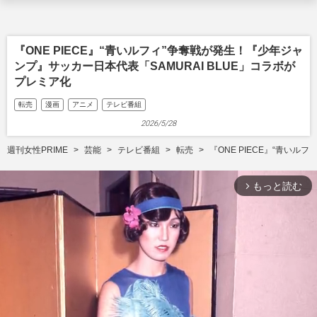
『ONE PIECE』“青いルフィ”争奪戦が発生！『少年ジャ
ンプ』サッカー日本代表「SAMURAI BLUE」コラボが
プレミア化
転売
漫画
アニメ
テレビ番組
2026/5/28
週刊女性PRIME
芸能
テレビ番組
転売
『ONE PIECE』“青い
もっと読む
arrow_forward_ios