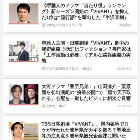
《堺雅人のドラマ「当たり役」ランキン
グ》新シーズン開始の『VIVANT』を抑え
た1位は“流行語”を輩出した『半沢直樹』
週刊女性2026年8月11日号
4時間前
堺雅人主演・日曜劇場『VIVANT』劇中の
秘密組織“別班”はフィクション？専門家は
「工作活動は必要」リアルな諜報組織の実
態
週刊女性2026年8月18日・25日号
2026/8/9
大河ドラマ『豊臣兄弟！』山田涼介・栗原
類ら初出演組の“扮装公開”で「顔で天下取
れる」心配を一蹴したビジュに相次ぐ反響
週刊女性PRIME
2026/8/9
TBS日曜劇場『VIVANT』、県内各地でロ
ケが行われた岐阜県がカギを握る？聖地巡
礼の注意点を岐阜県観光企画課に聞いた