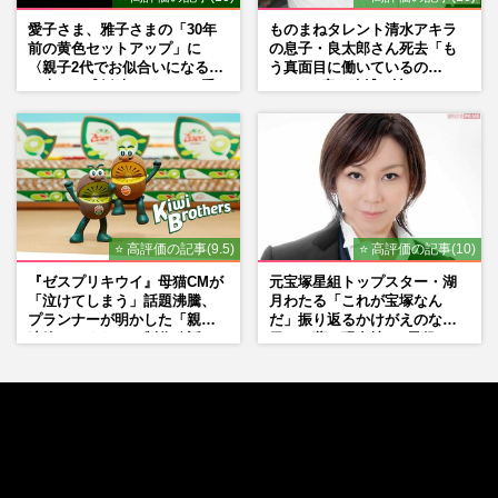
愛子さま、雅子さまの「30年
ものまねタレント清水アキラ
前の黄色セットアップ」に
の息子・良太郎さん死去「も
〈親子2代でお似合いになる〉
う真面目に働いているの
の声、ご成婚時のドレスも手
で」、2度の逮捕も諦めなかっ
がけた森英恵さんとの絆
た芸能界“波乱に満ちた37年”
⭐ 高評価の記事(9.5)
⭐ 高評価の記事(10)
『ゼスプリキウイ』母猫CMが
元宝塚星組トップスター・湖
「泣けてしまう」話題沸騰、
月わたる「これが宝塚なん
プランナーが明かした「親に
だ」振り返るかけがえのない
連絡したくなる」制作秘話
日々、夢の現在地と“男役”へ
の思い