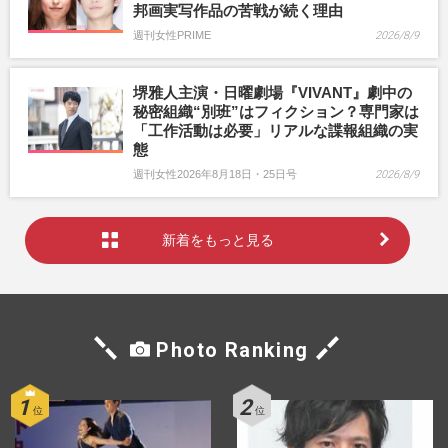
邦画実写作品の苦戦が続く理由
週刊女性PRIME
2026/8/9
堺雅人主演・日曜劇場『VIVANT』劇中の
秘密組織“別班”はフィクション？専門家は
「工作活動は必要」リアルな諜報組織の実
態
週刊女性2026年8月18日・25日号
2026/8/9
新着をもっと見る
Photo Ranking