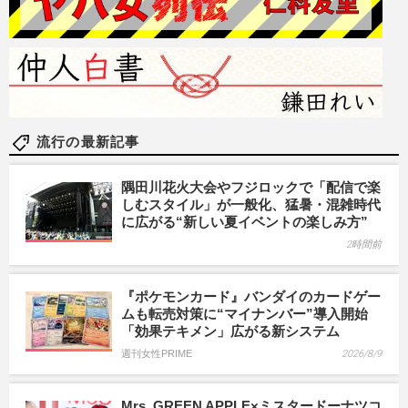
流行の最新記事
隅田川花火大会やフジロックで「配信で楽
しむスタイル」が一般化、猛暑・混雑時代
に広がる“新しい夏イベントの楽しみ方”
2時間前
『ポケモンカード』バンダイのカードゲー
ムも転売対策に“マイナンバー”導入開始
「効果テキメン」広がる新システム
週刊女性PRIME
2026/8/9
Mrs. GREEN APPLE×ミスタードーナツコ