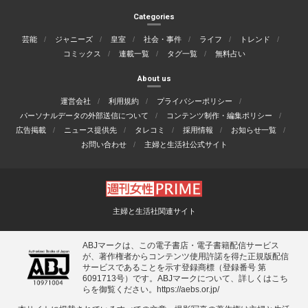
Categories
芸能
ジャニーズ
皇室
社会・事件
ライフ
トレンド
コミックス
連載一覧
タグ一覧
無料占い
About us
運営会社
利用規約
プライバシーポリシー
パーソナルデータの外部送信について
コンテンツ制作・編集ポリシー
広告掲載
ニュース提供先
タレコミ
採用情報
お知らせ一覧
お問い合わせ
主婦と生活社公式サイト
主婦と生活社関連サイト
ABJマークは、この電子書店・電子書籍配信サービス
が、著作権者からコンテンツ使用許諾を得た正規版配信
サービスであることを示す登録商標（登録番号 第
6091713号）です。ABJマークについて、詳しくはこち
らを御覧ください。
https://aebs.or.jp/