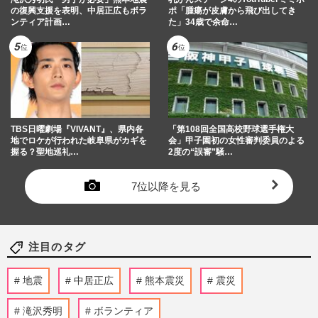
の復興支援を表明、中居正広もボラ
ポ「腫瘍が皮膚から飛び出してき
ンティア計画…
た」34歳で余命…
TBS日曜劇場『VIVANT』、県内各
「第108回全国高校野球選手権大
地でロケが行われた岐阜県がカギを
会」甲子園初の女性審判委員のよる
握る？聖地巡礼…
2度の“誤審”騒…
7位以降を見る
注目のタグ
地震
中居正広
熊本震災
震災
滝沢秀明
ボランティア