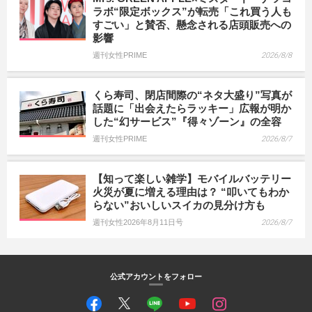
ラボ“限定ボックス”が転売「これ買う人も
すごい」と賛否、懸念される店頭販売への
影響
週刊女性PRIME
2026/8/8
くら寿司、閉店間際の“ネタ大盛り”写真が
話題に「出会えたらラッキー」広報が明か
した“幻サービス”『得々ゾーン』の全容
週刊女性PRIME
2026/8/7
【知って楽しい雑学】モバイルバッテリー
火災が夏に増える理由は？ “叩いてもわか
らない”おいしいスイカの見分け方も
週刊女性2026年8月11日号
2026/8/7
公式アカウントをフォロー