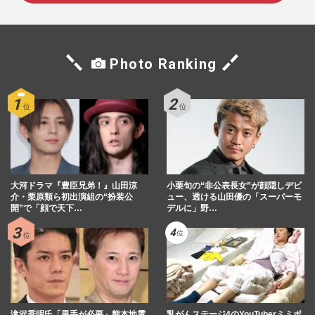
Photo Ranking
大河ドラマ『豊臣兄弟！』山田涼
小栗旬の“非公表長女”が顔隠しデビ
介・栗原類ら初出演組の“扮装公
ュー、透ける山田優の「スーパーモ
開”で「顔で天下…
デルに」野…
滝沢秀明氏「男手が必要」熊本地震
乳がんステージ4のYouTuberミミポ