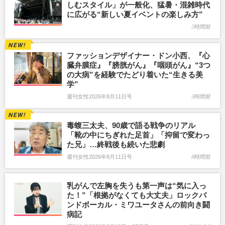
しむスタイル」が一般化、猛暑・混雑時代
に広がる“新しい夏イベントの楽しみ方”
2時間前
ファッションデザイナー・ドン小西、『心
臓弁膜症』『膀胱がん』『咽頭がん』“3つ
の大病”を経験でたどり着いた“生きる美
学”
週刊女性2026年8月11日号
3時間前
毒蝮三太夫、90歳で語る戦争のリアル
「靴の中にちぎれた足首」「抑留で変わっ
た兄」…終戦後も続いた悲劇
週刊女性2026年8月11日号
8時間前
乳がんで左胸を失うも第一声は“気に入っ
た！”「根拠がなくても大丈夫」ロックバ
ンドボーカル・ミワユータさんの前向き闘
病記