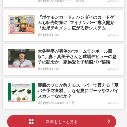
週刊女性2026年8月18日・25日号
2026/8/9
『ポケモンカード』バンダイのカードゲー
ムも転売対策に“マイナンバー”導入開始
「効果テキメン」広がる新システム
週刊女性PRIME
2026/8/9
大谷翔平が異例の“ホームランボール回
収”、妻・真美子さんと球場デビューの息
子の記念か、家族愛と子煩悩パパ秘話
週刊女性PRIME
2026/8/9
薬膳のプロが教えるスーパーで買える「夏
バテ予防食材」…なぜ夏にゴーヤやスパイ
スカレーなのか？
週刊女性2026年8月11日号
2026/8/9
新着をもっと見る