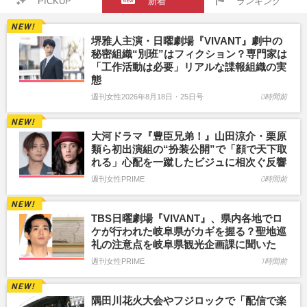
PICKUP
新着
ランキング
堺雅人主演・日曜劇場『VIVANT』劇中の
秘密組織“別班”はフィクション？専門家は
「工作活動は必要」リアルな諜報組織の実
態
週刊女性2026年8月18日・25日号
0時間前
大河ドラマ『豊臣兄弟！』山田涼介・栗原
類ら初出演組の“扮装公開”で「顔で天下取
れる」心配を一蹴したビジュに相次ぐ反響
週刊女性PRIME
0時間前
TBS日曜劇場『VIVANT』、県内各地でロ
ケが行われた岐阜県がカギを握る？聖地巡
礼の注意点を岐阜県観光企画課に聞いた
週刊女性PRIME
1時間前
隅田川花火大会やフジロックで「配信で楽