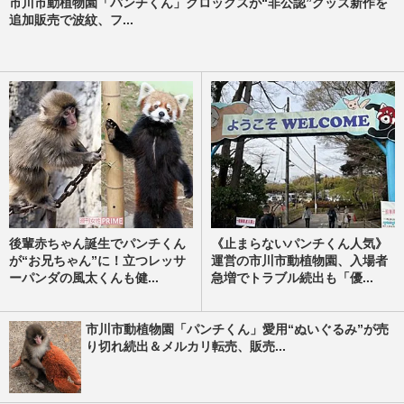
市川市動植物園「パンチくん」クロックスが“非公認”グッズ新作を
追加販売で波紋、フ...
後輩赤ちゃん誕生でパンチくん
《止まらないパンチくん人気》
が“お兄ちゃん”に！立つレッサ
運営の市川市動植物園、入場者
ーパンダの風太くんも健...
急増でトラブル続出も「優...
市川市動植物園「パンチくん」愛用“ぬいぐるみ”が売
り切れ続出＆メルカリ転売、販売...