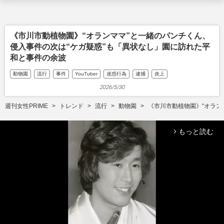
《市川市動植物園》“オランママ”と一緒のパンチくん、
侵入事件の次は“ケガ疑惑”も「異状なし」園に訪れた平
和と事件の余波
動物園
流行
事件
YouTuber
迷惑行為
逮捕
炎上
2026/5/30
週刊女性PRIME
トレンド
流行
動物園
《市川市動植物園》“オラン
もっと読む
arrow_forward_ios