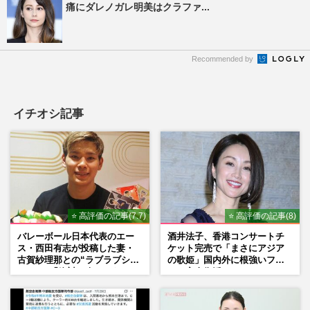
痛にダレノガレ明美はクラファ...
Recommended by
イチオシ記事
⭐ 高評価の記事(7.7)
⭐ 高評価の記事(8)
バレーボール日本代表のエー
酒井法子、香港コンサートチ
ス・西田有志が投稿した妻・
ケット完売で「まさにアジア
古賀紗理那との“ラブラブショ
の歌姫」国内外に根強いファ
ット”に「絶対に今じゃない」
ンで完全復活か
「空気読んで」ネット上で批
判殺到の理由