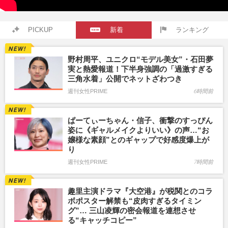
PICKUP
新着
ランキング
野村周平、ユニクロ“モデル美女”・石田夢
実と熱愛報道！下半身強調の「過激すぎる
三角水着」公開でネットざわつき
週刊女性PRIME
6時間前
ぱーてぃーちゃん・信子、衝撃のすっぴん
姿に《ギャルメイクよりいい》の声…“お
嬢様な素顔”とのギャップで好感度爆上が
り
週刊女性PRIME
7時間前
趣里主演ドラマ『大空港』が税関とのコラ
ボポスター解禁も“皮肉すぎるタイミン
グ”… 三山凌輝の密会報道を連想させ
る“キャッチコピー”