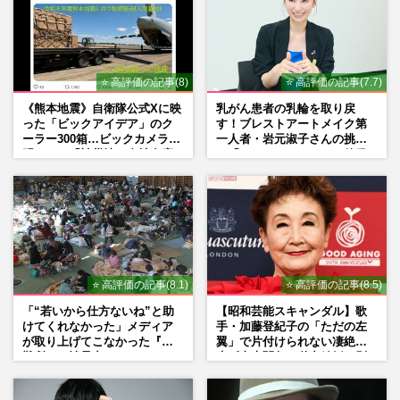
⭐ 高評価の記事(8)
⭐ 高評価の記事(7.7)
《熊本地震》自衛隊公式Xに映
乳がん患者の乳輪を取り戻
った「ビックアイデア」のク
す！ブレストアートメイク第
ーラー300箱…ビックカメラが
一人者・岩元淑子さんの挑戦
明かした「被災地に自社在庫
と「ハードルしかない」啓発
提供」の真相
の“壁”
⭐ 高評価の記事(8.1)
⭐ 高評価の記事(8.5)
「“若いから仕方ないね”と助
【昭和芸能スキャンダル】歌
けてくれなかった」メディア
手・加藤登紀子の「ただの左
が取り上げてこなかった『避
翼」で片付けられない凄絶半
難所での性暴力』
生《東大闘争、獄中結婚、別
荘で内ゲバ事件》