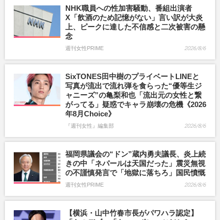
NHK職員への性加害騒動、番組出演者
X「飲酒のため記憶がない」言い訳が大炎
上、ピークに達した不信感と二次被害の懸
念
週刊女性PRIME
2026/8/6
SixTONES田中樹のプライベートLINEと
写真が流出で流れ弾を食らった“優等生ジ
ャニーズ”の亀梨和也「流出元の女性と繋
がってる」疑惑でキャラ崩壊の危機《2026
年8月Choice》
『週刊女性』編集部
2026/8/6
福岡県議会の“ドン”蔵内勇夫議長、炎上続
きの中「ネパールは天国だった」震災無視
の不謹慎発言で「地獄に落ちろ」国民憤慨
週刊女性PRIME
2026/8/6
【横浜・山中竹春市長がパワハラ認定】