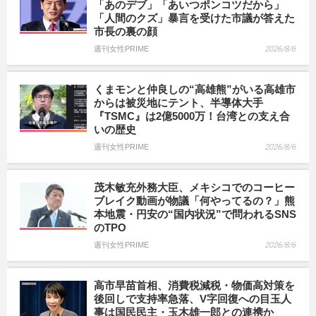
「あのデブ」「あいつポンコツだから」
「人間のクズ」暴言を受けた市議が答えた
市長の裏の顔
週刊女性PRIME
2026/8/6
くまモンと仲良しの“高雄熊”がいる高雄市
からは被災地にテント、半導体大手
『TSMC』は2億5000万！台湾との支え合
いの歴史
週刊女性PRIME
2026/8/6
茂木敏充外務大臣、メキシコでのコーヒー
ブレイク動画が物議「何やってるの？」熊
本地震・円安の“国内状況”で問われるSNS
のTPO
週刊女性PRIME
2026/8/6
高市早苗首相、消費税減税・物価高対策を
後回しで支持率急落、V字回復への目玉人
事は国民民主・玉木雄一郎との連携か