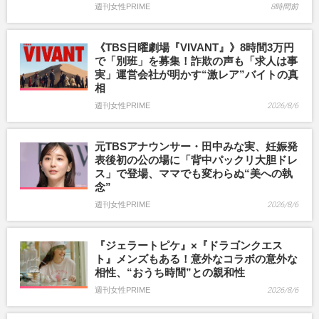
週刊女性PRIME
8時間前
《TBS日曜劇場『VIVANT』》8時間3万円
で「別班」を募集！詐欺の声も「求人は事
実」運営会社が明かす“激レア”バイトの真
相
週刊女性PRIME
2026/8/6
元TBSアナウンサー・田中みな実、妊娠発
表後初の公の場に「背中パックリ大胆ドレ
ス」で登場、ママでも変わらぬ“美への執
念”
週刊女性PRIME
2026/8/6
『ジェラートピケ』×『ドラゴンクエス
ト』メンズもある！意外なコラボの意外な
相性、“おうち時間”との親和性
週刊女性PRIME
2026/8/6