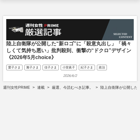
陸上自衛隊が公開した“新ロゴ”に「殺意丸出し」「禍々
しくて気持ち悪い」批判殺到、衝撃の“ドクロ”デザイン
《2026年5月choice》
愛子さま
雅子さま
佳子さま
小室眞子
紀子さま
政治
2026/6/2
週刊女性PRIME
連載
厳選、今読むべき記事。
陸上自衛隊が公開した“