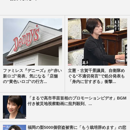
ファミレス『デニーズ』が“赤い
立憲・古賀千景議員、自衛隊め
新ロゴ”発表、気になる「店舗
ぐる“不適切発言”で処分発表も
の“黄色いロゴ”の行方...
「身内に甘すぎる」衝撃...
「まるで高市早苗首相のプロモーションビデオ」BGM
付き被災地視察動画に批判殺到、...
福岡の梨5000個窃盗被害に「もう栽培辞めます」の悲