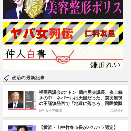
政治の最新記事
福岡県議会の“ドン”蔵内勇夫議長、炎上続
きの中「ネパールは天国だった」震災無視
の不謹慎発言で「地獄に落ちろ」国民憤慨
週刊女性PRIME
2026/8/6
【横浜・山中竹春市長がパワハラ認定】