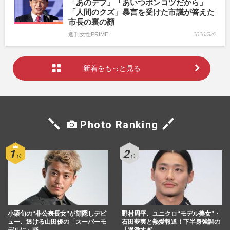
「あのデブ」「あいつポンコツだから」
「人間のクズ」暴言を受けた市議が答えた
市長の裏の顔
週刊女性PRIME
2026/8/6
新着をもっと見る
Photo Ranking
小栗旬の“非公表長女”が顔隠しデビ
野村周平、ユニクロ“モデル美女”・
ュー、透ける山田優の「スーパーモ
石田夢実と熱愛報道！下半身強調の