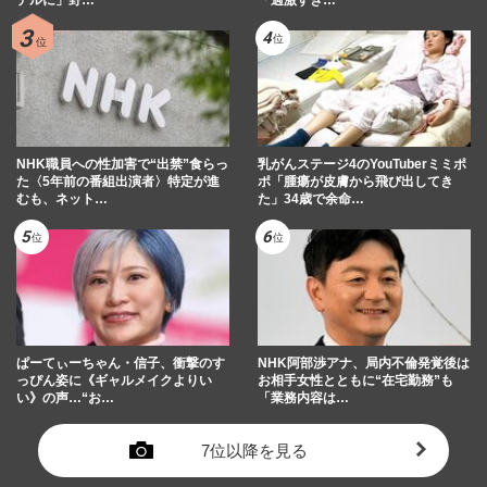
デルに」野…
「過激すぎ…
NHK職員への性加害で“出禁”食らっ
乳がんステージ4のYouTuberミミポ
た〈5年前の番組出演者〉特定が進
ポ「腫瘍が皮膚から飛び出してき
むも、ネット…
た」34歳で余命…
ぱーてぃーちゃん・信子、衝撃のす
NHK阿部渉アナ、局内不倫発覚後は
っぴん姿に《ギャルメイクよりい
お相手女性とともに“在宅勤務”も
い》の声…“お…
「業務内容は…
7位以降を見る