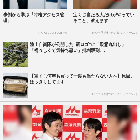
事例から学ぶ『特権アクセス管
宝くじ当たる人だけがやってい
理』
ること、教えます
PR(KeeperSecurity)
PR(合同会社デジタルファーム )
陸上自衛隊が公開した“新ロゴ”に「殺意丸出し」
「禍々しくて気持ち悪い」批判殺到、...
【宝くじ何年も買って一度も当たらない人へ】原因、
はっきりしてます
PR(合同会社デジタルファーム )