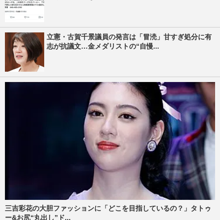
立憲・古賀千景議員の発言は「冒涜」甘すぎ処分に有
志が抗議文…金メダリストの“自慢...
三吉彩花の大胆ファッションに「どこを目指しているの？」タトゥ
ー&お尻“丸出し”ド...