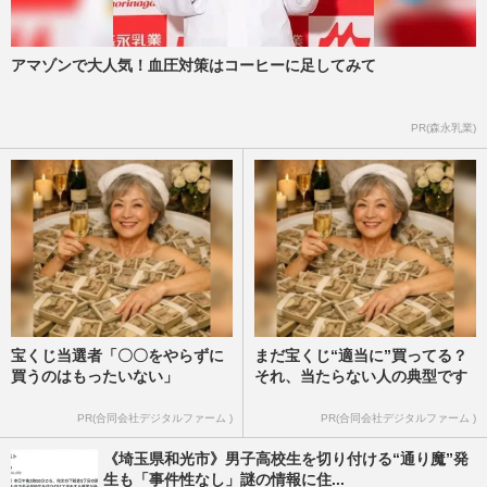
アマゾンで大人気！血圧対策はコーヒーに足してみて
PR(森永乳業)
宝くじ当選者「〇〇をやらずに
まだ宝くじ“適当に”買ってる？
買うのはもったいない」
それ、当たらない人の典型です
PR(合同会社デジタルファーム )
PR(合同会社デジタルファーム )
《埼玉県和光市》男子高校生を切り付ける“通り魔”発
生も「事件性なし」謎の情報に住...