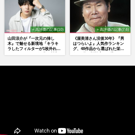
⭐ 高評価の記事(10)
⭐ 高評価の記事(7.6)
山田涼介が『一次元の挿し
《渥美清さん没後30年》『男
木』で魅せる新境地「キラキ
はつらいよ』人気作ランキン
ラしたフィルターが1枚外れて
グ、48作品から選ばれた栄え
くれたら」アイドル像を封印
ある1位と評論家イチ推し
した覚悟
の“神作”は