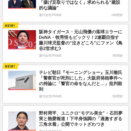
「揚げ足取りではなく」求められる“建設
的な議論”
週刊女性PRIME
6時間前
阪神タイガース・元山飛優の落球エラーに
DeNA・牧秀悟もビックリ！2連覇目指す
藤川球児監督の“泣きどころ”にファン《鳥
谷2世求む》
週刊女性PRIME
7時間前
テレビ朝日『モーニングショー』玉川徹氏
「警察官が死刑にした」大阪府発砲事件へ
の持論に「警官の命をなんだと…」批判殺
到
週刊女性PRIME
7時間前
野村周平、ユニクロ“モデル美女”・石田夢
実と熱愛報道！下半身強調の「過激すぎる
三角水着」公開でネットざわつき