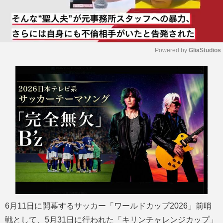
Powered by 
GliaStudios
M
u
t
e
6月11日に開幕するサッカー「ワールドカップ2026」前哨
戦として、5月31日に行われた「キリンチャレンジカップ」