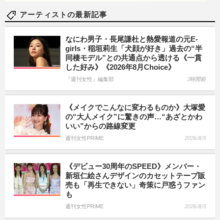
アーティストの最新記事
なにわ男子・長尾謙杜と熱愛報道の元E-
girls・稲垣莉生「犬顔が好き」過去の“半
同棲モデル”との共通点から透ける《一貫
した好み》《2026年8月Choice》
『週刊女性』編集部
2時間前
《メイクでこんなに変わるものか》大塚愛
の“大人メイク”に驚きの声…“あざとかわ
いい”からの路線変更
週刊女性PRIME
2026/8/5
《デビュー30周年のSPEED》メンバー・
新垣仁絵さんデザインのカセットテープ販
売も「再生できない」奇策に戸惑うファン
も
週刊女性PRIME
2026/8/5