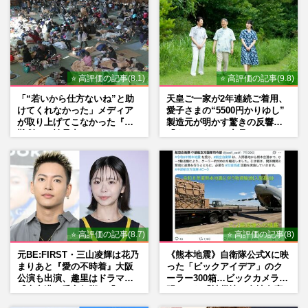
⭐ 高評価の記事(8.1)
⭐ 高評価の記事(9.8)
「“若いから仕方ないね”と助
天皇ご一家が2年連続ご着用、
けてくれなかった」メディア
愛子さまの“5500円かりゆし”
が取り上げてこなかった『避
製造元が明かす驚きの反響
難所での性暴力』
「まさかうちの商品とは…」
⭐ 高評価の記事(8.7)
⭐ 高評価の記事(8)
元BE:FIRST・三山凌輝は花乃
《熊本地震》自衛隊公式Xに映
まりあと『愛の不時着』大阪
った「ビックアイデア」のク
公演も出演、趣里はドラマ
ーラー300箱…ビックカメラが
『大空港』番宣行脚に「メン
明かした「被災地に自社在庫
タル強すぎ」の実情
提供」の真相