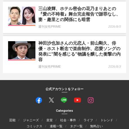
三山凌輝、ホテル密会の花乃まりあとの
『愛の不時着』舞台完走報告で謝罪なし、
妻・趣里との関係にも暗雲
週刊女性PRIME
2026/8/5
神田沙也加さんの元恋人・前山剛久、俳
優・ホスト断念で楽曲制作、恋愛ソングの
発表に”闇を感じる”物議を醸した衝撃の内
容
週刊女性PRIME
2026/8/3
公式アカウントをフォロー
Categories
芸能
ジャニーズ
皇室
社会・事件
ライフ
トレンド
コミックス
連載一覧
タグ一覧
無料占い