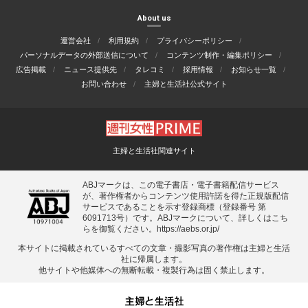
About us
運営会社
利用規約
プライバシーポリシー
パーソナルデータの外部送信について
コンテンツ制作・編集ポリシー
広告掲載
ニュース提供先
タレコミ
採用情報
お知らせ一覧
お問い合わせ
主婦と生活社公式サイト
主婦と生活社関連サイト
ABJマークは、この電子書店・電子書籍配信サービス
が、著作権者からコンテンツ使用許諾を得た正規版配信
サービスであることを示す登録商標（登録番号 第
6091713号）です。ABJマークについて、詳しくはこち
らを御覧ください。
https://aebs.or.jp/
本サイトに掲載されているすべての⽂章・撮影写真の著作権は主婦と⽣活
社に帰属します。
他サイトや他媒体への無断転載・複製⾏為は固く禁⽌します。