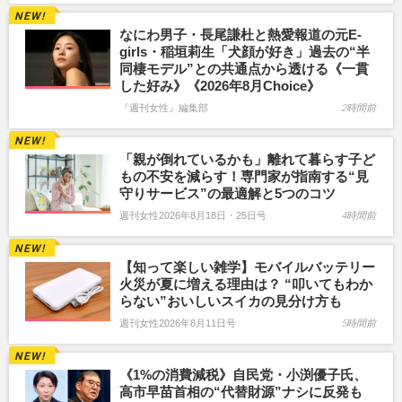
なにわ男子・長尾謙杜と熱愛報道の元E-
girls・稲垣莉生「犬顔が好き」過去の“半
同棲モデル”との共通点から透ける《一貫
した好み》《2026年8月Choice》
『週刊女性』編集部
2時間前
「親が倒れているかも」離れて暮らす子ど
もの不安を減らす！専門家が指南する“見
守りサービス”の最適解と5つのコツ
週刊女性2026年8月18日・25日号
4時間前
【知って楽しい雑学】モバイルバッテリー
火災が夏に増える理由は？ “叩いてもわか
らない”おいしいスイカの見分け方も
週刊女性2026年8月11日号
5時間前
《1%の消費減税》自民党・小渕優子氏、
高市早苗首相の“代替財源”ナシに反発も