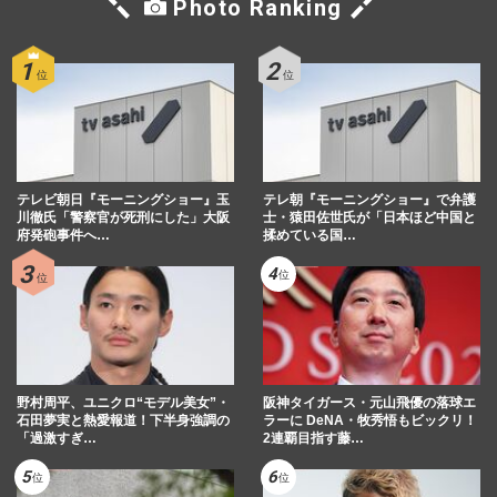
Photo Ranking
テレビ朝日『モーニングショー』玉
テレ朝『モーニングショー』で弁護
川徹氏「警察官が死刑にした」大阪
士・猿田佐世氏が「日本ほど中国と
府発砲事件へ…
揉めている国…
野村周平、ユニクロ“モデル美女”・
阪神タイガース・元山飛優の落球エ
石田夢実と熱愛報道！下半身強調の
ラーに DeNA・牧秀悟もビックリ！
「過激すぎ…
2連覇目指す藤…