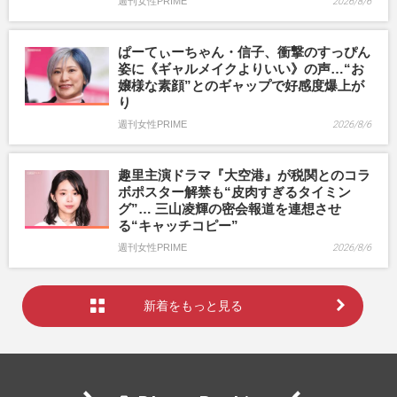
週刊女性PRIME
2026/8/6
ぱーてぃーちゃん・信子、衝撃のすっぴん
姿に《ギャルメイクよりいい》の声…“お
嬢様な素顔”とのギャップで好感度爆上が
り
週刊女性PRIME
2026/8/6
趣里主演ドラマ『大空港』が税関とのコラ
ボポスター解禁も“皮肉すぎるタイミン
グ”… 三山凌輝の密会報道を連想させ
る“キャッチコピー”
週刊女性PRIME
2026/8/6
新着をもっと見る