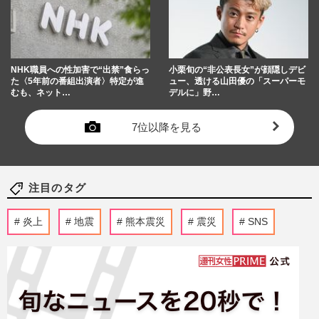
NHK職員への性加害で“出禁”食らっ
小栗旬の“非公表長女”が顔隠しデビ
た〈5年前の番組出演者〉特定が進
ュー、透ける山田優の「スーパーモ
むも、ネット…
デルに」野…
7位以降を見る
注目のタグ
炎上
地震
熊本震災
震災
SNS