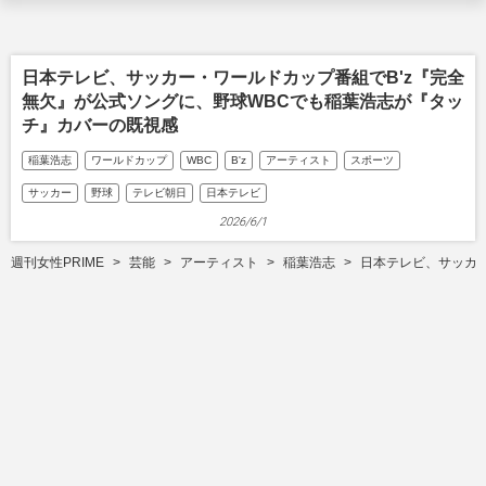
日本テレビ、サッカー・ワールドカップ番組でB'z『完全
無欠』が公式ソングに、野球WBCでも稲葉浩志が『タッ
チ』カバーの既視感
稲葉浩志
ワールドカップ
WBC
B'z
アーティスト
スポーツ
サッカー
野球
テレビ朝日
日本テレビ
2026/6/1
週刊女性PRIME
芸能
アーティスト
稲葉浩志
日本テレビ、サッカー