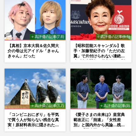
⭐ 高評価の記事(7.8)
⭐ 高評価の記事(8.5)
【真相】京本大我＆佐久間大
【昭和芸能スキャンダル】歌
介の母は元アイドル「きゃん
手・加藤登紀子の「ただの左
きゃん」だった
翼」で片付けられない凄絶半
生《東大闘争、獄中結婚、別
荘で内ゲバ事件》
⭐ 高評価の記事(8.7)
⭐ 高評価の記事(9)
「コンビニおにぎり」を平気
《愛子さまの未来は》皇室典
で買う人が知らない残念な真
範改正に「拙速」「女性差
実！原材料表示に隠された添
別」と国内外から異論…残さ
加物の正体
れた「再改正」の道