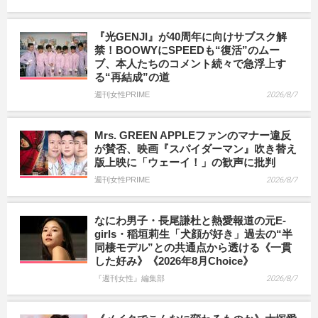
『光GENJI』が40周年に向けサブスク解
禁！BOOWYにSPEEDも“復活”のムー
ブ、本人たちのコメント続々で急浮上す
る“再結成”の道
週刊女性PRIME
2026/8/7
Mrs. GREEN APPLEファンのマナー違反
が賛否、映画『スパイダーマン』吹き替え
版上映に「ウェーイ！」の歓声に批判
週刊女性PRIME
2026/8/7
なにわ男子・長尾謙杜と熱愛報道の元E-
girls・稲垣莉生「犬顔が好き」過去の“半
同棲モデル”との共通点から透ける《一貫
した好み》《2026年8月Choice》
『週刊女性』編集部
2026/8/7