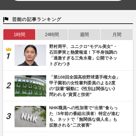
芸能の記事ランキング
1時間
24時間
週間
月間
野村周平、ユニクロ“モデル美女”・
石田夢実と熱愛報道！下半身強調の
「過激すぎる三角水着」公開でネッ
トざわつき
「第108回全国高校野球選手権大会」
甲子園初の女性審判委員のよる2度
の“誤審”騒動に《性別は関係ない》
問われる“資質と技術”
NHK職員への性加害で“出禁”食らっ
た〈5年前の番組出演者〉特定が進む
も、ネットで「無関係な個人名」も
拡散される“二次被害”