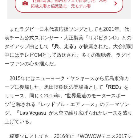
【独自写真】都内カフェで目撃した、木村
拓哉夫妻と稲葉浩志・元モデル妻
またラグビー日本代表応援ソングとしても2021年、代
表チーム公式スポンサー・大正製薬『リポビタンD』との
タイアップ曲として
『兵、走る』
が披露された。大会期間
中にはテレビCMとして放送され、多くの視聴者、ラグビ
ーファンの心を掴んだ。
2015年にはニューヨーク・ヤンキースから広島東洋カ
ープに復帰した、黒田博樹氏の登場曲として
『RED』
を
リリース。同じく2015年、“世界最速のモータースポー
ツ”と称される『レッドブル・エアレース』のテーマソン
グ、
『Las Vegas』
が大空で繰り広げられたレースを盛り
上げている。
稲葉ソロとしても、2016年に『WOWOWテニス2017シ