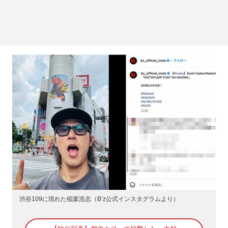
渋谷109に現れた稲葉浩志（B’z公式インスタグラムより）