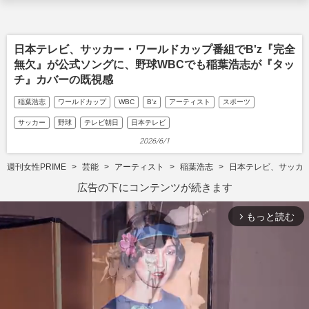
日本テレビ、サッカー・ワールドカップ番組でB'z『完全
無欠』が公式ソングに、野球WBCでも稲葉浩志が『タッ
チ』カバーの既視感
稲葉浩志
ワールドカップ
WBC
B'z
アーティスト
スポーツ
サッカー
野球
テレビ朝日
日本テレビ
2026/6/1
週刊女性PRIME
芸能
アーティスト
稲葉浩志
日本テレビ、サッカー
広告の下にコンテンツが続きます
もっと読む
arrow_forward_ios