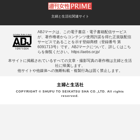
主婦と生活社関連サイト
ABJマークは、この電子書店・電子書籍配信サービス
が、著作権者からコンテンツ使用許諾を得た正規版配信
サービスであることを示す登録商標（登録番号 第
6091713号）です。ABJマークについて、詳しくはこち
らを御覧ください。
https://aebs.or.jp/
本サイトに掲載されているすべての⽂章・撮影写真の著作権は主婦と⽣活
社に帰属します。
他サイトや他媒体への無断転載・複製⾏為は固く禁⽌します。
COPYRIGHT © SHUFU TO SEIKATSU SHA CO.,LTD. All rights
reserved.