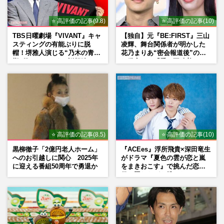
⭐ 高評価の記事(9.8)
⭐ 高評価の記事(10)
TBS日曜劇場『VIVANT』キャ
【独自】元『BE:FIRST』三山
スティングの有能ぶりに脱
凌輝、舞台関係者が明かした
帽！堺雅人演じる“乃木の青年
花乃まりあ“密会報道後”の呆
期”役は、そっくり説根強い
れ発言と、『愛の不時着』の
Mr.Children桜井和寿のバンド
劇場が答えた共演舞台の行方
マン長男・櫻井海音だった
⭐ 高評価の記事(8.5)
⭐ 高評価の記事(10)
黒柳徹子「2億円老人ホーム」
『ACEes』浮所飛貴×深田竜生
へのお引越しに関心 2025年
がドラマ『夏色の雲が恋と嵐
に迎える番組50周年で勇退か
をまきおこす』で挑んだ恋人
役、照れながら挑んだキュン
シーン秘話