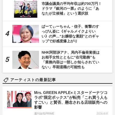
市議会議員の平均年収は約700万円！
ドラマ『銀河の一票』のように「あ
なたが立候補」という選択肢
ぱーてぃーちゃん・信子、衝撃のす
っぴん姿に《ギャルメイクよりい
い》の声…“お嬢様な素顔”とのギャ
ップで好感度爆上がり
NHK阿部渉アナ、局内不倫発覚後は
お相手女性とともに“在宅勤務”も
「業務内容は一部しか知らされてい
ない」早期退職の可能性も
アーティストの最新記事
Mrs. GREEN APPLE×ミスタードーナツコ
ラボ“限定ボックス”が転売「これ買う人も
すごい」と賛否、懸念される店頭販売への
影響
週刊女性PRIME
2026/8/8