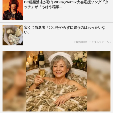
B'z稲葉浩志が歌うWBCのNetflix大会応援ソング『タ
ッチ』が「もはや稲葉...
宝くじ当選者「〇〇をやらずに買うのはもったいな
い」
PR(合同会社デジタルファーム )