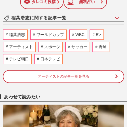
タレコミ投稿
無料占い
稲葉浩志に関する記事一覧
B'z稲葉浩志が歌うWBCのNetflix大会応援
稲葉浩志
ワールドカップ
WBC
B'z
ソング『タッチ』が「もはや稲葉オリジナ
ル」世界水泳『ultra soul…
アーティスト
スポーツ
サッカー
野球
週刊女性PRIME
2026/3/6
テレビ朝日
日本テレビ
NHK紅白歌合戦でB'z稲葉浩志が披露した
ウルトラパフォーマンス、60歳でも衰えな
い歌唱力を支える“筋トレ師…
アーティストの記事一覧を見る
週刊女性2025年1月21日・28日号
2025/1/6
あわせて読みたい
《NHK紅白歌合戦》旧ジャニとの雪解け
でSnow Man出場へ、視聴率低迷打開のカ
ギを握るB'zとNumber_i
週刊女性2024年10月15日号
2024/10/2