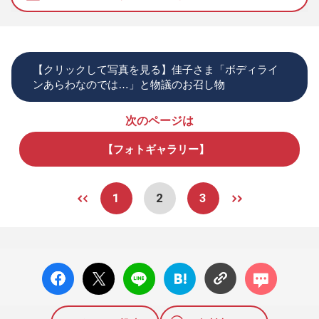
【クリックして写真を見る】佳子さま「ボディライ
ンあらわなのでは…」と物議のお召し物
次のページは
【フォトギャラリー】
1
2
3
facebo
X ポス
LINE
はてな
コメン
ok い
ト
ブック
ト
いね
マーク
に追加