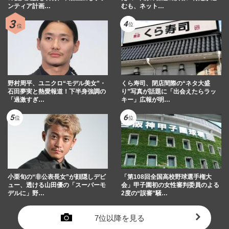
ンティア計画…
むも、ネット…
野村周平、ユニクロ“モデル美女”・
くら寿司、閉店間際の“ネタ大盛
石田夢実と熱愛報道！下半身強調の
り”写真が話題に「出会えたらラッ
「過激すぎ…
キー」広報が明…
小栗旬の“非公表長女”が顔隠しデビ
「第108回全国高校野球選手権大
ュー、透ける山田優の「スーパーモ
会」甲子園初の女性審判委員のよる
デルに」野…
2度の“誤審”騒…
7位以降を見る