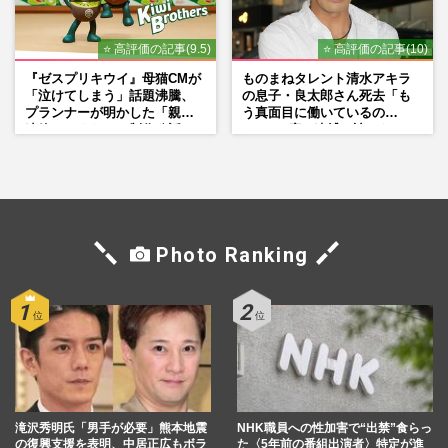
⭐ 高評価の記事(9.5)
⭐ 高評価の記事(10)
『ゼスプリキウイ』母猫CMが
ものまねタレント清水アキラ
「泣けてしまう」話題沸騰、
の息子・良太郎さん死去「も
プランナーが明かした「親に
う真面目に働いているの
連絡したくなる」制作秘話
で」、2度の逮捕も諦めなかっ
た芸能界“波乱に満ちた37年”
Photo Ranking
滝沢秀明氏「男手が必要」熊本地震
NHK職員への性加害で“出禁”食らっ
の復興支援を表明、中居正広もボラ
た〈5年前の番組出演者〉特定が進