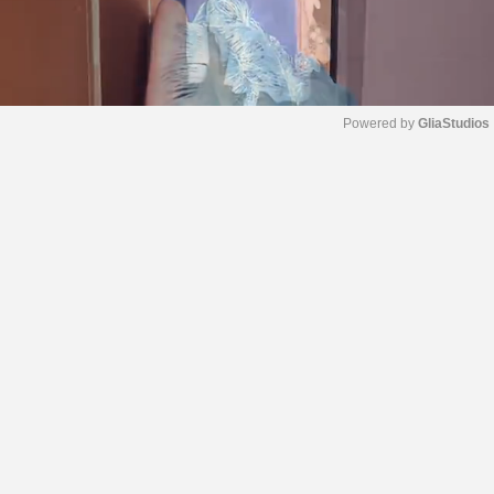
Powered by 
GliaStudios
M
u
t
e