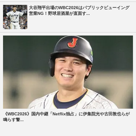
大谷翔平出場のWBC2026はパブリックビューイング
営業NG！野球居酒屋が直面す...
《WBC2026》国内中継「Netflix独占」に伊集院光や古田敦也らが
鳴らす警...