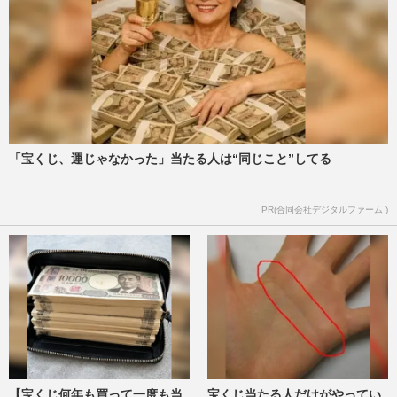
B’z稲葉浩志、渋谷109前での“隠密”自撮
りショットにSNS騒然「一般人でもいるよ
ね」周囲に全く気付かれな…
週刊女性PRIME
2024/6/3
稲葉浩志と松本孝弘の「B'z」がデビュー
35周年！同期はSMAP、ウルフルズ、エレ
「宝くじ、運じゃなかった」当たる人は“同じこと”してる
カシ、シャ乱Q、彼らが日本一…
東洋経済オンライン編集部
2023/7/21
PR(合同会社デジタルファーム )
【宝くじ何年も買って一度も当
宝くじ当たる人だけがやってい