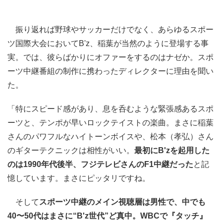
振り返れば野球やサッカーだけでなく、あらゆるスポー
ツ国際大会においてB'z、稲葉が当然のように登場する事
実。では、彼らばかりにオファーをするのはナゼか。スポ
ーツ中継番組の制作に携わったディレクターに理由を聞い
た。
「特にスピード感があり、息を呑むような緊張感あるスポ
ーツと、テンポが早いロックテイストの楽曲。まさに稲葉
さんのパワフルなハイトーンボイスや、松本（孝弘）さん
のギターテクニックは相性がいい。
最初にB'zを起用した
のは1990年代後半、フジテレビさんのF1中継だった
と記
憶しています。まさにピッタリですね。
そして
スポーツ中継のメイン視聴層は男性で、中でも
40〜50代はまさに“B'z世代”ど真中。WBCで『タッチ』