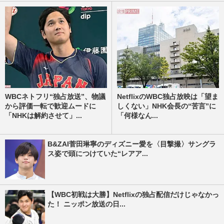
WBCネトフリ“独占放送”、物議
NetflixのWBC独占放映は「望ま
から評価一転で歓迎ムードに
しくない」NHK会長の“苦言”に
「NHKは解約させて」...
「何様なん...
B&ZAI菅田琳寧のディズニー愛を〈目撃撮〉サングラ
ス姿で頭につけていた“レアア...
【WBC初戦は大勝】Netflixの独占配信だけじゃなかっ
た！ ニッポン放送の日...