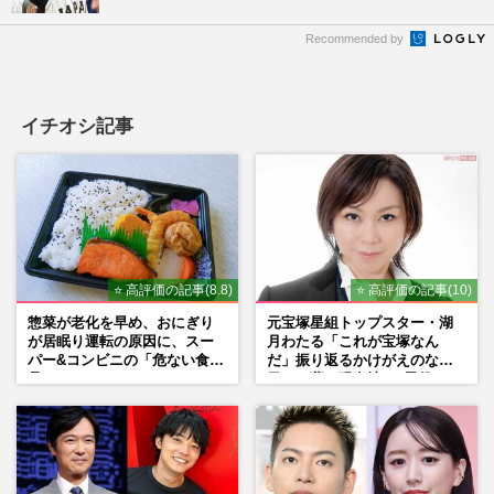
Recommended by
イチオシ記事
⭐ 高評価の記事(8.8)
⭐ 高評価の記事(10)
惣菜が老化を早め、おにぎり
元宝塚星組トップスター・湖
が居眠り運転の原因に、スー
月わたる「これが宝塚なん
パー&コンビニの「危ない食
だ」振り返るかけがえのない
品」
日々、夢の現在地と“男役”へ
の思い