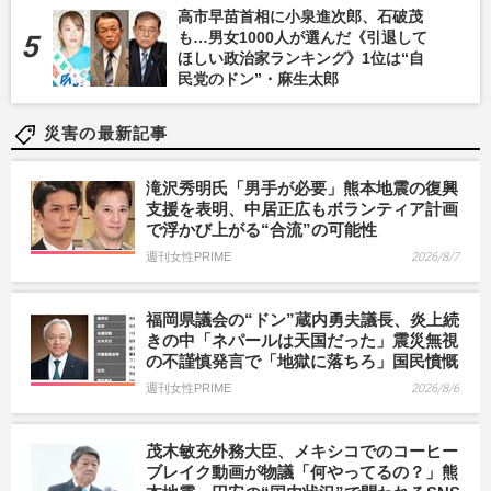
高市早苗首相に小泉進次郎、石破茂
も…男女1000人が選んだ《引退して
ほしい政治家ランキング》1位は“自
民党のドン”・麻生太郎
災害の最新記事
滝沢秀明氏「男手が必要」熊本地震の復興
支援を表明、中居正広もボランティア計画
で浮かび上がる“合流”の可能性
週刊女性PRIME
2026/8/7
福岡県議会の“ドン”蔵内勇夫議長、炎上続
きの中「ネパールは天国だった」震災無視
の不謹慎発言で「地獄に落ちろ」国民憤慨
週刊女性PRIME
2026/8/6
茂木敏充外務大臣、メキシコでのコーヒー
ブレイク動画が物議「何やってるの？」熊