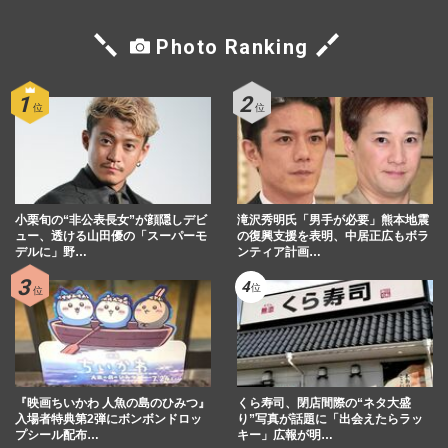
Photo Ranking
小栗旬の“非公表長女”が顔隠しデビ
滝沢秀明氏「男手が必要」熊本地震
ュー、透ける山田優の「スーパーモ
の復興支援を表明、中居正広もボラ
デルに」野…
ンティア計画…
『映画ちいかわ 人魚の島のひみつ』
くら寿司、閉店間際の“ネタ大盛
入場者特典第2弾にボンボンドロッ
り”写真が話題に「出会えたらラッ
プシール配布…
キー」広報が明…