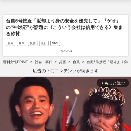
台風6号接近「返却より身の安全を優先して」『ゲオ』
の“神対応”が話題に《こういう会社は信用できる》集ま
る称賛
台風
豪雨
災害
流行
SNS
2026/6/4
週刊女性PRIME
社会・事件
災害
台風
台風6号接近「返却より身の
広告の下にコンテンツが続きます
もっと読む
arrow_forward_ios