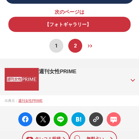
次のページは
【フォトギャラリー】
1
2
週刊女性PRIME
『週刊女性PRIME（シュージョプライム）』は、2015年（平
出典元：
週刊女性PRIME
成27年）1月に開設された主婦と生活社が運営する日本のニュ
ースサイトです。『週刊女性PRIME』編集者が担当する連載
facebo
X ポス
LINE
はてな
コメン
陣の執筆記事を配信するほか、女性週刊誌『週刊女性』の誌
ok い
ト
ブック
ト
面に掲載された記事から、インターネット利用者層にとって
いね
マーク
特に関心の高い題材の記事を、WEB向けにリライトして配信
に追加
しています！
タレコミ投稿
無料占い