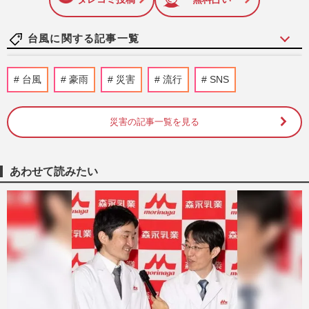
台風に関する記事一覧
《マクドナルド》スパチキ悲報を吹き飛ば
台風
豪雨
災害
流行
SNS
す「マックポーク復活」＆「ピザポテトコ
ラボ」に歓喜も“10円の壁…
週刊女性PRIME
2026/2/18
災害の記事一覧を見る
寒波襲来で気象庁と国交省が緊急会見「2
省庁合同はヤバい」が大バズリ、合同会見
あわせて読みたい
の意味と意外な過去
週刊女性PRIME
2026/1/22
《火災保険見直しチェックリスト》最大
30％の保険料値上げ！このままでは近年の
豪雨増加で家計が火の車、今…
週刊女性2023年11月7日号
2023/10/28