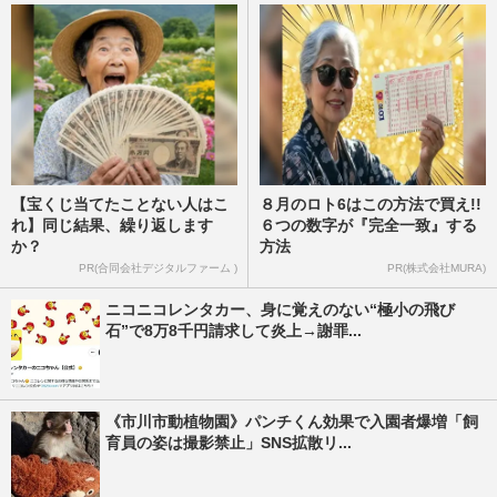
【宝くじ当てたことない人はこ
８月のロト6はこの方法で買え!!
れ】同じ結果、繰り返します
６つの数字が『完全一致』する
か？
方法
PR(合同会社デジタルファーム )
PR(株式会社MURA)
ニコニコレンタカー、身に覚えのない“極小の飛び
石”で8万8千円請求して炎上→謝罪...
《市川市動植物園》パンチくん効果で入園者爆増「飼
育員の姿は撮影禁止」SNS拡散リ...