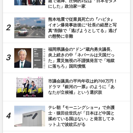
題で退陣、圧倒的1位は「日本をダメ
にした」政治家一家
熊本地震で従業員死亡の『ハビタ』
イオン爆発事故後に“社長の経歴と写
真”削除で「逃げようとしてる」逃げ
の態勢に非難
福岡県議会の“ドン”蔵内勇夫議長、
炎上続きの中「ネパールは天国だっ
た」震災無視の不謹慎発言で「地獄
に落ちろ」国民憤慨
市議会議員の平均年収は約700万円！
ドラマ『銀河の一票』のように「あ
なたが立候補」という選択肢
テレ朝『モーニングショー』で弁護
士・猿田佐世氏が「日本ほど中国と
揉めている国はない」と発言してネ
ット上で波紋広がる