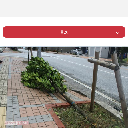
目次
Page 1
ー 台風直撃『ゲオ』公式Xの神対応