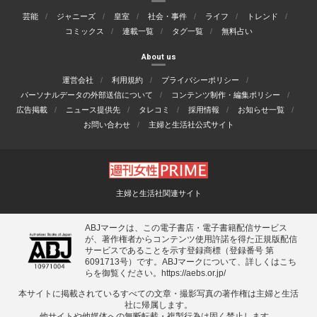
芸能
ジャニーズ
皇室
社会・事件
ライフ
トレンド
コミックス
連載一覧
タグ一覧
無料占い
About us
運営会社
利用規約
プライバシーポリシー
パーソナルデータの外部送信について
コンテンツ制作・編集ポリシー
広告掲載
ニュース提供先
タレコミ
採用情報
お知らせ一覧
お問い合わせ
主婦と生活社公式サイト
主婦と生活社関連サイト
ABJマークは、この電子書店・電子書籍配信サービス
が、著作権者からコンテンツ使用許諾を得た正規版配信
サービスであることを示す登録商標（登録番号 第
6091713号）です。ABJマークについて、詳しくはこち
らを御覧ください。
https://aebs.or.jp/
本サイトに掲載されているすべての⽂章・撮影写真の著作権は主婦と⽣活
社に帰属します。
他サイトや他媒体への無断転載・複製⾏為は固く禁⽌します。