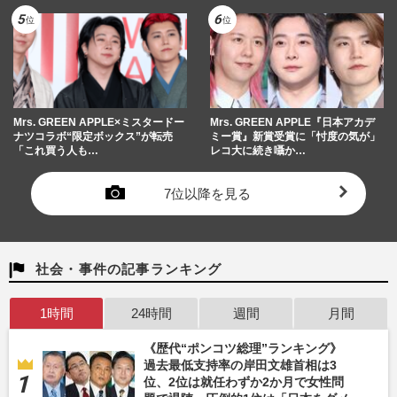
Mrs. GREEN APPLE×ミスタードー
Mrs. GREEN APPLE『日本アカデ
ナツコラボ“限定ボックス”が転売
ミー賞』新賞受賞に「忖度の気が」
「これ買う人も…
レコ大に続き囁か…
7位以降を見る
社会・事件の記事ランキング
1時間
24時間
週間
月間
《歴代“ポンコツ総理”ランキング》
過去最低支持率の岸田文雄首相は3
位、2位は就任わずか2か月で女性問