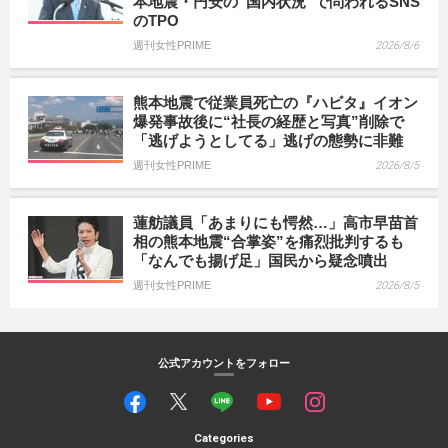
本地震・円安の“国内状況”で問われるSNS
のTPO
週刊女性PRIME
2026/8/6
熊本地震で従業員死亡の『ハビタ』イオン
爆発事故後に“社長の経歴と写真”削除で
「逃げようとしてる」逃げの態勢に非難
週刊女性PRIME
2026/8/5
蓮舫議員「あまりにも愕然…」高市早苗首
相の熊本地震“合掌姿”を痛烈批判するも
「なんでも揚げ足」国民から疑念噴出
週刊女性PRIME
2026/8/5
公式アカウントをフォロー
Categories