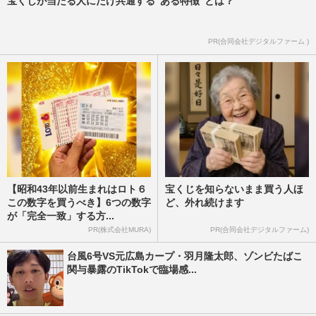
宝くじが当たる人にだけ共通する“ある特徴”とは？
PR(合同会社デジタルファーム )
【昭和43年以前生まれはロト６
宝くじを知らないまま買う人ほ
この数字を買うべき】6つの数字
ど、外れ続けます
が「完全一致」する方...
PR(株式会社MURA)
PR(合同会社デジタルファーム)
台風6号VS元広島カープ・羽月隆太郎、ゾンビたばこ
関与暴露のTikTokで臨場感...