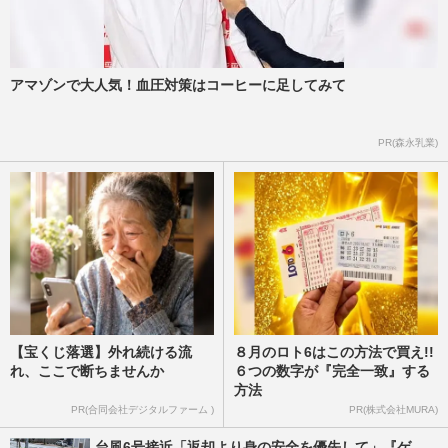
徳島市長の“中止要請”ふり切り台風の中
『阿波おどり』が強行開催、避難指示・暴
風警報もスルーに「人命よ…
週刊女性PRIME
2023/8/16
アマゾンで大人気！血圧対策はコーヒーに足してみて
【台風6号】沖縄旅行中の記者が“終わらぬ
PR(森永乳業)
ホテル籠城”を現地レポート 「ホテルの食
材をかき集めたカレー…
週刊女性PRIME
2023/8/4
【宝くじ落選】外れ続ける流
８月のロト6はこの方法で買え!!
れ、ここで断ちませんか
６つの数字が『完全一致』する
方法
PR(合同会社デジタルファーム )
PR(株式会社MURA)
台風6号接近「返却より身の安全を優先して」『ゲ