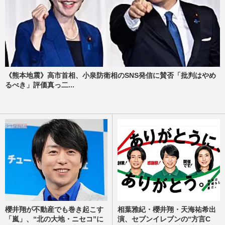
《熊本地震》高市首相、小泉防衛相のSNS発信に賛否「批判はやめ
るべき」評価真っ二...
櫻井翔が不動産でも巻き起こす
相葉雅紀・櫻井翔・天海祐希出
「嵐」、“北の大地・ニセコ”に
演、セブンイレブンの“方言C