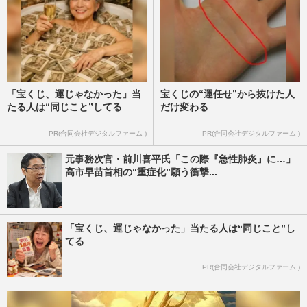
「宝くじ、運じゃなかった」当
宝くじの“運任せ”から抜けた人
たる人は“同じこと”してる
だけ変わる
PR(合同会社デジタルファーム )
PR(合同会社デジタルファーム )
元事務次官・前川喜平氏「この際『急性肺炎』に…」
高市早苗首相の“重症化”願う衝撃...
「宝くじ、運じゃなかった」当たる人は“同じこと”し
てる
PR(合同会社デジタルファーム )