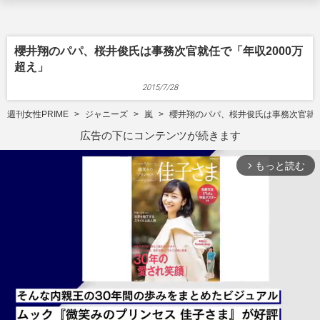
櫻井翔のパパ、桜井俊氏は事務次官就任で「年収2000万
超え」
2015/7/28
週刊女性PRIME
ジャニーズ
嵐
櫻井翔のパパ、桜井俊氏は事務次官就任
広告の下にコンテンツが続きます
もっと読む
arrow_forward_ios