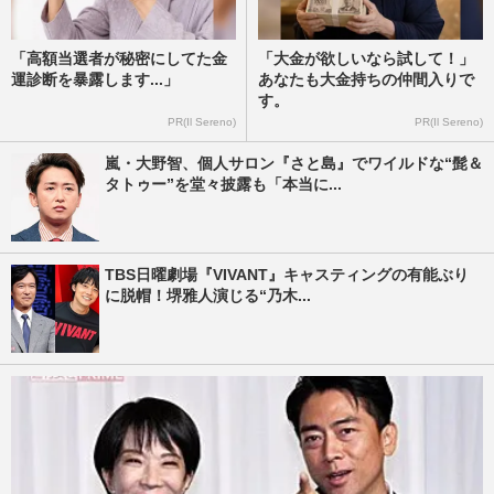
「高額当選者が秘密にしてた金
「大金が欲しいなら試して！」
運診断を暴露します...」
あなたも大金持ちの仲間入りで
す。
PR(Il Sereno)
PR(Il Sereno)
嵐・大野智、個人サロン『さと島』でワイルドな“髭＆
タトゥー”を堂々披露も「本当に...
TBS日曜劇場『VIVANT』キャスティングの有能ぶり
に脱帽！堺雅人演じる“乃木...