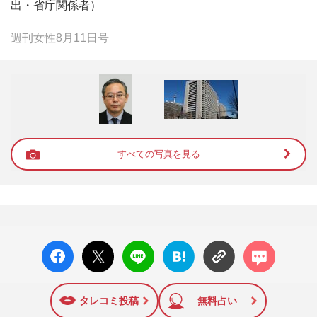
出・省庁関係者）
週刊女性8月11日号
すべての写真を見る
facebo
X ポス
LINE
はてな
コメン
ok い
ト
ブック
ト
いね
マーク
に追加
タレコミ投稿
無料占い