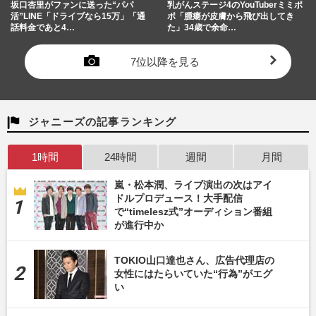
坂口杏里がファンに送った“パパ
乳がんステージ4のYouTuberミミポ
活”LINE「ドライブなら15万」「通
ポ「腫瘍が皮膚から飛び出してき
話料金であと4…
た」34歳で余命…
7位以降を見る
ジャニーズの記事ランキング
1時間
24時間
週間
月間
嵐・松本潤、ライブ演出の次はアイ
ドルプロデュース！大手配信
で“timelesz式”オーディション番組
が進行中か
TOKIO山口達也さん、広告代理店の
女性にはたらいていた“行為”がエグ
い