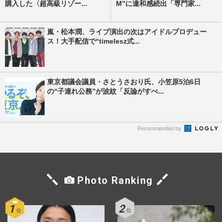
購入した〈超高級リゾー...
M”に違和感続出「専門家...
嵐・松本潤、ライブ演出の次はアイドルプロデュー
ス！大手配信で“timelesz式...
東京都議会議員・さとうさおり氏、小笠原5泊6日
の“子連れ公務”が波紋「反論がすべ...
Recommended by
Photo Ranking