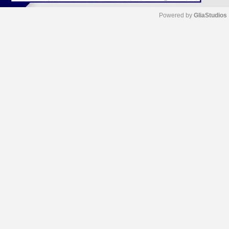
Powered by 
GliaStudios
M
u
t
e