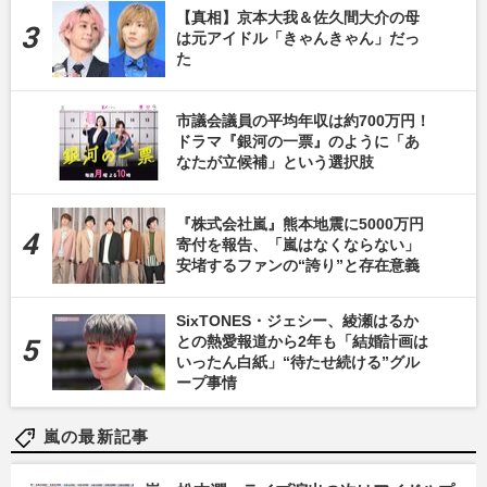
【真相】京本大我＆佐久間大介の母
は元アイドル「きゃんきゃん」だっ
た
市議会議員の平均年収は約700万円！
ドラマ『銀河の一票』のように「あ
なたが立候補」という選択肢
『株式会社嵐』熊本地震に5000万円
寄付を報告、「嵐はなくならない」
安堵するファンの“誇り”と存在意義
SixTONES・ジェシー、綾瀬はるか
との熱愛報道から2年も「結婚計画は
いったん白紙」“待たせ続ける”グル
ープ事情
嵐の最新記事