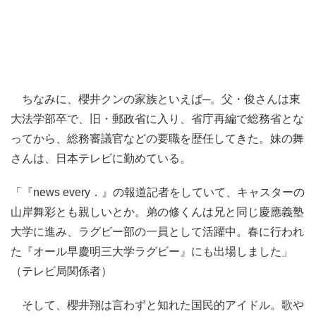
ちなみに、櫻井クンの家族といえば─。父・俊さんは東
大法学部卒で、旧・郵政省に入り、省庁再編で総務省とな
ってから、総務審議官などの要職を歴任してきた。妹の舞
さんは、日本テレビに勤めている。
「『news every．』の報道記者をしていて、キャスターの
山岸舞彩とも親しいとか。弟の修くんは兄と同じ慶應義塾
大学に進み、ラグビー部の一員として活躍中。春に行われ
た『オール早慶明三大学ラグビー』にも出場しました」
（テレビ局関係者）
そして、櫻井翔は言わずと知れた国民的アイドル。歌や