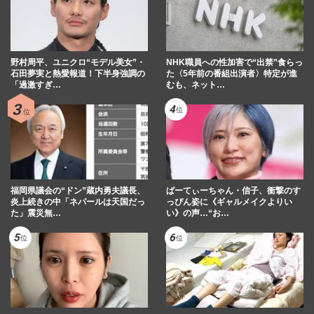
野村周平、ユニクロ“モデル美女”・
NHK職員への性加害で“出禁”食らっ
石田夢実と熱愛報道！下半身強調の
た〈5年前の番組出演者〉特定が進
「過激すぎ…
むも、ネット…
福岡県議会の“ドン”蔵内勇夫議長、
ぱーてぃーちゃん・信子、衝撃のす
炎上続きの中「ネパールは天国だっ
っぴん姿に《ギャルメイクよりい
た」震災無…
い》の声…“お…