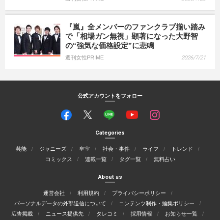
『嵐』全メンバーのファンクラブ揃い踏み
で「相場ガン無視」顕著になった大野智
の“強気な価格設定”に悲鳴
週刊女性PRIME
2026/7/21
公式アカウントをフォロー
Categories
芸能
ジャニーズ
皇室
社会・事件
ライフ
トレンド
コミックス
連載一覧
タグ一覧
無料占い
About us
運営会社
利用規約
プライバシーポリシー
パーソナルデータの外部送信について
コンテンツ制作・編集ポリシー
広告掲載
ニュース提供先
タレコミ
採用情報
お知らせ一覧