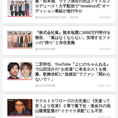
嵐・松本潤、ライブ演出の次はアイドルプ
ロデュース！大手配信で“timelesz式”オー
ディション番組が進行中か
週刊女性2026年8月18日・25日号
2026/8/5
『株式会社嵐』熊本地震に5000万円寄付を
報告、「嵐はなくならない」安堵するファ
ンの“誇り”と存在意義
週刊女性PRIME
2026/8/4
二宮和也、YouTube『よにのちゃんねる』
で山田涼介の“お友達”に有名ホストを推
薦、歌舞伎町に“急接近”でファン「関わら
ないで！」
週刊女性PRIME
2026/7/29
ヤクルトスワローズの大失速に《失速って
言うより収束》２軍で最下位・借金31の池
山隆寛監督の“イケイケ采配”にも不安
週刊女性PRIME
2026/7/23