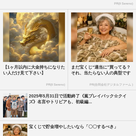
PR(Il Sereno)
【1ヶ月以内に大金持ちになりた
まだ宝くじ“適当に”買ってる？
い人だけ見て下さい】
それ、当たらない人の典型です
PR(Il Sereno)
PR(合同会社デジタルファーム )
2025年5月31日で活動終了《嵐プレイバック☆クイ
ズ》名言やトリビアも、初級編...
宝くじで貯金増やしたいなら「〇〇するべき」