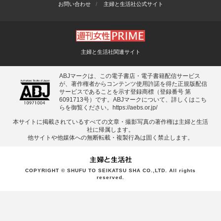
お問い合わせ
主婦と生活社公式サイト
主婦と生活社関連サイト
ABJマークは、この電子書店・電子書籍配信サービス
が、著作権者からコンテンツ使用許諾を得た正規版配信
サービスであることを示す登録商標（登録番号 第
6091713号）です。ABJマークについて、詳しくはこち
らを御覧ください。
https://aebs.or.jp/
本サイトに掲載されているすべての⽂章・撮影写真の著作権は主婦と⽣活
社に帰属します。
他サイトや他媒体への無断転載・複製⾏為は固く禁⽌します。
COPYRIGHT © SHUFU TO SEIKATSU SHA CO.,LTD. All rights
reserved.