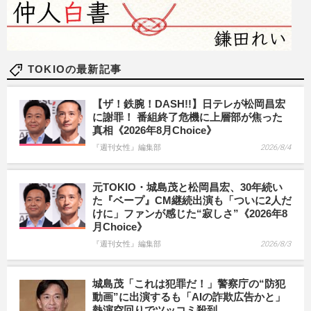
TOKIOの最新記事
【ザ！鉄腕！DASH!!】日テレが松岡昌宏
に謝罪！ 番組終了危機に上層部が焦った
真相《2026年8月Choice》
『週刊女性』編集部
2026/8/4
元TOKIO・城島茂と松岡昌宏、30年続い
た『ベープ』CM継続出演も「ついに2人だ
けに」ファンが感じた“寂しさ”《2026年8
月Choice》
『週刊女性』編集部
2026/8/3
城島茂「これは犯罪だ！」警察庁の“防犯
動画”に出演するも「AIの詐欺広告かと」
熱演空回りでツッコミ殺到