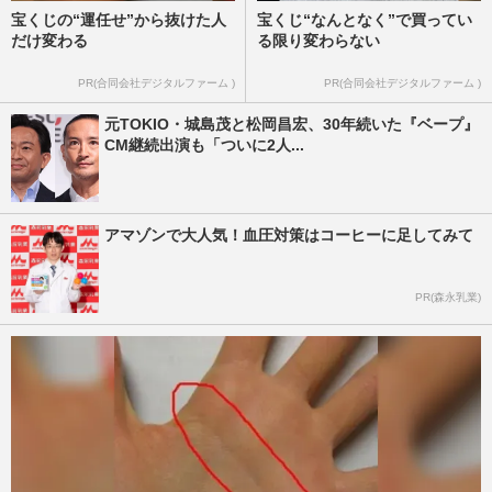
宝くじの“運任せ”から抜けた人
宝くじ“なんとなく”で買ってい
だけ変わる
る限り変わらない
PR(合同会社デジタルファーム )
PR(合同会社デジタルファーム )
元TOKIO・城島茂と松岡昌宏、30年続いた『ベープ』
CM継続出演も「ついに2人...
アマゾンで大人気！血圧対策はコーヒーに足してみて
PR(森永乳業)