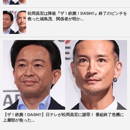
松岡昌宏は降板『ザ！鉄腕！DASH!!』終了のピンチを
救った城島茂、関係者が明か...
【ザ！鉄腕！DASH!!】日テレが松岡昌宏に謝罪！ 番組終了危機に
上層部が焦った...