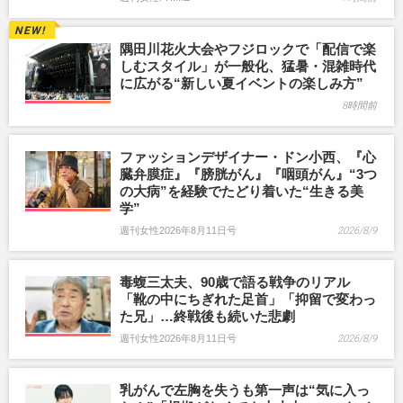
隅田川花火大会やフジロックで「配信で楽
しむスタイル」が一般化、猛暑・混雑時代
に広がる“新しい夏イベントの楽しみ方”
8時間前
ファッションデザイナー・ドン小西、『心
臓弁膜症』『膀胱がん』『咽頭がん』“3つ
の大病”を経験でたどり着いた“生きる美
学”
週刊女性2026年8月11日号
2026/8/9
毒蝮三太夫、90歳で語る戦争のリアル
「靴の中にちぎれた足首」「抑留で変わっ
た兄」…終戦後も続いた悲劇
週刊女性2026年8月11日号
2026/8/9
乳がんで左胸を失うも第一声は“気に入っ