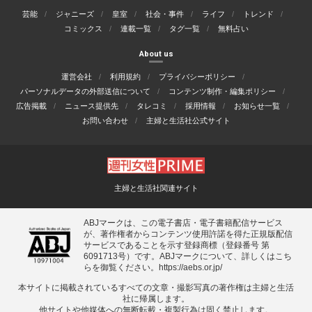
芸能
ジャニーズ
皇室
社会・事件
ライフ
トレンド
コミックス
連載一覧
タグ一覧
無料占い
About us
運営会社
利用規約
プライバシーポリシー
パーソナルデータの外部送信について
コンテンツ制作・編集ポリシー
広告掲載
ニュース提供先
タレコミ
採用情報
お知らせ一覧
お問い合わせ
主婦と生活社公式サイト
主婦と生活社関連サイト
ABJマークは、この電子書店・電子書籍配信サービス
が、著作権者からコンテンツ使用許諾を得た正規版配信
サービスであることを示す登録商標（登録番号 第
6091713号）です。ABJマークについて、詳しくはこち
らを御覧ください。
https://aebs.or.jp/
本サイトに掲載されているすべての⽂章・撮影写真の著作権は主婦と⽣活
社に帰属します。
他サイトや他媒体への無断転載・複製⾏為は固く禁⽌します。