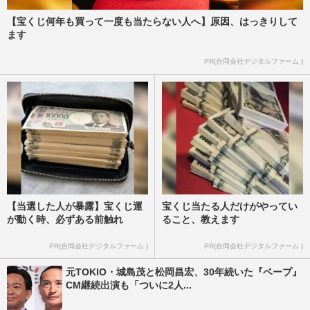
【宝くじ何年も買って一度も当たらない人へ】原因、はっきりして
ます
PR(合同会社デジタルファーム )
【当選した人が暴露】宝くじ運
宝くじ当たる人だけがやってい
が動く時、必ずある前触れ
ること、教えます
PR(合同会社デジタルファーム )
PR(合同会社デジタルファーム )
元TOKIO・城島茂と松岡昌宏、30年続いた『ベープ』
CM継続出演も「ついに2人...