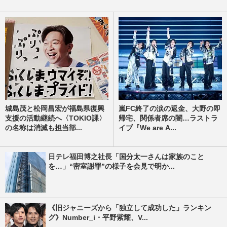
城島茂と松岡昌宏が福島県復興
嵐FC終了の涙の返金、大野の即
支援の活動継続へ〈TOKIO課〉
帰宅、関係者席の闇…ラストラ
の名称は消滅も担当部...
イブ『We are A...
日テレ福田博之社長「国分太一さんは家族のこと
を…」“密室謝罪”の様子を会見で明か...
《旧ジャニーズから「独立して成功した」ランキン
グ》Number_i・平野紫耀、V...