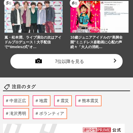
嵐・松本潤、ライブ演出の次はアイ
10歳ジュニアアイドルの“美脚全
ドルプロデュース！大手配信
開”ミニドレス姿動画に心配の声
で“timelesz式”オ…
続々「大人の消耗…
7位以降を見る
注目のタグ
中居正広
地震
震災
熊本震災
滝沢秀明
ボランティア