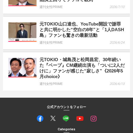
週刊女性PRIME
2026/7/10
元TOKIO山口達也、YouTube開設で謝罪
と共に明かした“空白の8年”と「1人DASH
島」ファンも驚きの最新活動
週刊女性PRIME
2026/6/24
元TOKIO・城島茂と松岡昌宏、30年続い
た『ベープ』CM継続出演も「ついに2人だ
けに」ファンが感じた“寂しさ”《2026年5
月choice》
週刊女性PRIME
2026/6/13
公式アカウントをフォロー
Categories