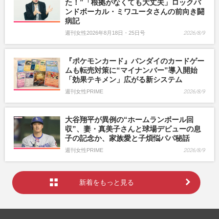
た！”「根拠がなくても大丈夫」ロックバ
ンドボーカル・ミワユータさんの前向き闘
病記
週刊女性2026年8月18日・25日号
2026/8/9
『ポケモンカード』バンダイのカードゲー
ムも転売対策に“マイナンバー”導入開始
「効果テキメン」広がる新システム
週刊女性PRIME
2026/8/9
大谷翔平が異例の“ホームランボール回
収”、妻・真美子さんと球場デビューの息
子の記念か、家族愛と子煩悩パパ秘話
週刊女性PRIME
2026/8/9
新着をもっと見る