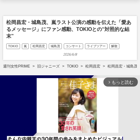
松岡昌宏・城島茂、嵐ラスト公演の感動を伝えた「愛あ
るメッセージ」にファン感動、TOKIOとの“対照的な結
末”
TOKIO
嵐
松岡昌宏
城島茂
コンサート
ライブツアー
解散
2026/6/8
週刊女性PRIME
旧ジャニーズ
TOKIO
松岡昌宏
松岡昌宏・城島茂、
もっと読む
arrow_forward_ios