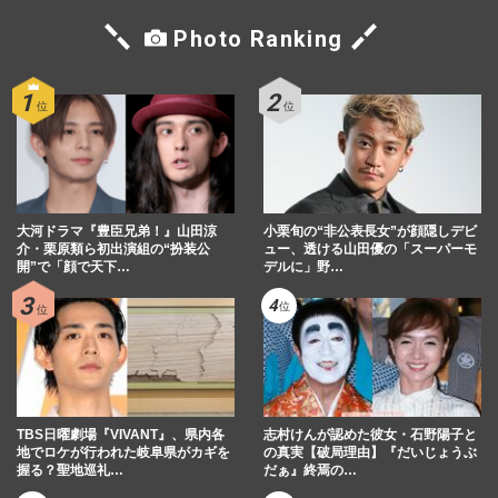
Photo Ranking
大河ドラマ『豊臣兄弟！』山田涼
小栗旬の“非公表長女”が顔隠しデビ
介・栗原類ら初出演組の“扮装公
ュー、透ける山田優の「スーパーモ
開”で「顔で天下…
デルに」野…
TBS日曜劇場『VIVANT』、県内各
志村けんが認めた彼女・石野陽子と
地でロケが行われた岐阜県がカギを
の真実【破局理由】『だいじょうぶ
握る？聖地巡礼…
だぁ』終焉の…