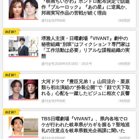
『映画ちいかわ』ボンドロ配布決定で話題
作『ブルーロック』『あの星』に逆風か、
邦画実写作品の苦戦が続く理由
週刊女性PRIME
5時間前
堺雅人主演・日曜劇場『VIVANT』劇中の
秘密組織“別班”はフィクション？専門家は
「工作活動は必要」リアルな諜報組織の実
態
週刊女性2026年8月18日・25日号
6時間前
大河ドラマ『豊臣兄弟！』山田涼介・栗原
類ら初出演組の“扮装公開”で「顔で天下取
れる」心配を一蹴したビジュに相次ぐ反響
週刊女性PRIME
7時間前
TBS日曜劇場『VIVANT』、県内各地でロ
ケが行われた岐阜県がカギを握る？聖地巡
礼の注意点を岐阜県観光企画課に聞いた
週刊女性PRIME
7時間前