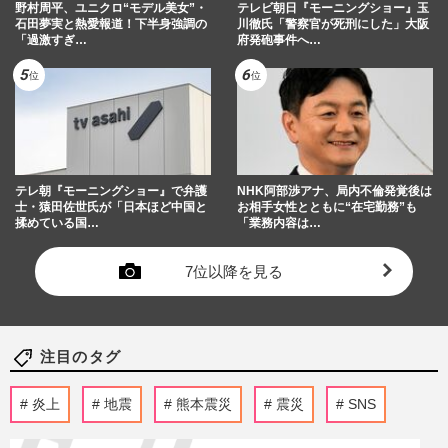
野村周平、ユニクロ“モデル美女”・
テレビ朝日『モーニングショー』玉
石田夢実と熱愛報道！下半身強調の
川徹氏「警察官が死刑にした」大阪
「過激すぎ…
府発砲事件へ…
テレ朝『モーニングショー』で弁護
NHK阿部渉アナ、局内不倫発覚後は
士・猿田佐世氏が「日本ほど中国と
お相手女性とともに“在宅勤務”も
揉めている国…
「業務内容は…
7位以降を見る
注目のタグ
炎上
地震
熊本震災
震災
SNS