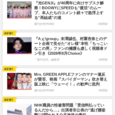
『光GENJI』が40周年に向けサブスク解
禁！BOOWYにSPEEDも“復活”のムー
ブ、本人たちのコメント続々で急浮上す
る“再結成”の道
週刊女性PRIME
0時間前
『Aぇ!group』末澤誠也、村重杏奈とのデ
ート企画で見せた“オレ様”本性「ちっこい
なこの男」ファンの擁護も虚しく視聴者ド
ン引き《2026年8月Choice》
『週刊女性』編集部
1時間前
Mrs. GREEN APPLEファンのマナー違反
が賛否、映画『スパイダーマン』吹き替え
版上映に「ウェーイ！」の歓声に批判
週刊女性PRIME
1時間前
NHK職員の性被害問題「受信料払ってい
るんだから…」出演者非公表の“逃げ腰姿
勢”で問われる公共放送の責任