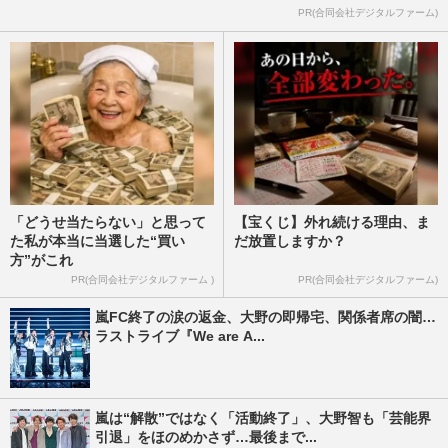
PR(合同会社デジタルファーム)
「どうせ当たらない」と思って
【宝くじ】外れ続ける理由、ま
た私が本当に当選した“買い
だ放置しますか？
方”がこれ
PR(合同会社デジタルファーム )
PR(合同会社デジタルファーム)
嵐FC終了の涙の返金、大野の即帰宅、関係者席の闇…
ラストライブ『We are A...
嵐は“解散”ではなく「活動終了」、大野智も「芸能界
引退」をほのめかさず…最後まで...