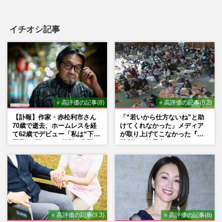
イチオシ記事
⭐ 高評価の記事(8)
⭐ 高評価の記事(8.2)
【訃報】作家・赤松利市さん
「“若いから仕方ないね”と助
70歳で逝去、ホームレスを経
けてくれなかった」メディア
て62歳でデビュー「私は“下級
が取り上げてこなかった『避
国民”。死ぬまで差別と貧困を
難所での性暴力』
書き続けます」壮絶人生
⭐ 高評価の記事(9.3)
⭐ 高評価の記事(8)