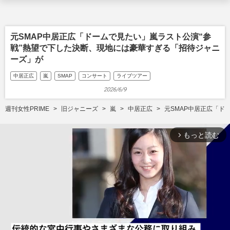
元SMAP中居正広「ドームで見たい」嵐ラスト公演“参
戦”熱望で下した決断、現地には豪華すぎる「招待ジャニ
ーズ」が
中居正広
嵐
SMAP
コンサート
ライブツアー
2026/6/9
週刊女性PRIME
旧ジャニーズ
嵐
中居正広
元SMAP中居正広「ド
もっと読む
arrow_forward_ios