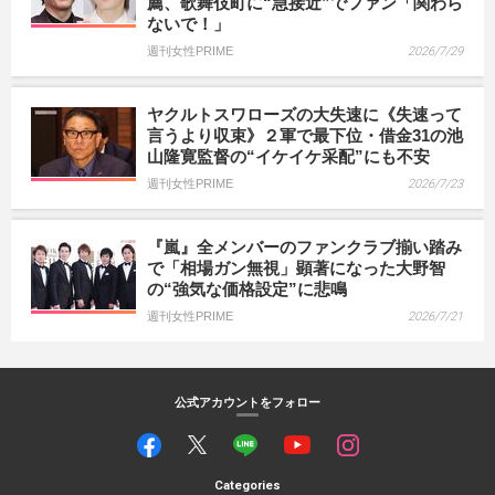
薦、歌舞伎町に“急接近”でファン「関わら
ないで！」
週刊女性PRIME
2026/7/29
ヤクルトスワローズの大失速に《失速って
言うより収束》２軍で最下位・借金31の池
山隆寛監督の“イケイケ采配”にも不安
週刊女性PRIME
2026/7/23
『嵐』全メンバーのファンクラブ揃い踏み
で「相場ガン無視」顕著になった大野智
の“強気な価格設定”に悲鳴
週刊女性PRIME
2026/7/21
公式アカウントをフォロー
Categories