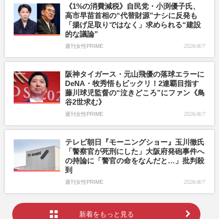
《1%の消費減税》自民党・小渕優子氏、
高市早苗首相の“代替財源”ナシに反発も
「揚げ足取りではなく」求められる“建設
的な議論”
週刊女性PRIME
2026/8/7
阪神タイガース・元山飛優の落球エラーに
DeNA・牧秀悟もビックリ！2連覇目指す
藤川球児監督の“泣きどころ”にファン《鳥
谷2世求む》
週刊女性PRIME
2026/8/7
テレビ朝日『モーニングショー』玉川徹氏
「警察官が死刑にした」大阪府発砲事件へ
の持論に「警官の命をなんだと…」批判殺
到
週刊女性PRIME
2026/8/7
新着をもっと見る