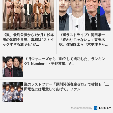
《嵐、最終公演から1か月》松本
《嵐ラストライブ》岡田准一
潤の体調不良説、真相は“ストイ
「終わりじゃないよ」妻夫木
ックすぎる激ヤセ”だ...
聡、佐藤隆太ら『木更津キャ
ッ...
《旧ジャニーズから「独立して成功した」ランキン
グ》Number_i・平野紫耀、V...
嵐のラストツアー「原則関係者席ゼロ」で称賛も「上
田竜也には用意してあげて」ファン...
Recommended by