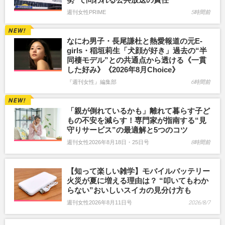
週刊女性PRIME
5時間前
なにわ男子・長尾謙杜と熱愛報道の元E-
girls・稲垣莉生「犬顔が好き」過去の“半
同棲モデル”との共通点から透ける《一貫
した好み》《2026年8月Choice》
『週刊女性』編集部
6時間前
「親が倒れているかも」離れて暮らす子ど
もの不安を減らす！専門家が指南する“見
守りサービス”の最適解と5つのコツ
週刊女性2026年8月18日・25日号
8時間前
【知って楽しい雑学】モバイルバッテリー
火災が夏に増える理由は？ “叩いてもわか
らない”おいしいスイカの見分け方も
週刊女性2026年8月11日号
2026/8/7