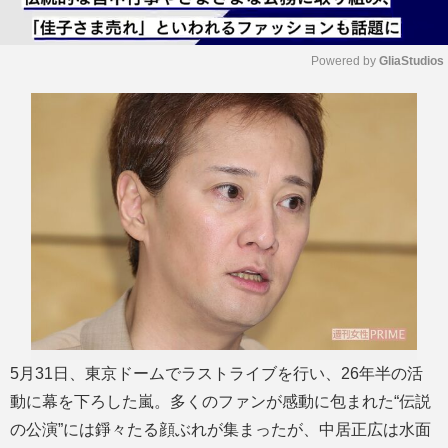
Powered by 
GliaStudios
M
u
t
e
5月31日、東京ドームでラストライブを行い、26年半の活
動に幕を下ろした嵐。多くのファンが感動に包まれた“伝説
の公演”には錚々たる顔ぶれが集まったが、中居正広は水面