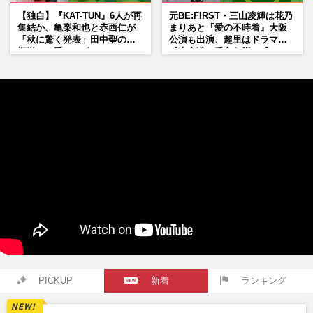
【独自】『KAT-TUN』6人が再
元BE:FIRST・三山凌輝は花乃
集結か、亀梨和也と赤西仁が
まりあと『愛の不時着』大阪
「秋に驚く発表」田中聖の刑
公演も出演、趣里はドラマ
期満了と重なる“匂わせ”では
『大空港』番宣行脚に「メン
ない理由
タル強すぎ」の実情
PICKUP
新着
ランキング