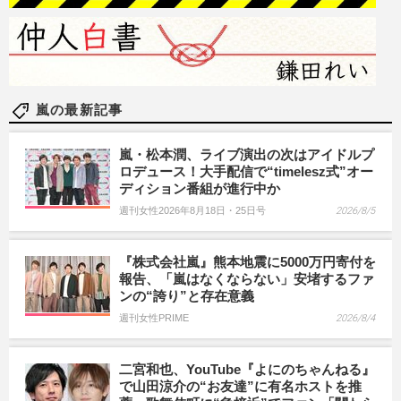
嵐の最新記事
嵐・松本潤、ライブ演出の次はアイドルプ
ロデュース！大手配信で“timelesz式”オー
ディション番組が進行中か
週刊女性2026年8月18日・25日号
2026/8/5
『株式会社嵐』熊本地震に5000万円寄付を
報告、「嵐はなくならない」安堵するファ
ンの“誇り”と存在意義
週刊女性PRIME
2026/8/4
二宮和也、YouTube『よにのちゃんねる』
で山田涼介の“お友達”に有名ホストを推