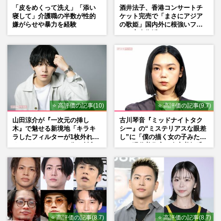
「皮をめくって洗え」「添い
酒井法子、香港コンサートチ
寝して」介護職の半数が性的
ケット完売で「まさにアジア
嫌がらせや暴力を経験
の歌姫」国内外に根強いファ
ンで完全復活か
⭐ 高評価の記事(10)
⭐ 高評価の記事(9.7)
山田涼介が『一次元の挿し
古川琴音『ミッドナイトタク
木』で魅せる新境地「キラキ
シー』の“ミステリアスな眼差
ラしたフィルターが1枚外れて
し”に「僕の描く女の子みた
くれたら」アイドル像を封印
い」現代美術家・奈良美智氏
した覚悟
もSNSで“公認”
⭐ 高評価の記事(8.7)
⭐ 高評価の記事(8.7)