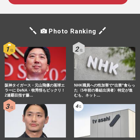
Photo Ranking
阪神タイガース・元山飛優の落球エ
NHK職員への性加害で“出禁”食らっ
ラーに DeNA・牧秀悟もビックリ！
た〈5年前の番組出演者〉特定が進
2連覇目指す藤…
むも、ネット…