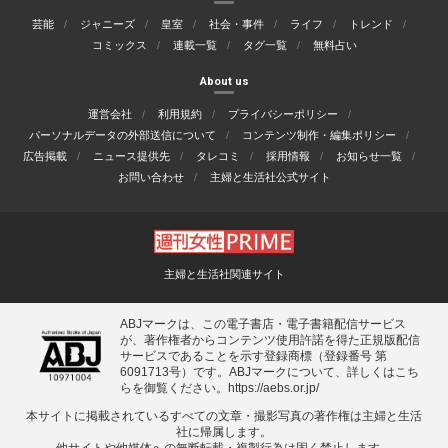
芸能
ジャニーズ
皇室
社会・事件
ライフ
トレンド
コミックス
連載一覧
タグ一覧
無料占い
About us
運営会社
利用規約
プライバシーポリシー
パーソナルデータの外部送信について
コンテンツ制作・編集ポリシー
広告掲載
ニュース提供先
タレコミ
採用情報
お知らせ一覧
お問い合わせ
主婦と生活社公式サイト
主婦と生活社関連サイト
ABJマークは、この電子書店・電子書籍配信サービス
が、著作権者からコンテンツ使用許諾を得た正規版配信
サービスであることを示す登録商標（登録番号 第
6091713号）です。ABJマークについて、詳しくはこち
らを御覧ください。
https://aebs.or.jp/
本サイトに掲載されているすべての⽂章・撮影写真の著作権は主婦と⽣活
社に帰属します。