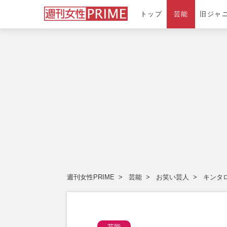
トップ
芸能
旧ジャ
週刊女性PRIME
芸能
お笑い芸人
キンタ
芸能