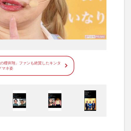
身の櫻井翔」ファンも絶賛したキンタ
ノマネ姿