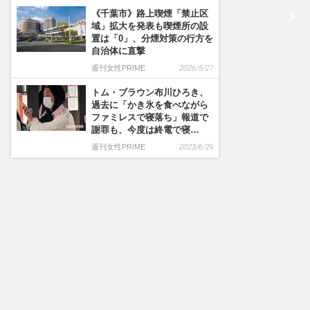
《千葉市》路上喫煙「禁止区
域」拡大を発表も喫煙所の設
置は「0」、分煙対策の行方を
自治体に直撃
週刊女性PRIME
2026/5/27
トム・ブラウン布川ひろき、
過去に「かき氷を食べながら
ファミレスで寝落ち」報道で
謝罪も、今度は終電で寝…
週刊女性PRIME
2023/6/29