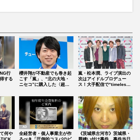
NG行
櫻井翔が不動産でも巻き起
嵐・松本潤、ライブ演出の
得する
こす「嵐」、“北の大地・
次はアイドルプロデュー
ニセコ”に購入した〈超高
ス！大手配信で“timelesz
級リゾー...
式...
て何や
全経営者・個人事業主が作
《茨城県古河市》茨城県・
TICK
るべき「圧倒的コスパのビ
唇縫い付け事件、事件当日