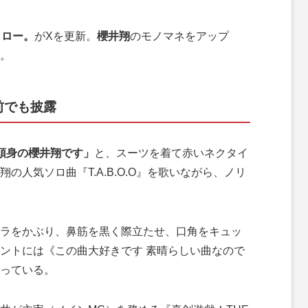
タロー。
がXを更新。
櫻井翔
のモノマネをアップ
。
前でも披露
頭身の櫻井翔です」
と、スーツを着て赤いネクタイ
の人気ソロ曲『T.A.B.O.O』を歌いながら、ノリ
ラをかぶり、鼻筋を黒く際立たせ、口角をキュッ
ントには《この曲大好きです 素晴らしい曲なので
っている。