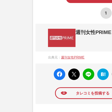
1
週刊女性PRIME
『週刊女性PRIME（シュージョプライム）
営する日本のニュースサイトです。『週刊女
出典元：
週刊女性PRIME
か、女性週刊誌『週刊女性』の誌面に掲載
高い題材の記事を、WEB向けにリライトし
faceboo
X ポス
LINE
はてな
k いい
ト
ブック
ね
マーク
に追加
タレコミを投稿する