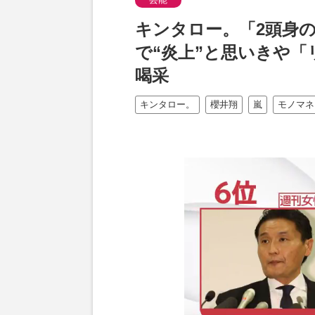
キンタロー。「2頭身
で“炎上”と思いきや
喝采
キンタロー。
櫻井翔
嵐
モノマネ