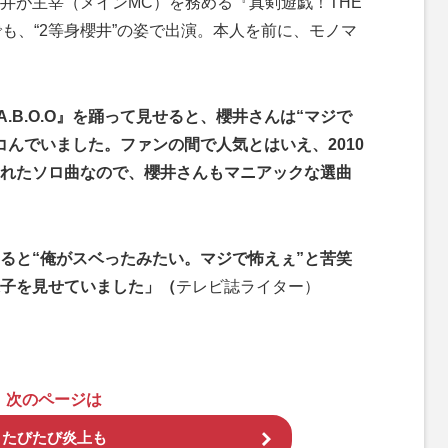
が主宰（メインMC）を務める『真剣遊戯！THE
も、“2等身櫻井”の姿で出演。本人を前に、モノマ
.B.O.O』を踊って見せると、櫻井さんは“マジで
コんでいました。ファンの間で人気とはいえ、2010
れたソロ曲なので、櫻井さんもマニアックな選曲
と“俺がスベったみたい。マジで怖えぇ”と苦笑
子を見せていました」（
テレビ誌ライター）
次のページは
たびたび炎上も