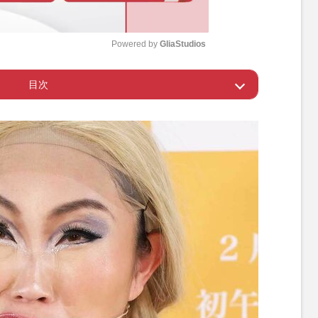
Powered by 
GliaStudios
目次
M
u
井翔」本人の前でも披露
t
e
がうかがえる」ファンからも絶賛の声