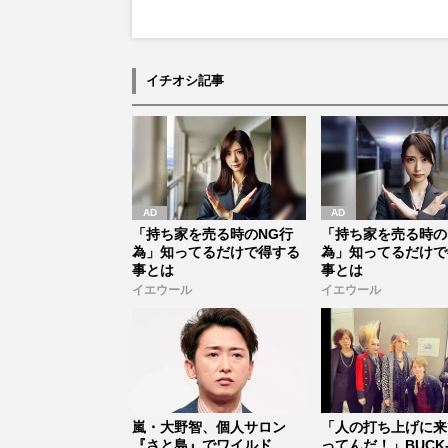
イチオシ記事
「持ち家を売る時のNG行
「持ち家を売る時の
為」知ってるだけで得する
為」知ってるだけで
事とは
事とは
イエウール
イエウール
嵐・大野智、個人サロン
「人の打ち上げに来
『さと島』でワイルド
ってんだ！」BUCK-