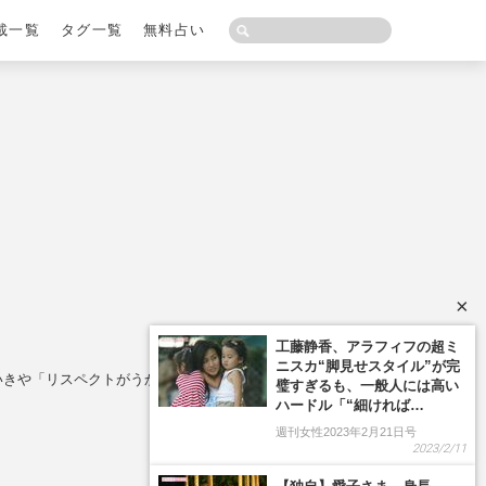
載一覧
タグ一覧
無料占い
×
いきや「リスペクトがうかがえる」ファン喝采