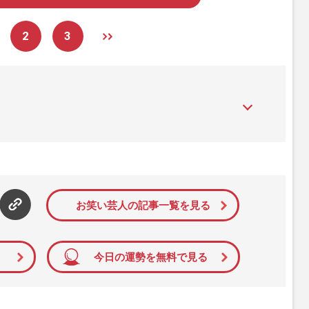
2
3
』は、2015年（平成27年）1月に開設された主婦と生活社が運
性PRIME』編集者が担当する連載陣の執筆記事を配信するほ
された記事から、インターネット利用者層にとって特に関心の
て配信しています！
お笑い芸人の記事一覧を見る
今日の運勢を無料で見る