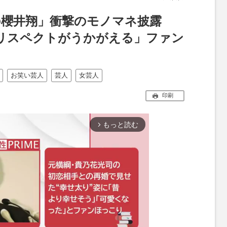
の櫻井翔」衝撃のモノマネ披露
「リスペクトがうかがえる」ファン
お笑い芸人
芸人
女芸人
印刷
もっと読む
arrow_forward_ios