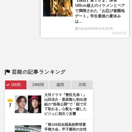
芸能の記事ランキング
1時間
24時間
週間
月間
大河ドラマ『豊臣兄弟！』
山田涼介・栗原類ら初出演
組の“扮装公開”で「顔で天
下取れる」心配を一蹴した
ビジュに相次ぐ反響
「第108回全国高校野球選
手権大会」甲子園初の女性