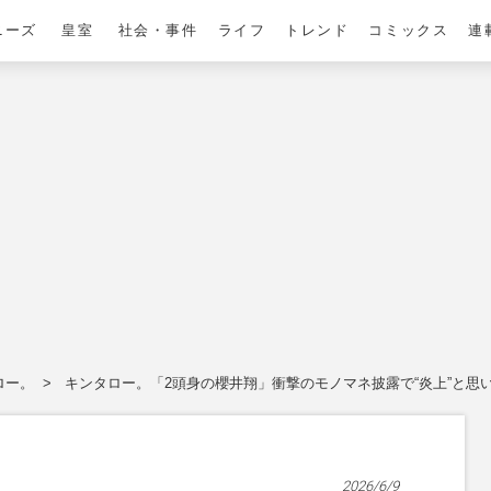
ニーズ
皇室
社会・事件
ライフ
トレンド
コミックス
連
ロー。
キンタロー。「2頭身の櫻井翔」衝撃のモノマネ披露で“炎上”と思
2026/6/9