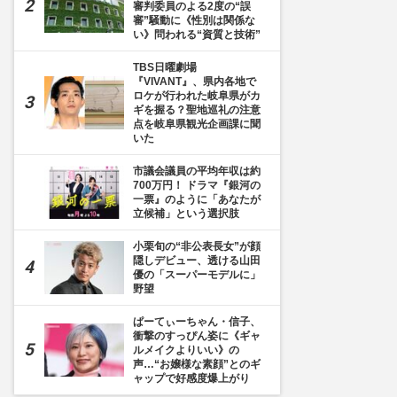
審判委員のよる2度の“誤
審”騒動に《性別は関係な
い》問われる“資質と技術”
TBS日曜劇場
『VIVANT』、県内各地で
ロケが行われた岐阜県がカ
ギを握る？聖地巡礼の注意
点を岐阜県観光企画課に聞
いた
市議会議員の平均年収は約
700万円！ ドラマ『銀河の
一票』のように「あなたが
立候補」という選択肢
小栗旬の“非公表長女”が顔
隠しデビュー、透ける山田
優の「スーパーモデルに」
野望
ぱーてぃーちゃん・信子、
衝撃のすっぴん姿に《ギャ
ルメイクよりいい》の
声…“お嬢様な素顔”とのギ
ャップで好感度爆上がり