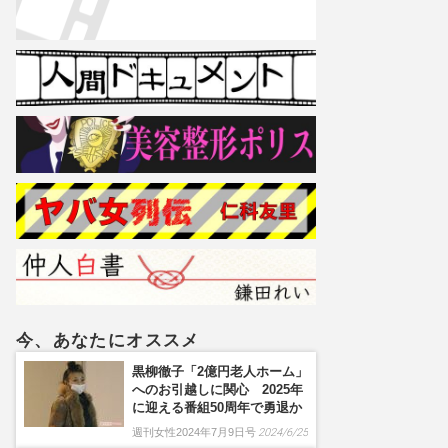
今、あなたにオススメ
黒柳徹子「2億円老人ホーム」
へのお引越しに関心 2025年
に迎える番組50周年で勇退か
週刊女性2024年7月9日号
2024/6/25