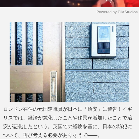
Powered by 
GliaStudios
M
u
t
e
ロンドン在住の元国連職員が日本に「治安」に警告！イギ
リスでは、経済が鈍化したことや移民が増加したことで治
安が悪化したという。英国での経験を基に、日本の防犯に
ついて、再び考える必要がありそうで――。