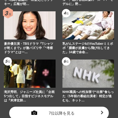
キー」広報が明…
デルに」野…
蒼井優主演・TBSドラマ『Tシャツ
乳がんステージ4のYouTuberミミポ
が乾くまで』が激バズリ中「“考察
ポ「腫瘍が皮膚から飛び出してき
ドラマ”とは一…
た」34歳で余命…
滝沢秀明、ジャニーズ社員に「企画
NHK職員への性加害で“出禁”食らっ
5つ出して」目指すビジネスモデル
た〈5年前の番組出演者〉特定が進
は『米津玄師…
むも、ネット…
7位以降を見る