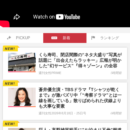
PICKUP
新着
ランキング
くら寿司、閉店間際の“ネタ大盛り”写真が
話題に「出会えたらラッキー」広報が明か
した“幻サービス”『得々ゾーン』の全容
週刊女性PRIME
5時間前
蒼井優主演・TBSドラマ『Tシャツが乾く
まで』が激バズリ中「“考察ドラマ”とは一
線を画している」散りばめられた伏線より
も大事な要素
週刊女性2026年8月18日・25日号
6時間前
巨人・高梨雄平投手に”お泊まり不倫”報道