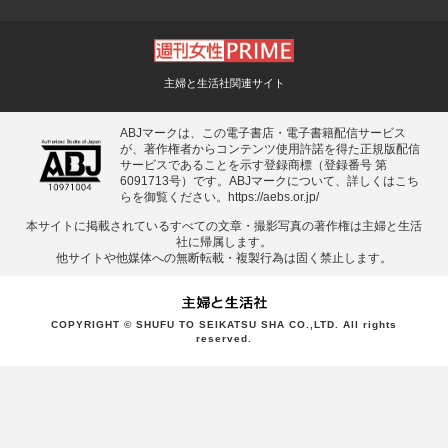
主婦と生活社関連サイト
ABJマークは、この電子書店・電子書籍配信サービス
が、著作権者からコンテンツ使用許諾を得た正規版配信
サービスであることを示す登録商標（登録番号 第
6091713号）です。ABJマークについて、詳しくはこち
らを御覧ください。
https://aebs.or.jp/
本サイトに掲載されているすべての⽂章・撮影写真の著作権は主婦と⽣活
社に帰属します。
他サイトや他媒体への無断転載・複製⾏為は固く禁⽌します。
COPYRIGHT © SHUFU TO SEIKATSU SHA CO.,LTD. All rights
reserved.