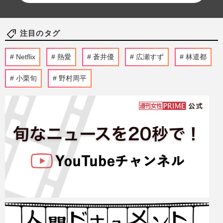
注目のタグ
Netflix
熱愛
蒼井優
広瀬すず
林遣都
小栗旬
野村周平