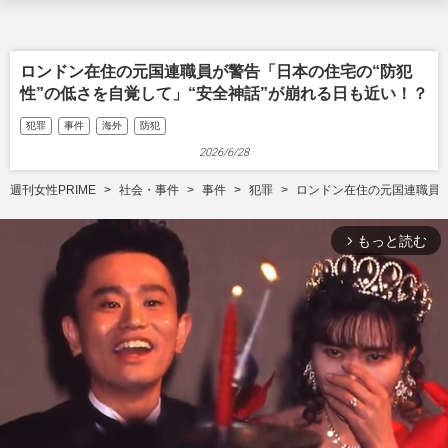
ロンドン在住の元国連職員が警告「日本の住宅の“防犯
性”の低さを自覚して」“安全神話”が崩れる日も近い！？
犯罪
事件
海外
防犯
2026/6/28
週刊女性PRIME
社会・事件
事件
犯罪
ロンドン在住の元国連職員が
もっと読む
arrow_forward_ios