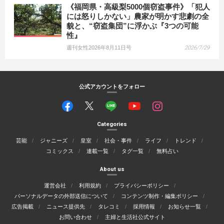
《福岡県・高級梨5000個窃盗事件》「犯人
には怒りしかない」農家が明かす悲劇の全
貌と、“窃盗集団”に浮かぶ『3つの可能
性』
週刊女性2026年8月11日号
2026/7/29
公式アカウントをフォロー
Categories
芸能
ジャニーズ
皇室
社会・事件
ライフ
トレンド
コミックス
連載一覧
タグ一覧
無料占い
About us
運営会社
利用規約
プライバシーポリシー
パーソナルデータの外部送信について
コンテンツ制作・編集ポリシー
広告掲載
ニュース提供先
タレコミ
採用情報
お知らせ一覧
お問い合わせ
主婦と生活社公式サイト