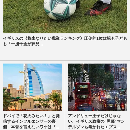
イギリスの《将来なりたい職業ランキング》圧倒的1位は親も子ども
も「一攫千金が夢見...
ドバイで「花火みたい！」と発
アンドリュー王子だけじゃな
信するインフルエンサーの裏
い、イギリス政権の“黒幕”マン
側…本音を言えないワケは『...
デルソンも暴かれたエプス...