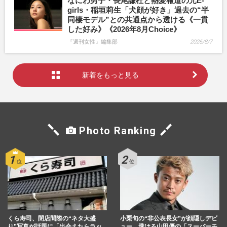
なにわ男子・長尾謙杜と熱愛報道の元E-
girls・稲垣莉生「犬顔が好き」過去の“半
同棲モデル”との共通点から透ける《一貫
した好み》《2026年8月Choice》
『週刊女性』編集部
2026/8/7
新着をもっと見る
Photo Ranking
くら寿司、閉店間際の“ネタ大盛
小栗旬の“非公表長女”が顔隠しデビ
り”写真が話題に「出会えたらラッ
ュー、透ける山田優の「スーパーモ