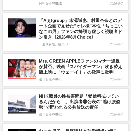
週刊女性PRIME
2026/8/7
『Aぇ!group』末澤誠也、村重杏奈とのデ
ート企画で見せた“オレ様”本性「ちっこい
なこの男」ファンの擁護も虚しく視聴者ド
ン引き《2026年8月Choice》
『週刊女性』編集部
2026/8/7
Mrs. GREEN APPLEファンのマナー違反
が賛否、映画『スパイダーマン』吹き替え
版上映に「ウェーイ！」の歓声に批判
週刊女性PRIME
2026/8/7
NHK職員の性被害問題「受信料払ってい
るんだから…」出演者非公表の“逃げ腰姿
勢”で問われる公共放送の責任
週刊女性PRIME
2026/8/7