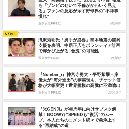
も「ゾンビのせいで不倫がかわいく見え
る」ファンの反応が示す野球界の“不祥事
慣れ”
週刊女性PRIME
8時間前
滝沢秀明氏「男手が必要」熊本地震の復興
支援を表明、中居正広もボランティア計画
で浮かび上がる“合流”の可能性
週刊女性PRIME
8時間前
『Number_i』神宮寺勇太・平野紫耀・岸
優太が“海外進出”の夢実現も、チケット価
格が大幅変更！世界規模の高騰に不満噴出
週刊女性PRIME
2026/8/7
『光GENJI』が40周年に向けサブスク解
禁！BOOWYにSPEEDも“復活”のムー
ブ、本人たちのコメント続々で急浮上す
る“再結成”の道