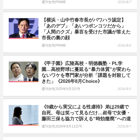
週刊女性PRIME
2026/8/7
【横浜・山中竹春市長がパワハラ認定】
「あのデブ」「あいつポンコツだから」
「人間のクズ」暴言を受けた市議が答えた
市長の裏の顔
週刊女性PRIME
2026/8/6
《甲子園》広陵高校・明徳義塾・PL学
園…高校野球に蔓延る“暴力体質”が変わら
ないワケを専門家が分析「課題を封殺して
きた」《2026年8月Choice》
週刊女性2025年9月2日号
2026/8/5
《9歳から実父による性虐待》弟は29歳で
自死、母は笑って見るだけ…叔母で女優・
藤田三保も協力で訴える“時効撤廃”への道
週刊女性2026年8月11日号
2026/8/1