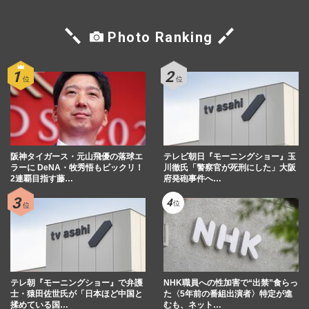
Photo Ranking
阪神タイガース・元山飛優の落球エ
テレビ朝日『モーニングショー』玉
ラーに DeNA・牧秀悟もビックリ！
川徹氏「警察官が死刑にした」大阪
2連覇目指す藤…
府発砲事件へ…
テレ朝『モーニングショー』で弁護
NHK職員への性加害で“出禁”食らっ
士・猿田佐世氏が「日本ほど中国と
た〈5年前の番組出演者〉特定が進
揉めている国…
むも、ネット…