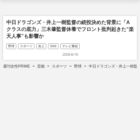
中日ドラゴンズ・井上一樹監督の続投決めた背景に「A
クラスの底力」三木肇監督休養でフロント批判起きた“楽
天人事”も影響か
野球
スポーツ
炎上
SNS
テレビ番組
2026/6/16
週刊女性PRIME
芸能
スポーツ
野球
中日ドラゴンズ・井上一樹監督