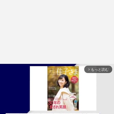
もっと読む
arrow_forward_ios