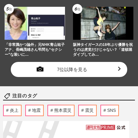
「非常識かつ論外」元NHK青山祐子
阪神タイガースの18年ぶり優勝を祝
アナ、長嶋茂雄さん弔問も“セクシ
うのは虎党だけじゃない？「道頓堀
ー”な装いに…
ダイブしてみ…
7位以降を見る
注目のタグ
炎上
地震
熊本震災
震災
SNS