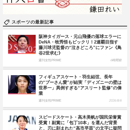
スポーツの最新記事
阪神タイガース・元山飛優の落球エラーに
DeNA・牧秀悟もビックリ！2連覇目指す
藤川球児監督の“泣きどころ”にファン《鳥
谷2世求む》
週刊女性PRIME
6時間前
フィギュアスケート・羽生結弦、長年
の“プーさん愛”が結実「ディズニーの壁は
世界一」異例すぎる“アスリート監修”の偉
業
週刊女性PRIME
2026/8/6
スピードスケート・高木美帆が国民栄誉賞
受賞！副賞に「包丁10本」を選んだ背景
と、刃に刻まれた“高市早苗”の文字に疑問