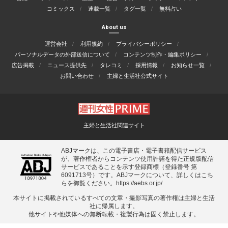
コミックス
連載一覧
タグ一覧
無料占い
About us
運営会社
利用規約
プライバシーポリシー
パーソナルデータの外部送信について
コンテンツ制作・編集ポリシー
広告掲載
ニュース提供先
タレコミ
採用情報
お知らせ一覧
お問い合わせ
主婦と生活社公式サイト
主婦と生活社関連サイト
ABJマークは、この電子書店・電子書籍配信サービス
が、著作権者からコンテンツ使用許諾を得た正規版配信
サービスであることを示す登録商標（登録番号 第
6091713号）です。ABJマークについて、詳しくはこち
らを御覧ください。
https://aebs.or.jp/
本サイトに掲載されているすべての⽂章・撮影写真の著作権は主婦と⽣活
社に帰属します。
他サイトや他媒体への無断転載・複製⾏為は固く禁⽌します。