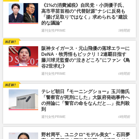
《1%の消費減税》自民党・小渕優子氏、
高市早苗首相の“代替財源”ナシに反発も
「揚げ足取りではなく」求められる“建設
的な議論”
週刊女性PRIME
5時間前
阪神タイガース・元山飛優の落球エラーに
DeNA・牧秀悟もビックリ！2連覇目指す
藤川球児監督の“泣きどころ”にファン《鳥
谷2世求む》
週刊女性PRIME
6時間前
テレビ朝日『モーニングショー』玉川徹氏
「警察官が死刑にした」大阪府発砲事件へ
の持論に「警官の命をなんだと…」批判殺
到
週刊女性PRIME
6時間前
野村周平、ユニクロ“モデル美女”・石田夢