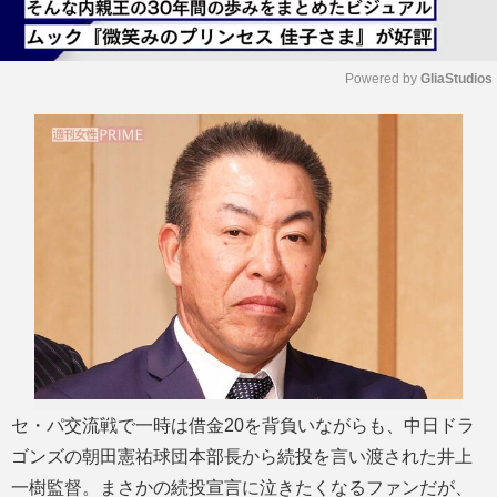
Powered by 
GliaStudios
M
u
t
e
セ・パ交流戦で一時は借金20を背負いながらも、中日ドラ
ゴンズの朝田憲祐球団本部長から続投を言い渡された井上
一樹監督。まさかの続投宣言に泣きたくなるファンだが、