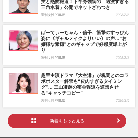
実と熱愛報道！下半身強調の「過激すぎる
三角水着」公開でネットざわつき
週刊女性PRIME
2026/8/6
ぱーてぃーちゃん・信子、衝撃のすっぴん
姿に《ギャルメイクよりいい》の声…“お
嬢様な素顔”とのギャップで好感度爆上が
り
週刊女性PRIME
2026/8/6
趣里主演ドラマ『大空港』が税関とのコラ
ボポスター解禁も“皮肉すぎるタイミン
グ”… 三山凌輝の密会報道を連想させ
る“キャッチコピー”
週刊女性PRIME
2026/8/6
新着をもっと見る