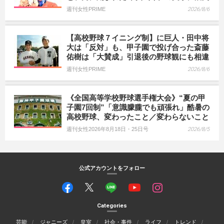
週刊女性PRIME
2026/8/6
【高校野球７イニング制】に巨人・田中将
大は「反対」も、甲子園で投げ合った斎藤
佑樹は「大賛成」引退後の野球観にも相違
週刊女性PRIME
2026/8/6
《全国高等学校野球選手権大会》“夏の甲
子園7回制”「意識朦朧でも頑張れ」酷暑の
高校野球、変わったこと／変わらないこと
週刊女性2026年8月18日・25日号
2026/8/5
公式アカウントをフォロー
Categories
芸能
ジャニーズ
皇室
社会・事件
ライフ
トレンド