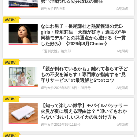
勢”で問われる公共放送の責任
週刊女性PRIME
0時間前
なにわ男子・長尾謙杜と熱愛報道の元E-
girls・稲垣莉生「犬顔が好き」過去の“半
同棲モデル”との共通点から透ける《一貫
した好み》《2026年8月Choice》
『週刊女性』編集部
1時間前
「親が倒れているかも」離れて暮らす子ど
もの不安を減らす！専門家が指南する“見
守りサービス”の最適解と5つのコツ
週刊女性2026年8月18日・25日号
3時間前
【知って楽しい雑学】モバイルバッテリー
火災が夏に増える理由は？ “叩いてもわか
らない”おいしいスイカの見分け方も
週刊女性2026年8月11日号
4時間前