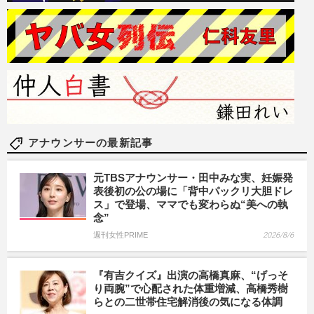
アナウンサーの最新記事
元TBSアナウンサー・田中みな実、妊娠発
表後初の公の場に「背中パックリ大胆ドレ
ス」で登場、ママでも変わらぬ“美への執
念”
週刊女性PRIME
2026/8/6
『有吉クイズ』出演の高橋真麻、“げっそ
り両腕”で心配された体重増減、高橋秀樹
らとの二世帯住宅解消後の気になる体調