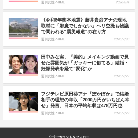
週刊女性PRIME
2026/8/4
《令和8年熊本地震》藤井貴彦アナの現地
取材に「邪魔でしかない」ヘリ空撮も物議
で問われる“震災報道”の在り方
週刊女性PRIME
2026/7/30
田中みな実、『美的』メイキング動画で見
せた雰囲気が「ガッキーに似てる」結婚・
妊娠発表を経て“変化”か
週刊女性PRIME
2026/7/27
フジテレビ原田葵アナ『ぽかぽか』で結婚
相手の理想の年収「2000万円がいちばん幸
せ」発言、日本の平均年収は478万円也
週刊女性PRIME
2026/7/22
公式アカウントをフォロー