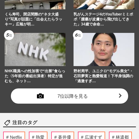
くら寿司、閉店間際の“ネタ大盛
乳がんステージ4のYouTuberミミポ
り”写真が話題に「出会えたらラッ
ポ「腫瘍が皮膚から飛び出してき
キー」広報が明…
た」34歳で余命…
NHK職員への性加害で“出禁”食らっ
野村周平、ユニクロ“モデル美女”・
た〈5年前の番組出演者〉特定が進
石田夢実と熱愛報道！下半身強調の
むも、ネット…
「過激すぎ…
7位以降を見る
注目のタグ
Netflix
熱愛
蒼井優
広瀬すず
林遣都