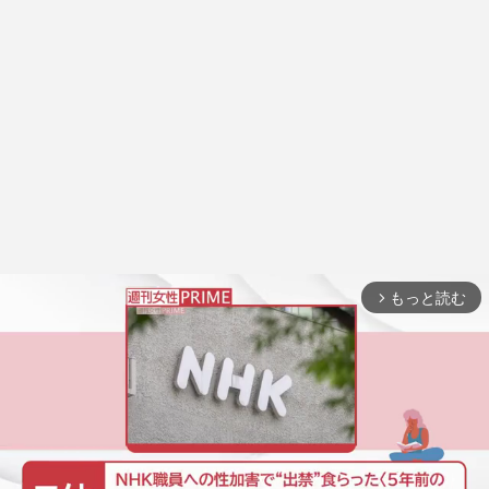
もっと読む
arrow_forward_ios