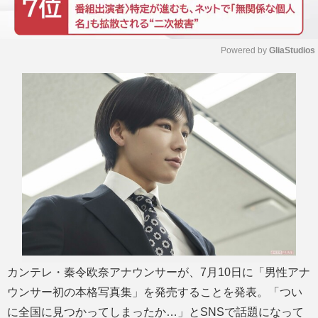
Powered by 
GliaStudios
M
u
t
e
カンテレ・秦令欧奈アナウンサーが、7月10日に「男性アナ
ウンサー初の本格写真集」を発売することを発表。「つい
に全国に見つかってしまったか…」とSNSで話題になって