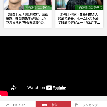
⭐ 高評価の記事(10)
⭐ 高評価の記事(8.5)
【独自】元『BE:FIRST』三山
【訃報】作家・赤松利市さん
凌輝、舞台関係者が明かした
70歳で逝去、ホームレスを経
花乃まりあ“密会報道後”の呆
て62歳でデビュー「私は“下級
れ発言と、『愛の不時着』の
国民”。死ぬまで差別と貧困を
劇場が答えた共演舞台の行方
書き続けます」壮絶人生
PICKUP
新着
ランキング