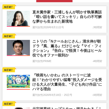
直木賞作家・三浦しをんが明かす執筆裏話
「暗い話を書いてスッキリ」自らの不可解
な夢から生まれた新境地
週刊女性2026年8月11日号
2時間前
ニトリの「Nクールおじさん」清水伸が朝
ドラ『風、薫る』だけじゃな『マイ・フィ
クション』『告白』で怪演！今後はヒール
役でもオファー殺到か
週刊女性PRIME
4時間前
『映画ちいかわ』のストーリーに波
紋！“わかりやすい猛毒”投入ダメージを受
ける大人が大量発生、“子ども向け作品”に
ハマる理由
週刊女性2026年8月18日・25日号
6時間前
元宝塚星組トップスター・湖月わたる「こ