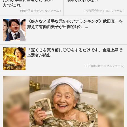
方”がこれ
PR(合同会社デジタルファーム )
PR(合同会社デジタルファーム )
《好きな／苦手な元NHKアナランキング》武田真一を
抑えて有働由美子が圧倒的1位、...
「宝くじを買う前に〇〇をするだけです」金運上昇で
当選者が続出
PR(合同会社デジタルファーム)