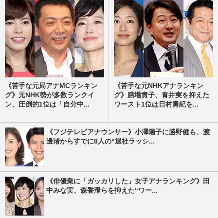
《苦手な元局アナMCランキン
《苦手な元NHKアナランキン
グ》元NHK勢が多数ランクイ
グ》膳場貴子、青井実を抑えた
ン、圧倒的1位は「自分中...
ワースト1位は日村勇紀を...
《フジテレビアナウンサー》小澤陽子に勝野健も、渡
邊渚からすでに8人の“退社ラッシ...
《俳優業に「ガッカリした」女子アナランキング》田
中みな実、森香澄らを抑えた“ワー...