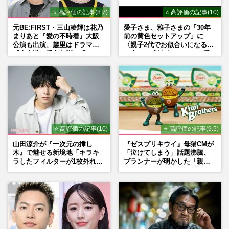
⭐ 高評価の記事(8.7)
⭐ 高評価の記事(10)
元BE:FIRST・三山凌輝は花乃
愛子さま、雅子さまの「30年
まりあと『愛の不時着』大阪
前の黄色セットアップ」に
公演も出演、趣里はドラマ
〈親子2代でお似合いになる〉
『大空港』番宣行脚に「メン
の声、ご成婚時のドレスも手
タル強すぎ」の実情
がけた森英恵さんとの絆
⭐ 高評価の記事(10)
⭐ 高評価の記事(9.5)
山田涼介が『一次元の挿し
『ゼスプリキウイ』母猫CMが
木』で魅せる新境地「キラキ
「泣けてしまう」話題沸騰、
ラしたフィルターが1枚外れて
プランナーが明かした「親に
くれたら」アイドル像を封印
連絡したくなる」制作秘話
した覚悟