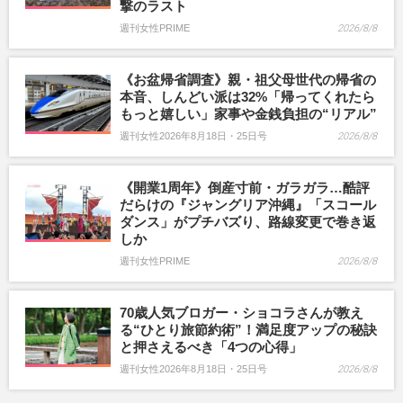
撃のラスト
週刊女性PRIME
2026/8/8
《お盆帰省調査》親・祖父母世代の帰省の
本音、しんどい派は32%「帰ってくれたら
もっと嬉しい」家事や金銭負担の“リアル”
週刊女性2026年8月18日・25日号
2026/8/8
《開業1周年》倒産寸前・ガラガラ…酷評
だらけの『ジャングリア沖縄』「スコール
ダンス」がプチバズり、路線変更で巻き返
しか
週刊女性PRIME
2026/8/8
70歳人気ブロガー・ショコラさんが教え
る“ひとり旅節約術”！満足度アップの秘訣
と押さえるべき「4つの心得」
週刊女性2026年8月18日・25日号
2026/8/8