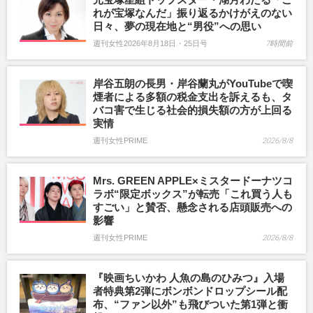
れが宝塚なんだ」振り返るかけがえのない
日々、夢の現在地と“男役”への思い
週刊女性2026年8月18日・25日号
7時間前
岸谷五朗の長男・岸谷蘭丸がYouTubeで喫
煙者による多額の税金支出を訴えるも、タ
バコ害で生じる社会的損失額の方が上回る
実情
週刊女性PRIME
2026/8/8
Mrs. GREEN APPLE×ミスタードーナツコ
ラボ“限定ボックス”が転売「これ買う人も
すごい」と賛否、懸念される店頭販売への
影響
週刊女性PRIME
2026/8/8
『映画ちいかわ 人魚の島のひみつ』入場
者特典第2弾にボンボンドロップシール配
布、“ファン以外”も飛びついた第1弾と衝