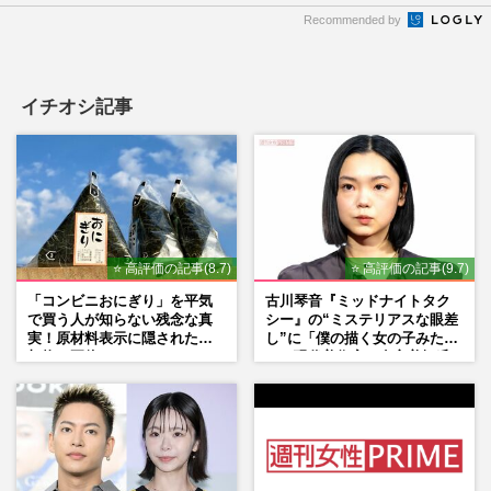
Recommended by
イチオシ記事
⭐ 高評価の記事(8.7)
⭐ 高評価の記事(9.7)
「コンビニおにぎり」を平気
古川琴音『ミッドナイトタク
で買う人が知らない残念な真
シー』の“ミステリアスな眼差
実！原材料表示に隠された添
し”に「僕の描く女の子みた
加物の正体
い」現代美術家・奈良美智氏
もSNSで“公認”