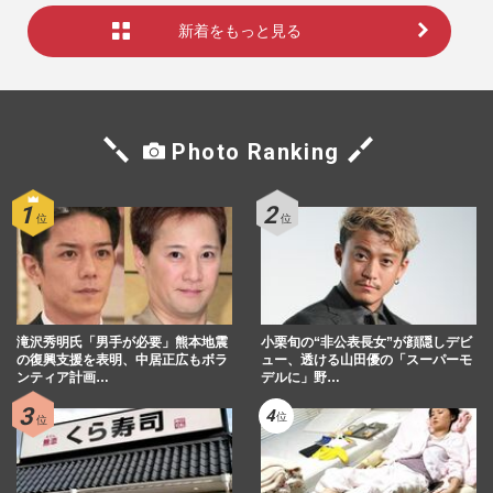
新着をもっと見る
Photo Ranking
滝沢秀明氏「男手が必要」熊本地震
小栗旬の“非公表長女”が顔隠しデビ
の復興支援を表明、中居正広もボラ
ュー、透ける山田優の「スーパーモ
ンティア計画…
デルに」野…