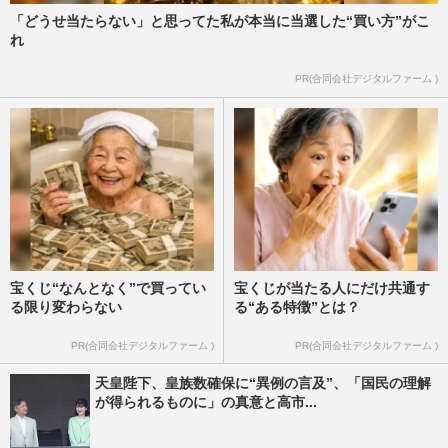
「どうせ当たらない」と思ってた私が本当に当選した“買い方”がこ
れ
PR(合同会社デジタルファーム )
宝くじ“なんとなく”で買ってい
宝くじが当たる人にだけ共通す
る限り変わらない
る“ある特徴”とは？
PR(合同会社デジタルファーム )
PR(合同会社デジタルファーム )
天皇陛下、皇族数確保に“異例の言及”、「国民の理解
が得られるものに」の真意と高市...