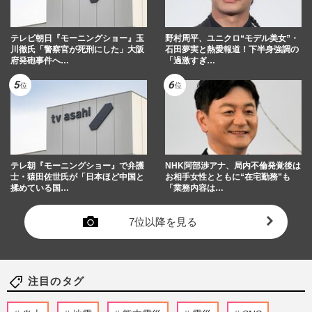
テレビ朝日『モーニングショー』玉
野村周平、ユニクロ“モデル美女”・
川徹氏「警察官が死刑にした」大阪
石田夢実と熱愛報道！下半身強調の
府発砲事件へ…
「過激すぎ…
テレ朝『モーニングショー』で弁護
NHK阿部渉アナ、局内不倫発覚後は
士・猿田佐世氏が「日本ほど中国と
お相手女性とともに“在宅勤務”も
揉めている国…
「業務内容は…
7位以降を見る
注目のタグ