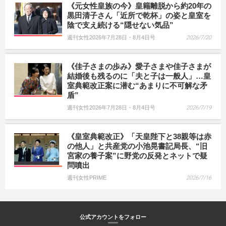
《元女性皇族の今》皇籍離脱から約20年の
黒田清子さん「近所で乾杯」の姿と皇室を
陰で支え続ける“隠せない気品”
週刊女性2026年7月28日・8月4日号
2026/7/20
《佳子さまの歩み》愛子さまや佳子さまが
結婚後も残るのに「夫と子は一般人」…皇
室典範改正案に潜む“あまりに不可解な矛
盾”
週刊女性2026年7月28日・8月4日号
2026/7/19
《皇室典範改正》「天皇陛下と38親等は赤
の他人」と共産党の小池晃書記局長、“旧
宮家の養子案”に野党の反発とネットで疑
問噴出
週刊女性PRIME
2026/7/16
公式アカウントをフォロー