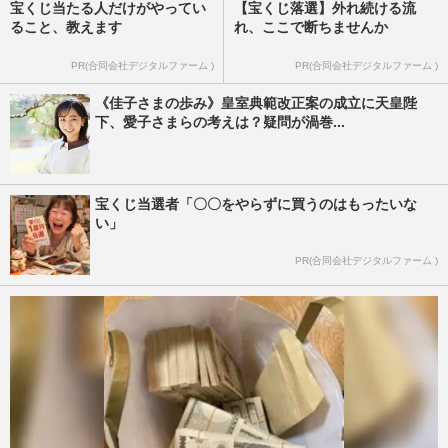
宝くじ当たる人だけがやってい
【宝くじ落選】外れ続ける流
ること、教えます
れ、ここで断ちませんか
PR(合同会社デジタルファーム )
PR(合同会社デジタルファーム )
《佳子さまの歩み》皇室典範改正案の成立に天皇陛
下、愛子さまらの考えは？疑問が渦巻...
宝くじ当選者「〇〇をやらずに買うのはもったいな
い」
PR(合同会社デジタルファーム )