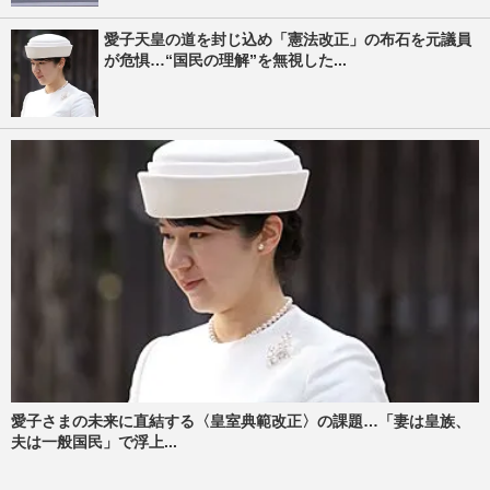
愛子天皇の道を封じ込め「憲法改正」の布石を元議員
が危惧…“国民の理解”を無視した...
愛子さまの未来に直結する〈皇室典範改正〉の課題…「妻は皇族、
夫は一般国民」で浮上...