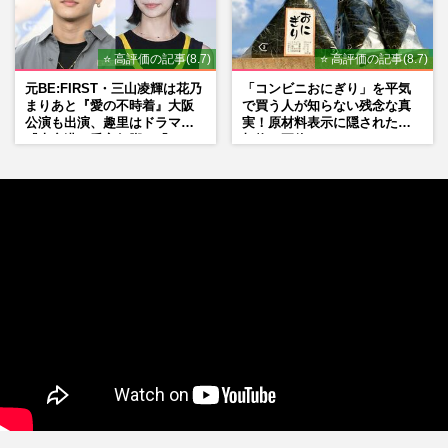
⭐ 高評価の記事(8.7)
⭐ 高評価の記事(8.7)
元BE:FIRST・三山凌輝は花乃
「コンビニおにぎり」を平気
まりあと『愛の不時着』大阪
で買う人が知らない残念な真
公演も出演、趣里はドラマ
実！原材料表示に隠された添
『大空港』番宣行脚に「メン
加物の正体
タル強すぎ」の実情