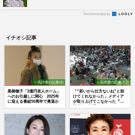
Recommended by
イチオシ記事
⭐ 高評価の記事(8)
⭐ 高評価の記事(8.2)
黒柳徹子「2億円老人ホーム」
「“若いから仕方ないね”と助
へのお引越しに関心 2025年
けてくれなかった」メディア
に迎える番組50周年で勇退か
が取り上げてこなかった『避
難所での性暴力』