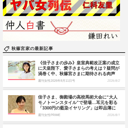
秋篠宮家の最新記事
《佳子さまの歩み》皇室典範改正案の成立
に天皇陛下、愛子さまらの考えは？疑問が
渦巻く中、秋篠宮さまに期待される肉声
週刊女性2026年8月11日号
2026/8/2
佳子さま、御殿場の高校馬術大会に“大人
モノトーンスタイル”で登場…耳元を彩る
「3300円の藍染イヤリング」は即品薄に
週刊女性PRIME
2026/8/1