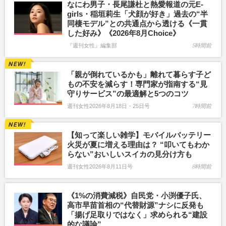
なにわ男子・長尾謙杜と熱愛報道の元E-
girls・稲垣莉生「犬顔が好き」過去の“半
同棲モデル”との共通点から透ける《一貫
した好み》《2026年8月Choice》
『週刊女性』編集部
5時間前
「親が倒れているかも」離れて暮らす子ど
もの不安を減らす！専門家が指南する“見
守りサービス”の最適解と5つのコツ
週刊女性2026年8月18日・25日号
7時間前
【知って楽しい雑学】モバイルバッテリー
火災が夏に増える理由は？ “叩いてもわか
らない”おいしいスイカの見分け方も
週刊女性2026年8月11日号
8時間前
《1%の消費減税》自民党・小渕優子氏、
高市早苗首相の“代替財源”ナシに反発も
「揚げ足取りではなく」求められる“建設
的な議論”