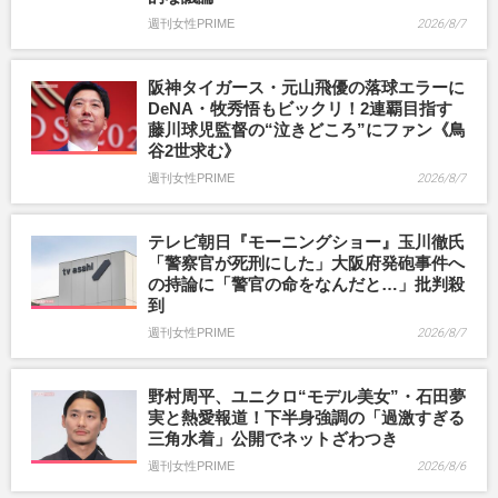
週刊女性PRIME
2026/8/7
阪神タイガース・元山飛優の落球エラーに
DeNA・牧秀悟もビックリ！2連覇目指す
藤川球児監督の“泣きどころ”にファン《鳥
谷2世求む》
週刊女性PRIME
2026/8/7
テレビ朝日『モーニングショー』玉川徹氏
「警察官が死刑にした」大阪府発砲事件へ
の持論に「警官の命をなんだと…」批判殺
到
週刊女性PRIME
2026/8/7
野村周平、ユニクロ“モデル美女”・石田夢
実と熱愛報道！下半身強調の「過激すぎる
三角水着」公開でネットざわつき
週刊女性PRIME
2026/8/6