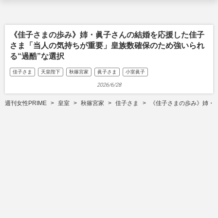
《佳子さまの歩み》姉・眞子さんの結婚を応援した佳子
さま「当人の気持ちが重要」皇族数確保のため強いられ
る“過酷”な選択
佳子さま
天皇陛下
秋篠宮家
眞子さま
小室眞子
2026/6/28
週刊女性PRIME
皇室
秋篠宮家
佳子さま
《佳子さまの歩み》姉・