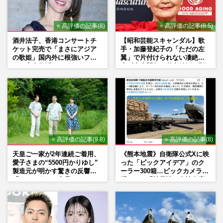
⭐ 高評価の記事(8)
⭐ 高評価の記事(8.5)
酒井法子、香港コンサートチ
【昭和芸能スキャンダル】歌
ケット完売で「まさにアジア
手・加藤登紀子の「ただの左
の歌姫」国内外に根強いファ
翼」で片付けられない凄絶半
ンで完全復活か
生《東大闘争、獄中結婚、別
荘で内ゲバ事件》
⭐ 高評価の記事(9.8)
⭐ 高評価の記事(8)
天皇ご一家が2年連続ご着用、
《熊本地震》自衛隊公式Xに映
愛子さまの“5500円かりゆし”
った「ビックアイデア」のク
製造元が明かす驚きの反響
ーラー300箱…ビックカメラが
「まさかうちの商品とは…」
明かした「被災地に自社在庫
提供」の真相