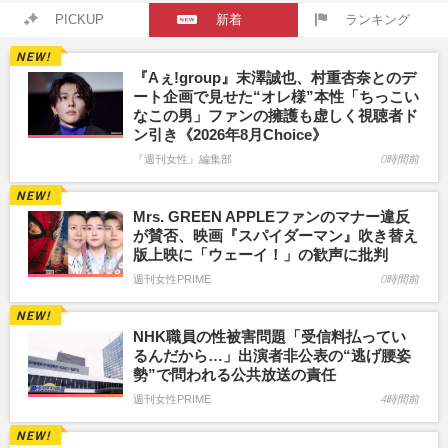
PICKUP
新着
ランキング
『Aぇ!group』末澤誠也、村重杏奈とのデ
ート企画で見せた“オレ様”本性「ちっこい
なこの男」ファンの擁護も虚しく視聴者ド
ン引き《2026年8月Choice》
『週刊女性』編集部
0時間前
Mrs. GREEN APPLEファンのマナー違反
が賛否、映画『スパイダーマン』吹き替え
版上映に「ウェーイ！」の歓声に批判
週刊女性PRIME
0時間前
NHK職員の性被害問題「受信料払ってい
るんだから…」出演者非公表の“逃げ腰姿
勢”で問われる公共放送の責任
週刊女性PRIME
4時間前