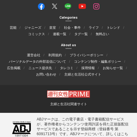
Categories
芸能
ジャニーズ
皇室
社会・事件
ライフ
トレンド
コミックス
連載一覧
タグ一覧
無料占い
About us
運営会社
利用規約
プライバシーポリシー
パーソナルデータの外部送信について
コンテンツ制作・編集ポリシー
広告掲載
ニュース提供先
タレコミ
採用情報
お知らせ一覧
お問い合わせ
主婦と生活社公式サイト
主婦と生活社関連サイト
ABJマークは、この電子書店・電子書籍配信サービス
が、著作権者からコンテンツ使用許諾を得た正規版配信
サービスであることを示す登録商標（登録番号 第
6091713号）です。ABJマークについて、詳しくはこち