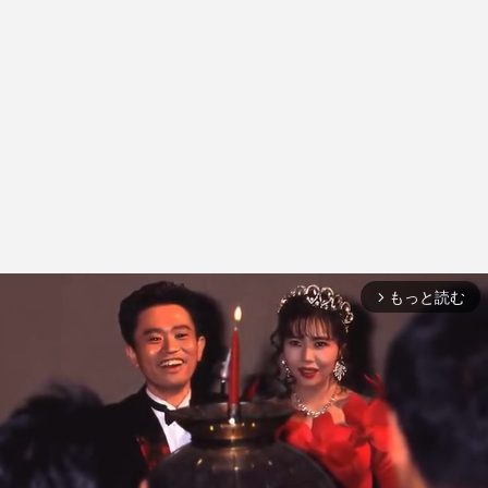
もっと読む
arrow_forward_ios