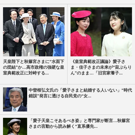
天皇陛下と秋篠宮さまに“水面下
《皇室典範改正議論》愛子さ
の団結”か…高市政権の強硬な皇
ま・佳子さまの未来が“宙ぶらり
室典範改正に対峙する...
ん”のまま…「旧宮家養子...
中曽根弘文氏の「愛子さまと結婚する人いない」“時代
錯誤”発言に透ける自民党の“女...
「愛子天皇こそあるべき姿」と専門家が断言…秋篠宮
さまの言動から読み解く“直系優先...