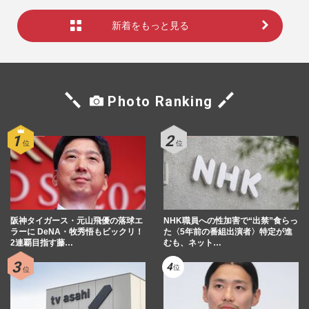
新着をもっと見る
Photo Ranking
阪神タイガース・元山飛優の落球エ
NHK職員への性加害で“出禁”食らっ
ラーに DeNA・牧秀悟もビックリ！
た〈5年前の番組出演者〉特定が進
2連覇目指す藤…
むも、ネット…