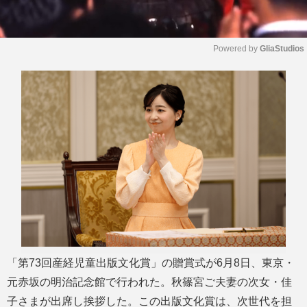
Powered by 
GliaStudios
M
u
t
e
「第73回産経児童出版文化賞」の贈賞式が6月8日、東京・
元赤坂の明治記念館で行われた。秋篠宮ご夫妻の次女・佳
子さまが出席し挨拶した。この出版文化賞は、次世代を担