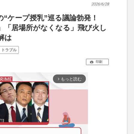
2026/6/28
の“ケープ授乳”巡る議論勃発！
」「居場所がなくなる」飛び火し
解は
トラブル
印刷
もっと読む
arrow_forward_ios