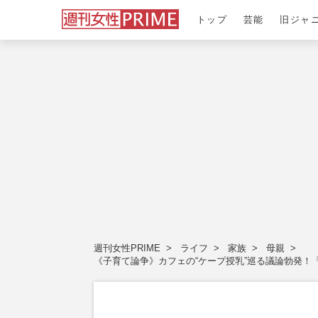
トップ
芸能
旧ジャ
週刊女性PRIME
ライフ
家族
母親
《子育て論争》カフェの“ケープ授乳”巡る議論勃発