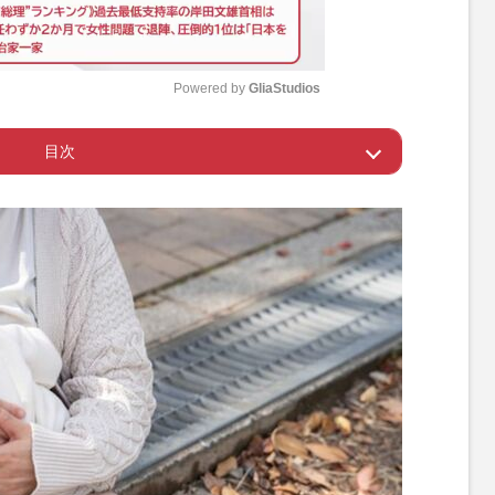
Powered by 
GliaStudios
目次
M
u
論争勃発
t
e
』に飛び火