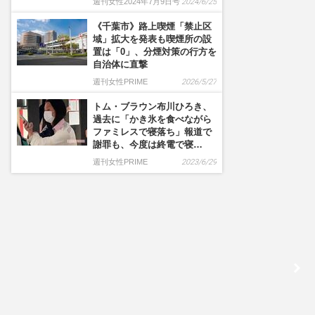
週刊女性2024年7月9日号
2024/6/25
《千葉市》路上喫煙「禁止区
域」拡大を発表も喫煙所の設
置は「0」、分煙対策の行方を
自治体に直撃
週刊女性PRIME
2026/5/27
トム・ブラウン布川ひろき、
過去に「かき氷を食べながら
ファミレスで寝落ち」報道で
謝罪も、今度は終電で寝…
週刊女性PRIME
2023/6/29