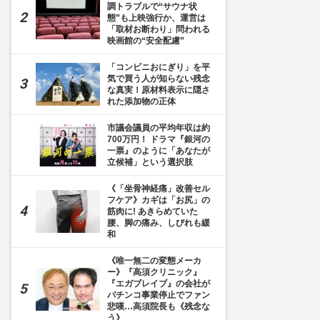
調トラブルで“サウナ状
態”も上映強行か、運営は
「取材お断わり」問われる
映画館の“安全配慮”
「コンビニおにぎり」を平
気で買う人が知らない残念
な真実！原材料表示に隠さ
れた添加物の正体
市議会議員の平均年収は約
700万円！ ドラマ『銀河の
一票』のように「あなたが
立候補」という選択肢
《「坐骨神経痛」改善セル
フケア》カギは「お尻」の
筋肉に! あきらめていた
腰、脚の痛み、しびれも緩
和
《唯一無二の変態メーカ
ー》『高須クリニック』
『エガブレイブ』の会社が
パチンコ事業停止でファン
悲嘆…高須院長も《残念な
う》