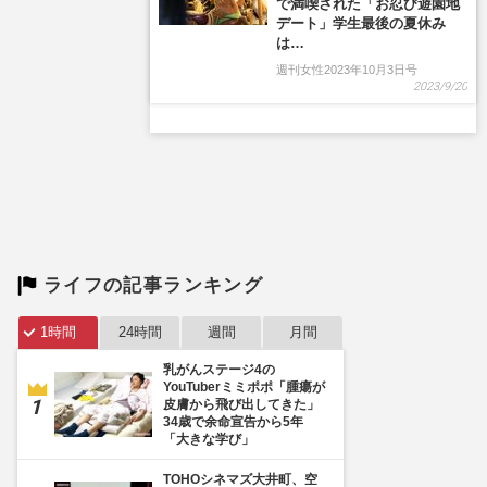
で満喫された「お忍び遊園地
デート」学生最後の夏休み
は…
週刊女性2023年10月3日号
2023/9/20
ライフの記事ランキング
1時間
24時間
週間
月間
乳がんステージ4の
YouTuberミミポポ「腫瘍が
皮膚から飛び出してきた」
34歳で余命宣告から5年
「大きな学び」
TOHOシネマズ大井町、空