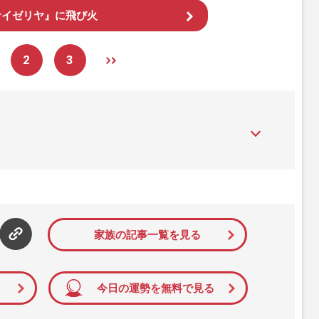
サイゼリヤ』に飛び火
2
3
』は、2015年（平成27年）1月に開設された主婦と生活社が運
性PRIME』編集者が担当する連載陣の執筆記事を配信するほ
された記事から、インターネット利用者層にとって特に関心の
て配信しています！
家族の記事一覧を見る
今日の運勢を無料で見る