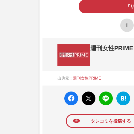
『
1
週刊女性PRIME
『週刊女性PRIME（シュージョプライム）
営する日本のニュースサイトです。『週刊女
出典元：
週刊女性PRIME
か、女性週刊誌『週刊女性』の誌面に掲載
高い題材の記事を、WEB向けにリライトし
faceboo
X ポス
LINE
はてな
k いい
ト
ブック
ね
マーク
に追加
タレコミを投稿する