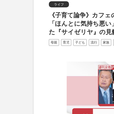
ライフ
《子育て論争》カフェ
「ほんとに気持ち悪い
た『サイゼリヤ』の見
母親
育児
子ども
流行
家族