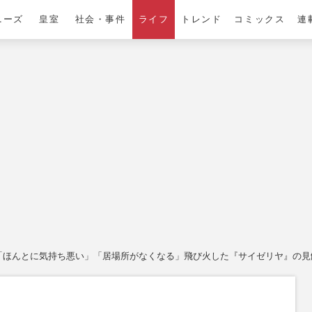
ニーズ
皇室
社会・事件
ライフ
トレンド
コミックス
連
！「ほんとに気持ち悪い」「居場所がなくなる」飛び火した『サイゼリヤ』の見