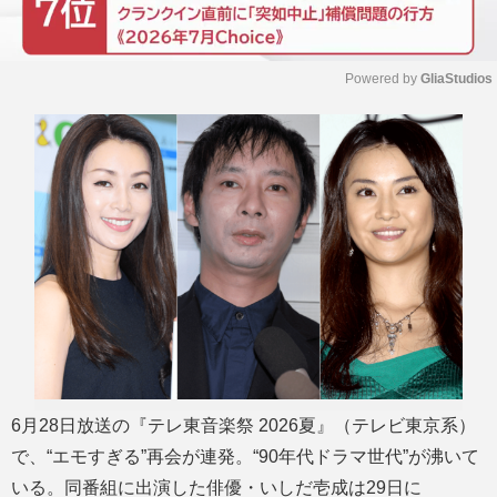
Powered by 
GliaStudios
M
u
t
e
6月28日放送の『テレ東音楽祭 2026夏』（テレビ東京系）
で、“エモすぎる”再会が連発。“90年代ドラマ世代”が沸いて
いる。同番組に出演した俳優・いしだ壱成は29日に