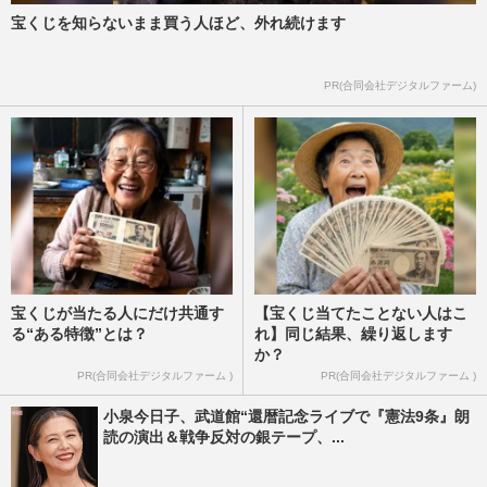
宝くじを知らないまま買う人ほど、外れ続けます
PR(合同会社デジタルファーム)
宝くじが当たる人にだけ共通す
【宝くじ当てたことない人はこ
る“ある特徴”とは？
れ】同じ結果、繰り返します
か？
PR(合同会社デジタルファーム )
PR(合同会社デジタルファーム )
小泉今日子、武道館“還暦記念ライブで『憲法9条』朗
読の演出＆戦争反対の銀テープ、...