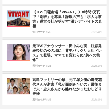
《TBS日曜劇場『VIVANT』》8時間3万円
で「別班」を募集！詐欺の声も「求人は事
実」運営会社が明かす“激レア”バイトの真
相
週刊女性PRIME
2026/8/6
元TBSアナウンサー・田中みな実、妊娠発
表後初の公の場に「背中パックリ大胆ドレ
ス」で登場、ママでも変わらぬ“美への執
念”
週刊女性PRIME
2026/8/6
高島ファミリーの母、元宝塚女優の寿美花
代さんが逝去「私が面倒みたいの」最後ま
で夫・忠夫さんから離れなかったおしどり
夫婦
週刊女性PRIME
2026/8/6