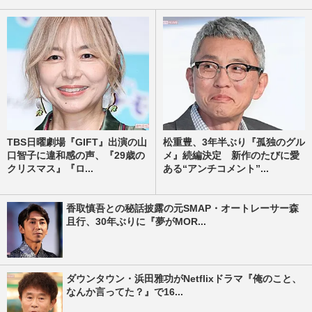
TBS日曜劇場『GIFT』出演の山
松重豊、3年半ぶり『孤独のグル
口智子に違和感の声、『29歳の
メ』続編決定 新作のたびに愛
クリスマス』『ロ...
ある“アンチコメント”...
香取慎吾との秘話披露の元SMAP・オートレーサー森
且行、30年ぶりに『夢がMOR...
ダウンタウン・浜田雅功がNetflixドラマ『俺のこと、
なんか言ってた？』で16...