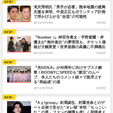
滝沢秀明氏「男手が必要」熊本地震の復興
支援を表明、中居正広もボランティア計画
で浮かび上がる“合流”の可能性
週刊女性PRIME
3時間前
『Number_i』神宮寺勇太・平野紫耀・岸
優太が“海外進出”の夢実現も、チケット価
格が大幅変更！世界規模の高騰に不満噴出
週刊女性PRIME
3時間前
『光GENJI』が40周年に向けサブスク解
禁！BOOWYにSPEEDも“復活”のムー
ブ、本人たちのコメント続々で急浮上す
る“再結成”の道
週刊女性PRIME
4時間前
『Aぇ!group』末澤誠也、村重杏奈とのデ
ート企画で見せた“オレ様”本性「ちっこい
なこの男」ファンの擁護も虚しく視聴者ド