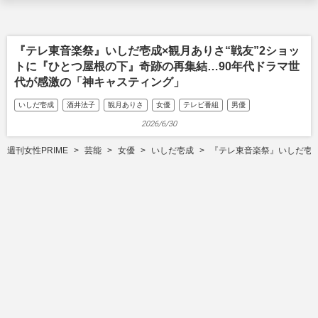
『テレ東音楽祭』いしだ壱成×観月ありさ“戦友”2ショッ
トに『ひとつ屋根の下』奇跡の再集結…90年代ドラマ世
代が感激の「神キャスティング」
いしだ壱成
酒井法子
観月ありさ
女優
テレビ番組
男優
2026/6/30
週刊女性PRIME
芸能
女優
いしだ壱成
『テレ東音楽祭』いしだ壱成