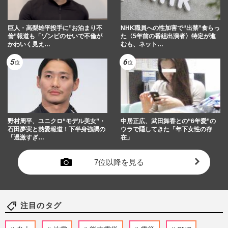
巨人・高梨雄平投手に”お泊まり不
NHK職員への性加害で“出禁”食らっ
倫”報道も「ゾンビのせいで不倫が
た〈5年前の番組出演者〉特定が進
かわいく見え…
むも、ネット…
野村周平、ユニクロ“モデル美女”・
中居正広、武田舞香との“6年愛”の
石田夢実と熱愛報道！下半身強調の
ウラで隠してきた「年下女性の存
「過激すぎ…
在」
7位以降を見る
注目のタグ