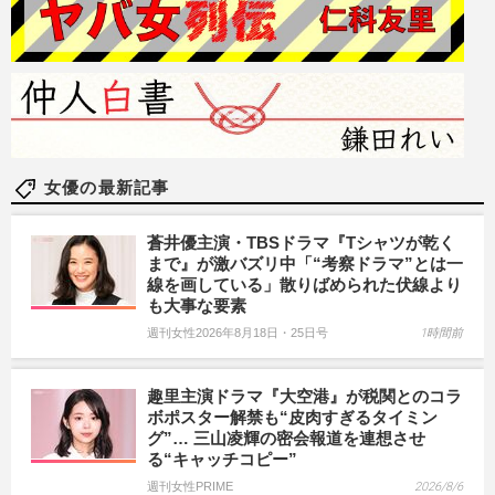
女優の最新記事
蒼井優主演・TBSドラマ『Tシャツが乾く
まで』が激バズリ中「“考察ドラマ”とは一
線を画している」散りばめられた伏線より
も大事な要素
週刊女性2026年8月18日・25日号
1時間前
趣里主演ドラマ『大空港』が税関とのコラ
ボポスター解禁も“皮肉すぎるタイミン
グ”… 三山凌輝の密会報道を連想させ
る“キャッチコピー”
週刊女性PRIME
2026/8/6