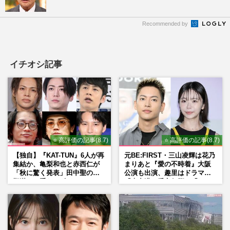
Recommended by
イチオシ記事
⭐ 高評価の記事(8.7)
⭐ 高評価の記事(8.7)
【独自】『KAT-TUN』6人が再
元BE:FIRST・三山凌輝は花乃
集結か、亀梨和也と赤西仁が
まりあと『愛の不時着』大阪
「秋に驚く発表」田中聖の刑
公演も出演、趣里はドラマ
期満了と重なる“匂わせ”では
『大空港』番宣行脚に「メン
ない理由
タル強すぎ」の実情