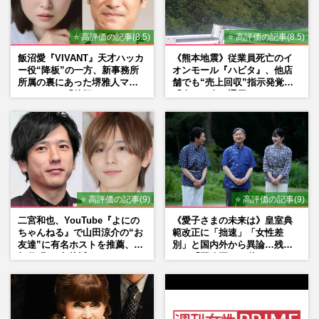
⭐ 高評価の記事(8.5)
⭐ 高評価の記事(8.5)
飯沼愛『VIVANT』天才ハッカ
《熊本地震》従業員死亡のイ
ー役“降板”の一方、新事務所
オンモール『ハビタ』、他店
所属の裏にあった堺雅人マネ
舗でも“売上回収”指示発覚で
ージャーの「後押し」
「命より金」通用しなくなっ
た言い訳
⭐ 高評価の記事(9)
⭐ 高評価の記事(9)
二宮和也、YouTube『よにの
《愛子さまの未来は》皇室典
ちゃんねる』で山田涼介の“お
範改正に「拙速」「女性差
友達”に有名ホストを推薦、歌
別」と国内外から異論…残さ
舞伎町に“急接近”でファン
れた「再改正」の道
「関わらないで！」