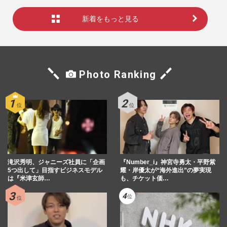
新着をもっと見る
Photo Ranking
滝沢秀明、ジャニーズ社員に「企画
『Number_i』神宮寺勇太・平野紫
5つ出して」目指すビジネスモデル
耀・岸優太が“海外進出”の夢実現
は『米津玄師…
も、チケット価…