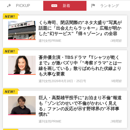
PICKUP
新着
ランキング
くら寿司、閉店間際の“ネタ大盛り”写真が
話題に「出会えたらラッキー」広報が明か
した“幻サービス”『得々ゾーン』の全容
週刊女性PRIME
0時間前
蒼井優主演・TBSドラマ『Tシャツが乾く
まで』が激バズリ中「“考察ドラマ”とは一
線を画している」散りばめられた伏線より
も大事な要素
週刊女性2026年8月18日・25日号
1時間前
巨人・高梨雄平投手に”お泊まり不倫”報道
も「ゾンビのせいで不倫がかわいく見え
る」ファンの反応が示す野球界の“不祥事
慣れ”
週刊女性PRIME
2時間前