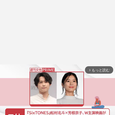
もっと読む
arrow_forward_ios