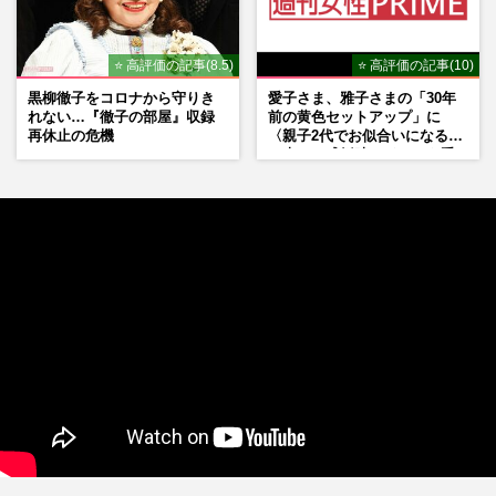
⭐ 高評価の記事(8.5)
⭐ 高評価の記事(10)
黒柳徹子をコロナから守りき
愛子さま、雅子さまの「30年
れない…『徹子の部屋』収録
前の黄色セットアップ」に
再休止の危機
〈親子2代でお似合いになる〉
の声、ご成婚時のドレスも手
がけた森英恵さんとの絆