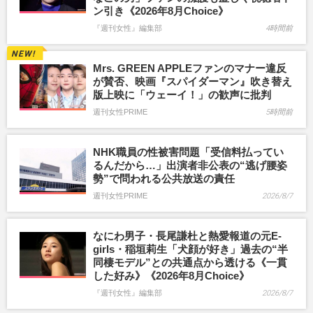
ン引き《2026年8月Choice》
『週刊女性』編集部
4時間前
Mrs. GREEN APPLEファンのマナー違反
が賛否、映画『スパイダーマン』吹き替え
版上映に「ウェーイ！」の歓声に批判
週刊女性PRIME
5時間前
NHK職員の性被害問題「受信料払ってい
るんだから…」出演者非公表の“逃げ腰姿
勢”で問われる公共放送の責任
週刊女性PRIME
2026/8/7
なにわ男子・長尾謙杜と熱愛報道の元E-
girls・稲垣莉生「犬顔が好き」過去の“半
同棲モデル”との共通点から透ける《一貫
した好み》《2026年8月Choice》
『週刊女性』編集部
2026/8/7