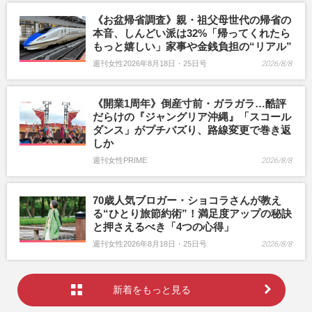
《お盆帰省調査》親・祖父母世代の帰省の
本音、しんどい派は32%「帰ってくれたら
もっと嬉しい」家事や金銭負担の“リアル”
週刊女性2026年8月18日・25日号
2026/8/8
《開業1周年》倒産寸前・ガラガラ…酷評
だらけの『ジャングリア沖縄』「スコール
ダンス」がプチバズり、路線変更で巻き返
しか
週刊女性PRIME
2026/8/8
70歳人気ブロガー・ショコラさんが教え
る“ひとり旅節約術”！満足度アップの秘訣
と押さえるべき「4つの心得」
週刊女性2026年8月18日・25日号
2026/8/8
新着をもっと見る