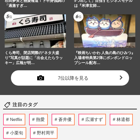
石田夢実と熱愛報道！下半身強調の
5つ出して」目指すビジネスモデル
「過激すぎ…
は『米津玄師…
くら寿司、閉店間際の“ネタ大盛
『映画ちいかわ 人魚の島のひみつ』
り”写真が話題に「出会えたらラッ
入場者特典第2弾にボンボンドロッ
キー」広報が明…
プシール配布…
7位以降を見る
注目のタグ
Netflix
熱愛
蒼井優
広瀬すず
林遣都
小栗旬
野村周平