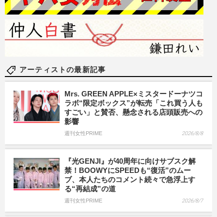
アーティストの最新記事
Mrs. GREEN APPLE×ミスタードーナツコ
ラボ“限定ボックス”が転売「これ買う人も
すごい」と賛否、懸念される店頭販売への
影響
週刊女性PRIME
2026/8/8
『光GENJI』が40周年に向けサブスク解
禁！BOOWYにSPEEDも“復活”のムー
ブ、本人たちのコメント続々で急浮上す
る“再結成”の道
週刊女性PRIME
2026/8/7