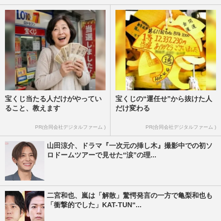
宝くじ当たる人だけがやってい
宝くじの“運任せ”から抜けた人
ること、教えます
だけ変わる
PR(合同会社デジタルファーム )
PR(合同会社デジタルファーム )
山田涼介、ドラマ『一次元の挿し木』撮影中での初ソ
ロドームツアーで見せた“涙”の理...
二宮和也、嵐は「解散」驚愕発言の一方で亀梨和也も
「衝撃的でした」KAT-TUN“...