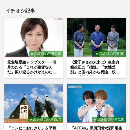
イチオシ記事
⭐ 高評価の記事(10)
⭐ 高評価の記事(9)
元宝塚星組トップスター・湖
《愛子さまの未来は》皇室典
月わたる「これが宝塚なん
範改正に「拙速」「女性差
だ」振り返るかけがえのない
別」と国内外から異論…残さ
日々、夢の現在地と“男役”へ
れた「再改正」の道
の思い
⭐ 高評価の記事(8.7)
⭐ 高評価の記事(10)
「コンビニおにぎり」を平気
『ACEes』浮所飛貴×深田竜生