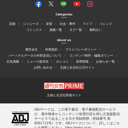
Categories
芸能
ジャニーズ
皇室
社会・事件
ライフ
トレンド
コミックス
連載一覧
タグ一覧
無料占い
About us
運営会社
利用規約
プライバシーポリシー
パーソナルデータの外部送信について
コンテンツ制作・編集ポリシー
広告掲載
ニュース提供先
タレコミ
採用情報
お知らせ一覧
お問い合わせ
主婦と生活社公式サイト
主婦と生活社関連サイト
ABJマークは、この電子書店・電子書籍配信サービス
が、著作権者からコンテンツ使用許諾を得た正規版配信
サービスであることを示す登録商標（登録番号 第
6091713号）です。ABJマークについて、詳しくはこち
らを御覧ください。
https://aebs.or.jp/