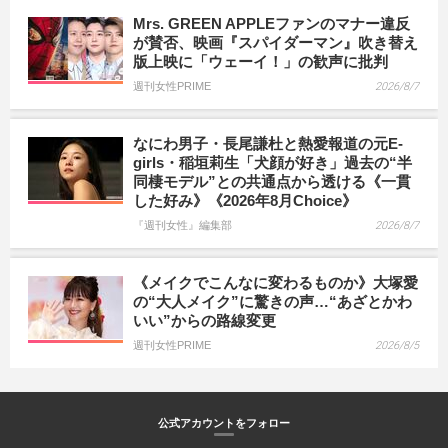
Mrs. GREEN APPLEファンのマナー違反
が賛否、映画『スパイダーマン』吹き替え
版上映に「ウェーイ！」の歓声に批判
週刊女性PRIME
2026/8/7
なにわ男子・長尾謙杜と熱愛報道の元E-
girls・稲垣莉生「犬顔が好き」過去の“半
同棲モデル”との共通点から透ける《一貫
した好み》《2026年8月Choice》
『週刊女性』編集部
2026/8/7
《メイクでこんなに変わるものか》大塚愛
の“大人メイク”に驚きの声…“あざとかわ
いい”からの路線変更
週刊女性PRIME
2026/8/5
公式アカウントをフォロー