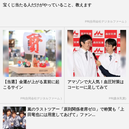
宝くじ当たる人だけがやっていること、教えます
PR(合同会社デジタルファーム )
【当選】金運が上がる直前に起
アマゾンで大人気！血圧対策は
こるサイン
コーヒーに足してみて
PR(合同会社デジタルファーム )
PR(森永乳業)
嵐のラストツアー「原則関係者席ゼロ」で称賛も「上
田竜也には用意してあげて」ファン...