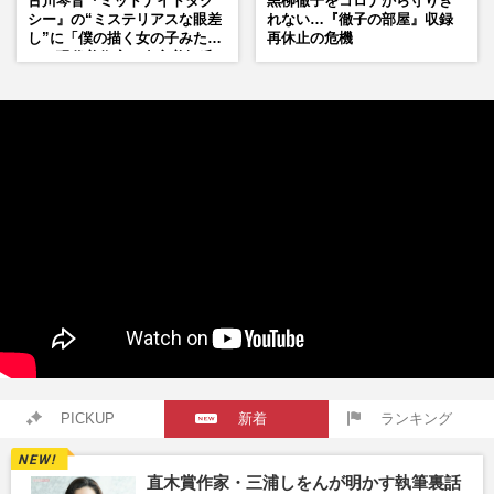
古川琴音『ミッドナイトタク
黒柳徹子をコロナから守りき
シー』の“ミステリアスな眼差
れない…『徹子の部屋』収録
し”に「僕の描く女の子みた
再休止の危機
い」現代美術家・奈良美智氏
もSNSで“公認”
PICKUP
新着
ランキング
直木賞作家・三浦しをんが明かす執筆裏話