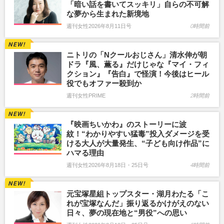
「暗い話を書いてスッキリ」自らの不可解
な夢から生まれた新境地
週刊女性2026年8月11日号
0時間前
ニトリの「Nクールおじさん」清水伸が朝
ドラ『風、薫る』だけじゃな『マイ・フィ
クション』『告白』で怪演！今後はヒール
役でもオファー殺到か
週刊女性PRIME
2時間前
『映画ちいかわ』のストーリーに波
紋！“わかりやすい猛毒”投入ダメージを受
ける大人が大量発生、“子ども向け作品”に
ハマる理由
週刊女性2026年8月18日・25日号
4時間前
元宝塚星組トップスター・湖月わたる「こ
れが宝塚なんだ」振り返るかけがえのない
日々、夢の現在地と“男役”への思い