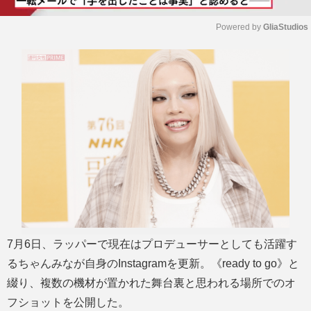
Powered by 
GliaStudios
M
u
t
e
7月6日、ラッパーで現在はプロデューサーとしても活躍す
るちゃんみなが自身のInstagramを更新。《ready to go》と
綴り、複数の機材が置かれた舞台裏と思われる場所でのオ
フショットを公開した。