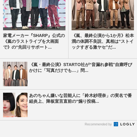
家電メーカー『SHARP』公式の
《嵐、最終公演から1か月》松本
《嵐のラストライブを大画面
潤の体調不良説、真相は“ストイ
で》の“先回りサポート...
ックすぎる激ヤセ”だ...
《嵐・最終公演》STARTO社が“音漏れ参戦”自粛呼び
かけに「写真だけでも…」問...
あのちゃん嫌いな芸能人に「鈴木紗理奈」の実名で番
組炎上、降板宣言直前の“煽り投稿...
Recommended by