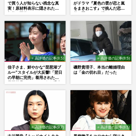
で買う人が知らない残念な真
がドラマ『夏色の雲が恋と嵐
実！原材料表示に隠された添
をまきおこす』で挑んだ恋人
加物の正体
役、照れながら挑んだキュン
シーン秘話
⭐ 高評価の記事(8.5)
⭐ 高評価の記事(8.5)
佳子さま、鮮やかな“琵琶湖ブ
磯野貴理子、本当の離婚理由
ルー”スタイルが大反響!「翌日
は「金の切れ目」だった
の早朝に完売」着用された地
元工芸品のイヤリングが“爆売
れ”
⭐ 高評価の記事(9.7)
⭐ 高評価の記事(8.5)