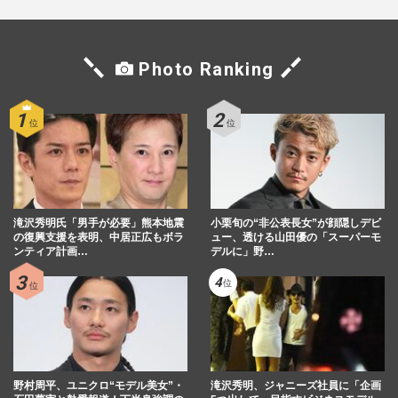
Photo Ranking
滝沢秀明氏「男手が必要」熊本地震
小栗旬の“非公表長女”が顔隠しデビ
の復興支援を表明、中居正広もボラ
ュー、透ける山田優の「スーパーモ
ンティア計画…
デルに」野…
野村周平、ユニクロ“モデル美女”・
滝沢秀明、ジャニーズ社員に「企画