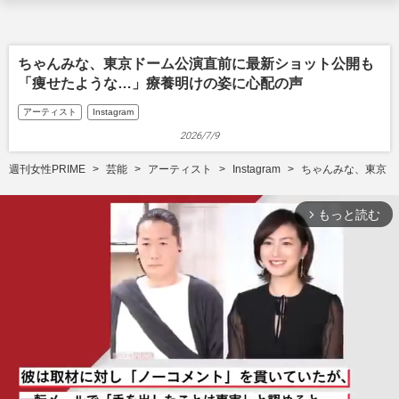
ちゃんみな、東京ドーム公演直前に最新ショット公開も
「痩せたような…」療養明けの姿に心配の声
アーティスト
Instagram
2026/7/9
週刊女性PRIME
芸能
アーティスト
Instagram
ちゃんみな、東京ド
もっと読む
arrow_forward_ios