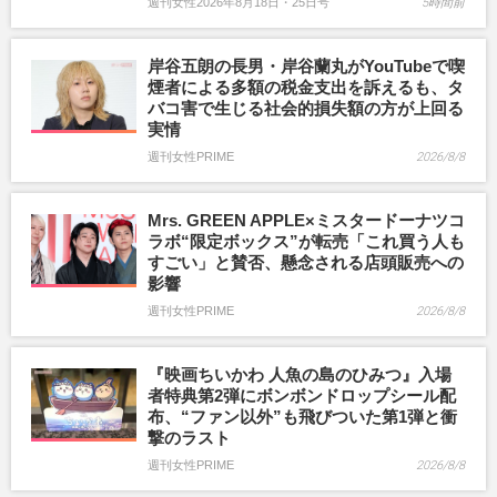
週刊女性2026年8月18日・25日号
5時間前
岸谷五朗の長男・岸谷蘭丸がYouTubeで喫
煙者による多額の税金支出を訴えるも、タ
バコ害で生じる社会的損失額の方が上回る
実情
週刊女性PRIME
2026/8/8
Mrs. GREEN APPLE×ミスタードーナツコ
ラボ“限定ボックス”が転売「これ買う人も
すごい」と賛否、懸念される店頭販売への
影響
週刊女性PRIME
2026/8/8
『映画ちいかわ 人魚の島のひみつ』入場
者特典第2弾にボンボンドロップシール配
布、“ファン以外”も飛びついた第1弾と衝
撃のラスト
週刊女性PRIME
2026/8/8