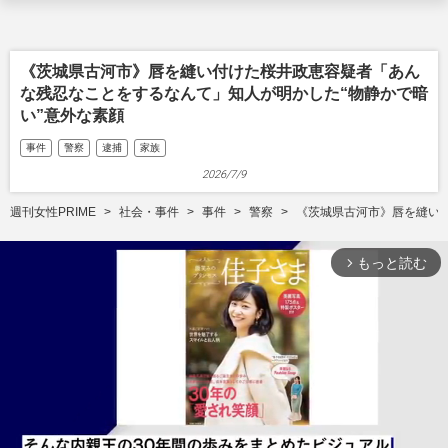
《茨城県古河市》唇を縫い付けた桜井政恵容疑者「あん
な残忍なことをするなんて」知人が明かした“物静かで暗
い”意外な素顔
事件
警察
逮捕
家族
2026/7/9
週刊女性PRIME
社会・事件
事件
警察
《茨城県古河市》唇を縫い
もっと読む
arrow_forward_ios