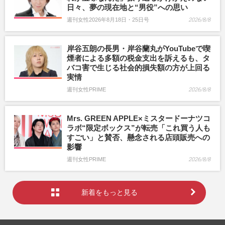
日々、夢の現在地と“男役”への思い
週刊女性2026年8月18日・25日号
2026/8/8
岸谷五朗の長男・岸谷蘭丸がYouTubeで喫
煙者による多額の税金支出を訴えるも、タ
バコ害で生じる社会的損失額の方が上回る
実情
週刊女性PRIME
2026/8/8
Mrs. GREEN APPLE×ミスタードーナツコ
ラボ“限定ボックス”が転売「これ買う人も
すごい」と賛否、懸念される店頭販売への
影響
週刊女性PRIME
2026/8/8
新着をもっと見る