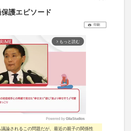
過保護エピソード
印刷
もっと読む
arrow_forward_ios
Powered by 
GliaStudios
議論されるこの問題だが、最近の親子の関係性