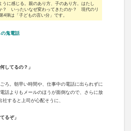
ように感じる。親のあり方、子のあり方。はたし
M
か？ いったいなぜ変わってきたのか？ 現代のリ
u
第4弾は「子どもの言い分」です。
t
e
らの鬼電話
何してるの？」
ごろ。朝早い時間や、仕事中の電話に出られずに
電話よりもメールのほうが面倒なので、さらに放
出社すると上司が心配そうに、
てるぞ」