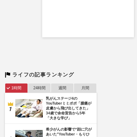
ライフの記事ランキング
1時間
24時間
週間
月間
乳がんステージ4の
YouTuberミミポポ「腫瘍が
皮膚から飛び出してきた」
34歳で余命宣告から5年
「大きな学び」
希少がんの影響で“顔に穴が
あいた”YouTuber・もりひ