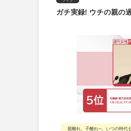
ガチ実録! ウチの親の
親離れ、子離れ─。いつの時代も