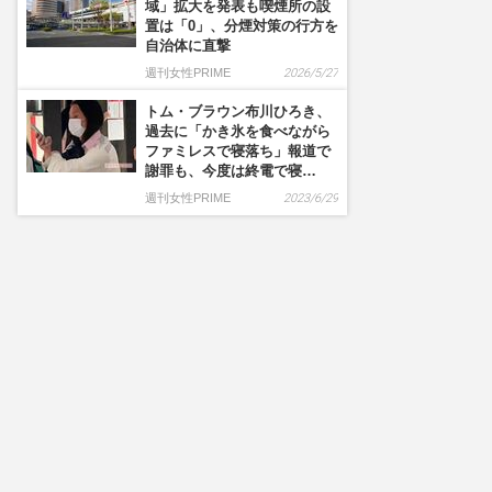
域」拡大を発表も喫煙所の設
置は「0」、分煙対策の行方を
自治体に直撃
週刊女性PRIME
2026/5/27
トム・ブラウン布川ひろき、
過去に「かき氷を食べながら
ファミレスで寝落ち」報道で
謝罪も、今度は終電で寝…
週刊女性PRIME
2023/6/29