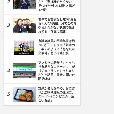
さん「夢は諦めたくない」
見つけた“生きる源”と掲げ
る“夢”
世界でも前例なし難病“おも
ちくん”の両親、おでこの骨
やまぶたがない状態で生ま
れても「存在に感謝」
市議会議員の平均年収は約
700万円！ ドラマ『銀河の
一票』のように「あなたが
立候補」という選択肢
ファミマの新作「も～っち
り食感きなこドーナツ」が
《ジェネリックもっちゅり
ん》と話題、同社に聞いた
開発経緯
惣菜が老化を早め、おにぎ
りが居眠り運転の原因に、
スーパー&コンビニの「危
ない食品」