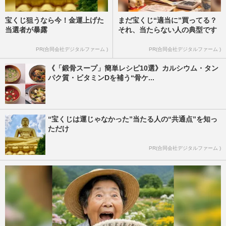
宝くじ狙うなら今！金運上げた
まだ宝くじ“適当に”買ってる？
当選者が暴露
それ、当たらない人の典型です
PR(合同会社デジタルファーム )
PR(合同会社デジタルファーム )
《「鍛骨スープ」簡単レシピ10選》カルシウム・タン
パク質・ビタミンDを補う“骨ケ...
“宝くじは運じゃなかった”当たる人の“共通点”を知っ
ただけ
PR(合同会社デジタルファーム )