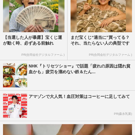
【当選した人が暴露】宝くじ運
まだ宝くじ“適当に”買ってる？
が動く時、必ずある前触れ
それ、当たらない人の典型です
PR(合同会社デジタルファーム )
PR(合同会社デジタルファーム )
NHK『トリセツショー』で話題「疲れの原因は隠れ貧
血かも」疲労を溜めない鉄＆たん...
アマゾンで大人気！血圧対策はコーヒーに足してみて
PR(森永乳業)