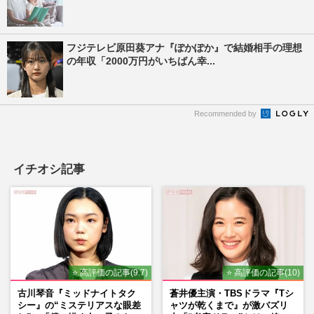
フジテレビ原田葵アナ『ぽかぽか』で結婚相手の理想
の年収「2000万円がいちばん幸...
Recommended by
イチオシ記事
⭐ 高評価の記事(9.7)
⭐ 高評価の記事(10)
古川琴音『ミッドナイトタク
蒼井優主演・TBSドラマ『Tシ
シー』の“ミステリアスな眼差
ャツが乾くまで』が激バズリ