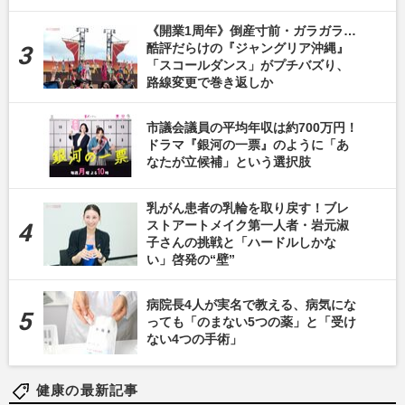
《開業1周年》倒産寸前・ガラガラ…
酷評だらけの『ジャングリア沖縄』
「スコールダンス」がプチバズり、
路線変更で巻き返しか
市議会議員の平均年収は約700万円！
ドラマ『銀河の一票』のように「あ
なたが立候補」という選択肢
乳がん患者の乳輪を取り戻す！ブレ
ストアートメイク第一人者・岩元淑
子さんの挑戦と「ハードルしかな
い」啓発の“壁”
病院長4人が実名で教える、病気にな
っても「のまない5つの薬」と「受け
ない4つの手術」
健康の最新記事