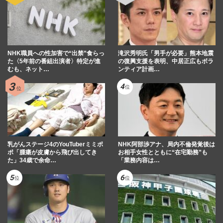
NHK職員への性加害で“出禁”食らっ
滝沢秀明氏「男手が必要」熊本地震
た〈5年前の番組出演者〉特定が進
の復興支援を表明、中居正広もボラ
むも、ネット…
ンティア計画…
乳がんステージ4のYouTuberミミポ
NHK阿部渉アナ、局内不倫発覚後は
ポ「腫瘍が皮膚から飛び出してき
お相手女性とともに“在宅勤務”も
た」34歳で余命…
「業務内容は…