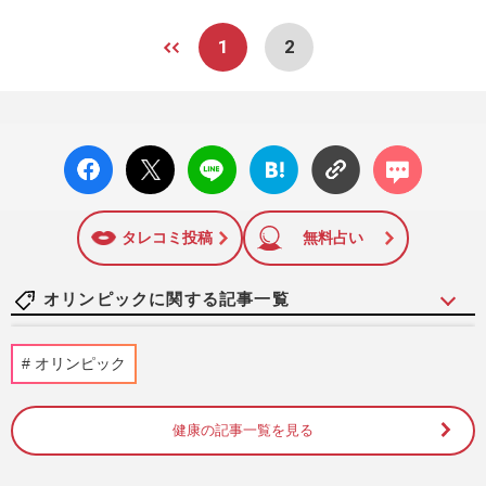
1
2
facebo
X ポス
LINE
はてな
コメン
ok い
ト
ブック
ト
いね
マーク
に追加
タレコミ投稿
無料占い
オリンピックに関する記事一覧
スピードスケート・高木美帆が国民栄誉賞
オリンピック
受賞！副賞に「包丁10本」を選んだ背景
と、刃に刻まれた“高市早苗…
週刊女性PRIME
2026/8/6
健康の記事一覧を見る
フィギュアスケート・りくりゅうペア、