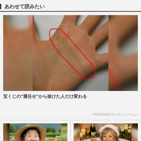
YouTube開設1日で登録者10万人突破、編
あわせて読みたい
集も自ら担当する“本気路線”…
週刊女性PRIME
2026/7/30
高木美帆が“国民栄誉賞”授与決定、納得の
声のウラで「スポーツ選手を利用するな」
政府の“人気取り”に疑…
週刊女性PRIME
2026/7/27
アイスダンス本田真凜＆宇野昌磨こと“し
ょまりん”ペア、練習動画公開でファンも
「ドキドキする」身体を密…
週刊女性PRIME
2026/7/14
宝くじの“運任せ”から抜けた人だけ変わる
立憲・古賀千景議員の発言は「冒涜」甘す
PR(合同会社デジタルファーム )
ぎ処分に有志が抗議文…金メダリスト
の“自慢の父は自衛官”投稿も…
週刊女性PRIME
2026/6/20