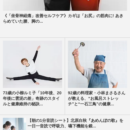
《「坐骨神経痛」改善セルフケア》カギは「お尻」の筋肉に! あき
らめていた腰、脚の...
73歳の小柳ルミ子「10年後、20
92歳の料理家・小林まさるさん
年後に雲泥の差」奇跡のスタイ
が教える、“お風呂ストレッ
ルと健康維持の秘訣...
チ”と“一石三鳥”の健康...
【朝の1分音読シート】北原白秋『あめんぼの歌』を
一日一音読で呼吸力、嚥下機能を鍛...