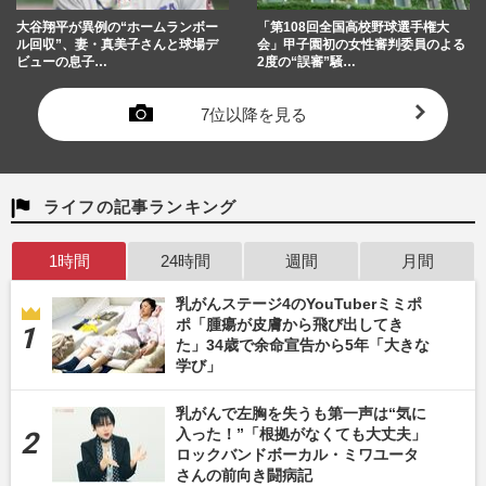
大谷翔平が異例の“ホームランボー
「第108回全国高校野球選手権大
ル回収”、妻・真美子さんと球場デ
会」甲子園初の女性審判委員のよる
ビューの息子…
2度の“誤審”騒…
7位以降を見る
ライフの記事ランキング
1時間
24時間
週間
月間
乳がんステージ4のYouTuberミミポ
ポ「腫瘍が皮膚から飛び出してき
た」34歳で余命宣告から5年「大きな
学び」
乳がんで左胸を失うも第一声は“気に
入った！”「根拠がなくても大丈夫」
ロックバンドボーカル・ミワユータ
さんの前向き闘病記