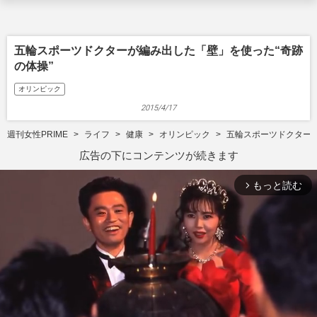
五輪スポーツドクターが編み出した「壁」を使った“奇跡
の体操”
オリンピック
2015/4/17
週刊女性PRIME
ライフ
健康
オリンピック
五輪スポーツドクターが
広告の下にコンテンツが続きます
もっと読む
arrow_forward_ios