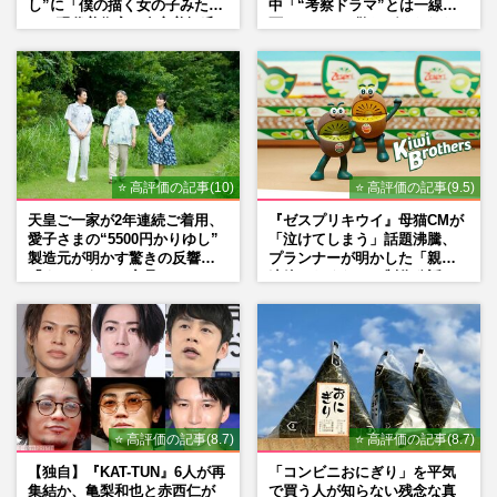
し”に「僕の描く女の子みた
中「“考察ドラマ”とは一線を
い」現代美術家・奈良美智氏
画している」散りばめられた
もSNSで“公認”
伏線よりも大事な要素
⭐ 高評価の記事(10)
⭐ 高評価の記事(9.5)
天皇ご一家が2年連続ご着用、
『ゼスプリキウイ』母猫CMが
愛子さまの“5500円かりゆし”
「泣けてしまう」話題沸騰、
製造元が明かす驚きの反響
プランナーが明かした「親に
「まさかうちの商品とは…」
連絡したくなる」制作秘話
⭐ 高評価の記事(8.7)
⭐ 高評価の記事(8.7)
【独自】『KAT-TUN』6人が再
「コンビニおにぎり」を平気
集結か、亀梨和也と赤西仁が
で買う人が知らない残念な真