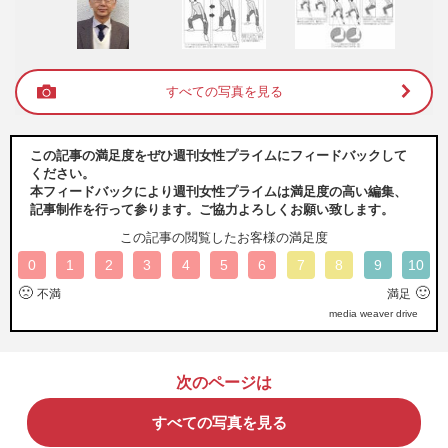
すべての写真を見る
この記事の満足度をぜひ週刊女性プライムにフィードバックして
ください。
本フィードバックにより週刊女性プライムは満足度の高い編集、
記事制作を行って参ります。ご協力よろしくお願い致します。
この記事の閲覧したお客様の満足度
0
1
2
3
4
5
6
7
8
9
10
🙁
🙂
不満
満足
media weaver drive
次のページは
すべての写真を見る