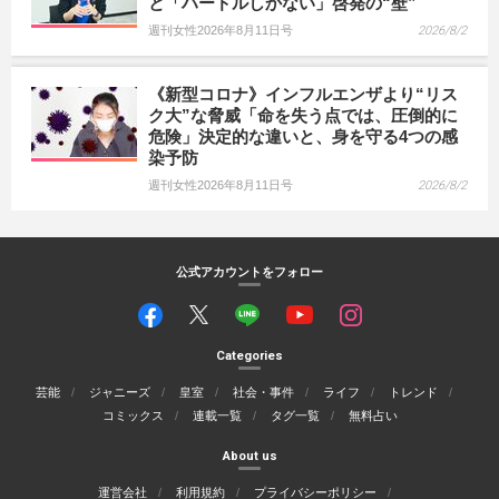
と「ハードルしかない」啓発の“壁”
週刊女性2026年8月11日号
2026/8/2
《新型コロナ》インフルエンザより“リス
ク大”な脅威「命を失う点では、圧倒的に
危険」決定的な違いと、身を守る4つの感
染予防
週刊女性2026年8月11日号
2026/8/2
公式アカウントをフォロー
Categories
芸能
ジャニーズ
皇室
社会・事件
ライフ
トレンド
コミックス
連載一覧
タグ一覧
無料占い
About us
運営会社
利用規約
プライバシーポリシー