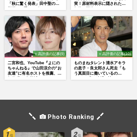
「秋に驚く発表」田中聖の刑
実！原材料表示に隠された添
期満了と重なる“匂わせ”では
加物の正体
ない理由
⭐ 高評価の記事(9)
⭐ 高評価の記事(10)
二宮和也、YouTube『よにの
ものまねタレント清水アキラ
ちゃんねる』で山田涼介の“お
の息子・良太郎さん死去「も
友達”に有名ホストを推薦、歌
う真面目に働いているの
舞伎町に“急接近”でファン
で」、2度の逮捕も諦めなかっ
「関わらないで！」
た芸能界“波乱に満ちた37年”
Photo Ranking