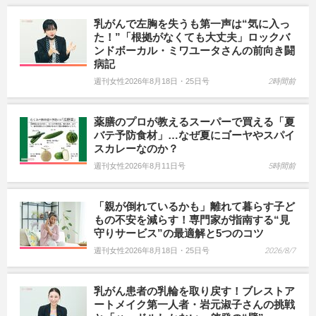
乳がんで左胸を失うも第一声は“気に入っ
た！”「根拠がなくても大丈夫」ロックバ
ンドボーカル・ミワユータさんの前向き闘
病記
週刊女性2026年8月18日・25日号
2時間前
薬膳のプロが教えるスーパーで買える「夏
バテ予防食材」…なぜ夏にゴーヤやスパイ
スカレーなのか？
週刊女性2026年8月11日号
5時間前
「親が倒れているかも」離れて暮らす子ど
もの不安を減らす！専門家が指南する“見
守りサービス”の最適解と5つのコツ
週刊女性2026年8月18日・25日号
2026/8/7
乳がん患者の乳輪を取り戻す！ブレストア
ートメイク第一人者・岩元淑子さんの挑戦