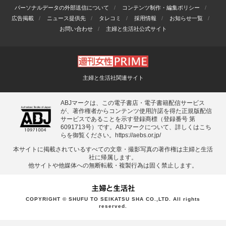
パーソナルデータの外部送信について
コンテンツ制作・編集ポリシー
広告掲載
ニュース提供先
タレコミ
採用情報
お知らせ一覧
お問い合わせ
主婦と生活社公式サイト
主婦と生活社関連サイト
ABJマークは、この電子書店・電子書籍配信サービス
が、著作権者からコンテンツ使用許諾を得た正規版配信
サービスであることを示す登録商標（登録番号 第
6091713号）です。ABJマークについて、詳しくはこち
らを御覧ください。
https://aebs.or.jp/
本サイトに掲載されているすべての⽂章・撮影写真の著作権は主婦と⽣活
社に帰属します。
他サイトや他媒体への無断転載・複製⾏為は固く禁⽌します。
COPYRIGHT © SHUFU TO SEIKATSU SHA CO.,LTD. All rights
reserved.