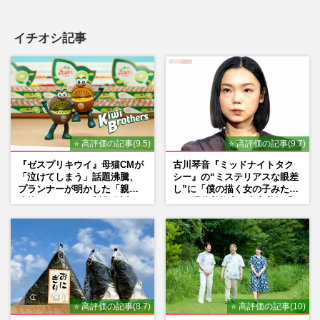
イチオシ記事
⭐ 高評価の記事(9.5)
⭐ 高評価の記事(9.7)
『ゼスプリキウイ』母猫CMが
古川琴音『ミッドナイトタク
「泣けてしまう」話題沸騰、
シー』の“ミステリアスな眼差
プランナーが明かした「親に
し”に「僕の描く女の子みた
連絡したくなる」制作秘話
い」現代美術家・奈良美智氏
もSNSで“公認”
⭐ 高評価の記事(8.7)
⭐ 高評価の記事(10)