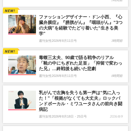
2時間前
ファッションデザイナー・ドン小西、『心
臓弁膜症』『膀胱がん』『咽頭がん』“3つ
の大病”を経験でたどり着いた“生きる美
学”
週刊女性2026年8月11日号
3時間前
毒蝮三太夫、90歳で語る戦争のリアル
「靴の中にちぎれた足首」「抑留で変わっ
た兄」…終戦後も続いた悲劇
週刊女性2026年8月11日号
8時間前
乳がんで左胸を失うも第一声は“気に入っ
た！”「根拠がなくても大丈夫」ロックバ
ンドボーカル・ミワユータさんの前向き闘
病記
週刊女性2026年8月18日・25日号
2026/8/9