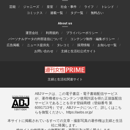
芸能
ジャニーズ
皇室
社会・事件
ライフ
トレンド
コミックス
連載一覧
タグ一覧
無料占い
About us
運営会社
利用規約
プライバシーポリシー
パーソナルデータの外部送信について
コンテンツ制作・編集ポリシー
広告掲載
ニュース提供先
タレコミ
採用情報
お知らせ一覧
お問い合わせ
主婦と生活社公式サイト
主婦と生活社関連サイト
ABJマークは、この電子書店・電子書籍配信サービス
が、著作権者からコンテンツ使用許諾を得た正規版配信
サービスであることを示す登録商標（登録番号 第
6091713号）です。ABJマークについて、詳しくはこち
らを御覧ください。
https://aebs.or.jp/
本サイトに掲載されているすべての⽂章・撮影写真の著作権は主婦と⽣活
社に帰属します。
他サイトや他媒体への無断転載・複製⾏為は固く禁⽌します。