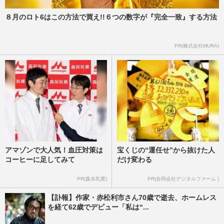
８月のロト6はこの方法で買え!!６つの数字が『完全一致』する方法
PR(株式会社MURA)
アマゾンで大人気！血圧対策は
宝くじの“運任せ”から抜けた人
コーヒーに足してみて
だけ変わる
PR(森永乳業)
PR(合同会社デジタルファーム )
【訃報】作家・赤松利市さん70歳で逝去、ホームレス
を経て62歳でデビュー「私は“...