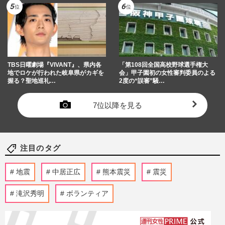
TBS日曜劇場『VIVANT』、県内各
「第108回全国高校野球選手権大
地でロケが行われた岐阜県がカギを
会」甲子園初の女性審判委員のよる
握る？聖地巡礼…
2度の“誤審”騒…
7位以降を見る
注目のタグ
地震
中居正広
熊本震災
震災
滝沢秀明
ボランティア