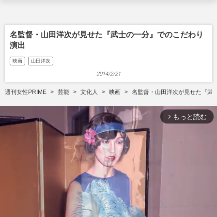
名監督・山田洋次が見せた『武士の一分』でのこだわり
演出
映画
山田洋次
2014/2/21
週刊女性PRIME
芸能
文化人
映画
名監督・山田洋次が見せた『武
もっと読む
arrow_forward_ios