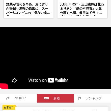
惣菜が老化を早め、おにぎり
元BE:FIRST・三山凌輝は花乃
が居眠り運転の原因に、スー
まりあと『愛の不時着』大阪
パー&コンビニの「危ない食
公演も出演、趣里はドラマ
品」
『大空港』番宣行脚に「メン
タル強すぎ」の実情
PICKUP
新着
ランキング