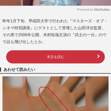
Powered by 
GliaStudios
M
昨年1月下旬、早稲田大学で行われた『マスターズ・オブ・
u
シネマ特別講座』にゲストとして登壇した山田洋次監督。
t
e
その席で2006年公開、木村拓哉主演の『武士の一分』のウ
ラ話も飛び出したとか。
本文を読む
あわせて読みたい