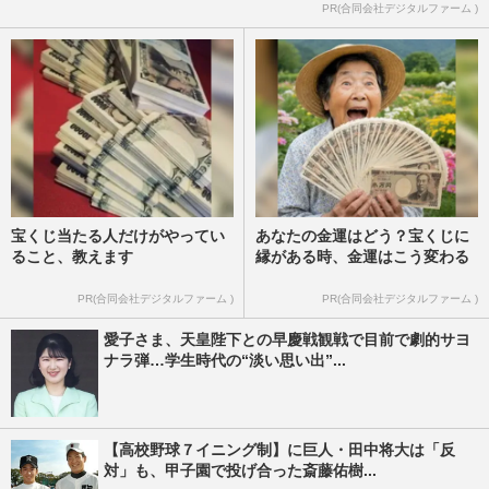
PR(合同会社デジタルファーム )
宝くじ当たる人だけがやってい
あなたの金運はどう？宝くじに
ること、教えます
縁がある時、金運はこう変わる
PR(合同会社デジタルファーム )
PR(合同会社デジタルファーム )
愛子さま、天皇陛下との早慶戦観戦で目前で劇的サヨ
ナラ弾…学生時代の“淡い思い出”...
【高校野球７イニング制】に巨人・田中将大は「反
対」も、甲子園で投げ合った斎藤佑樹...