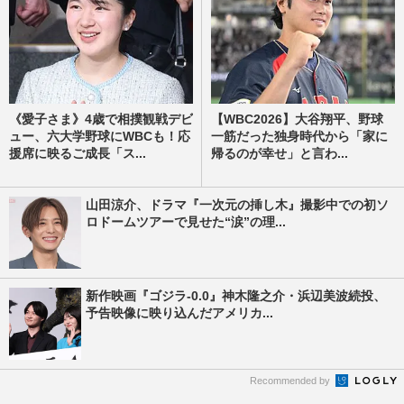
《愛子さま》4歳で相撲観戦デビ
【WBC2026】大谷翔平、野球
ュー、六大学野球にWBCも！応
一筋だった独身時代から「家に
援席に映るご成長「ス...
帰るのが幸せ」と言わ...
山田涼介、ドラマ『一次元の挿し木』撮影中での初ソ
ロドームツアーで見せた“涙”の理...
新作映画『ゴジラ-0.0』神木隆之介・浜辺美波続投、
予告映像に映り込んだアメリカ...
Recommended by