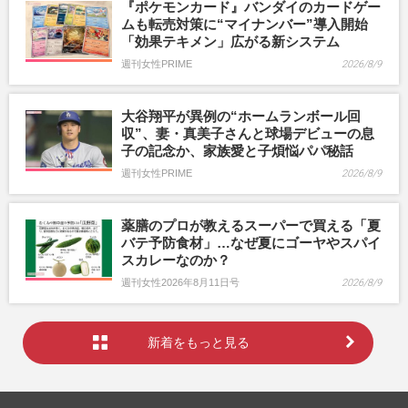
『ポケモンカード』バンダイのカードゲー
ムも転売対策に“マイナンバー”導入開始
「効果テキメン」広がる新システム
週刊女性PRIME
2026/8/9
大谷翔平が異例の“ホームランボール回
収”、妻・真美子さんと球場デビューの息
子の記念か、家族愛と子煩悩パパ秘話
週刊女性PRIME
2026/8/9
薬膳のプロが教えるスーパーで買える「夏
バテ予防食材」…なぜ夏にゴーヤやスパイ
スカレーなのか？
週刊女性2026年8月11日号
2026/8/9
新着をもっと見る