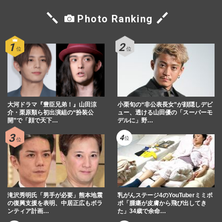
Photo Ranking
大河ドラマ『豊臣兄弟！』山田涼
小栗旬の“非公表長女”が顔隠しデビ
介・栗原類ら初出演組の“扮装公
ュー、透ける山田優の「スーパーモ
開”で「顔で天下…
デルに」野…
滝沢秀明氏「男手が必要」熊本地震
乳がんステージ4のYouTuberミミポ
の復興支援を表明、中居正広もボラ
ポ「腫瘍が皮膚から飛び出してき
ンティア計画…
た」34歳で余命…