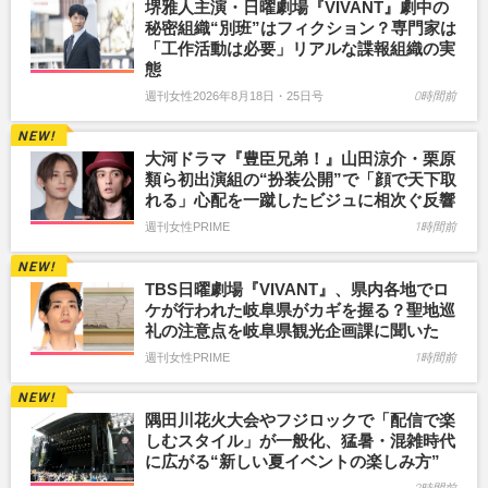
堺雅人主演・日曜劇場『VIVANT』劇中の
秘密組織“別班”はフィクション？専門家は
「工作活動は必要」リアルな諜報組織の実
態
週刊女性2026年8月18日・25日号
0時間前
大河ドラマ『豊臣兄弟！』山田涼介・栗原
類ら初出演組の“扮装公開”で「顔で天下取
れる」心配を一蹴したビジュに相次ぐ反響
週刊女性PRIME
1時間前
TBS日曜劇場『VIVANT』、県内各地でロ
ケが行われた岐阜県がカギを握る？聖地巡
礼の注意点を岐阜県観光企画課に聞いた
週刊女性PRIME
1時間前
隅田川花火大会やフジロックで「配信で楽
しむスタイル」が一般化、猛暑・混雑時代
に広がる“新しい夏イベントの楽しみ方”