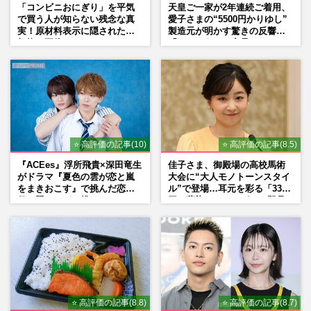
「コンビニおにぎり」を平気
天皇ご一家が2年連続ご着用、
で買う人が知らない残念な真
愛子さまの“5500円かりゆし”
実！原材料表示に隠された添
製造元が明かす驚きの反響
加物の正体
「まさかうちの商品とは…」
⭐ 高評価の記事(10)
⭐ 高評価の記事(8.5)
『ACEes』浮所飛貴×深田竜生
佳子さま、御殿場の高校馬術
がドラマ『夏色の雲が恋と嵐
大会に“大人モノトーンスタイ
をまきおこす』で挑んだ恋人
ル”で登場…耳元を彩る「3300
役、照れながら挑んだキュン
円の藍染イヤリング」は即品
シーン秘話
薄に
⭐ 高評価の記事(8.8)
⭐ 高評価の記事(8.7)