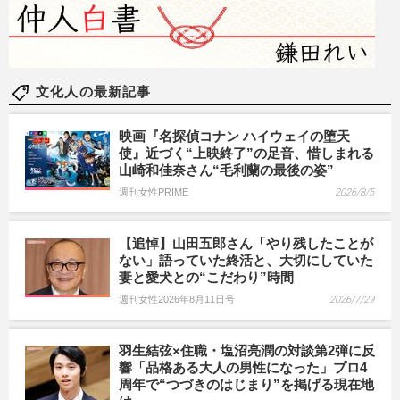
文化人の最新記事
映画『名探偵コナン ハイウェイの堕天
使』近づく“上映終了”の足音、惜しまれる
山崎和佳奈さん“毛利蘭の最後の姿”
週刊女性PRIME
2026/8/5
【追悼】山田五郎さん「やり残したことが
ない」語っていた終活と、大切にしていた
妻と愛犬との“こだわり”時間
週刊女性2026年8月11日号
2026/7/29
羽生結弦×住職・塩沼亮潤の対談第2弾に反
響「品格ある大人の男性になった」プロ4
周年で“つづきのはじまり”を掲げる現在地