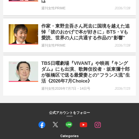
は
週刊女性PRIME
2026/7/28
作家・東野圭吾さん死去に国境を越えた追
悼「彼のおかげで本が好きに」BTS・Vも
愛読、世界の人に共通する作品の“影響”
週刊女性PRIME
2026/7/28
TBS日曜劇場『VIVANT』や映画『キング
ダム』にも出演、歌舞伎役者・坂東彌十郎
が板橋区で送る最愛妻との“フランス流”生
活《2026年7月Choice》
週刊女性2026年7月7日・14日号
2026/7/25
公式アカウントをフォロー
Categories