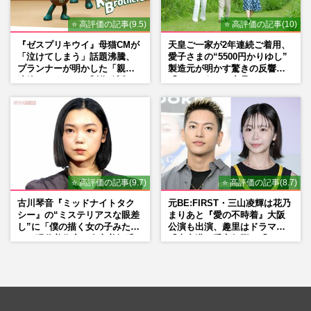
⭐ 高評価の記事(9.5)
⭐ 高評価の記事(10)
『ゼスプリキウイ』母猫CMが
天皇ご一家が2年連続ご着用、
「泣けてしまう」話題沸騰、
愛子さまの“5500円かりゆし”
プランナーが明かした「親に
製造元が明かす驚きの反響
連絡したくなる」制作秘話
「まさかうちの商品とは…」
⭐ 高評価の記事(9.7)
⭐ 高評価の記事(8.7)
古川琴音『ミッドナイトタク
元BE:FIRST・三山凌輝は花乃
シー』の“ミステリアスな眼差
まりあと『愛の不時着』大阪
し”に「僕の描く女の子みた
公演も出演、趣里はドラマ
い」現代美術家・奈良美智氏
『大空港』番宣行脚に「メン
もSNSで“公認”
タル強すぎ」の実情