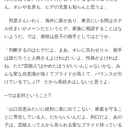
ん。オレや女房も、ヒデの兄貴も知らんと思うよ」
邦彦さんいわく、海外に家があり、東京にいる間はホテ
ル住まいがメーンだというヒデ。家族に相談することはな
いようだ。では、柴咲は息子の相手としてはどうか。
「判断するのはヒデだよ。まあ、オレに言わせりゃ、相手
は誰だろうと人柄さえよければいいよ。性格がよければ、
ね。ただ“芸能人”はやめたほうがいいんじゃないかな。み
んな変な自意識が強くてプライドが高くて、バランスが欠
けているでしょ!? だから長続きはしないと思うよ」
─では反対ということ?
「山口百恵みたいに絶対に表に出てこない、家庭を守るこ
とに専念している人。だからいいんだよ。利口だよ、あの
子は。芸能人って人から見られる変なプライド持っている