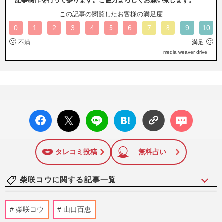
記事制作を行って参ります。ご協力よろしくお願い致します。
この記事の閲覧したお客様の満足度
0
1
2
3
4
5
6
7
8
9
10
🙁
🙂
不満
満足
media weaver drive
facebo
X ポス
LINE
はてな
コメン
ok い
ト
ブック
ト
いね
マーク
に追加
タレコミ投稿
無料占い
柴咲コウに関する記事一覧
《東野圭吾ドラマランキング》実に面白
柴咲コウ
山口百恵
い！圧倒的1位は福山雅治の『ガリレ