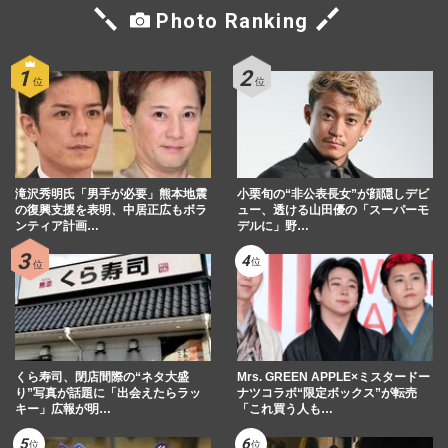
Photo Ranking
滝沢秀明氏「男手が必要」熊本地震
小栗旬の“非公表長女”が顔隠しデビ
の復興支援を表明、中居正広もボラ
ュー、透ける山田優の「スーパーモ
ンティア計画…
デルに」野…
くら寿司、閉店間際の“ネタ大盛
Mrs. GREEN APPLE×ミスタードー
り”写真が話題に「出会えたらラッ
ナツコラボ“限定ボックス”が転売
キー」広報が明…
「これ買う人も…