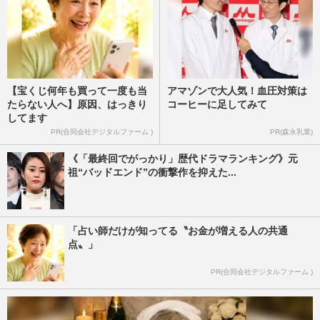
【宝くじ何年も買って一度も当
アマゾンで大人気！血圧対策は
たらない人へ】原因、はっきり
コーヒーに足してみて
してます
PR(合同会社デジタルファーム )
PR(森永乳業)
《「最終回でがっかり」歴代ドラマランキング》元
祖“バッドエンド”の衝撃作を抑えた...
「占い師だけが知ってる〝お金が増える人の共通
点〟」
PR(合同会社デジタルファーム )