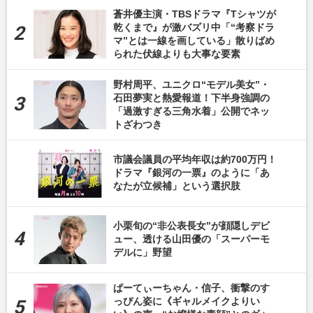
蒼井優主演・TBSドラマ『Tシャツが
乾くまで』が激バズリ中「“考察ドラ
マ”とは一線を画している」散りばめ
られた伏線よりも大事な要素
野村周平、ユニクロ“モデル美女”・
石田夢実と熱愛報道！下半身強調の
「過激すぎる三角水着」公開でネッ
トざわつき
市議会議員の平均年収は約700万円！
ドラマ『銀河の一票』のように「あ
なたが立候補」という選択肢
小栗旬の“非公表長女”が顔隠しデビ
ュー、透ける山田優の「スーパーモ
デルに」野望
ぱーてぃーちゃん・信子、衝撃のす
っぴん姿に《ギャルメイクよりい