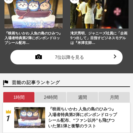
『映画ちいかわ 人魚の島のひみつ』
滝沢秀明、ジャニーズ社員に「企画
入場者特典第2弾にボンボンドロッ
5つ出して」目指すビジネスモデル
プシール配布…
は『米津玄師…
7位以降を見る
芸能の記事ランキング
1時間
24時間
週間
月間
『映画ちいかわ 人魚の島のひみつ』
入場者特典第2弾にボンボンドロップ
シール配布、“ファン以外”も飛びつ
いた第1弾と衝撃のラスト