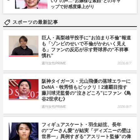
い》の声…“お嬢様な素顔”とのギャ
ップで好感度爆上がり
スポーツの最新記事
巨人・高梨雄平投手に”お泊まり不倫”報道
も「ゾンビのせいで不倫がかわいく見え
る」ファンの反応が示す野球界の“不祥事
慣れ”
週刊女性PRIME
2026/8/7
阪神タイガース・元山飛優の落球エラーに
DeNA・牧秀悟もビックリ！2連覇目指す
藤川球児監督の“泣きどころ”にファン《鳥
谷2世求む》
週刊女性PRIME
2026/8/7
フィギュアスケート・羽生結弦、長年
の“プーさん愛”が結実「ディズニーの壁は
世界一」異例すぎる“アスリート監修”の偉