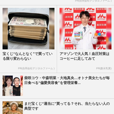
PR(合同会社デジタルファーム )
ナに「下ネタ的な性的内容」発言、住田裕
子弁護士の「福山のセクハ…
週刊女性PRIME
2025/8/19
宝くじ“なんとなく”で買ってい
アマゾンで大人気！血圧対策は
る限り変わらない
コーヒーに足してみて
PR(合同会社デジタルファーム )
PR(森永乳業)
柴咲コウ・中森明菜・大地真央…オトナ美女たちが毎
日食べる“偏愛美容食”を管理栄養...
まだ宝くじ“適当に”買ってる？それ、当たらない人の
典型です