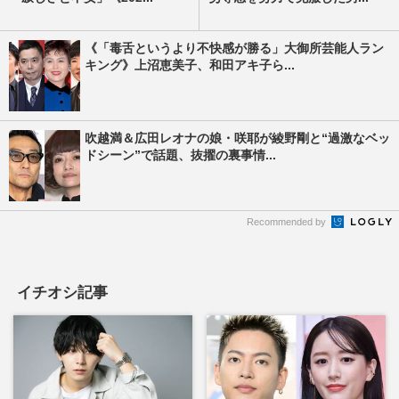
《「毒舌というより不快感が勝る」大御所芸能人ラン
キング》上沼恵美子、和田アキ子ら...
吹越満＆広田レオナの娘・咲耶が綾野剛と“過激なベッ
ドシーン”で話題、抜擢の裏事情...
Recommended by
イチオシ記事