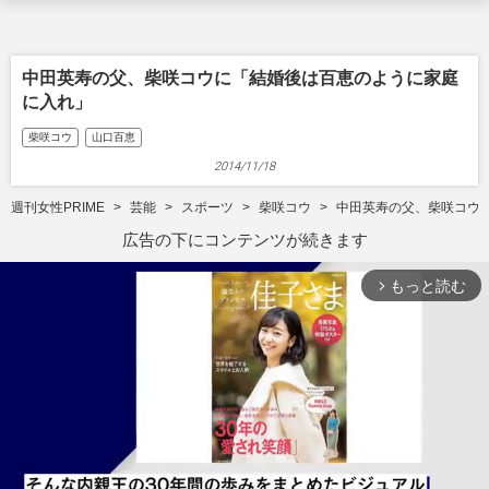
中田英寿の父、柴咲コウに「結婚後は百恵のように家庭
に入れ」
柴咲コウ
山口百恵
2014/11/18
週刊女性PRIME
芸能
スポーツ
柴咲コウ
中田英寿の父、柴咲コウ
広告の下にコンテンツが続きます
もっと読む
arrow_forward_ios