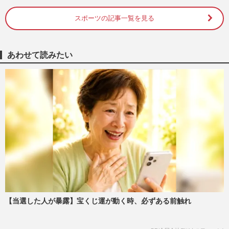
オ』、2位は二宮和也の『流星の絆…
週刊女性2024年7月2日号
2026/7/29
スポーツの記事一覧を見る
柴咲コウ・中森明菜・大地真央…オトナ美
女たちが毎日食べる“偏愛美容食”を管理栄
あわせて読みたい
養士が解説「内側からの…
週刊女性2026年2月24日号
2026/2/14
柴咲コウ主演映画『兄を持ち運べるサイズ
に』で20年ぶりにオダギリジョーと共演も
「“あ、どうも”みたいな…
週刊女性2025年11月25日号
2025/11/28
今週発売『週刊女性』11/25号の表紙と中
身はコチラ！
週刊女性本誌からのお知らせ
2025/11/11
【当選した人が暴露】宝くじ運が動く時、必ずある前触れ
フジテレビ不適切会合で福山雅治が女性ア