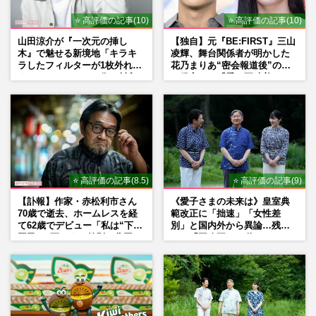
⭐ 高評価の記事(10)
⭐ 高評価の記事(10)
山田涼介が『一次元の挿し
【独自】元『BE:FIRST』三山
木』で魅せる新境地「キラキ
凌輝、舞台関係者が明かした
ラしたフィルターが1枚外れて
花乃まりあ“密会報道後”の呆
くれたら」アイドル像を封印
れ発言と、『愛の不時着』の
した覚悟
劇場が答えた共演舞台の行方
⭐ 高評価の記事(8.5)
⭐ 高評価の記事(9)
【訃報】作家・赤松利市さん
《愛子さまの未来は》皇室典
70歳で逝去、ホームレスを経
範改正に「拙速」「女性差
て62歳でデビュー「私は“下級
別」と国内外から異論…残さ
国民”。死ぬまで差別と貧困を
れた「再改正」の道
書き続けます」壮絶人生