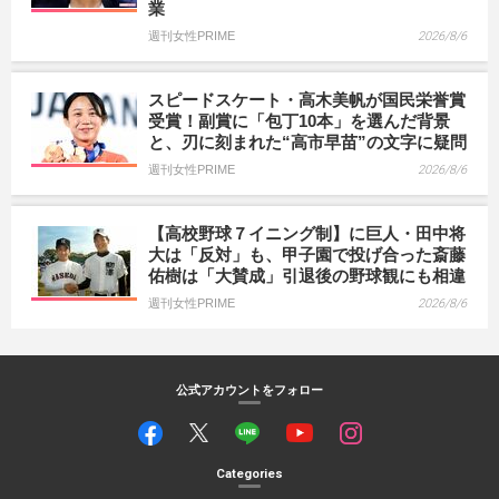
業
週刊女性PRIME
2026/8/6
スピードスケート・高木美帆が国民栄誉賞
受賞！副賞に「包丁10本」を選んだ背景
と、刃に刻まれた“高市早苗”の文字に疑問
週刊女性PRIME
2026/8/6
【高校野球７イニング制】に巨人・田中将
大は「反対」も、甲子園で投げ合った斎藤
佑樹は「大賛成」引退後の野球観にも相違
週刊女性PRIME
2026/8/6
公式アカウントをフォロー
Categories