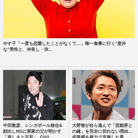
やす子「一度も恋愛したことがなくて…」唯一食事に行く“意外
な”男性と、仲良し・渋...
中田敦彦、シンガポール移住&
大野智が自ら進んで「芸能界と
顔出しNGに実家の父が明かす
の縁」を完全に切れない理由…
「寂しさと不安」《202...
劣等感を努力で克服した男...