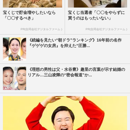
宝くじで貯金増やしたいなら
宝くじ当選者「〇〇をやらずに
「〇〇するべき」
買うのはもったいない」
PR(合同会社デジタルファーム )
PR(合同会社デジタルファーム )
《続編を見たい“朝ドラ”ランキング》16年前の名作
『ゲゲゲの女房』を抑えた“圧勝...
《理想の男性は父・水谷豊》趣里の言葉が示す結婚の
リアル…三山凌輝の“密会報道”か...