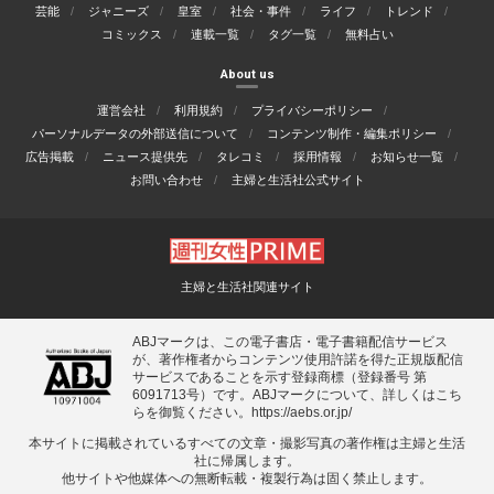
芸能
ジャニーズ
皇室
社会・事件
ライフ
トレンド
コミックス
連載一覧
タグ一覧
無料占い
About us
運営会社
利用規約
プライバシーポリシー
パーソナルデータの外部送信について
コンテンツ制作・編集ポリシー
広告掲載
ニュース提供先
タレコミ
採用情報
お知らせ一覧
お問い合わせ
主婦と生活社公式サイト
主婦と生活社関連サイト
ABJマークは、この電子書店・電子書籍配信サービス
が、著作権者からコンテンツ使用許諾を得た正規版配信
サービスであることを示す登録商標（登録番号 第
6091713号）です。ABJマークについて、詳しくはこち
らを御覧ください。
https://aebs.or.jp/
本サイトに掲載されているすべての⽂章・撮影写真の著作権は主婦と⽣活
社に帰属します。
他サイトや他媒体への無断転載・複製⾏為は固く禁⽌します。