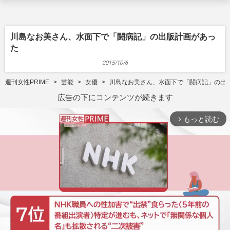
川島なお美さん、水面下で「闘病記」の出版計画があっ
た
2015/10/6
週刊女性PRIME
芸能
女優
川島なお美さん、水面下で「闘病記」の出
広告の下にコンテンツが続きます
もっと読む
arrow_forward_ios