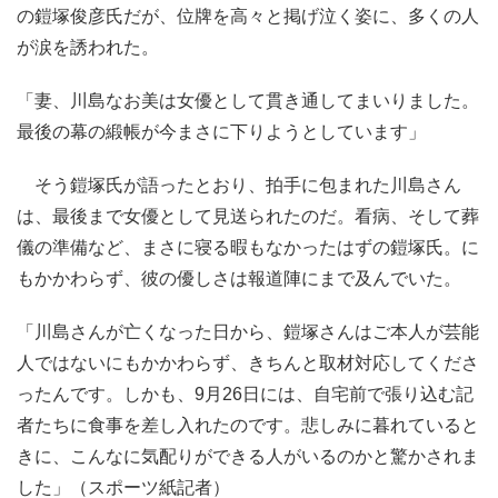
の鎧塚俊彦氏だが、位牌を高々と掲げ泣く姿に、多くの人
が涙を誘われた。
「妻、川島なお美は女優として貫き通してまいりました。
最後の幕の緞帳が今まさに下りようとしています」
そう鎧塚氏が語ったとおり、拍手に包まれた川島さん
は、最後まで女優として見送られたのだ。看病、そして葬
儀の準備など、まさに寝る暇もなかったはずの鎧塚氏。に
もかかわらず、彼の優しさは報道陣にまで及んでいた。
「川島さんが亡くなった日から、鎧塚さんはご本人が芸能
人ではないにもかかわらず、きちんと取材対応してくださ
ったんです。しかも、9月26日には、自宅前で張り込む記
者たちに食事を差し入れたのです。悲しみに暮れていると
きに、こんなに気配りができる人がいるのかと驚かされま
した」（スポーツ紙記者）