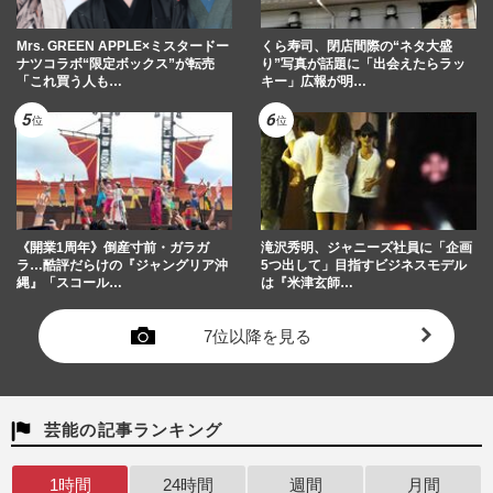
Mrs. GREEN APPLE×ミスタードー
くら寿司、閉店間際の“ネタ大盛
ナツコラボ“限定ボックス”が転売
り”写真が話題に「出会えたらラッ
「これ買う人も…
キー」広報が明…
《開業1周年》倒産寸前・ガラガ
滝沢秀明、ジャニーズ社員に「企画
ラ…酷評だらけの『ジャングリア沖
5つ出して」目指すビジネスモデル
縄』「スコール…
は『米津玄師…
7位以降を見る
芸能の記事ランキング
1時間
24時間
週間
月間