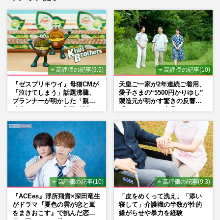
⭐ 高評価の記事(9.5)
⭐ 高評価の記事(10)
『ゼスプリキウイ』母猫CMが
天皇ご一家が2年連続ご着用、
「泣けてしまう」話題沸騰、
愛子さまの“5500円かりゆし”
プランナーが明かした「親に
製造元が明かす驚きの反響
連絡したくなる」制作秘話
「まさかうちの商品とは…」
⭐ 高評価の記事(10)
⭐ 高評価の記事(9.3)
『ACEes』浮所飛貴×深田竜生
「皮をめくって洗え」「添い
がドラマ『夏色の雲が恋と嵐
寝して」介護職の半数が性的
をまきおこす』で挑んだ恋人
嫌がらせや暴力を経験