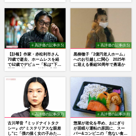
役、照れながら挑んだキュン
シーン秘話
⭐ 高評価の記事(8.5)
⭐ 高評価の記事(8.5)
【訃報】作家・赤松利市さん
黒柳徹子「2億円老人ホーム」
70歳で逝去、ホームレスを経
へのお引越しに関心 2025年
て62歳でデビュー「私は“下級
に迎える番組50周年で勇退か
国民”。死ぬまで差別と貧困を
書き続けます」壮絶人生
⭐ 高評価の記事(9.7)
⭐ 高評価の記事(8.8)
古川琴音『ミッドナイトタク
惣菜が老化を早め、おにぎり
シー』の“ミステリアスな眼差
が居眠り運転の原因に、スー
し”に「僕の描く女の子みた
パー&コンビニの「危ない食