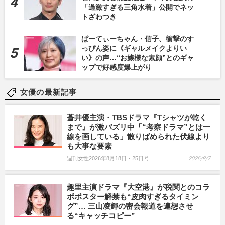
「過激すぎる三角水着」公開でネッ
トざわつき
ぱーてぃーちゃん・信子、衝撃のす
っぴん姿に《ギャルメイクよりい
い》の声…“お嬢様な素顔”とのギャ
ップで好感度爆上がり
女優の最新記事
蒼井優主演・TBSドラマ『Tシャツが乾く
まで』が激バズリ中「“考察ドラマ”とは一
線を画している」散りばめられた伏線より
も大事な要素
週刊女性2026年8月18日・25日号
2026/8/7
趣里主演ドラマ『大空港』が税関とのコラ
ボポスター解禁も“皮肉すぎるタイミン
グ”… 三山凌輝の密会報道を連想させ
る“キャッチコピー”