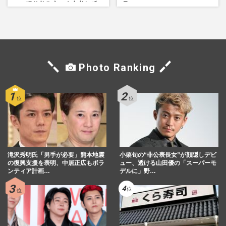
い」現代美術家・奈良美智氏
品」
もSNSで“公認”
Photo Ranking
滝沢秀明氏「男手が必要」熊本地震
小栗旬の“非公表長女”が顔隠しデビ
の復興支援を表明、中居正広もボラ
ュー、透ける山田優の「スーパーモ
ンティア計画…
デルに」野…