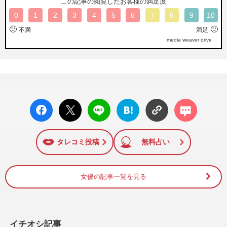
この記事の閲覧したお客様の満足度
0
1
2
3
4
5
6
7
8
9
10
🙁
🙂
不満
満足
media weaver drive
facebo
X ポス
LINE
はてな
コメン
ok い
ト
ブック
ト
いね
マーク
に追加
タレコミ投稿
無料占い
女優の記事一覧を見る
イチオシ記事