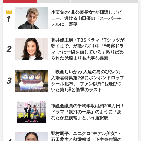
小栗旬の“非公表長女”が顔隠しデビ
ュー、透ける山田優の「スーパーモ
デルに」野望
蒼井優主演・TBSドラマ『Tシャツが
乾くまで』が激バズリ中「“考察ドラ
マ”とは一線を画している」散りばめ
られた伏線よりも大事な要素
『映画ちいかわ 人魚の島のひみつ』
入場者特典第2弾にボンボンドロップ
シール配布、“ファン以外”も飛びつ
いた第1弾と衝撃のラスト
市議会議員の平均年収は約700万円！
ドラマ『銀河の一票』のように「あ
なたが立候補」という選択肢
野村周平、ユニクロ“モデル美女”・
石田夢実と熱愛報道！下半身強調の