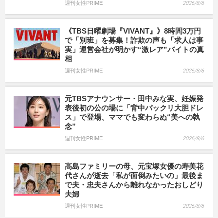
週刊女性PRIME
2026/8/6
《TBS日曜劇場『VIVANT』》8時間3万円
で「別班」を募集！詐欺の声も「求人は事
実」運営会社が明かす“激レア”バイトの真
相
週刊女性PRIME
2026/8/6
元TBSアナウンサー・田中みな実、妊娠発
表後初の公の場に「背中パックリ大胆ドレ
ス」で登場、ママでも変わらぬ“美への執
念”
週刊女性PRIME
2026/8/6
高島ファミリーの母、元宝塚女優の寿美花
代さんが逝去「私が面倒みたいの」最後ま
で夫・忠夫さんから離れなかったおしどり
夫婦
週刊女性PRIME
2026/8/6