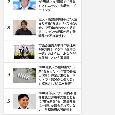
が“野球ネタ”満載で「反省
しとらんやろ」大暴走にブ
ーイング
巨人・高梨雄平投手に”お泊
まり不倫”報道も「ゾンビの
せいで不倫がかわいく見え
る」ファンの反応が示す野
球界の“不祥事慣れ”
市議会議員の平均年収は約
700万円！ ドラマ『銀河の
一票』のように「あなたが
立候補」という選択肢
NHK職員への性加害で“出
禁”食らった〈5年前の番組
出演者〉特定が進むも、ネ
ットで「無関係な個人名」
も拡散される“二次被害”
NHK阿部渉アナ、局内不倫
発覚後はお相手女性ととも
に“在宅勤務”も「業務内容
は一部しか知らされていな
い」早期退職の可能性も