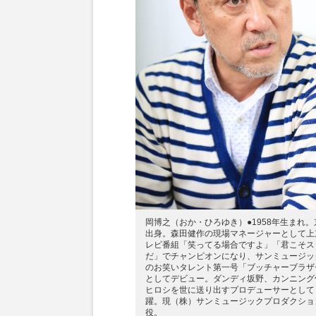
岡博之（おか・ひろゆき）●1958年生まれ。
出身。森田健作の現場マネージャーとして上
レビ番組「笑ってる場合ですよ」「君こそス
だ」でチャンピオンになり、サンミュージッ
のお笑いタレント第一号「ブッチャーブラザ
としてデビュー。ダンディ坂野、カンニング
ヒロシを世に送り出すプロデューサーとして
躍。現（株）サンミュージックプロダクショ
役。