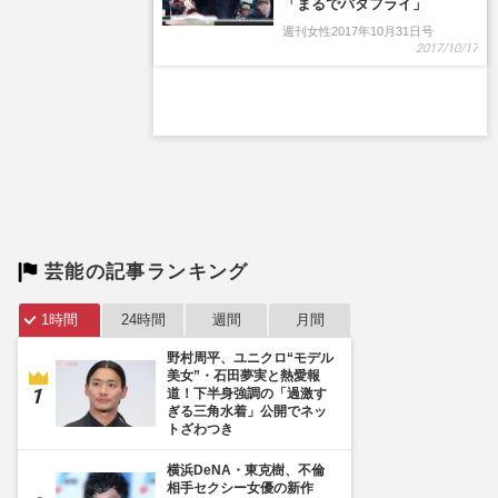
芸能の記事ランキング
1時間
24時間
週間
月間
野村周平、ユニクロ“モデル
美女”・石田夢実と熱愛報
道！下半身強調の「過激す
ぎる三角水着」公開でネッ
トざわつき
横浜DeNA・東克樹、不倫
相手セクシー女優の新作