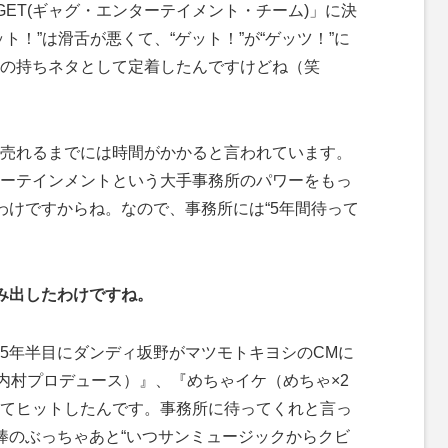
GET(ギャグ・エンターテイメント・チーム)」に決
ト！”は滑舌が悪くて、“ゲット！”が“ゲッツ！”に
の持ちネタとして定着したんですけどね（笑
売れるまでには時間がかかると言われています。
ーテインメントという大手事務所のパワーをもっ
わけですからね。なので、事務所には“5年間待って
み出したわけですね。
5年半目にダンディ坂野がマツモトキヨシのCMに
内村プロデュース）』、『めちゃイケ（めちゃ×2
てヒットしたんです。事務所に待ってくれと言っ
棒のぶっちゃあと“いつサンミュージックからクビ