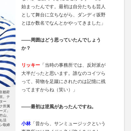
始まったんです。最初は自分たちも芸人
として舞台に立ちながら、ダンディ坂野
とほか数名でなんとかやってきました」
——周囲はどう思っていたんでしょう
か？
リッキー
「当時の事務所では、反対派が
大半だったと思います。誰なのコイツら
って、荷物を足蹴にされたのは記憶に残
ってますからね（笑い）」
京都府
京。テ
ター
ク所属
——最初は逆風があったんですね。
ーズ」
竹山、
も活
小林
「昔から、サンミュージックという
ン取締