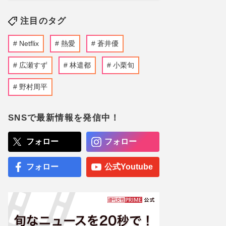
注目のタグ
Netflix
熱愛
蒼井優
広瀬すず
林遣都
小栗旬
野村周平
SNSで最新情報を発信中！
フォロー
フォロー
フォロー
公式Youtube