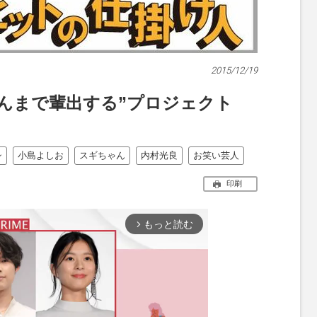
2015/12/19
んまで輩出する”プロジェクト
シ
小島よしお
スギちゃん
内村光良
お笑い芸人
印刷
もっと読む
arrow_forward_ios