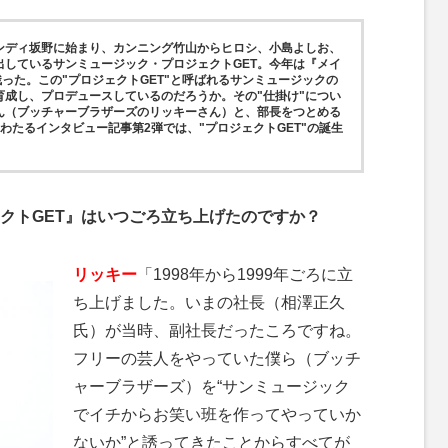
ンディ坂野に始まり、カンニング竹山からヒロシ、小島よしお、
出しているサンミュージック・プロジェクトGET。今年は『メイ
残った。この"プロジェクトGET"と呼ばれるサンミュージックの
育成し、プロデュースしているのだろうか。その"仕掛け"につい
さん（ブッチャーブラザーズのリッキーさん）と、部長をつとめる
わたるインタビュー記事第2弾では、"プロジェクトGET"の誕生
クトGET』はいつごろ立ち上げたのですか？
リッキー
「1998年から1999年ごろに立
ち上げました。いまの社長（相澤正久
氏）が当時、副社長だったころですね。
フリーの芸人をやっていた僕ら（ブッチ
ャーブラザーズ）を“サンミュージック
でイチからお笑い班を作ってやっていか
ないか”と誘ってきたことからすべてが