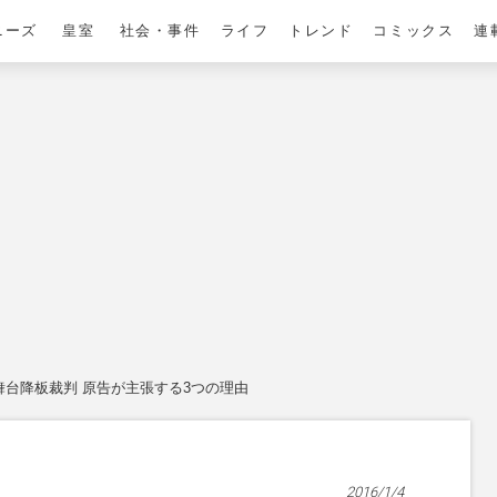
ニーズ
皇室
社会・事件
ライフ
トレンド
コミックス
連
舞台降板裁判 原告が主張する3つの理由
2016/1/4