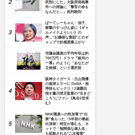
死刑にした」大阪府発砲事
件への持論に「警官の命を
なんだと…」批判殺到
ぱーてぃーちゃん・信子、
衝撃のすっぴん姿に《ギャ
ルメイクよりいい》の
声…“お嬢様な素顔”とのギ
ャップで好感度爆上がり
市議会議員の平均年収は約
700万円！ ドラマ『銀河の
一票』のように「あなたが
立候補」という選択肢
阪神タイガース・元山飛優
の落球エラーに DeNA・牧
秀悟もビックリ！2連覇目
指す藤川球児監督の“泣きど
ころ”にファン《鳥谷2世求
む》
NHK職員への性加害で“出
禁”食らった〈5年前の番組
出演者〉特定が進むも、ネ
ットで「無関係な個人名」
も拡散される“二次被害”