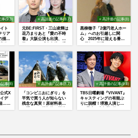
事(9.3)
⭐ 高評価の記事(8.7)
⭐ 高評価の記事(8)
イト
元BE:FIRST・三山凌輝は
黒柳徹子「2億円老人ホー
テリア
花乃まりあと『愛の不時
ム」へのお引越しに関
の描く
着』大阪公演も出演、趣
心 2025年に迎える番組
美術
里はドラマ『大空港』番
50周年で勇退か
NS
宣行脚に「メンタル強す
ぎ」の実情
記事(8)
⭐ 高評価の記事(8.7)
⭐ 高評価の記事(9.8)
公式X
「コンビニおにぎり」を
TBS日曜劇場『VIVANT』
イデ
平気で買う人が知らない
キャスティングの有能ぶ
箱…ビ
残念な真実！原材料表示
りに脱帽！堺雅人演じ
た
に隠された添加物の正体
る“乃木の青年期”役は、
提
そっくり説根強い
Mr.Children桜井和寿のバ
ンドマン長男・櫻井海音
だった