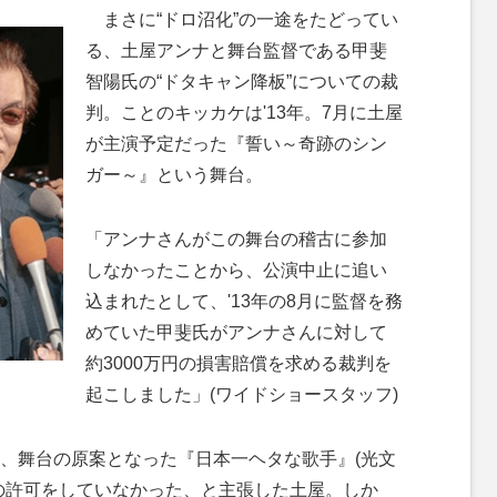
M
まさに“ドロ沼化”の一途をたどってい
u
る、土屋アンナと舞台監督である甲斐
t
智陽氏の“ドタキャン降板”についての裁
e
判。ことのキッカケは'13年。7月に土屋
が主演予定だった『誓い～奇跡のシン
ガー～』という舞台。
「アンナさんがこの舞台の稽古に参加
しなかったことから、公演中止に追い
込まれたとして、'13年の8月に監督を務
めていた甲斐氏がアンナさんに対して
約3000万円の損害賠償を求める裁判を
起こしました」(ワイドショースタッフ)
、舞台の原案となった『日本一ヘタな歌手』(光文
の許可をしていなかった、と主張した土屋。しか