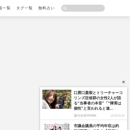
載一覧
タグ一覧
無料占い
×
口唇口蓋裂とトリーチャーコ
リンズ症候群の女性2人が語
る“当事者の本音”「“障害は
個性”と言われると違…
週刊女性PRIME
2025/4/20
市議会議員の平均年収は約