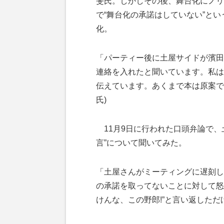
斐氏。しかしその後、舞台化にノリ
で“舞台化の承諾はしていない”と
化。
「パーティー後に土屋サイドが濱田
連絡を入れたと聞いています。私は
伝えています。あくまで本は原案で
氏)
11月9日に行われた口頭弁論で、
言”について聞いてみた。
「土屋さんがミーティングに遅刻し
の承諾を取ってないことに対して怒
けんな、この野郎!”と言い返しただ