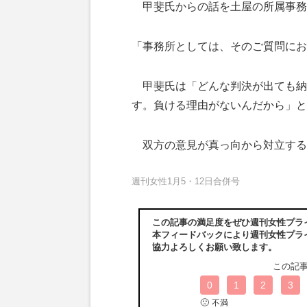
甲斐氏からの話を土屋の所属事務
「事務所としては、そのご質問にお
甲斐氏は「どんな判決が出ても納
す。負ける理由がないんだから」と
双方の意見が真っ向から対立するこ
週刊女性1月5・12日合併号
この記事の満足度をぜひ週刊女性プラ
本フィードバックにより週刊女性プラ
協力よろしくお願い致します。
この記
0
1
2
3
🙁
不満