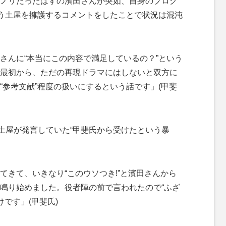
ノリだったはずの濱田さんが突如、自身のブログ
いう土屋を擁護するコメントをしたことで状況は混沌
さんに“本当にこの内容で満足しているの？”という
最初から、ただの再現ドラマにはしないと双方に
“参考文献”程度の扱いにするという話です」(甲斐
土屋が発言していた“甲斐氏から受けたという暴
てきて、いきなり“このウソつき!”と濱田さんから
鳴り始めました。役者陣の前で言われたので“ふざ
けです」(甲斐氏)