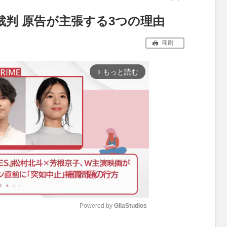
判 原告が主張する3つの理由
印刷
もっと読む
arrow_forward_ios
Powered by 
GliaStudios