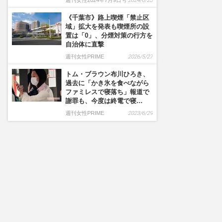
週刊女性2024年7月9日号
2024/6/25
《千葉市》路上喫煙「禁止区
域」拡大を発表も喫煙所の設
置は「0」、分煙対策の行方を
自治体に直撃
週刊女性PRIME
2026/5/27
トム・ブラウン布川ひろき、
過去に「かき氷を食べながら
ファミレスで寝落ち」報道で
謝罪も、今度は終電で寝…
週刊女性PRIME
2023/6/29