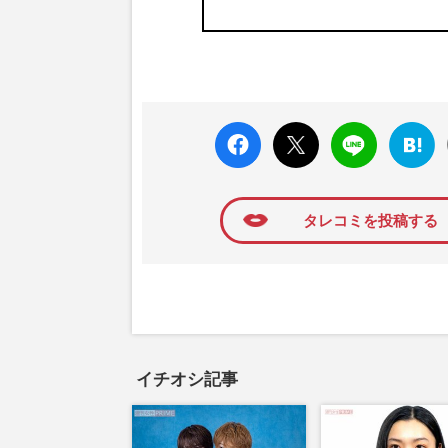
faceboo
X ポス
LINE
はてな
k いい
ト
ブック
ね
マーク
に追加
タレコミを投稿する
イチオシ記事