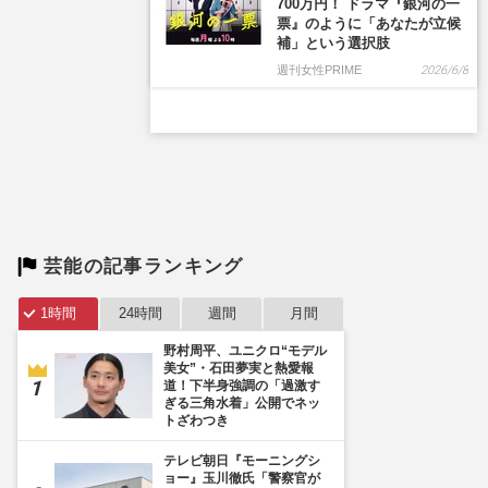
700万円！ ドラマ『銀河の一
票』のように「あなたが立候
補」という選択肢
週刊女性PRIME
2026/6/8
芸能の記事ランキング
1時間
24時間
週間
月間
野村周平、ユニクロ“モデル
美女”・石田夢実と熱愛報
道！下半身強調の「過激す
ぎる三角水着」公開でネッ
トざわつき
テレビ朝日『モーニングシ
ョー』玉川徹氏「警察官が