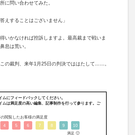
所に問い合わせてみた。
答えすることはございません」
得いかなければ控訴しますよ。最高裁まで戦いま
鼻息は荒い。
の裁判、来年1月25日の判決でははたして……。
イムにフィードバックしてください。
イムは満足度の高い編集、記事制作を行って参ります。ご
事の閲覧したお客様の満足度
4
5
6
7
8
9
10
🙂
満足