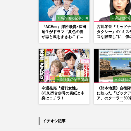
⭐ 高評価の記事(10)
⭐ 高評価の記
『ACEes』浮所飛貴×深田
古川琴音『ミッドナ
竜生がドラマ『夏色の雲
タクシー』の“ミス
が恋と嵐をまきおこす』
スな眼差し”に「僕
で挑んだ恋人役、照れな
女の子みたい」現代
がら挑んだキュンシーン
家・奈良美智氏もS
秘話
で“公認”
⭐ 高評価の記事(8.3)
⭐ 高評価の
今週発売『週刊女性』
《熊本地震》自衛隊
8/18,25合併号の表紙と中
に映った「ビックア
身はコチラ！
ア」のクーラー300
ックカメラが明かし
「被災地に自社在庫
供」の真相
イチオシ記事