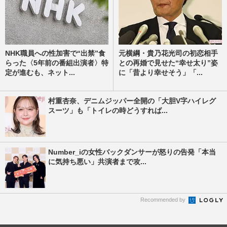
NHK職員への性加害で“出禁”食
元横綱・貴乃花光司の初恋相手
らった〈5年前の番組出演者〉特
との再婚で見せた“幸せ太り”姿
定が進むも、ネット...
に「昔より幸せそう」「...
村重杏奈、デニムジッパー全開の「大胆V字ハイレグ
スーツ」も「トイレの時どうすれば...
Number_iの女性バックダンサーが怒りの告発「本当
に気持ち悪い」共演者まで攻...
Recommended by