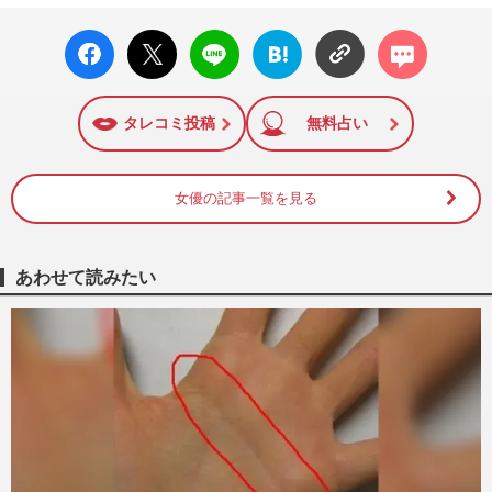
facebo
X ポス
LINE
はてな
コメン
ok い
ト
ブック
ト
いね
マーク
に追加
タレコミ投稿
無料占い
女優の記事一覧を見る
あわせて読みたい