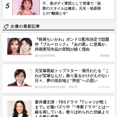
子、美ボディ軍団として登場で「抜
群のスタイルは健在」元夫・柏原崇
との“離婚と今”
女優の最新記事
『映画ちいかわ』ボンドロ配布決定で話題
作『ブルーロック』『あの星』に逆風か、
邦画実写作品の苦戦が続く理由
週刊女性PRIME
4時間前
元宝塚星組トップスター・湖月わたる「こ
れが宝塚なんだ」振り返るかけがえのない
日々、夢の現在地と“男役”への思い
週刊女性2026年8月18日・25日号
2026/8/8
蒼井優主演・TBSドラマ『Tシャツが乾く
まで』が激バズリ中「“考察ドラマ”とは一
線を画している」散りばめられた伏線より
も大事な要素