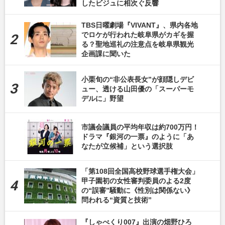
したビジュに相次ぐ反響
TBS日曜劇場『VIVANT』、県内各地
でロケが行われた岐阜県がカギを握
る？聖地巡礼の注意点を岐阜県観光
企画課に聞いた
小栗旬の“非公表長女”が顔隠しデビ
ュー、透ける山田優の「スーパーモ
デルに」野望
市議会議員の平均年収は約700万円！
ドラマ『銀河の一票』のように「あ
なたが立候補」という選択肢
「第108回全国高校野球選手権大会」
甲子園初の女性審判委員のよる2度
の“誤審”騒動に《性別は関係ない》
問われる“資質と技術”
『しゃべくり007』出演の畑野ひろ