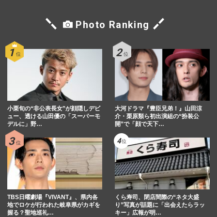
Photo Ranking
小栗旬の“非公表長女”が顔隠しデビ
大河ドラマ『豊臣兄弟！』山田涼
ュー、透ける山田優の「スーパーモ
介・栗原類ら初出演組の“扮装公
デルに」野…
開”で「顔で天下…
TBS日曜劇場『VIVANT』、県内各
くら寿司、閉店間際の“ネタ大盛
地でロケが行われた岐阜県がカギを
り”写真が話題に「出会えたらラッ
握る？聖地巡礼…
キー」広報が明…