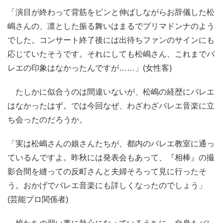
「演目が終わって背筋をピンと伸ばしながらお辞儀した松
嶋さんの、凛とした振る舞いはまるでプリマドンナのよう
でした。コンサート終了後には出待ちファンのサインにも
応じていたそうです。それにしても松嶋さん、これまでバ
レエの印象はなかったんですが……」(女性客)
たしかに似合うのは間違いないが、松嶋の経歴にバレエ
はなかったはず。では今回なぜ、わざわざバレエ音楽に立
ち会ったのだろうか。
「実は松嶋さんの娘さんたちが、都内のバレエ教室に通っ
ているんですよ。昨秋には発表会もあって、『相棒』の撮
影合間を縫っての反町さんと夫婦そろって見に行ったそ
う。おかげでバレエ音楽にも詳しくなったのでしょう」
(芸能プロ関係者)