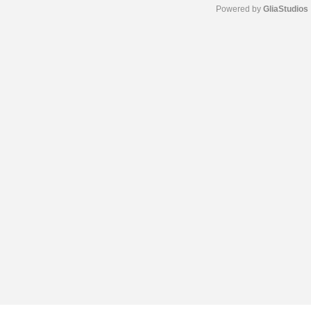
Powered by 
GliaStudios
M
u
t
e