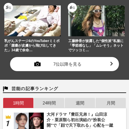
乳がんステージ4のYouTuberミミポ
工藤静香が披露した“個性派”私服に
ポ「腫瘍が皮膚から飛び出してき
「季節感なし」「ムレそう」ネット
た」34歳で余命…
でツッコミ…
7位以降を見る
芸能の記事ランキング
1時間
24時間
週間
月間
大河ドラマ『豊臣兄弟！』山田涼
介・栗原類ら初出演組の“扮装公
開”で「顔で天下取れる」心配を一蹴