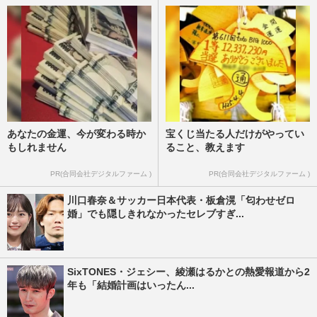
あなたの金運、今が変わる時か
宝くじ当たる人だけがやってい
もしれません
ること、教えます
PR(合同会社デジタルファーム )
PR(合同会社デジタルファーム )
川口春奈＆サッカー日本代表・板倉滉「匂わせゼロ
婚」でも隠しきれなかったセレブすぎ...
SixTONES・ジェシー、綾瀬はるかとの熱愛報道から2
年も「結婚計画はいったん...