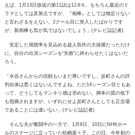
えば、1月13日放送の第11話は12.6％。もちろん最近のド
ラマとしては及第点ですが、『相棒』としては物足りない
と言わざるをえない。2クール目に突入したばかりです
が、新相棒も気が気ではないでしょう」(テレビ誌記者)
安定した視聴率を見込める超人気作の大抜擢だっただけ
に、自分の出演シーズンを“失敗”に終わらせたくはないだ
ろう。
「水谷さんからの信頼もいまだ厚いですし、反町さんの評
判自体は悪くはないんですよね。ただ14シーズン目ともあ
って、どうしてもマンネリ感は否めない。脚本の質の低下
も指摘されますが、いずれにせよ反町さんとしても正念場
であることには違いない」(テレビ誌記者)
そんな夫が奮闘中の一方で、1月9日、10日にNHKホー
ルのステージに立っていた松嶋菜々子。この日、今年初の