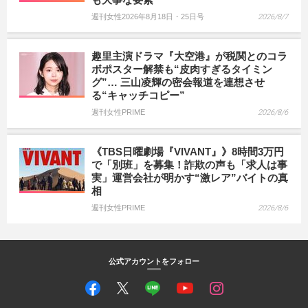
週刊女性2026年8月18日・25日号
2026/8/7
趣里主演ドラマ『大空港』が税関とのコラ
ボポスター解禁も“皮肉すぎるタイミン
グ”… 三山凌輝の密会報道を連想させ
る“キャッチコピー”
週刊女性PRIME
2026/8/6
《TBS日曜劇場『VIVANT』》8時間3万円
で「別班」を募集！詐欺の声も「求人は事
実」運営会社が明かす“激レア”バイトの真
相
週刊女性PRIME
2026/8/6
公式アカウントをフォロー