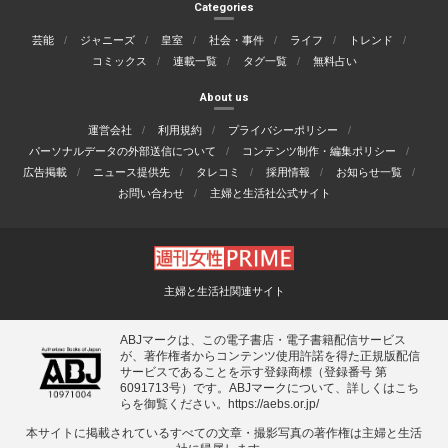
Categories
芸能
ジャニーズ
皇室
社会・事件
ライフ
トレンド
コミックス
連載一覧
タグ一覧
無料占い
About us
運営会社
利用規約
プライバシーポリシー
パーソナルデータの外部送信について
コンテンツ制作・編集ポリシー
広告掲載
ニュース提供先
タレコミ
採用情報
お知らせ一覧
お問い合わせ
主婦と生活社公式サイト
主婦と生活社関連サイト
ABJマークは、この電子書店・電子書籍配信サービス
が、著作権者からコンテンツ使用許諾を得た正規版配信
サービスであることを示す登録商標（登録番号 第
6091713号）です。ABJマークについて、詳しくはこち
らを御覧ください。
https://aebs.or.jp/
本サイトに掲載されているすべての⽂章・撮影写真の著作権は主婦と⽣活