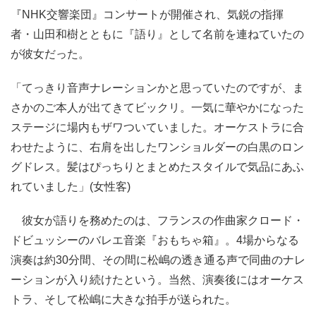
『NHK交響楽団』コンサートが開催され、気鋭の指揮
者・山田和樹とともに『語り』として名前を連ねていたの
が彼女だった。
「てっきり音声ナレーションかと思っていたのですが、ま
さかのご本人が出てきてビックリ。一気に華やかになった
ステージに場内もザワついていました。オーケストラに合
わせたように、右肩を出したワンショルダーの白黒のロン
グドレス。髪はぴっちりとまとめたスタイルで気品にあふ
れていました」(女性客)
彼女が語りを務めたのは、フランスの作曲家クロード・
ドビュッシーのバレエ音楽『おもちゃ箱』。4場からなる
演奏は約30分間、その間に松嶋の透き通る声で同曲のナレ
ーションが入り続けたという。当然、演奏後にはオーケス
トラ、そして松嶋に大きな拍手が送られた。