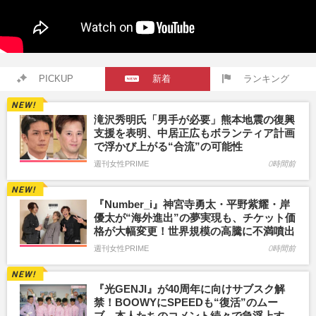
PICKUP
新着
ランキング
滝沢秀明氏「男手が必要」熊本地震の復興
支援を表明、中居正広もボランティア計画
で浮かび上がる“合流”の可能性
週刊女性PRIME
0時間前
『Number_i』神宮寺勇太・平野紫耀・岸
優太が“海外進出”の夢実現も、チケット価
格が大幅変更！世界規模の高騰に不満噴出
週刊女性PRIME
0時間前
『光GENJI』が40周年に向けサブスク解
禁！BOOWYにSPEEDも“復活”のムー
ブ、本人たちのコメント続々で急浮上す