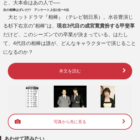
と、大本命はあの人で──
次の相棒はダレだ!? アンケート上位1位〜5位
大ヒットドラマ『相棒』（テレビ朝日系）。水谷豊演じ
る杉下右京の"相棒"は、
現在3代目の成宮寛貴扮する甲斐享
だけど、このシーズンでの卒業が決まっている。はたし
て、4代目の相棒は誰が、どんなキャラクターで演じること
になるのか？
本文を読む
写真から先に見る
あわせて読みたい