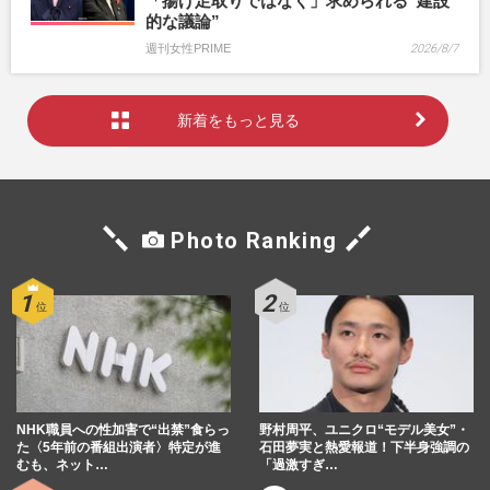
「揚げ足取りではなく」求められる“建設
的な議論”
週刊女性PRIME
2026/8/7
新着をもっと見る
Photo Ranking
NHK職員への性加害で“出禁”食らっ
野村周平、ユニクロ“モデル美女”・
た〈5年前の番組出演者〉特定が進
石田夢実と熱愛報道！下半身強調の
むも、ネット…
「過激すぎ…