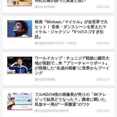
同社広報が語った真意と狙い
週刊女性PRIME
2026/7/30
映画『Michael／マイケル』が全世界で大
ヒット！ 音楽・ダンスシーンを変えたマ
イケル・ジャクソン『5つのスゴすぎ伝
説』
週刊女性2026年7月7日・14日号
2026/6/27
ワールドカップ・チュニジア戦後に鎌田大
地が笑顔で…米『ブリーチャーリポート』
が投稿した“生成AI画像”に世界からブーイ
ング
週刊女性PRIME
2026/6/23
フルHDの4倍の画像美が売りの「4Kテレ
ビって結局どうなった？」識者に聞いた、
民放キー局が“一斉撤退”のワケ
週刊女性2026年6月30日号
2026/6/20