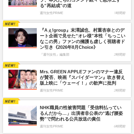
る“再結成”の道
週刊女性PRIME
1時間前
『Aぇ!group』末澤誠也、村重杏奈とのデ
ート企画で見せた“オレ様”本性「ちっこい
なこの男」ファンの擁護も虚しく視聴者ド
ン引き《2026年8月Choice》
『週刊女性』編集部
2時間前
Mrs. GREEN APPLEファンのマナー違反
が賛否、映画『スパイダーマン』吹き替え
版上映に「ウェーイ！」の歓声に批判
週刊女性PRIME
2時間前
NHK職員の性被害問題「受信料払ってい
るんだから…」出演者非公表の“逃げ腰姿
勢”で問われる公共放送の責任
週刊女性PRIME
6時間前