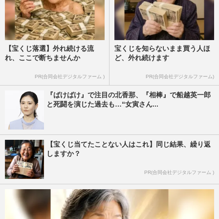
【宝くじ落選】外れ続ける流
宝くじを知らないまま買う人ほ
れ、ここで断ちませんか
ど、外れ続けます
PR(合同会社デジタルファーム )
PR(合同会社デジタルファーム)
『ばけばけ』で注目の北香那、『相棒』で船越英一郎
と死闘を演じた過去も…“女寅さん...
【宝くじ当てたことない人はこれ】同じ結果、繰り返
しますか？
PR(合同会社デジタルファーム )