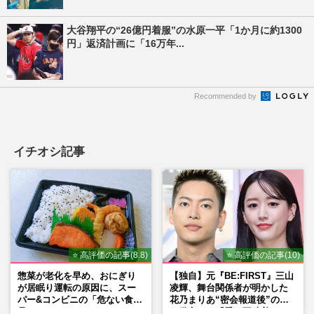
大谷翔平の“26億円着服”の水原一平「1か月に約1300
円」返済計画に「16万年...
Recommended by
イチオシ記事
⭐ 高評価の記事(8.8)
⭐ 高評価の記事(10)
惣菜が老化を早め、おにぎり
【独自】元『BE:FIRST』三山
が居眠り運転の原因に、スー
凌輝、舞台関係者が明かした
パー&コンビニの「危ない食
花乃まりあ“密会報道後”の呆
品」
れ発言と、『愛の不時着』の