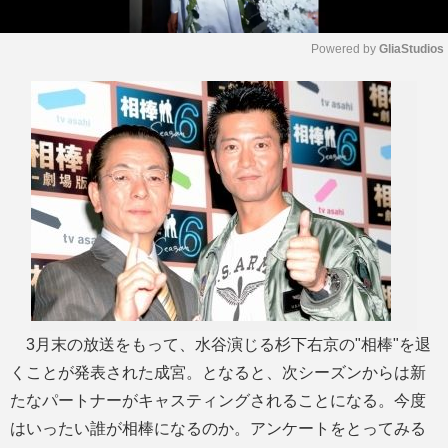
Powered by 
GliaStudios
M
u
t
e
3月末の放送をもって、水谷演じる杉下右京の"相棒"を退
くことが発表された成宮。となると、次シーズンからは新
たなパートナーがキャスティングされることになる。今度
はいったい誰が相棒になるのか。アンケートをとってみる