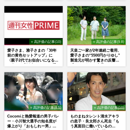
劇場が答えた共演舞台の行方
⭐ 高評価の記事(10)
⭐ 高評価の記事(9.8)
愛子さま、雅子さまの「30年
天皇ご一家が2年連続ご着用、
前の黄色セットアップ」に
愛子さまの“5500円かりゆし”
〈親子2代でお似合いになる〉
製造元が明かす驚きの反響
の声、ご成婚時のドレスも手
「まさかうちの商品とは…」
がけた森英恵さんとの絆
⭐ 高評価の記事(8.5)
⭐ 高評価の記事(10)
Cocomiと熱愛報道の男子バレ
ものまねタレント清水アキラ
ー・小川智大選手の知名度が
の息子・良太郎さん死去「も
爆上がり「おもしれー男」フ
う真面目に働いているの