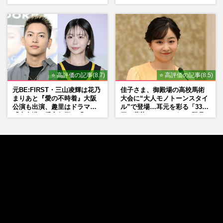
ァンも驚愕した“ちょけ姿”
で」、2度の逮捕も諦めなかっ
た芸能界“波乱に満ちた37年”
⭐ 高評価の記事(8.7)
⭐ 高評価の記事(8.5)
元BE:FIRST・三山凌輝は花乃
佳子さま、御殿場の高校馬術
まりあと『愛の不時着』大阪
大会に“大人モノトーンスタイ
公演も出演、趣里はドラマ
ル”で登場…耳元を彩る「3300
『大空港』番宣行脚に「メン
円の藍染イヤリング」は即品
タル強すぎ」の実情
薄に