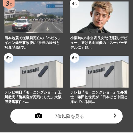
熊本地震で従業員死亡の『ハビタ』
小栗旬の“非公表長女”が顔隠しデビ
イオン爆発事故後に“社長の経歴と
ュー、透ける山田優の「スーパーモ
写真”削除で…
デルに」野…
テレビ朝日『モーニングショー』玉
テレ朝『モーニングショー』で弁護
川徹氏「警察官が死刑にした」大阪
士・猿田佐世氏が「日本ほど中国と
府発砲事件へ…
揉めている国…
7位以降を見る