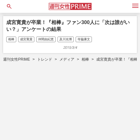
open
成宮寛貴が卒業！『相棒』ファン300人に「次は誰がい
い？」アンケートの結果
相棒
成宮寛貴
仲間由紀恵
及川光博
寺脇康文
2015/3/4
週刊女性PRIME
トレンド
メディア
相棒
成宮寛貴が卒業！『相棒』