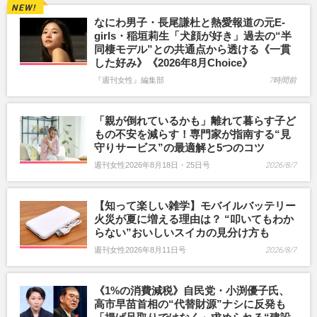
なにわ男子・長尾謙杜と熱愛報道の元E-
girls・稲垣莉生「犬顔が好き」過去の“半
同棲モデル”との共通点から透ける《一貫
した好み》《2026年8月Choice》
『週刊女性』編集部
7時間前
「親が倒れているかも」離れて暮らす子ど
もの不安を減らす！専門家が指南する“見
守りサービス”の最適解と5つのコツ
週刊女性2026年8月18日・25日号
2026/8/7
【知って楽しい雑学】モバイルバッテリー
火災が夏に増える理由は？ “叩いてもわか
らない”おいしいスイカの見分け方も
週刊女性2026年8月11日号
2026/8/7
《1%の消費減税》自民党・小渕優子氏、
高市早苗首相の“代替財源”ナシに反発も