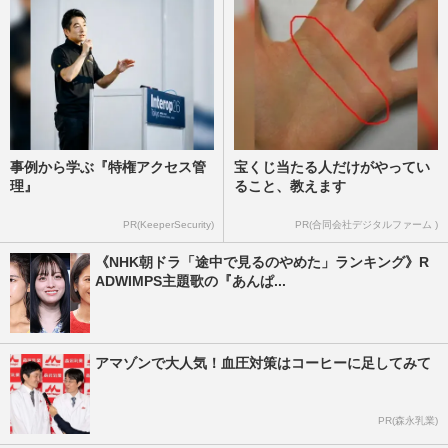
事例から学ぶ『特権アクセス管
宝くじ当たる人だけがやってい
理』
ること、教えます
PR(KeeperSecurity)
PR(合同会社デジタルファーム )
《NHK朝ドラ「途中で見るのやめた」ランキング》R
ADWIMPS主題歌の『あんぱ...
アマゾンで大人気！血圧対策はコーヒーに足してみて
PR(森永乳業)