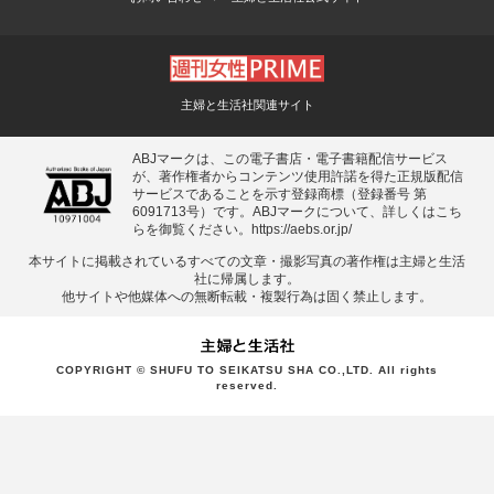
主婦と生活社関連サイト
ABJマークは、この電子書店・電子書籍配信サービス
が、著作権者からコンテンツ使用許諾を得た正規版配信
サービスであることを示す登録商標（登録番号 第
6091713号）です。ABJマークについて、詳しくはこち
らを御覧ください。
https://aebs.or.jp/
本サイトに掲載されているすべての⽂章・撮影写真の著作権は主婦と⽣活
社に帰属します。
他サイトや他媒体への無断転載・複製⾏為は固く禁⽌します。
COPYRIGHT © SHUFU TO SEIKATSU SHA CO.,LTD. All rights
reserved.