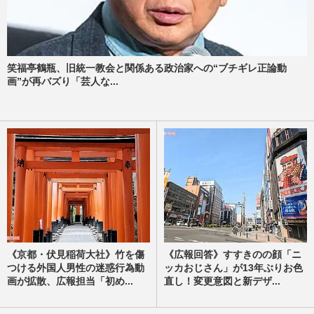
笑福亭鶴瓶、旧統一教会と関係ある政治家への“ブチギレ正論動
画”が再バズり「芸人な...
《京都・伏見稲荷大社》竹を傷
《広報回答》すすきのの顔「ニ
つける外国人男性の迷惑行為動
ッカおじさん」が13年ぶりお色
画が拡散、広報担当「初め...
直し！変更意図と新デザ...