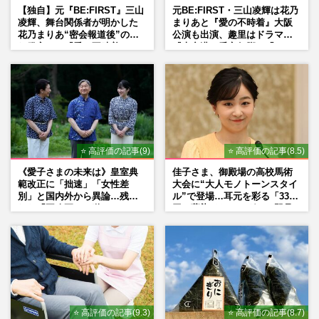
【独自】元『BE:FIRST』三山
元BE:FIRST・三山凌輝は花乃
凌輝、舞台関係者が明かした
まりあと『愛の不時着』大阪
花乃まりあ“密会報道後”の呆
公演も出演、趣里はドラマ
れ発言と、『愛の不時着』の
『大空港』番宣行脚に「メン
劇場が答えた共演舞台の行方
タル強すぎ」の実情
⭐ 高評価の記事(9)
⭐ 高評価の記事(8.5)
《愛子さまの未来は》皇室典
佳子さま、御殿場の高校馬術
範改正に「拙速」「女性差
大会に“大人モノトーンスタイ
別」と国内外から異論…残さ
ル”で登場…耳元を彩る「3300
れた「再改正」の道
円の藍染イヤリング」は即品
薄に
⭐ 高評価の記事(9.3)
⭐ 高評価の記事(8.7)