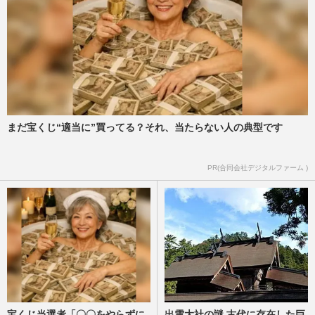
まだ宝くじ“適当に”買ってる？それ、当たらない人の典型です
PR(合同会社デジタルファーム )
宝くじ当選者「〇〇をやらずに
出雲大社の謎 古代に存在した巨