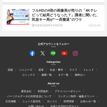
フルHDの4倍の画像美が売りの「4Kテレ
ビって結局どうなった？」識者に聞いた、
民放キー局が“一斉撤退”のワケ
週刊女性2026年6月30日号
2026/6/20
公式アカウントをフォロー
Categories
芸能
ジャニーズ
皇室
社会・事件
ライフ
トレンド
コミックス
連載一覧
タグ一覧
無料占い
About us
運営会社
利用規約
プライバシーポリシー
パーソナルデータの外部送信について
コンテンツ制作・編集ポリシー
広告掲載
ニュース提供先
タレコミ
採用情報
お知らせ一覧
お問い合わせ
主婦と生活社公式サイト