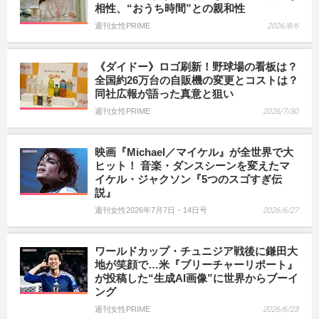
相性、“おうち時間”との親和性
週刊女性PRIME
2026/8/6
《ダイドー》ロゴ刷新！野球場の看板は？
全国約26万台の自販機の変更とコストは？
同社広報が語った真意と狙い
週刊女性PRIME
2026/7/30
映画『Michael／マイケル』が全世界で大
ヒット！ 音楽・ダンスシーンを変えたマ
イケル・ジャクソン『5つのスゴすぎ伝
説』
週刊女性2026年7月7日・14日号
2026/6/27
ワールドカップ・チュニジア戦後に鎌田大
地が笑顔で…米『ブリーチャーリポート』
が投稿した“生成AI画像”に世界からブーイ
ング
週刊女性PRIME
2026/6/23