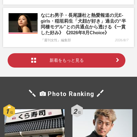
なにわ男子・長尾謙杜と熱愛報道の元E-
girls・稲垣莉生「犬顔が好き」過去の“半
同棲モデル”との共通点から透ける《一貫
した好み》《2026年8月Choice》
『週刊女性』編集部
2026/8/7
新着をもっと見る
Photo Ranking