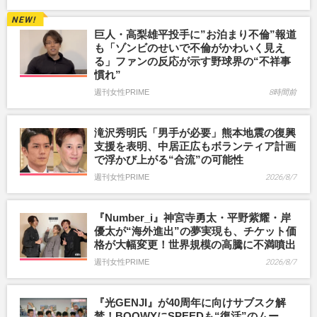
巨人・高梨雄平投手に”お泊まり不倫”報道
も「ゾンビのせいで不倫がかわいく見え
る」ファンの反応が示す野球界の“不祥事
慣れ”
週刊女性PRIME
8時間前
滝沢秀明氏「男手が必要」熊本地震の復興
支援を表明、中居正広もボランティア計画
で浮かび上がる“合流”の可能性
週刊女性PRIME
2026/8/7
『Number_i』神宮寺勇太・平野紫耀・岸
優太が“海外進出”の夢実現も、チケット価
格が大幅変更！世界規模の高騰に不満噴出
週刊女性PRIME
2026/8/7
『光GENJI』が40周年に向けサブスク解
禁！BOOWYにSPEEDも“復活”のムー