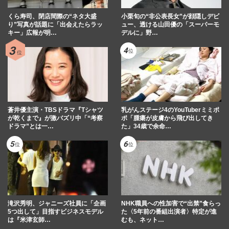
くら寿司、閉店間際の“ネタ大盛
小栗旬の“非公表長女”が顔隠しデビ
り”写真が話題に「出会えたらラッ
ュー、透ける山田優の「スーパーモ
キー」広報が明…
デルに」野…
蒼井優主演・TBSドラマ『Tシャツ
乳がんステージ4のYouTuberミミポ
が乾くまで』が激バズリ中「“考察
ポ「腫瘍が皮膚から飛び出してき
ドラマ”とは一…
た」34歳で余命…
滝沢秀明、ジャニーズ社員に「企画
NHK職員への性加害で“出禁”食らっ
5つ出して」目指すビジネスモデル
た〈5年前の番組出演者〉特定が進
は『米津玄師…
むも、ネット…