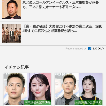
東北楽天ゴールデンイーグルス・三木肇監督が休養
も、三木谷浩史オーナーや石井一久G...
【嵐・独占秘話】大野智だけ不参加の嵐二次会、深夜
2時まで二宮和也と相葉雅紀が語っ...
Recommended by
イチオシ記事
⭐ 高評価の記事(10)
⭐ 高評価の記事(8.7)