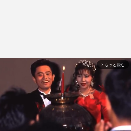
もっと読む
arrow_forward_ios