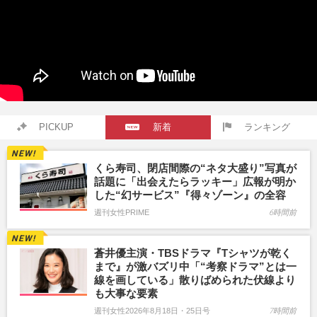
PICKUP
新着
ランキング
くら寿司、閉店間際の“ネタ大盛り”写真が
話題に「出会えたらラッキー」広報が明か
した“幻サービス”『得々ゾーン』の全容
週刊女性PRIME
6時間前
蒼井優主演・TBSドラマ『Tシャツが乾く
まで』が激バズリ中「“考察ドラマ”とは一
線を画している」散りばめられた伏線より
も大事な要素
週刊女性2026年8月18日・25日号
7時間前