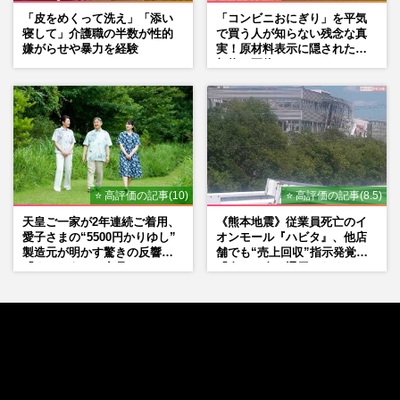
「皮をめくって洗え」「添い
「コンビニおにぎり」を平気
寝して」介護職の半数が性的
で買う人が知らない残念な真
嫌がらせや暴力を経験
実！原材料表示に隠された添
加物の正体
⭐ 高評価の記事(10)
⭐ 高評価の記事(8.5)
天皇ご一家が2年連続ご着用、
《熊本地震》従業員死亡のイ
愛子さまの“5500円かりゆし”
オンモール『ハビタ』、他店
製造元が明かす驚きの反響
舗でも“売上回収”指示発覚で
「まさかうちの商品とは…」
「命より金」通用しなくなっ
た言い訳