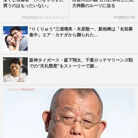
買うのはもったいない」
大神殿のルーツに迫る
PR(合同会社デジタルファーム )
PR(國學院大學)
“りくりゅう”三浦璃来・木原龍一、新相棒は「名前募
集中」エア・カナダから贈られた...
阪神タイガース・森下翔太、千葉ロッテマリーンズ戦
での“失礼態度”をストーリーで謝...