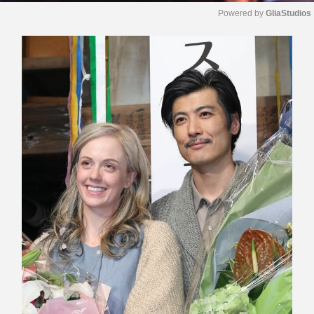
Powered by 
GliaStudios
M
u
t
e