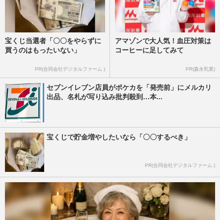
宝くじ当選者「〇〇をやらずに
アマゾンで大人気！血圧対策は
買うのはもったいない」
コーヒーに足してみて
PR(合同会社デジタルファーム )
PR(森永乳業)
セブンイレブン店員がポケカを「発売前」にメルカリ
出品、名札が写り込み批判殺到…本...
宝くじで貯金増やしたいなら「〇〇するべき」
PR(合同会社デジタルファーム )