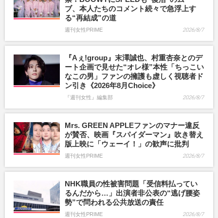
ブ、本人たちのコメント続々で急浮上す
る“再結成”の道
週刊女性PRIME
2026/8/7
『Aぇ!group』末澤誠也、村重杏奈とのデ
ート企画で見せた“オレ様”本性「ちっこい
なこの男」ファンの擁護も虚しく視聴者ド
ン引き《2026年8月Choice》
『週刊女性』編集部
2026/8/7
Mrs. GREEN APPLEファンのマナー違反
が賛否、映画『スパイダーマン』吹き替え
版上映に「ウェーイ！」の歓声に批判
週刊女性PRIME
2026/8/7
NHK職員の性被害問題「受信料払ってい
るんだから…」出演者非公表の“逃げ腰姿
勢”で問われる公共放送の責任
週刊女性PRIME
2026/8/7