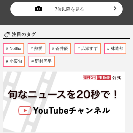
7位以降を見る
注目のタグ
Netflix
熱愛
蒼井優
広瀬すず
林遣都
小栗旬
野村周平