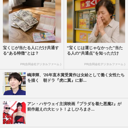
宝くじが当たる人にだけ共通す
“宝くじは運じゃなかった”当た
る“ある特徴”とは？
る人の“共通点”を知っただけ
PR(合同会社デジタルファーム )
PR(合同会社デジタルファーム )
嶋津輝、'26年直木賞受賞作は女給として働く女性たち
を描く 朝ドラ『虎に翼』に影...
アン・ハサウェイ主演映画『プラダを着た悪魔2』が
前作超えの大ヒット！よしひろまさ...