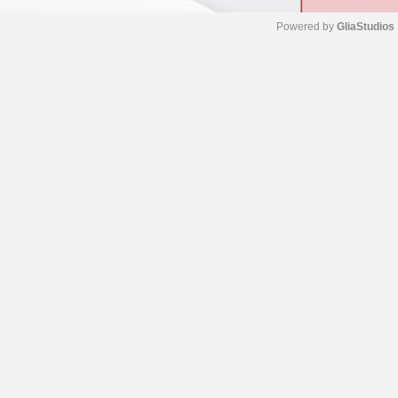
Powered by 
GliaStudios
M
u
t
e