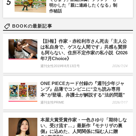
明かした「親に連絡したくなる」制
作秘話
BOOKの最新記事
【訃報】作家・赤松利市さん死去「主人公
は私自身で、ゲスな人間です」共感も賛辞
も阿らない、住所不定作家の私小説《2026
年7月Choice》
週刊女性2019年8月13日号
2026/7/24
ONE PIECEカード付録の『週刊少年ジャ
ンプ』品薄でコンビニに“立ち読み専用
本”が登場、弁護士が解説する“法的問題”
週刊女性PRIME
2026/7/17
本屋大賞受賞作家・一色さゆり「期待しな
い、受け流す…」最新作『モナリザの裏
側』に込めた、人間関係に悩む人に贈