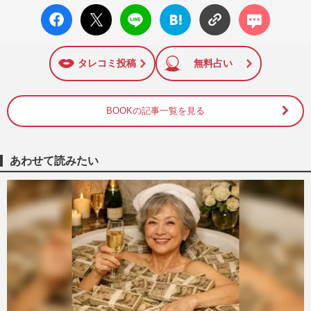
facebo
X ポス
LINE
はてな
コメン
ok い
ト
ブック
ト
いね
マーク
に追加
タレコミ投稿
無料占い
BOOKの記事一覧を見る
あわせて読みたい