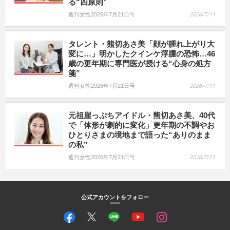
る“四原則”
週刊女性2026年7月21日号
2026/7/11
タレント・熊切あさ美「顔が腫れ上がり大
変に…」明かしたクインケ浮腫の恐怖…46
歳の更年期に専門医が授ける“心身の処方
箋”
週刊女性2026年7月21日号
2026/7/11
元祖崖っぷちアイドル・熊切あさ美、40代
で「体形が劇的に変化」更年期の不調やお
ひとりさまの境地まで語った“ありのまま
の私”
週刊女性2026年7月21日号
2026/7/11
公式アカウントをフォロー