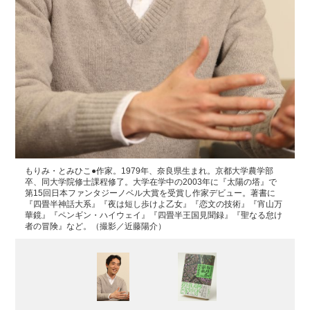
もりみ・とみひこ●作家。1979年、奈良県生まれ。京都大学農学部
卒、同大学院修士課程修了。大学在学中の2003年に『太陽の塔』で
第15回日本ファンタジーノベル大賞を受賞し作家デビュー。著書に
『四畳半神話大系』『夜は短し歩けよ乙女』『恋文の技術』『宵山万
華鏡』『ペンギン・ハイウェイ』『四畳半王国見聞録』『聖なる怠け
者の冒険』など。（撮影／近藤陽介）