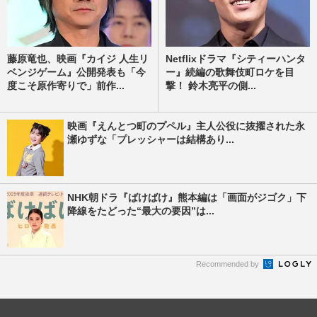
藤原竜也、映画『カイジ 人生リ
Netflixドラマ『シティーハンタ
ベンジゲーム』公開発表も「今
ー』続編の歌舞伎町ロケを目
度こそ原作寄りで」前作...
撃！ 鈴木亮平の側...
映画『えんとつ町のプペル』主人公役に抜擢された永
瀬ゆずな「プレッシャーは結構あり...
NHK朝ドラ『ばけばけ』熊本編は「画面がジゴク」下
降線をたどった“最大の要因”は...
Recommended by