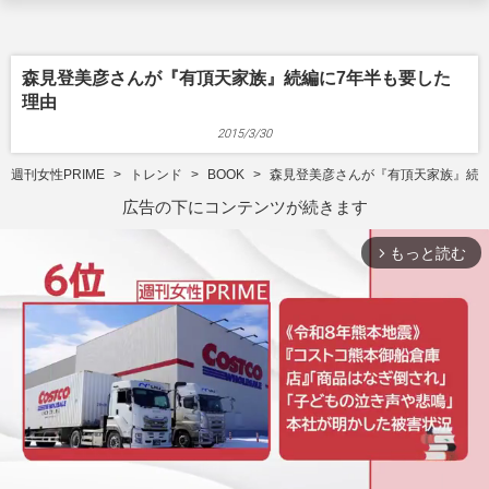
森見登美彦さんが『有頂天家族』続編に7年半も要した
理由
2015/3/30
週刊女性PRIME
トレンド
BOOK
森見登美彦さんが『有頂天家族』続編
広告の下にコンテンツが続きます
もっと読む
arrow_forward_ios