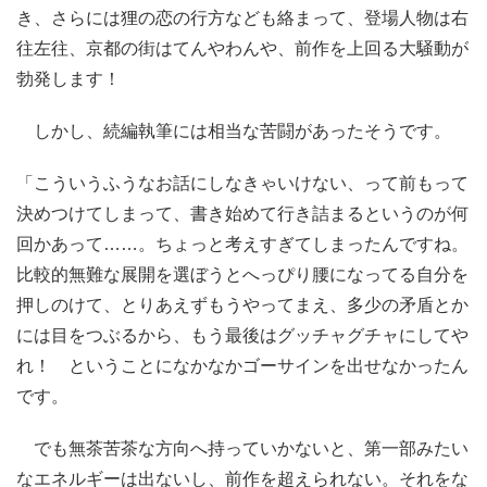
き、さらには狸の恋の行方なども絡まって、登場人物は右
往左往、京都の街はてんやわんや、前作を上回る大騒動が
勃発します！
しかし、続編執筆には相当な苦闘があったそうです。
「こういうふうなお話にしなきゃいけない、って前もって
決めつけてしまって、書き始めて行き詰まるというのが何
回かあって……。ちょっと考えすぎてしまったんですね。
比較的無難な展開を選ぼうとへっぴり腰になってる自分を
押しのけて、とりあえずもうやってまえ、多少の矛盾とか
には目をつぶるから、もう最後はグッチャグチャにしてや
れ！ ということになかなかゴーサインを出せなかったん
です。
でも無茶苦茶な方向へ持っていかないと、第一部みたい
なエネルギーは出ないし、前作を超えられない。それをな