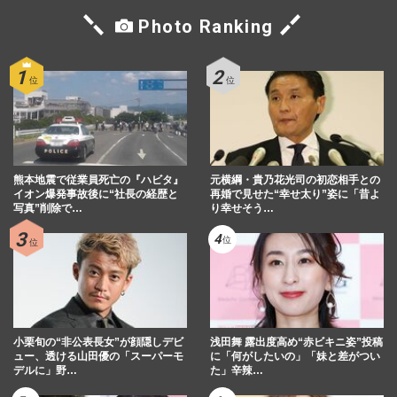
Photo Ranking
熊本地震で従業員死亡の『ハビタ』
元横綱・貴乃花光司の初恋相手との
イオン爆発事故後に“社長の経歴と
再婚で見せた“幸せ太り”姿に「昔よ
写真”削除で…
り幸せそう…
小栗旬の“非公表長女”が顔隠しデビ
浅田舞 露出度高め“赤ビキニ姿”投稿
ュー、透ける山田優の「スーパーモ
に「何がしたいの」「妹と差がつい
デルに」野…
た」辛辣…