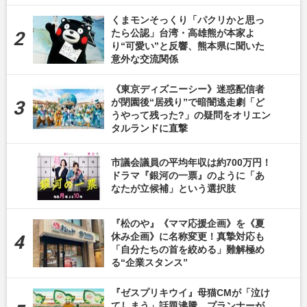
くまモンそっくり「パクリかと思っ
たら公認」台湾・高雄熊が本家よ
り“可愛い”と反響、熊本県に聞いた
意外な交流関係
《東京ディズニーシー》迷惑配信者
が閉園後“居残り”で暗闇逃走劇「ど
うやって残った?」の疑問をオリエン
タルランドに直撃
市議会議員の平均年収は約700万円！
ドラマ『銀河の一票』のように「あ
なたが立候補」という選択肢
『松のや』《ママ応援企画》を《夏
休み企画》に名称変更！真摯対応も
「自分たちの首を絞める」難解極め
る“企業スタンス”
『ゼスプリキウイ』母猫CMが「泣け
てしまう」話題沸騰、プランナーが