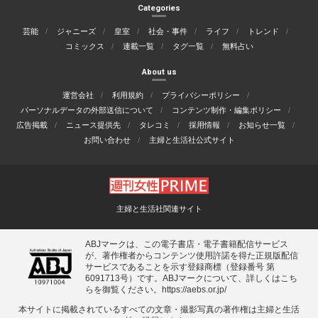
Categories
芸能
ジャニーズ
皇室
社会・事件
ライフ
トレンド
コミックス
連載一覧
タグ一覧
無料占い
About us
運営会社
利用規約
プライバシーポリシー
パーソナルデータの外部送信について
コンテンツ制作・編集ポリシー
広告掲載
ニュース提供先
タレコミ
採用情報
お知らせ一覧
お問い合わせ
主婦と生活社公式サイト
主婦と生活社関連サイト
ABJマークは、この電子書店・電子書籍配信サービス
が、著作権者からコンテンツ使用許諾を得た正規版配信
サービスであることを示す登録商標（登録番号 第
6091713号）です。ABJマークについて、詳しくはこち
らを御覧ください。
https://aebs.or.jp/
本サイトに掲載されているすべての⽂章・撮影写真の著作権は主婦と⽣活