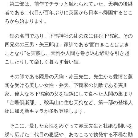
第二部は、前作でチラッと触れられていた、天狗の後継
者である二代目が百年ぶりに英国から日本へ帰国するとこ
ろから始まります。
狸の名門であり、下鴨神社の糺の森に住む下鴨家。その
四兄弟の三男・矢三郎は、家訓である“面白きことはよき
ことなり”を実践し、天狗や人間を巻き込む騒動を引き起
こしたりして楽しく暮らす若い狸。
その師である隠居の天狗・赤玉先生、先生から愛情と薫
陶を受ける美しい女性・弁天、下鴨家の仇敵である夷川
家、偉大なる下鴨家の父を狸鍋にして食べた人間の集まり
「金曜倶楽部」、鞍馬山に住む天狗など、第一部の登場人
物に加え新キャラが多数登場します。
そこに、愛した女性をめぐって赤玉先生と壮絶な闘いを
繰り広げた二代目の思惑や、あちこちで勃発する不穏な動