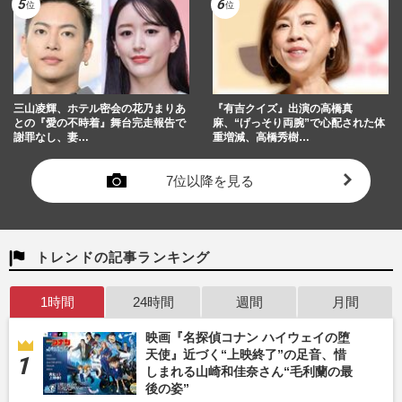
三山凌輝、ホテル密会の花乃まりあ
『有吉クイズ』出演の高橋真
との『愛の不時着』舞台完走報告で
麻、“げっそり両腕”で心配された体
謝罪なし、妻…
重増減、高橋秀樹…
7位以降を見る
トレンドの記事ランキング
1時間
24時間
週間
月間
映画『名探偵コナン ハイウェイの堕
天使』近づく“上映終了”の足音、惜
しまれる山崎和佳奈さん“毛利蘭の最
後の姿”