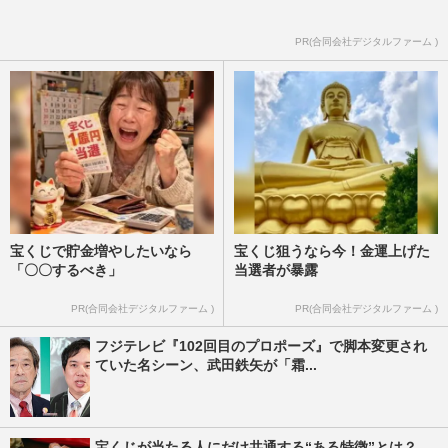
PR(合同会社デジタルファーム )
宝くじで貯金増やしたいなら
宝くじ狙うなら今！金運上げた
「〇〇するべき」
当選者が暴露
PR(合同会社デジタルファーム )
PR(合同会社デジタルファーム )
フジテレビ『102回目のプロポーズ』で脚本変更され
ていた名シーン、武田鉄矢が「霜...
宝くじが当たる人にだけ共通する“ある特徴”とは？