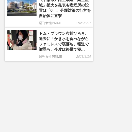
域」拡大を発表も喫煙所の設
置は「0」、分煙対策の行方を
自治体に直撃
週刊女性PRIME
2026/5/27
トム・ブラウン布川ひろき、
過去に「かき氷を食べながら
ファミレスで寝落ち」報道で
謝罪も、今度は終電で寝…
週刊女性PRIME
2023/6/29