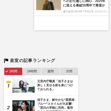
へのお引越しに関心 2025年
に迎える番組50周年で勇退か
週刊女性2024年7月9日号
2024/6/25
皇室の記事ランキング
1時間
24時間
週間
月間
元宮内庁職員「佳子さまは
美しく見せる術を身につけ
ておられる」
佳子さま、鮮やかな“琵琶湖
ブルー”スタイルが大反響!
「翌日の早朝に完売」着用