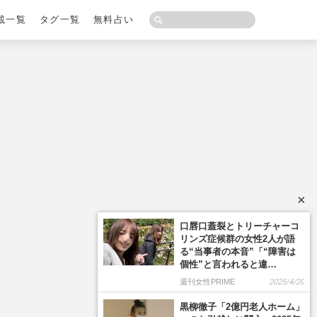
載一覧
タグ一覧
無料占い
×
口唇口蓋裂とトリーチャーコ
リンズ症候群の女性2人が語
る“当事者の本音”「“障害は
個性”と言われると違…
週刊女性PRIME
2025/4/20
黒柳徹子「2億円老人ホーム」