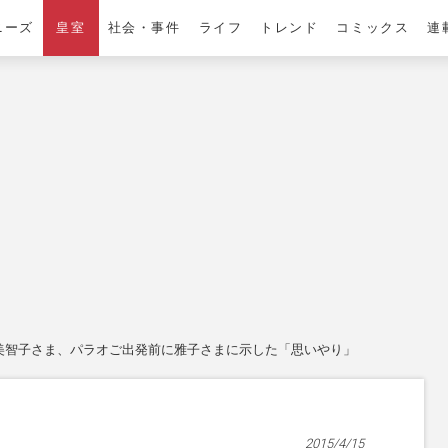
ニーズ
皇室
社会・事件
ライフ
トレンド
コミックス
連
美智子さま、パラオご出発前に雅子さまに示した「思いやり」
2015/4/15