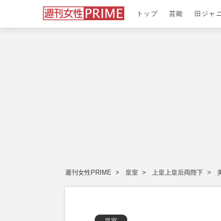
トップ
芸能
旧ジャ
週刊女性PRIME
皇室
上皇上皇后両陛下
皇室