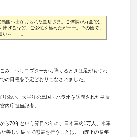
洋の島国へ出かけられた皇后さま。ご体調が万全では
を捧げるなど、ご多忙を極めたがーー。その陰で、
遣いを……。
こみ、ヘリコプターから降りるときは足がもつれ
での日程を予定どおりこなされました」
に寄り添い、太平洋の島国・パラオを訪問された皇后
宮内庁担当記者。
戦から70年という節目の年に、日本軍約1万人、米軍
が出た美しい島々で慰霊を行うことは、両陛下の長年