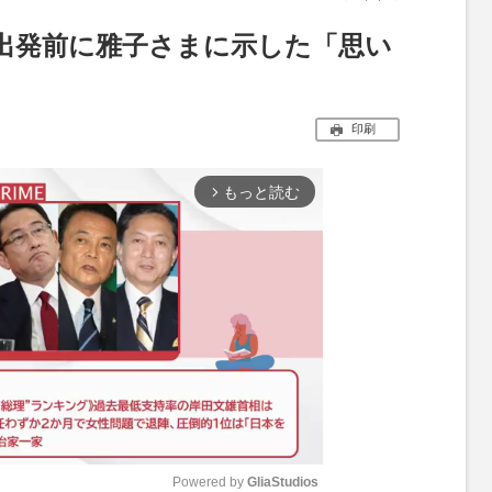
出発前に雅子さまに示した「思い
印刷
もっと読む
arrow_forward_ios
Powered by 
GliaStudios