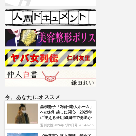
今、あなたにオススメ
黒柳徹子「2億円老人ホーム」
へのお引越しに関心 2025年
に迎える番組50周年で勇退か
週刊女性2024年7月9日号
2024/6/25
《千葉市》路上喫煙「禁止区