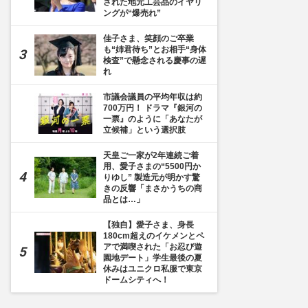
された地元工芸品のイヤリ
ングが“爆売れ”
佳子さま、笑顔のご卒業
も“姉君待ち”とお相手“身体
検査”で懸念される慶事の遅
れ
市議会議員の平均年収は約
700万円！ ドラマ『銀河の
一票』のように「あなたが
立候補」という選択肢
天皇ご一家が2年連続ご着
用、愛子さまの“5500円か
りゆし” 製造元が明かす驚
きの反響「まさかうちの商
品とは…」
【独自】愛子さま、身長
180cm超えのイケメンとペ
アで満喫された「お忍び遊
園地デート」学生最後の夏
休みはユニクロ私服で東京
ドームシティへ！