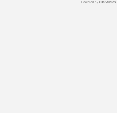
Powered by 
GliaStudios
M
u
t
e