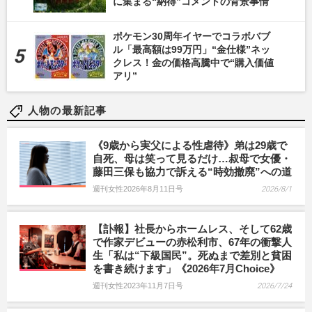
に集まる“納得”コメントの背景事情
ポケモン30周年イヤーでコラボバブ
ル「最高額は99万円」“金仕様”ネッ
クレス！金の価格高騰中で“購入価値
アリ”
人物の最新記事
《9歳から実父による性虐待》弟は29歳で
自死、母は笑って見るだけ…叔母で女優・
藤田三保も協力で訴える“時効撤廃”への道
週刊女性2026年8月11日号
2026/8/1
【訃報】社長からホームレス、そして62歳
で作家デビューの赤松利市、67年の衝撃人
生「私は“下級国民”。死ぬまで差別と貧困
を書き続けます」《2026年7月Choice》
週刊女性2023年11月7日号
2026/7/24