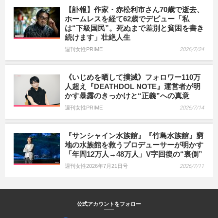
【訃報】作家・赤松利市さん70歳で逝去、
ホームレスを経て62歳でデビュー「私
は“下級国民”。死ぬまで差別と貧困を書き
続けます」壮絶人生
週刊女性PRIME
2026/7/24
《いじめを晒して撲滅》フォロワー110万
人超え『DEATHDOL NOTE』運営者が明
かす暴露のきっかけと“正義”への真意
週刊女性PRIME
2026/7/14
『サンシャイン水族館』『竹島水族館』窮
地の水族館を救うプロデューサーが明かす
「年間12万人→48万人」V字回復の“裏側”
週刊女性2026年7月21日号
2026/7/11
公式アカウントをフォロー