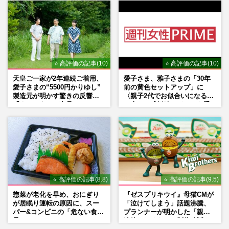
⭐ 高評価の記事(10)
⭐ 高評価の記事(10)
天皇ご一家が2年連続ご着用、
愛子さま、雅子さまの「30年
愛子さまの“5500円かりゆし”
前の黄色セットアップ」に
製造元が明かす驚きの反響
〈親子2代でお似合いになる〉
「まさかうちの商品とは…」
の声、ご成婚時のドレスも手
がけた森英恵さんとの絆
⭐ 高評価の記事(8.8)
⭐ 高評価の記事(9.5)
惣菜が老化を早め、おにぎり
『ゼスプリキウイ』母猫CMが
が居眠り運転の原因に、スー
「泣けてしまう」話題沸騰、
パー&コンビニの「危ない食
プランナーが明かした「親に
品」
連絡したくなる」制作秘話