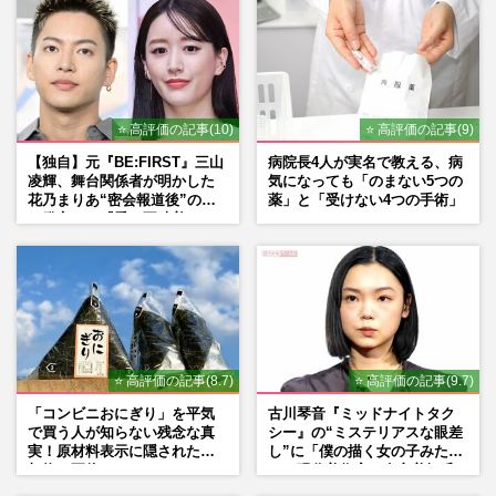
⭐ 高評価の記事(10)
⭐ 高評価の記事(9)
【独自】元『BE:FIRST』三山
病院長4人が実名で教える、病
凌輝、舞台関係者が明かした
気になっても「のまない5つの
花乃まりあ“密会報道後”の呆
薬」と「受けない4つの手術」
れ発言と、『愛の不時着』の
劇場が答えた共演舞台の行方
⭐ 高評価の記事(8.7)
⭐ 高評価の記事(9.7)
「コンビニおにぎり」を平気
古川琴音『ミッドナイトタク
で買う人が知らない残念な真
シー』の“ミステリアスな眼差
実！原材料表示に隠された添
し”に「僕の描く女の子みた
加物の正体
い」現代美術家・奈良美智氏
もSNSで“公認”