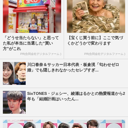
「どうせ当たらない」と思って
【宝くじ買う前に】ここで気づ
た私が本当に当選した“買い
くかどうかで変わります
方”がこれ
PR(合同会社デジタルファーム )
PR(合同会社デジタルファーム )
川口春奈＆サッカー日本代表・板倉滉「匂わせゼロ
婚」でも隠しきれなかったセレブすぎ...
SixTONES・ジェシー、綾瀬はるかとの熱愛報道から2
年も「結婚計画はいったん...