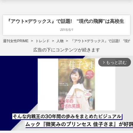
『アウト×デラックス』で話題! “現代の飛脚”は高校生
2015/5/1
週刊女性PRIME
トレンド
人物
『アウト×デラックス』で話題! “現代
広告の下にコンテンツが続きます
もっと読む
arrow_forward_ios