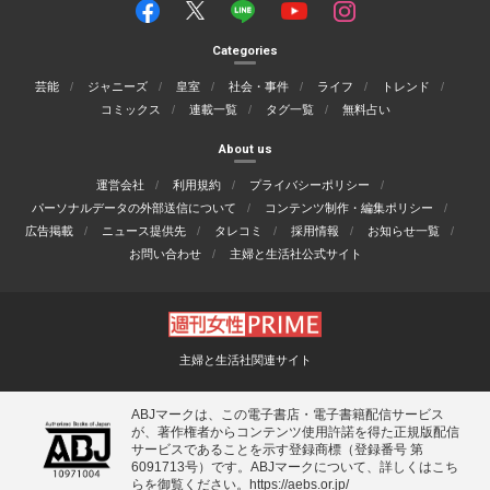
Categories
芸能
ジャニーズ
皇室
社会・事件
ライフ
トレンド
コミックス
連載一覧
タグ一覧
無料占い
About us
運営会社
利用規約
プライバシーポリシー
パーソナルデータの外部送信について
コンテンツ制作・編集ポリシー
広告掲載
ニュース提供先
タレコミ
採用情報
お知らせ一覧
お問い合わせ
主婦と生活社公式サイト
主婦と生活社関連サイト
ABJマークは、この電子書店・電子書籍配信サービス
が、著作権者からコンテンツ使用許諾を得た正規版配信
サービスであることを示す登録商標（登録番号 第
6091713号）です。ABJマークについて、詳しくはこち
らを御覧ください。
https://aebs.or.jp/