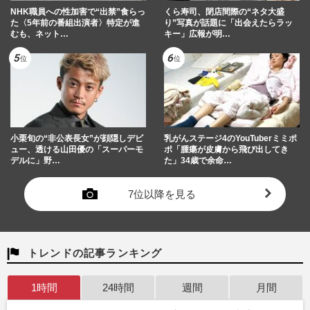
NHK職員への性加害で“出禁”食らっ
くら寿司、閉店間際の“ネタ大盛
た〈5年前の番組出演者〉特定が進
り”写真が話題に「出会えたらラッ
むも、ネット…
キー」広報が明…
小栗旬の“非公表長女”が顔隠しデビ
乳がんステージ4のYouTuberミミポ
ュー、透ける山田優の「スーパーモ
ポ「腫瘍が皮膚から飛び出してき
デルに」野…
た」34歳で余命…
7位以降を見る
トレンドの記事ランキング
1時間
24時間
週間
月間