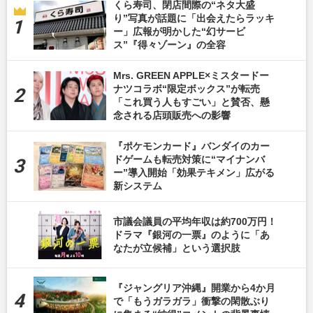
くら寿司、閉店間際の“ネタ大盛
り”写真が話題に「出会えたらラッキ
ー」広報が明かした“幻サービ
ス”『得々ゾーン』の全容
Mrs. GREEN APPLE×ミスタードー
ナツコラボ“限定ボックス”が転売
「これ買う人もすごい」と賛否、懸
念される店頭販売への影響
『ポケモンカード』バンダイのカー
ドゲームも転売対策に“マイナンバ
ー”導入開始「効果テキメン」広がる
新システム
市議会議員の平均年収は約700万円！
ドラマ『銀河の一票』のように「あ
なたが立候補」という選択肢
『ジャングリア沖縄』開業から4か月
で「もうガラガラ」衝撃の閑散ぶり