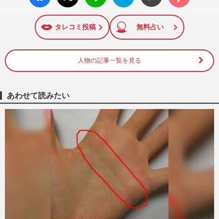
ok い
ト
ブック
ト
面に掲載された記事から、インターネット利用者層にとって
いね
マーク
特に関心の高い題材の記事を、WEB向けにリライトして配信
に追加
しています！
タレコミ投稿
無料占い
人物の記事一覧を見る
あわせて読みたい