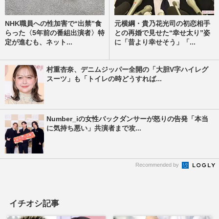
NHK職員への性加害で“出禁”食
元横綱・貴乃花光司の初恋相手
らった〈5年前の番組出演者〉特
との再婚で見せた“幸せ太り”姿
定が進むも、ネット...
に「昔より幸せそう」「...
村重杏奈、デニムジッパー全開の「大胆V字ハイレグ
スーツ」も「トイレの時どうすれば...
Number_iの女性バックダンサーが怒りの告発「本当
に気持ち悪い」共演者まで攻...
Recommended by
イチオシ記事