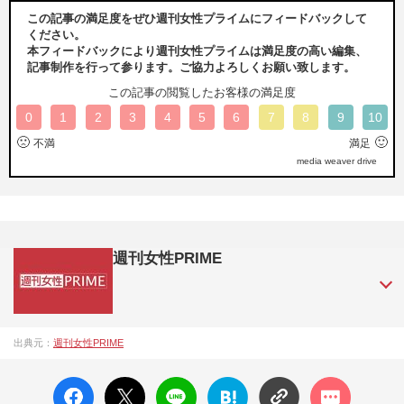
この記事の満足度をぜひ週刊女性プライムにフィードバックして
ください。
本フィードバックにより週刊女性プライムは満足度の高い編集、
記事制作を行って参ります。ご協力よろしくお願い致します。
この記事の閲覧したお客様の満足度
0
1
2
3
4
5
6
7
8
9
10
🙁
🙂
不満
満足
media weaver drive
週刊女性PRIME
『週刊女性PRIME（シュージョプライム）』は、2015年（平
出典元：
週刊女性PRIME
成27年）1月に開設された主婦と生活社が運営する日本のニュ
ースサイトです。『週刊女性PRIME』編集者が担当する連載
facebo
X ポス
LINE
はてな
コメン
陣の執筆記事を配信するほか、女性週刊誌『週刊女性』の誌