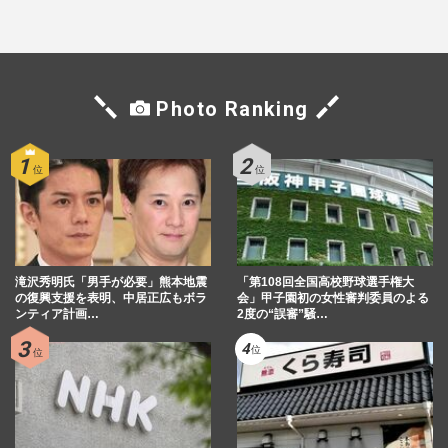
Photo Ranking
滝沢秀明氏「男手が必要」熊本地震
「第108回全国高校野球選手権大
の復興支援を表明、中居正広もボラ
会」甲子園初の女性審判委員のよる
ンティア計画…
2度の“誤審”騒…