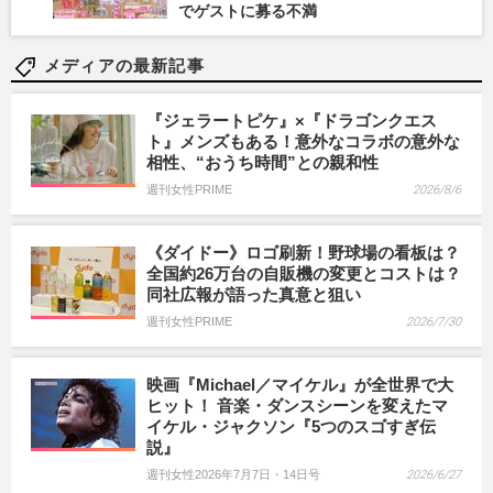
でゲストに募る不満
メディアの最新記事
『ジェラートピケ』×『ドラゴンクエス
ト』メンズもある！意外なコラボの意外な
相性、“おうち時間”との親和性
週刊女性PRIME
2026/8/6
《ダイドー》ロゴ刷新！野球場の看板は？
全国約26万台の自販機の変更とコストは？
同社広報が語った真意と狙い
週刊女性PRIME
2026/7/30
映画『Michael／マイケル』が全世界で大
ヒット！ 音楽・ダンスシーンを変えたマ
イケル・ジャクソン『5つのスゴすぎ伝
説』
週刊女性2026年7月7日・14日号
2026/6/27