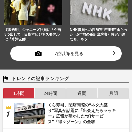
滝沢秀明、ジャニーズ社員に「企画
NHK職員への性加害で“出禁”食らっ
5つ出して」目指すビジネスモデル
た〈5年前の番組出演者〉特定が進
は『米津玄師…
むも、ネット…
7位以降を見る
トレンドの記事ランキング
1時間
24時間
週間
月間
くら寿司、閉店間際の“ネタ大盛
り”写真が話題に「出会えたらラッキ
ー」広報が明かした“幻サービ
ス”『得々ゾーン』の全容