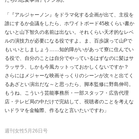
「『アルジャーノン』をドラマ化する企画が出て、主役を
誰にするか会議をしたら、ホワイトボード45枚くらい書か
ないと山下智久の名前は出ない。それくらい天才的なレベ
ルの演技力が必要になる役ですよ。ま、百歩譲って山Pで
もいいとしましょう……知的障がいがあって寮に住んでい
る役で、自分のことは自分でやっているはずなのに髪はサ
ラッサラ、しかも今風カットっておかしくないですか？
さらにはメジャーな映画そっくりのシーンが次々と出てく
るあざとい演出だな～と思ったら、脚本監修に野島伸司。
もうね、こういう芸能事務所・一部スタッフ・広告代理
店・テレビ局の中だけで完結して、視聴者のことを考えな
いドラマを金輪際、作るなと言いたいですわ」
週刊女性5月26日号