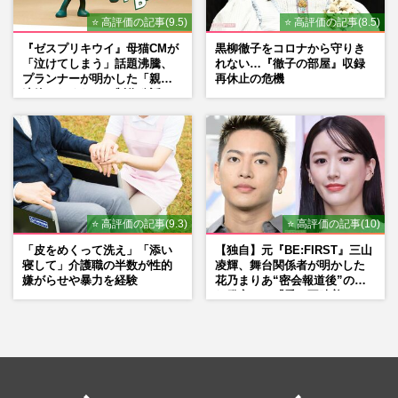
⭐ 高評価の記事(9.5)
⭐ 高評価の記事(8.5)
『ゼスプリキウイ』母猫CMが
黒柳徹子をコロナから守りき
「泣けてしまう」話題沸騰、
れない…『徹子の部屋』収録
プランナーが明かした「親に
再休止の危機
連絡したくなる」制作秘話
⭐ 高評価の記事(9.3)
⭐ 高評価の記事(10)
「皮をめくって洗え」「添い
【独自】元『BE:FIRST』三山
寝して」介護職の半数が性的
凌輝、舞台関係者が明かした
嫌がらせや暴力を経験
花乃まりあ“密会報道後”の呆
れ発言と、『愛の不時着』の
劇場が答えた共演舞台の行方