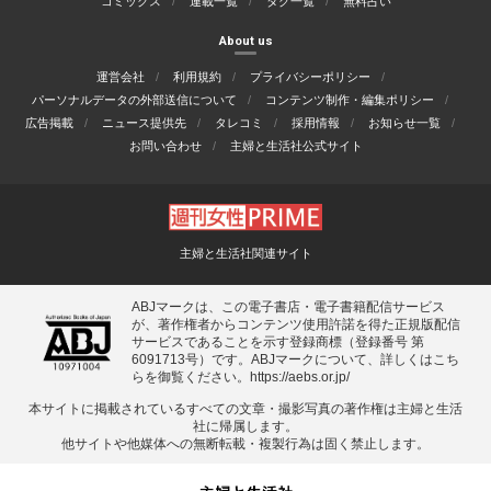
コミックス
連載一覧
タグ一覧
無料占い
About us
運営会社
利用規約
プライバシーポリシー
パーソナルデータの外部送信について
コンテンツ制作・編集ポリシー
広告掲載
ニュース提供先
タレコミ
採用情報
お知らせ一覧
お問い合わせ
主婦と生活社公式サイト
主婦と生活社関連サイト
ABJマークは、この電子書店・電子書籍配信サービス
が、著作権者からコンテンツ使用許諾を得た正規版配信
サービスであることを示す登録商標（登録番号 第
6091713号）です。ABJマークについて、詳しくはこち
らを御覧ください。
https://aebs.or.jp/
本サイトに掲載されているすべての⽂章・撮影写真の著作権は主婦と⽣活
社に帰属します。
他サイトや他媒体への無断転載・複製⾏為は固く禁⽌します。