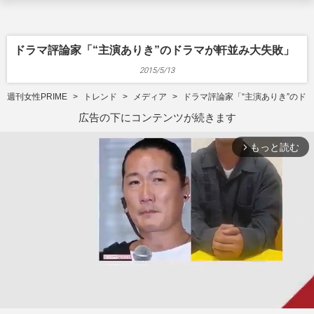
ドラマ評論家「“主演ありき”のドラマが軒並み大失敗」
2015/5/13
週刊女性PRIME
トレンド
メディア
ドラマ評論家「“主演ありき”のド
広告の下にコンテンツが続きます
もっと読む
arrow_forward_ios