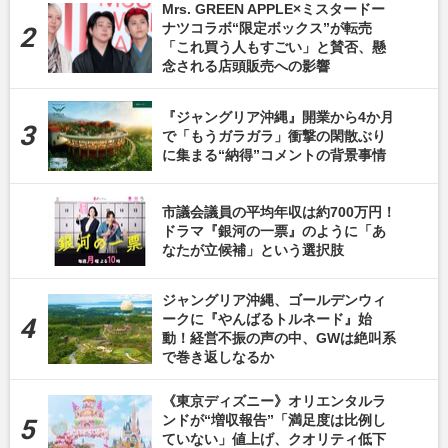
Mrs. GREEN APPLE×ミスタードー
ナツコラボ“限定ボックス”が転売
「これ買う人もすごい」と賛否、懸
念される店頭販売への影響
『ジャングリア沖縄』開業から4か月
で「もうガラガラ」衝撃の閑散ぶり
に集まる“納得”コメントの背景事情
市議会議員の平均年収は約700万円！
ドラマ『銀河の一票』のように「あ
なたが立候補」という選択肢
ジャングリア沖縄、ゴールデンウィ
ークに『やんばるトルネード』始
動！経営不振の声の中、GWは絶叫系
で巻き返しなるか
《東京ディズニー》オリエンタルラ
ンドが“増収報告”「満足度は比例し
ていない」値上げ、クオリティ低下