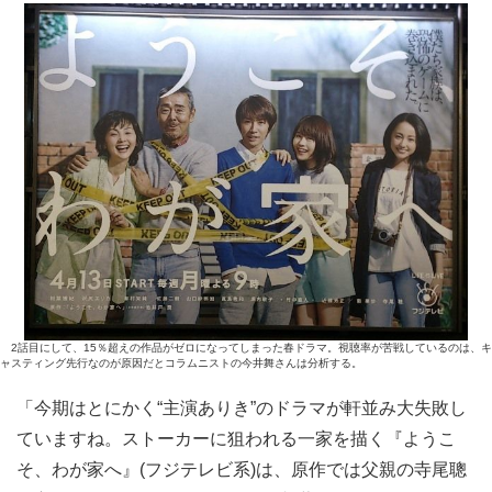
2話目にして、15％超えの作品がゼロになってしまった春ドラマ。視聴率が苦戦しているのは、キ
ャスティング先行なのが原因だとコラムニストの今井舞さんは分析する。
「今期はとにかく“主演ありき”のドラマが軒並み大失敗し
ていますね。ストーカーに狙われる一家を描く『ようこ
そ、わが家へ』(フジテレビ系)は、原作では父親の寺尾聰