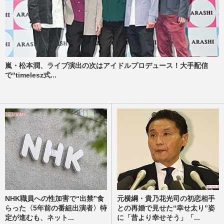
嵐・松本潤、ライブ演出の次はアイドルプロデュース！大手配信
で“timelesz式...
NHK職員への性加害で“出禁”食
元横綱・貴乃花光司の初恋相手
らった〈5年前の番組出演者〉特
との再婚で見せた“幸せ太り”姿
定が進むも、ネット...
に「昔より幸せそう」「...