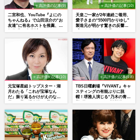
⭐ 高評価の記事(9)
⭐ 高評価の記事(10)
二宮和也、YouTube『よにの
天皇ご一家が2年連続ご着用、
ちゃんねる』で山田涼介の“お
愛子さまの“5500円かりゆし”
友達”に有名ホストを推薦、歌
製造元が明かす驚きの反響
舞伎町に“急接近”でファン
「まさかうちの商品とは…」
「関わらないで！」
⭐ 高評価の記事(10)
⭐ 高評価の記事(9.8)
元宝塚星組トップスター・湖
TBS日曜劇場『VIVANT』キャ
月わたる「これが宝塚なん
スティングの有能ぶりに脱
だ」振り返るかけがえのない
帽！堺雅人演じる“乃木の青年
日々、夢の現在地と“男役”へ
期”役は、そっくり説根強い
の思い
Mr.Children桜井和寿のバンド
マン長男・櫻井海音だった