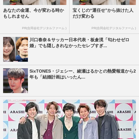
あなたの金運、今が変わる時か
宝くじの“運任せ”から抜けた人
もしれません
だけ変わる
PR(合同会社デジタルファーム )
PR(合同会社デジタルファーム )
川口春奈＆サッカー日本代表・板倉滉「匂わせゼロ
婚」でも隠しきれなかったセレブすぎ...
SixTONES・ジェシー、綾瀬はるかとの熱愛報道から2
年も「結婚計画はいったん...