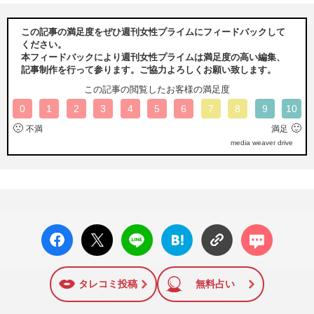
この記事の満足度をぜひ週刊女性プライムにフィードバックして
ください。
本フィードバックにより週刊女性プライムは満足度の高い編集、
記事制作を行って参ります。ご協力よろしくお願い致します。
この記事の閲覧したお客様の満足度
0
1
2
3
4
5
6
7
8
9
10
🙁
🙂
不満
満足
media weaver drive
facebo
X ポス
LINE
はてな
コメン
ok い
ト
ブック
ト
いね
マーク
に追加
タレコミ投稿
無料占い