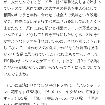
が主人公なんですけど、ドラマは相葉雅紀ありきで始まっ
ているので、原作で脇役の大学生の長男を主人公にして、
相葉のキャラと年齡に合わせて社会人で気弱という設定に
変更、原作にない記者役で沢尻エリカを出して話をふくら
ませたので、原作にある部分と相葉のシーンの落差が激し
いんですよ。どうしても彼を主役にしたいなら、相葉を生
かすようなドラマを作ればいいのに、それを考えようとも
してなくて、“原作が人気の池井戸作品なら視聴者は見る
だろ”と安易に思われていることに腹立ちますわ。そして
月9初のサスペンスとか言っていますけど、月9って名称に
こだわる意味がだいぶ前からないってことにも気づいてな
いんですよね」
ほかに主演ありきで失敗中のドラマは、『アルジャーノ
ンに花束を』(TBS系)、『ヤメゴク～ヤクザやめて頂きま
す～』(TBS系)、『戦う！書店ガール』(フジ系)、『医師
たちの恋愛事情』(フジ系)。