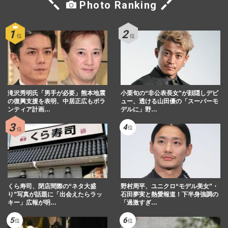
Photo Ranking
滝沢秀明氏「男手が必要」熊本地震
小栗旬の“非公表長女”が顔隠しデビ
の復興支援を表明、中居正広もボラ
ュー、透ける山田優の「スーパーモ
ンティア計画…
デルに」野…
くら寿司、閉店間際の“ネタ大盛
野村周平、ユニクロ“モデル美女”・
り”写真が話題に「出会えたらラッ
石田夢実と熱愛報道！下半身強調の
キー」広報が明…
「過激すぎ…