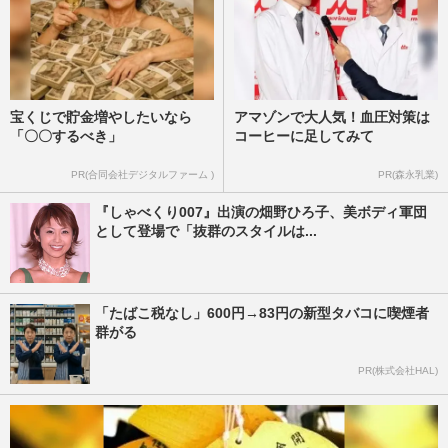
宝くじで貯金増やしたいなら
アマゾンで大人気！血圧対策は
「〇〇するべき」
コーヒーに足してみて
PR(合同会社デジタルファーム )
PR(森永乳業)
『しゃべくり007』出演の畑野ひろ子、美ボディ軍団
として登場で「抜群のスタイルは...
「たばこ税なし」600円→83円の新型タバコに喫煙者
群がる
PR(株式会社HAL)