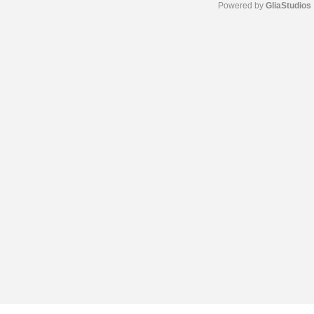
Powered by 
GliaStudios
M
u
t
e