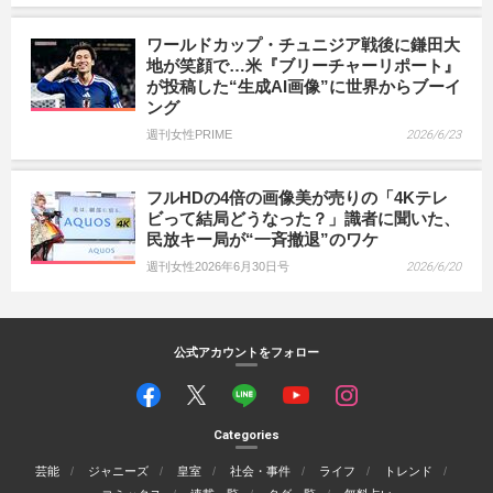
ワールドカップ・チュニジア戦後に鎌田大
地が笑顔で…米『ブリーチャーリポート』
が投稿した“生成AI画像”に世界からブーイ
ング
週刊女性PRIME
2026/6/23
フルHDの4倍の画像美が売りの「4Kテレ
ビって結局どうなった？」識者に聞いた、
民放キー局が“一斉撤退”のワケ
週刊女性2026年6月30日号
2026/6/20
公式アカウントをフォロー
Categories
芸能
ジャニーズ
皇室
社会・事件
ライフ
トレンド