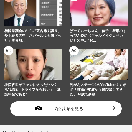
福岡県議会の“ドン”蔵内勇夫議長、
ぱーてぃーちゃん・信子、衝撃のす
炎上続きの中「ネパールは天国だっ
っぴん姿に《ギャルメイクよりい
た」震災無…
い》の声…“お…
坂口杏里がファンに送った“パパ
乳がんステージ4のYouTuberミミポ
活”LINE「ドライブなら15万」「通
ポ「腫瘍が皮膚から飛び出してき
話料金であと4…
た」34歳で余命…
7位以降を見る