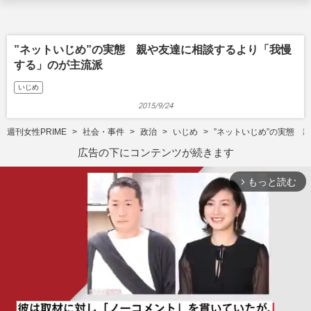
”ネットいじめ”の実態 親や友達に相談するより「我慢
する」のが主流派
いじめ
2015/9/24
週刊女性PRIME
社会・事件
政治
いじめ
”ネットいじめ”の実態 
広告の下にコンテンツが続きます
もっと読む
arrow_forward_ios