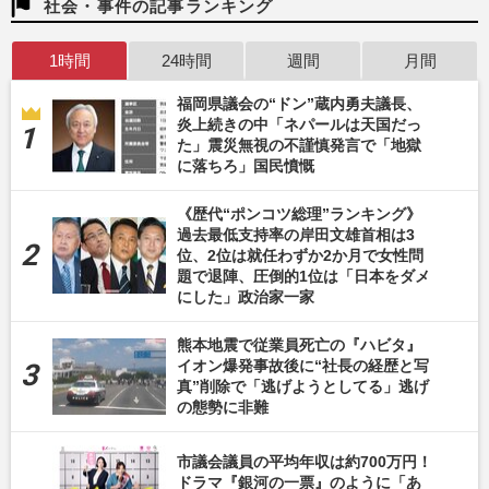
社会・事件の記事ランキング
1時間
24時間
週間
月間
福岡県議会の“ドン”蔵内勇夫議長、
炎上続きの中「ネパールは天国だっ
た」震災無視の不謹慎発言で「地獄
に落ちろ」国民憤慨
《歴代“ポンコツ総理”ランキング》
過去最低支持率の岸田文雄首相は3
位、2位は就任わずか2か月で女性問
題で退陣、圧倒的1位は「日本をダメ
にした」政治家一家
熊本地震で従業員死亡の『ハビタ』
イオン爆発事故後に“社長の経歴と写
真”削除で「逃げようとしてる」逃げ
の態勢に非難
市議会議員の平均年収は約700万円！
ドラマ『銀河の一票』のように「あ