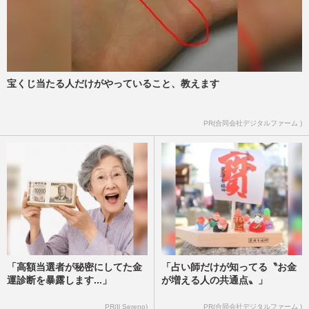
神奈川県警少年育成課、暴行動画拡散防止
のチラシ画像を投稿→削除……学校現場に
はすでに配布で疑問殺到
週刊女性PRIME
2026/2/13
宝くじ当たる人だけがやっていること、教えます
玉木雄一郎氏「悪いのは加害者」選挙公約
PR(合同会社デジタルファーム )
で“いじめ対策”宣言、世間から寄せられる
期待と「票集め」懐疑の…
週刊女性PRIME
2026/1/22
「高額当選者が秘密にしてた金
「占い師だけが知ってる〝お金
運診断を暴露します...」
が増える人の共通点〟」
PR(Il Sereno)
PR(合同会社デジタルファーム )