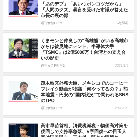
「あのデブ」「あいつポンコツだから」
「人間のクズ」暴言を受けた市議が答えた
市長の裏の顔
週刊女性PRIME
7時間前
くまモンと仲良しの“高雄熊”がいる高雄市
からは被災地にテント、半導体大手
『TSMC』は2億5000万！台湾との支え合
いの歴史
週刊女性PRIME
2026/8/6
茂木敏充外務大臣、メキシコでのコーヒー
ブレイク動画が物議「何やってるの？」熊
本地震・円安の“国内状況”で問われるSNS
のTPO
週刊女性PRIME
2026/8/6
高市早苗首相、消費税減税・物価高対策を
後回しで支持率急落、V字回復への目玉人