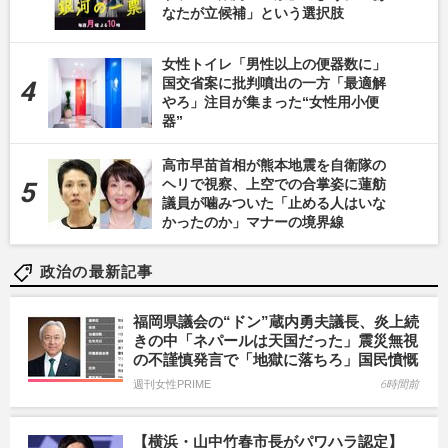
なたが立候補」という選択肢
女性トイレ「男性以上の便器数に」
国交省案に批判噴出の一方「最適解
やろ」注目が集まった“女性用小便
器”
高市早苗首相が熊本地震を自衛隊の
ヘリで視察、上空での合掌姿に蓮舫
議員が噛みついた「止める人はいな
かったのか」マナーの境界線
政治の最新記事
福岡県議会の“ドン”蔵内勇夫議長、炎上続
きの中「ネパールは天国だった」震災無視
の不謹慎発言で「地獄に落ちろ」国民憤慨
週刊女性PRIME
6時間前
【横浜・山中竹春市長がパワハラ認定】