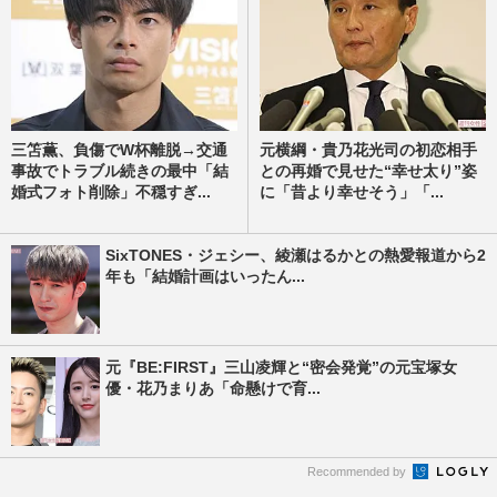
三笘薫、負傷でW杯離脱→交通
元横綱・貴乃花光司の初恋相手
事故でトラブル続きの最中「結
との再婚で見せた“幸せ太り”姿
婚式フォト削除」不穏すぎ...
に「昔より幸せそう」「...
SixTONES・ジェシー、綾瀬はるかとの熱愛報道から2
年も「結婚計画はいったん...
元『BE:FIRST』三山凌輝と“密会発覚”の元宝塚女
優・花乃まりあ「命懸けで育...
Recommended by