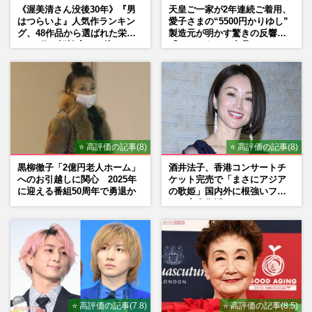
《渥美清さん没後30年》『男
天皇ご一家が2年連続ご着用、
はつらいよ』人気作ランキン
愛子さまの“5500円かりゆし”
グ、48作品から選ばれた栄え
製造元が明かす驚きの反響
ある1位と評論家イチ推し
「まさかうちの商品とは…」
の“神作”は
⭐ 高評価の記事(8)
⭐ 高評価の記事(8)
黒柳徹子「2億円老人ホーム」
酒井法子、香港コンサートチ
へのお引越しに関心 2025年
ケット完売で「まさにアジア
に迎える番組50周年で勇退か
の歌姫」国内外に根強いファ
ンで完全復活か
⭐ 高評価の記事(7.8)
⭐ 高評価の記事(8.5)