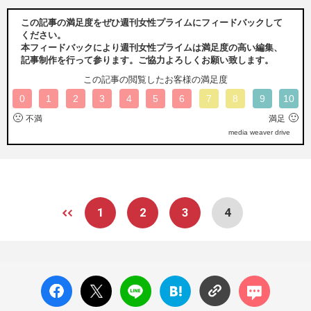
この記事の満足度をぜひ週刊女性プライムにフィードバックして
ください。
本フィードバックにより週刊女性プライムは満足度の高い編集、
記事制作を行って参ります。ご協力よろしくお願い致します。
この記事の閲覧したお客様の満足度
0
1
2
3
4
5
6
7
8
9
10
🙁
🙂
不満
満足
media weaver drive
1
2
3
4
facebo
X ポス
LINE
はてな
コメン
ok い
ト
ブック
ト