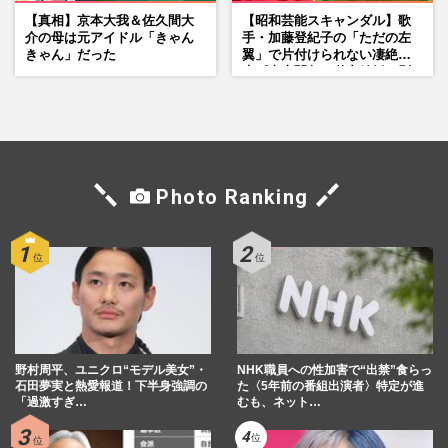
【真相】京本大我＆佐久間大
【昭和芸能スキャンダル】歌
介の母は元アイドル「きゃん
手・加藤登紀子の「ただの左
きゃん」だった
翼」で片付けられない凄絶半
生《東大闘争、獄中結婚、別
荘で内ゲバ事件》
Photo Ranking
野村周平、ユニクロ“モデル美女”・
NHK職員への性加害で“出禁”食らっ
石田夢実と熱愛報道！下半身強調の
た〈5年前の番組出演者〉特定が進
「過激すぎ…
むも、ネット…