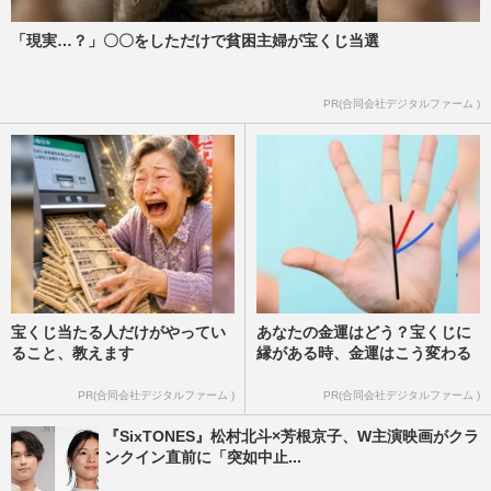
「現実…？」〇〇をしただけで貧困主婦が宝くじ当選
PR(合同会社デジタルファーム )
宝くじ当たる人だけがやってい
あなたの金運はどう？宝くじに
ること、教えます
縁がある時、金運はこう変わる
PR(合同会社デジタルファーム )
PR(合同会社デジタルファーム )
『SixTONES』松村北斗×芳根京子、W主演映画がクラ
ンクイン直前に「突如中止...