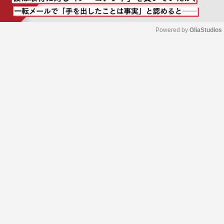
Powered by 
GliaStudios
M
u
t
e