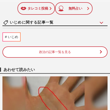
いね
マーク
に追加
タレコミ投稿
無料占い
いじめに関する記事一覧
中山功太がXで「全部自分が悪い」いじめ
いじめ
告発から一転、泥かぶり謝罪ポストで見え
た「芸風の全否定」
週刊女性PRIME
2026/5/13
政治の記事一覧を見る
サバンナ高橋茂雄、“いじめ騒動”謝罪する
も『ストッパ』CM降板の危機「一気に仕
あわせて読みたい
事を失う」不祥事の過剰反…
週刊女性PRIME
2026/5/12
サバンナ高橋茂雄、中山功太ら後輩の“い
じめ告発”に謝罪で「感謝するべき」相
方・八木真澄が見せた“神対…
週刊女性PRIME
2026/5/11