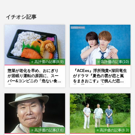
イチオシ記事
⭐ 高評価の記事(8.9)
⭐ 高評価の記事(10)
惣菜が老化を早め、おにぎり
『ACEes』浮所飛貴×深田竜生
が居眠り運転の原因に、スー
がドラマ『夏色の雲が恋と嵐
パー&コンビニの「危ない食
をまきおこす』で挑んだ恋人
品」
役、照れながら挑んだキュン
シーン秘話
⭐ 高評価の記事(7.6)
⭐ 高評価の記事(8.3)