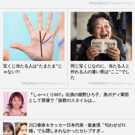
PR(合同会社デジタルファーム )
宝くじ当たる人は“たまたま”じ
同じ宝くじなのに、当たる人と
ゃない?!
外れる人の違い実は“ここ”でし
た
PR(合同会社デジタルファーム )
PR(合同会社デジタルファーム )
『しゃべくり007』出演の畑野ひろ子、美ボディ軍団
として登場で「抜群のスタイルは...
川口春奈＆サッカー日本代表・板倉滉「匂わせゼロ
婚」でも隠しきれなかったセレブすぎ...