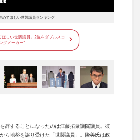
。辞めてほしい世襲議員ランキング
てほしい世襲議員」2位をダブルスコ
ングメーカー”
を辞することになったのは江藤拓衆議院議員。彼
から地盤を譲り受けた「世襲議員」。隆美氏は政