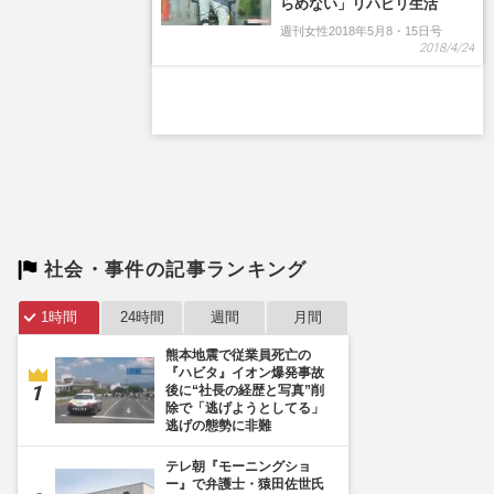
社会・事件の記事ランキング
1時間
24時間
週間
月間
熊本地震で従業員死亡の
『ハビタ』イオン爆発事故
後に“社長の経歴と写真”削
除で「逃げようとしてる」
逃げの態勢に非難
テレ朝『モーニングショ
ー』で弁護士・猿田佐世氏