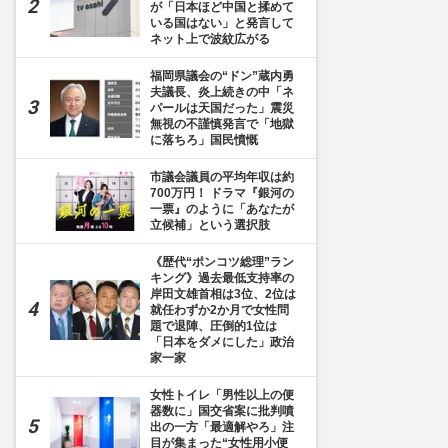
が「日本ほど中国と揉めて
いる国はない」と発言して
ネット上で波紋広がる
福岡県議会の“ドン”蔵内勇
夫議長、炎上続きの中「ネ
パールは天国だった」震災
無視の不謹慎発言で「地獄
に落ちろ」国民憤慨
市議会議員の平均年収は約
700万円！ ドラマ『銀河の
一票』のように「あなたが
立候補」という選択肢
《歴代“ポンコツ総理”ラン
キング》過去最低支持率の
岸田文雄首相は3位、2位は
就任わずか2か月で女性問
題で退陣、圧倒的1位は
「日本をダメにした」政治
家一家
女性トイレ「男性以上の便
器数に」国交省案に批判噴
出の一方「最適解やろ」注
目が集まった“女性用小便