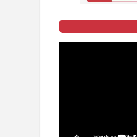
Page 1
ー 政治家を辞め
Page 2
ー 3位には3人が
Page 3
ー 2位は「仕事