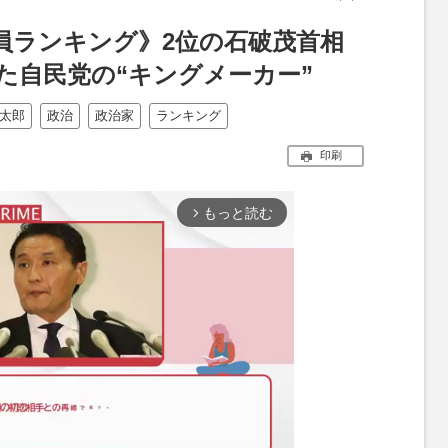
員ランキング》2位の石破茂首相
た自民党の“キングメーカー”
太郎
政治
政治家
ランキング
印刷
もっと読む
arrow_forward_ios