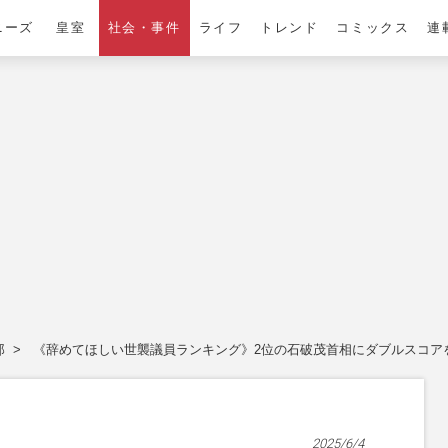
ニーズ
皇室
社会・事件
ライフ
トレンド
コミックス
連
郎
《辞めてほしい世襲議員ランキング》2位の石破茂首相にダブルスコアを
2025/6/4