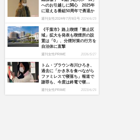
へのお引越しに関心 2025年
に迎える番組50周年で勇退か
週刊女性2024年7月9日号
2024/6/25
《千葉市》路上喫煙「禁止区
域」拡大を発表も喫煙所の設
置は「0」、分煙対策の行方を
自治体に直撃
週刊女性PRIME
2026/5/27
トム・ブラウン布川ひろき、
過去に「かき氷を食べながら
ファミレスで寝落ち」報道で
謝罪も、今度は終電で寝…
週刊女性PRIME
2023/6/29