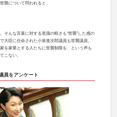
世襲について問われると、
そんな言葉に対する意識の軽さも“世襲”した感の
で大臣に任命された小泉進次郎議員も世襲議員。
家を家業とする人たちに世襲制限を、という声も
てこない。
議員をアンケート