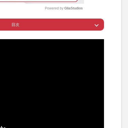
Powered by 
GliaStudios
目次
M
u
てほしい世襲議員をアンケート
t
e
名を連ねる
をやり切る器ではない」