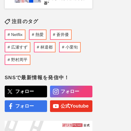
器”
注目のタグ
Netflix
熱愛
蒼井優
広瀬すず
林遣都
小栗旬
野村周平
SNSで最新情報を発信中！
フォロー
フォロー
フォロー
公式Youtube