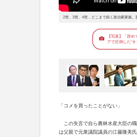
2世、3世、4世…どこまで続く政治家家族
【写真】「辞め
アで圧倒した“キ
「コメを買ったことがない」
この失言で自ら農林水産大臣の職
は父親で元衆議院議員の江藤隆美氏