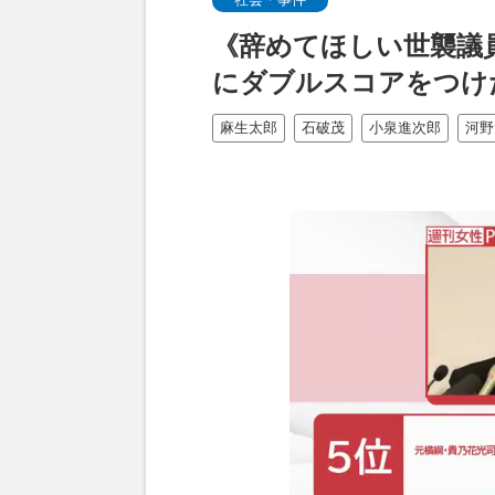
《辞めてほしい世襲議
にダブルスコアをつけ
麻生太郎
石破茂
小泉進次郎
河野