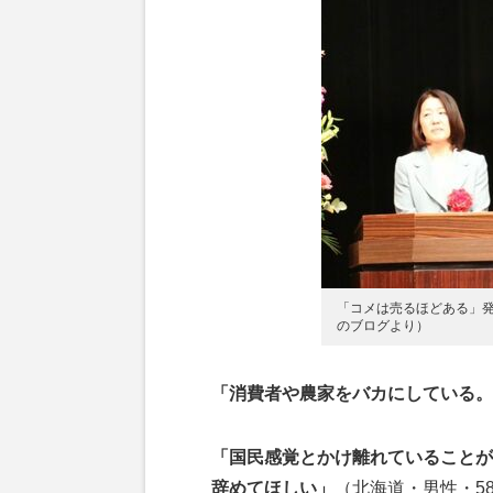
「コメは売るほどある」
のブログより）
「消費者や農家をバカにしている。
「国民感覚とかけ離れていることが
辞めてほしい」
（北海道・男性・5