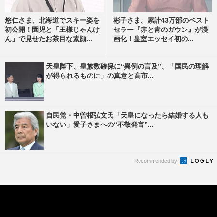
悠仁さま、北海道でスキー姿を
彬子さま、累計43万部のベスト
初公開！園児と「王様じゃんけ
セラー『赤と青のガウン』が漫
ん」で見せたお茶目な素顔...
画化！皇室エッセイ初の...
天皇陛下、皇族数確保に“異例の言及”、「国民の理解
が得られるものに」の真意と高市...
自民党・中曽根弘文氏「天皇になったら結婚する人も
いない」愛子さまへの“不敬発言”...
Recommended by