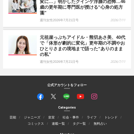
変に…」明かしたクインケ浮腫の恐怖…46
歳の更年期に専門医が授ける“心身の処方
箋”
週刊女性2026年7月21日号
2026/7/11
元祖崖っぷちアイドル・熊切あさ美、40代
で「体形が劇的に変化」更年期の不調やお
ひとりさまの境地まで語った“ありのまま
の私”
週刊女性2026年7月21日号
2026/7/11
公式アカウントをフォロー
Categories
芸能
ジャニーズ
皇室
社会・事件
ライフ
トレンド
コミックス
連載一覧
タグ一覧
無料占い