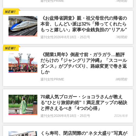
週刊女性PRIME
7時間前
《お盆帰省調査》親・祖父母世代の帰省の
本音、しんどい派は32%「帰ってくれたら
もっと嬉しい」家事や金銭負担の“リアル”
週刊女性2026年8月18日・25日号
7時間前
《開業1周年》倒産寸前・ガラガラ…酷評
だらけの『ジャングリア沖縄』「スコール
ダンス」がプチバズり、路線変更で巻き返
しか
週刊女性PRIME
8時間前
70歳人気ブロガー・ショコラさんが教え
る“ひとり旅節約術”！満足度アップの秘訣
と押さえるべき「4つの心得」
週刊女性2026年8月18日・25日号
2026/8/8
くら寿司、閉店間際の“ネタ大盛り”写真が