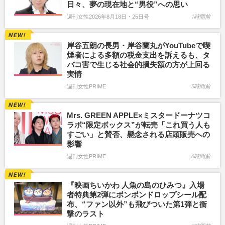
日々、夢の現在地と“男役”への思い
週刊女性2026年8月18日・25日号
1時間前
岸谷五朗の長男・岸谷蘭丸がYouTubeで喫
煙者による多額の税金支出を訴えるも、タ
バコ害で生じる社会的損失額の方が上回る
実情
週刊女性PRIME
5時間前
Mrs. GREEN APPLE×ミスタードーナツコ
ラボ“限定ボックス”が転売「これ買う人も
すごい」と賛否、懸念される店頭販売への
影響
週刊女性PRIME
6時間前
『映画ちいかわ 人魚の島のひみつ』入場
者特典第2弾にボンボンドロップシール配
布、“ファン以外”も飛びついた第1弾と衝
撃のラスト