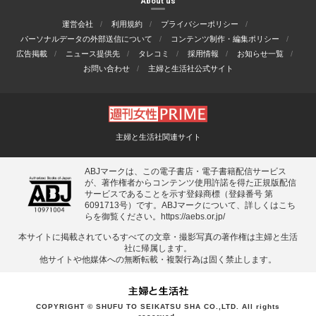
About us
運営会社
利用規約
プライバシーポリシー
パーソナルデータの外部送信について
コンテンツ制作・編集ポリシー
広告掲載
ニュース提供先
タレコミ
採用情報
お知らせ一覧
お問い合わせ
主婦と生活社公式サイト
主婦と生活社関連サイト
ABJマークは、この電子書店・電子書籍配信サービス
が、著作権者からコンテンツ使用許諾を得た正規版配信
サービスであることを示す登録商標（登録番号 第
6091713号）です。ABJマークについて、詳しくはこち
らを御覧ください。
https://aebs.or.jp/
本サイトに掲載されているすべての⽂章・撮影写真の著作権は主婦と⽣活
社に帰属します。
他サイトや他媒体への無断転載・複製⾏為は固く禁⽌します。
COPYRIGHT © SHUFU TO SEIKATSU SHA CO.,LTD. All rights