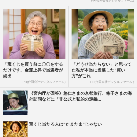
PR(合同会社デジタルファーム)
「宝くじを買う前に〇〇をする
「どうせ当たらない」と思って
だけです」金運上昇で当選者が
た私が本当に当選した“買い
続出
方”がこれ
PR(合同会社デジタルファーム)
PR(合同会社デジタルファーム )
《宮内庁が回答》悠仁さまの京都旅行、彬子さまの海
外訪問などに「非公式と私的の定義...
宝くじ当たる人は“たまたま”じゃない