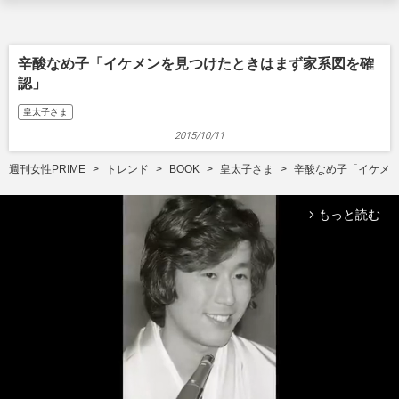
辛酸なめ子「イケメンを見つけたときはまず家系図を確
認」
皇太子さま
2015/10/11
週刊女性PRIME
トレンド
BOOK
皇太子さま
辛酸なめ子「イケメ
もっと読む
arrow_forward_ios