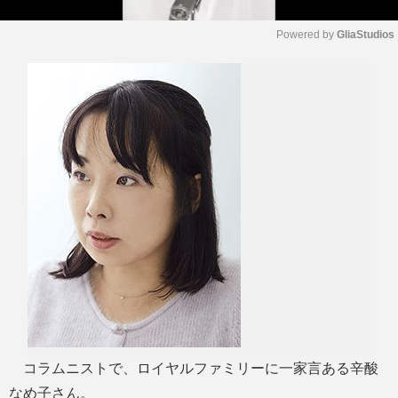
Powered by 
GliaStudios
M
u
t
e
コラムニストで、ロイヤルファミリーに一家言ある辛酸
なめ子さん。