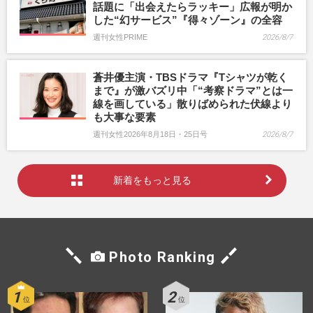
話題に「出会えたらラッキー」広報が明か
した“幻サービス”『得々ゾーン』の全容
週刊女性PRIME
2026/8/7
蒼井優主演・TBSドラマ『Tシャツが乾く
まで』が激バズリ中「“考察ドラマ”とは一
線を画している」散りばめられた伏線より
も大事な要素
週刊女性2026年8月18日・25日号
2026/8/7
新着をもっと見る
Photo Ranking