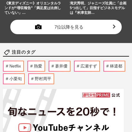
《東京ディズニー》オリエンタルラ
滝沢秀明、ジャニーズ社員に「企画
ンドが“増収報告”「満足度は比例し
5つ出して」目指すビジネスモデル
ていない」…
は『米津玄師…
7位以降を見る
注目のタグ
Netflix
熱愛
蒼井優
広瀬すず
林遣都
小栗旬
野村周平