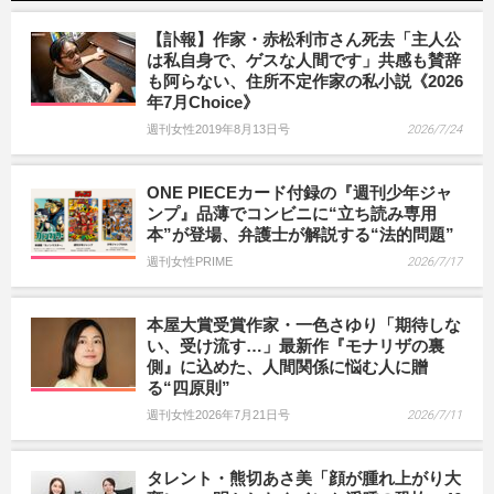
【訃報】作家・赤松利市さん死去「主人公
は私自身で、ゲスな人間です」共感も賛辞
も阿らない、住所不定作家の私小説《2026
年7月Choice》
週刊女性2019年8月13日号
2026/7/24
ONE PIECEカード付録の『週刊少年ジャ
ンプ』品薄でコンビニに“立ち読み専用
本”が登場、弁護士が解説する“法的問題”
週刊女性PRIME
2026/7/17
本屋大賞受賞作家・一色さゆり「期待しな
い、受け流す…」最新作『モナリザの裏
側』に込めた、人間関係に悩む人に贈
る“四原則”
週刊女性2026年7月21日号
2026/7/11
タレント・熊切あさ美「顔が腫れ上がり大