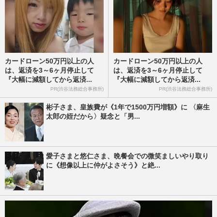
カードローン50万円以上の人
カードローン50万円以上の人
は、返済を3～6ヶ月停止して
は、返済を3～6ヶ月停止して
『大幅に減額してから返済...
『大幅に減額してから返済...
PR(渋谷法務総合事務所)
PR(渋谷法務総合事務所)
彬子さま、皇族費が《1年で1500万円増額》に 〈麻生
太郎の姪だから〉疑念と「男...
愛子さまと悠仁さま、晩餐会での微笑ましいやり取り
に《想像以上に仲がよさそう》と絶...