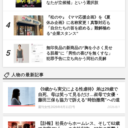
なたが立候補」という選択肢
『松のや』《ママ応援企画》を《夏
休み企画》に名称変更！真摯対応も
「自分たちの首を絞める」難解極め
る“企業スタンス”
無印良品の新商品の“胸を小さく見せ
る肌着”に「男性の喜びを無くすな」
犯罪予告に立ち向かう同社の見解
人物の最新記事
《9歳から実父による性虐待》弟は29歳で
自死、母は笑って見るだけ…叔母で女優・
藤田三保も協力で訴える“時効撤廃”への道
週刊女性2026年8月11日号
2026/8/1
【訃報】社長からホームレス、そして62歳