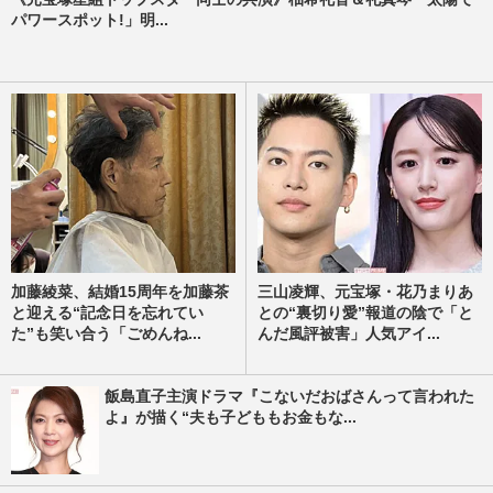
パワースポット!」明...
加藤綾菜、結婚15周年を加藤茶
三山凌輝、元宝塚・花乃まりあ
と迎える“記念日を忘れてい
との“裏切り愛”報道の陰で「と
た”も笑い合う「ごめんね...
んだ風評被害」人気アイ...
飯島直子主演ドラマ『こないだおばさんって言われた
よ』が描く“夫も子どももお金もな...