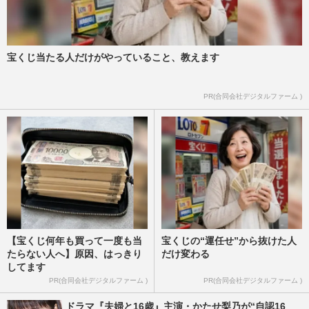
宝くじ当たる人だけがやっていること、教えます
PR(合同会社デジタルファーム )
【宝くじ何年も買って一度も当
宝くじの“運任せ”から抜けた人
たらない人へ】原因、はっきり
だけ変わる
してます
PR(合同会社デジタルファーム )
PR(合同会社デジタルファーム )
ドラマ『夫婦と16歳』主演・かたせ梨乃が“自認16