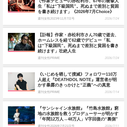
で作家デビューの赤松利市、67年の衝撃人
生「私は“下級国民”。死ぬまで差別と貧困
を書き続けます」《2026年7月Choice》
週刊女性2023年11月7日号
2026/7/24
【訃報】作家・赤松利市さん70歳で逝去、
ホームレスを経て62歳でデビュー「私
は“下級国民”。死ぬまで差別と貧困を書き
続けます」壮絶人生
週刊女性PRIME
2026/7/24
《いじめを晒して撲滅》フォロワー110万
人超え『DEATHDOL NOTE』運営者が明
かす暴露のきっかけと“正義”への真意
週刊女性PRIME
2026/7/14
『サンシャイン水族館』『竹島水族館』窮
地の水族館を救うプロデューサーが明かす
「年間12万人→48万人」V字回復の“裏側”
週刊女性2026年7月21日号
2026/7/11