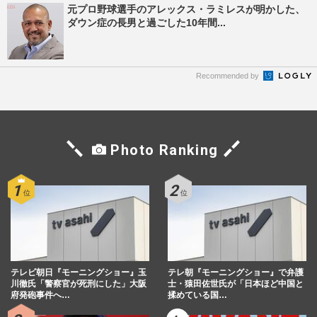
元プロ野球選手のアレックス・ラミレスが明かした、
ダウン症の長男と過ごした10年間...
Recommended by
Photo Ranking
テレビ朝日『モーニングショー』玉
テレ朝『モーニングショー』で弁護
川徹氏「警察官が死刑にした」大阪
士・猿田佐世氏が「日本ほど中国と
府発砲事件へ…
揉めている国…