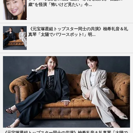
歳”を怪演「怖いけど見たい」今...
《元宝塚星組トップスター同士の共演》柚希礼音＆礼
真琴「太陽でパワースポット!」明...
《元宝塚星組トップスター同士の共演》柚希礼音＆礼真琴「太陽で