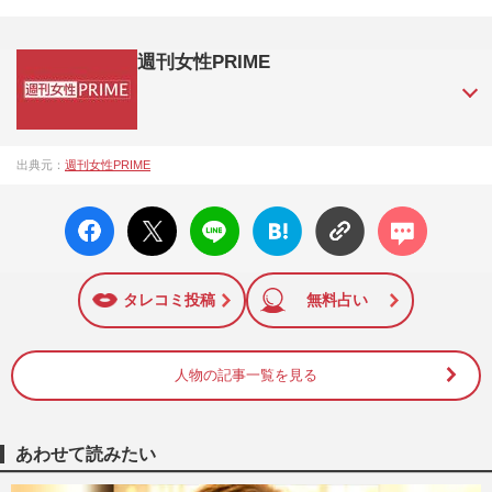
週刊女性PRIME
『週刊女性PRIME（シュージョプライム）』は、2015年（平
出典元：
週刊女性PRIME
成27年）1月に開設された主婦と生活社が運営する日本のニュ
ースサイトです。『週刊女性PRIME』編集者が担当する連載
facebo
X ポス
LINE
はてな
コメン
陣の執筆記事を配信するほか、女性週刊誌『週刊女性』の誌
ok い
ト
ブック
ト
面に掲載された記事から、インターネット利用者層にとって
いね
マーク
特に関心の高い題材の記事を、WEB向けにリライトして配信
に追加
しています！
タレコミ投稿
無料占い
人物の記事一覧を見る
あわせて読みたい