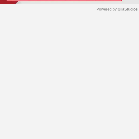
Powered by 
GliaStudios
M
u
t
e