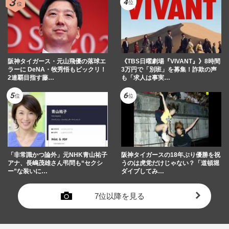
阪神タイガース・元山飛優の落球エ
《TBS日曜劇場『VIVANT』》8時間
ラーに DeNA・牧秀悟もビックリ！
3万円で「別班」を募集！詐欺の声
2連覇目指す藤…
も「求人は事実…
「非常識かつ論外」元NHK青山祐子
阪神タイガースの18年ぶり優勝を祝
アナ、長嶋茂雄さん弔問も“セクシ
うのは虎党だけじゃない？「道頓堀
ー”な装いに…
ダイブしてみ…
7位以降を見る