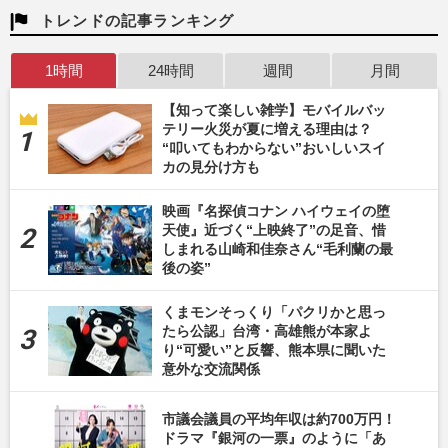
トレンドの記事ランキング
1時間
24時間
週間
月間
【知って楽しい雑学】モバイルバッ
テリー火災が夏に増える理由は？
“叩いてもわからない”おいしいスイ
カの見分け方も
映画『名探偵コナン ハイウェイの堕
天使』近づく“上映終了”の足音、惜
しまれる山崎和佳奈さん“毛利蘭の最
後の姿”
くまモンそっくり「パクリかと思っ
たら公認」台湾・高雄熊が本家よ
り“可愛い”と反響、熊本県に聞いた
意外な交流関係
市議会議員の平均年収は約700万円！
ドラマ『銀河の一票』のように「あ