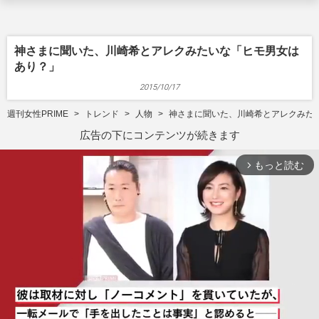
神さまに聞いた、川崎希とアレクみたいな「ヒモ男女は
あり？」
2015/10/17
週刊女性PRIME
トレンド
人物
神さまに聞いた、川崎希とアレクみた
広告の下にコンテンツが続きます
もっと読む
arrow_forward_ios