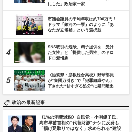
にした」政治家一家
市議会議員の平均年収は約700万円！
ドラマ『銀河の一票』のように「あ
なたが立候補」という選択肢
SNS取引の危険、精子提供を「受け
た女性」と「提供した男性」のドロ
ドロ愛憎劇
《滋賀県・彦根総合高校》野球部員
が“集団万引き”で「犯罪組織やん」
下された“甘すぎる処分”に疑問噴出
政治の最新記事
《1%の消費減税》自民党・小渕優子氏、
高市早苗首相の“代替財源”ナシに反発も
「揚げ足取りではなく」求められる“建設