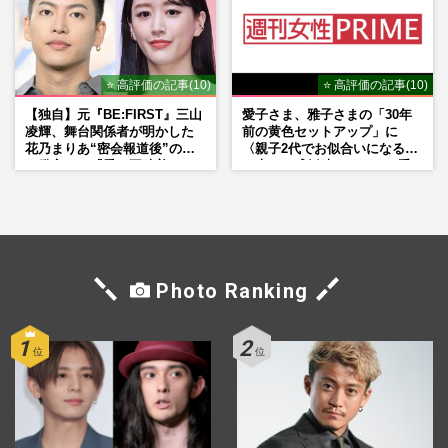
⭐ 高評価の記事(10)
⭐ 高評価の記事(10)
【独自】元『BE:FIRST』三山
愛子さま、雅子さまの「30年
凌輝、舞台関係者が明かした
前の黄色セットアップ」に
花乃まりあ“密会報道後”の呆
〈親子2代でお似合いになる〉
れ発言と、『愛の不時着』の
の声、ご成婚時のドレスも手
劇場が答えた共演舞台の行方
がけた森英恵さんとの絆
Photo Ranking