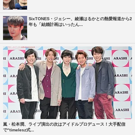
SixTONES・ジェシー、綾瀬はるかとの熱愛報道から2
年も「結婚計画はいったん...
嵐・松本潤、ライブ演出の次はアイドルプロデュース！大手配信
で“timelesz式...