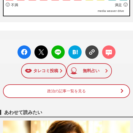
🙁
🙂
不満
満足
media weaver drive
facebo
X ポス
LINE
はてな
コメン
ok い
ト
ブック
ト
いね
マーク
に追加
タレコミ投稿
無料占い
政治の記事一覧を見る
あわせて読みたい