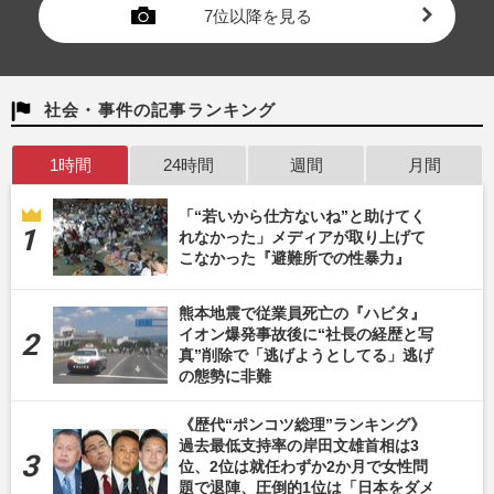
7位以降を見る
社会・事件の記事ランキング
1時間
24時間
週間
月間
「“若いから仕方ないね”と助けてく
れなかった」メディアが取り上げて
こなかった『避難所での性暴力』
熊本地震で従業員死亡の『ハビタ』
イオン爆発事故後に“社長の経歴と写
真”削除で「逃げようとしてる」逃げ
の態勢に非難
《歴代“ポンコツ総理”ランキング》
過去最低支持率の岸田文雄首相は3
位、2位は就任わずか2か月で女性問
題で退陣、圧倒的1位は「日本をダメ