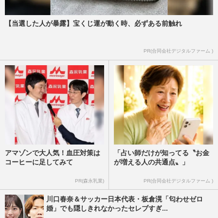
【当選した人が暴露】宝くじ運が動く時、必ずある前触れ
PR(合同会社デジタルファーム )
アマゾンで大人気！血圧対策は
「占い師だけが知ってる〝お金
コーヒーに足してみて
が増える人の共通点〟」
PR(森永乳業)
PR(合同会社デジタルファーム )
川口春奈＆サッカー日本代表・板倉滉「匂わせゼロ
婚」でも隠しきれなかったセレブすぎ...