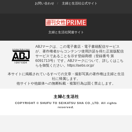
お問い合わせ
主婦と生活社公式サイト
主婦と生活社関連サイト
ABJマークは、この電子書店・電子書籍配信サービス
が、著作権者からコンテンツ使用許諾を得た正規版配信
サービスであることを示す登録商標（登録番号 第
6091713号）です。ABJマークについて、詳しくはこち
らを御覧ください。
https://aebs.or.jp/
本サイトに掲載されているすべての⽂章・撮影写真の著作権は主婦と⽣活
社に帰属します。
他サイトや他媒体への無断転載・複製⾏為は固く禁⽌します。
COPYRIGHT © SHUFU TO SEIKATSU SHA CO.,LTD. All rights
reserved.