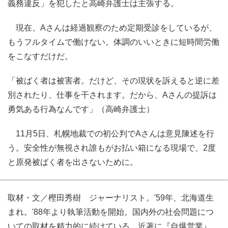
義務違反」を犯したと高崎弁護士は主張する。
現在、Aさんは経過観察のため定期受診をしているが、
もうフルタイムで働けない。体調のいいときに短時間労働
をこなすだけだ。
「被ばく者は被害者。だけど、その現状を訴えると逆に差
別されたり、仕事を干されます。だから、Aさんの提訴は
勇気ある行為なんです」（高崎弁護士）
11月5日、札幌地裁での初公判でAさんは意見陳述を行
う。安全性が無視され誰もがお払い箱になる現場で、2度
と原発被ばく者を出さないために。
取材・文／樫田秀樹 ジャーナリスト。'59年、北海道生
まれ。'88年より執筆活動を開始。国内外の社会問題につ
いての取材を精力的に続けている。近著に『自爆営業』