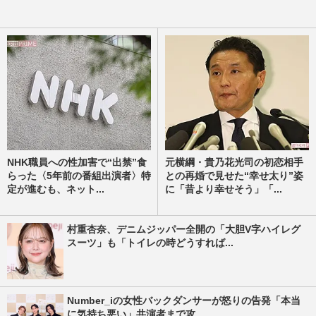
NHK職員への性加害で“出禁”食
元横綱・貴乃花光司の初恋相手
らった〈5年前の番組出演者〉特
との再婚で見せた“幸せ太り”姿
定が進むも、ネット...
に「昔より幸せそう」「...
村重杏奈、デニムジッパー全開の「大胆V字ハイレグ
スーツ」も「トイレの時どうすれば...
Number_iの女性バックダンサーが怒りの告発「本当
に気持ち悪い」共演者まで攻...