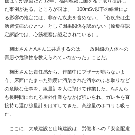
被ばくが原因だと'12年、福岡地裁に国を相手取り提訴し
た事例がある。ところが国は、「100mSv以下の線量によ
る影響の推定には、非がん疾患を含めない」「心疾患は生
活習慣病のひとつ」として因果関係を認めない（原爆症認
定訴訟では、心筋梗塞は認定されている）。
梅田さんとAさんに共通するのは、「放射線の人体への
害悪や危険性を教えられていなかった」ことだ。
梅田さんは責任感から、作業中にブザーが鳴らないよ
う、床面にたまった強度に汚染された汚水のふき取りなど
の危険な仕事を、線量計を人に預けて作業した。Aさんら
も長時間にわたる屋外作業をなかば強いられ、ガレキを直
接持ち運び線量計をはずしてきた。高線量のホコリも吸っ
た。
ここに、大成建設と山﨑建設は、労働者への「安全配慮