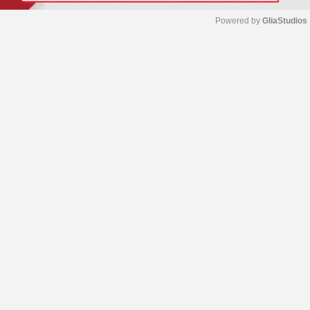
Powered by 
GliaStudios
M
u
t
e