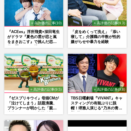
⭐ 高評価の記事(10)
⭐ 高評価の記事(9.3)
『ACEes』浮所飛貴×深田竜生
「皮をめくって洗え」「添い
がドラマ『夏色の雲が恋と嵐
寝して」介護職の半数が性的
をまきおこす』で挑んだ恋人
嫌がらせや暴力を経験
役、照れながら挑んだキュン
シーン秘話
⭐ 高評価の記事(9.5)
⭐ 高評価の記事(9.8)
『ゼスプリキウイ』母猫CMが
TBS日曜劇場『VIVANT』キャ
「泣けてしまう」話題沸騰、
スティングの有能ぶりに脱
プランナーが明かした「親に
帽！堺雅人演じる“乃木の青年
連絡したくなる」制作秘話
期”役は、そっくり説根強い
Mr.Children桜井和寿のバンド
マン長男・櫻井海音だった