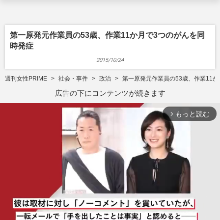
第一原発元作業員の53歳、作業11か月で3つのがんを同
時発症
2015/10/24
週刊女性PRIME
社会・事件
政治
第一原発元作業員の53歳、作業11
広告の下にコンテンツが続きます
もっと読む
arrow_forward_ios