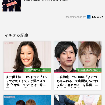
Recommended by
イチオシ記事
⭐ 高評価の記事(10)
⭐ 高評価の記事(9)
蒼井優主演・TBSドラマ『Tシ
二宮和也、YouTube『よにの
ャツが乾くまで』が激バズリ
ちゃんねる』で山田涼介の“お
中「“考察ドラマ”とは一線を
友達”に有名ホストを推薦、歌
画している」散りばめられた
舞伎町に“急接近”でファン
伏線よりも大事な要素
「関わらないで！」