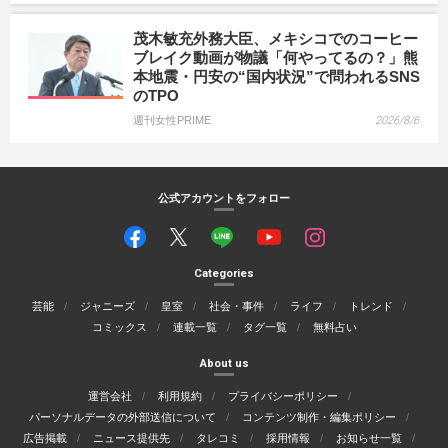
茂木敏充外務大臣、メキシコでのコーヒー
ブレイク動画が物議「何やってるの？」熊
本地震・円安の“国内状況”で問われるSNS
のTPO
週刊女性PRIME
2026/8/6
公式アカウントをフォロー
Categories
芸能
ジャニーズ
皇室
社会・事件
ライフ
トレンド
コミックス
連載一覧
タグ一覧
無料占い
About us
運営会社
利用規約
プライバシーポリシー
パーソナルデータの外部送信について
コンテンツ制作・編集ポリシー
広告掲載
ニュース提供先
タレコミ
採用情報
お知らせ一覧