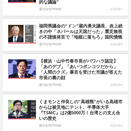
的な議論”
週刊女性PRIME
2026/8/7
福岡県議会の“ドン”蔵内勇夫議長、炎上続
きの中「ネパールは天国だった」震災無視
の不謹慎発言で「地獄に落ちろ」国民憤慨
週刊女性PRIME
2026/8/6
【横浜・山中竹春市長がパワハラ認定】
「あのデブ」「あいつポンコツだから」
「人間のクズ」暴言を受けた市議が答えた
市長の裏の顔
週刊女性PRIME
2026/8/6
くまモンと仲良しの“高雄熊”がいる高雄市
からは被災地にテント、半導体大手
『TSMC』は2億5000万！台湾との支え合
いの歴史
週刊女性PRIME
2026/8/6