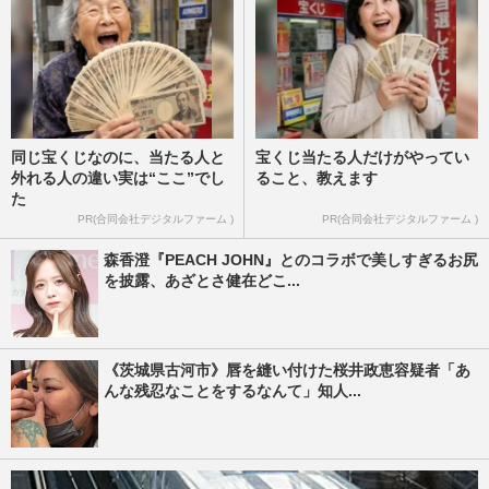
同じ宝くじなのに、当たる人と
宝くじ当たる人だけがやってい
外れる人の違い実は“ここ”でし
ること、教えます
た
PR(合同会社デジタルファーム )
PR(合同会社デジタルファーム )
森香澄『PEACH JOHN』とのコラボで美しすぎるお尻
を披露、あざとさ健在どこ...
《茨城県古河市》唇を縫い付けた桜井政恵容疑者「あ
んな残忍なことをするなんて」知人...