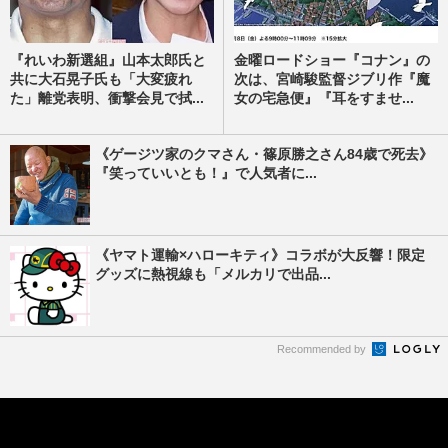
『れいわ新選組』山本太郎氏と
金曜ロードショー『コナン』の
共に大石晃子氏も「大変疲れ
次は、宮崎駿監督ジブリ作『魔
た」離党表明、衝撃会見で拭...
女の宅急便』『耳をすませ...
《ゲージツ家のクマさん・篠原勝之さん84歳で死去》
『笑っていいとも！』で人気者に...
《ヤマト運輸×ハローキティ》コラボが大反響！限定
グッズに熱視線も「メルカリで出品...
Recommended by