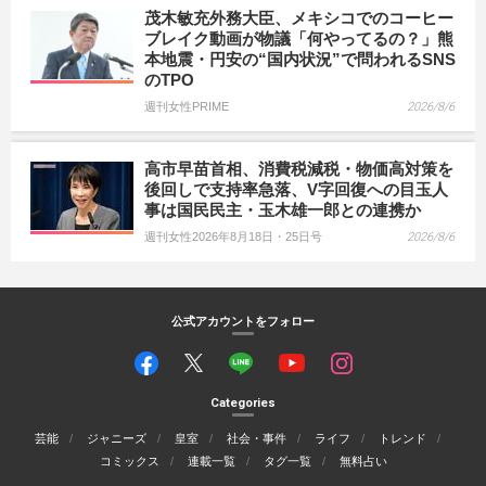
茂木敏充外務大臣、メキシコでのコーヒー
ブレイク動画が物議「何やってるの？」熊
本地震・円安の“国内状況”で問われるSNS
のTPO
週刊女性PRIME
2026/8/6
高市早苗首相、消費税減税・物価高対策を
後回しで支持率急落、V字回復への目玉人
事は国民民主・玉木雄一郎との連携か
週刊女性2026年8月18日・25日号
2026/8/6
公式アカウントをフォロー
Categories
芸能
ジャニーズ
皇室
社会・事件
ライフ
トレンド
コミックス
連載一覧
タグ一覧
無料占い