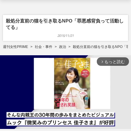
殺処分直前の猫を引き取るNPO「罪悪感背負って活動し
てる」
2015/11/21
週刊女性PRIME
社会・事件
政治
殺処分直前の猫を引き取るNPO「罪
もっと読む
arrow_forward_ios