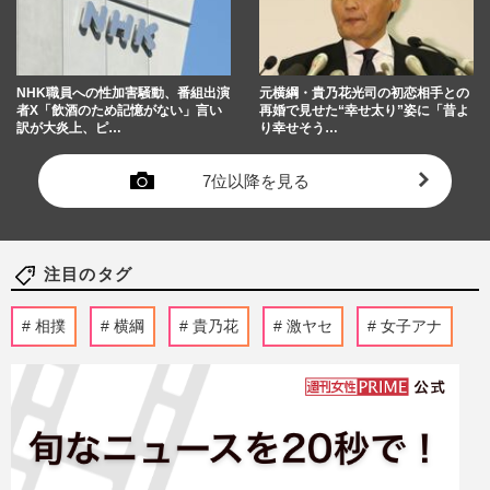
NHK職員への性加害騒動、番組出演
元横綱・貴乃花光司の初恋相手との
者X「飲酒のため記憶がない」言い
再婚で見せた“幸せ太り”姿に「昔よ
訳が大炎上、ピ…
り幸せそう…
7位以降を見る
注目のタグ
相撲
横綱
貴乃花
激ヤセ
女子アナ