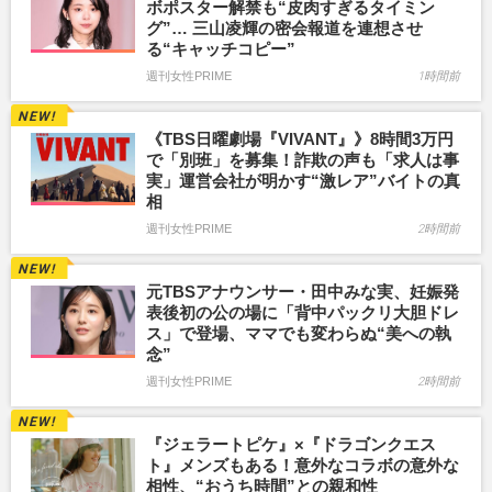
ボポスター解禁も“皮肉すぎるタイミン
グ”… 三山凌輝の密会報道を連想させ
る“キャッチコピー”
週刊女性PRIME
1時間前
《TBS日曜劇場『VIVANT』》8時間3万円
で「別班」を募集！詐欺の声も「求人は事
実」運営会社が明かす“激レア”バイトの真
相
週刊女性PRIME
2時間前
元TBSアナウンサー・田中みな実、妊娠発
表後初の公の場に「背中パックリ大胆ドレ
ス」で登場、ママでも変わらぬ“美への執
念”
週刊女性PRIME
2時間前
『ジェラートピケ』×『ドラゴンクエス
ト』メンズもある！意外なコラボの意外な
相性、“おうち時間”との親和性