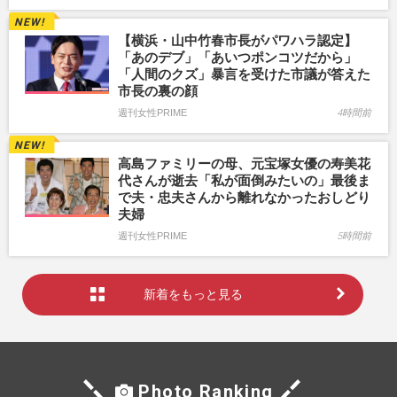
【横浜・山中竹春市長がパワハラ認定】
「あのデブ」「あいつポンコツだから」
「人間のクズ」暴言を受けた市議が答えた
市長の裏の顔
週刊女性PRIME
4時間前
高島ファミリーの母、元宝塚女優の寿美花
代さんが逝去「私が面倒みたいの」最後ま
で夫・忠夫さんから離れなかったおしどり
夫婦
週刊女性PRIME
5時間前
新着をもっと見る
Photo Ranking