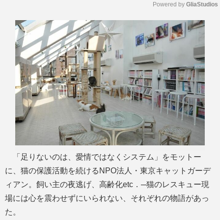
Powered by 
GliaStudios
M
u
t
e
「足りないのは、愛情ではなくシステム」をモットー
に、猫の保護活動を続けるNPO法人・東京キャットガーデ
ィアン。飼い主の夜逃げ、高齢化etc．─猫のレスキュー現
場には心を震わせずにいられない、それぞれの物語があっ
た。