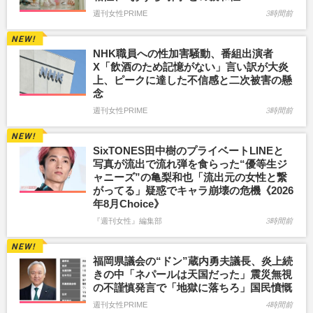
週刊女性PRIME
3時間前
NHK職員への性加害騒動、番組出演者
X「飲酒のため記憶がない」言い訳が大炎
上、ピークに達した不信感と二次被害の懸
念
週刊女性PRIME
3時間前
SixTONES田中樹のプライベートLINEと
写真が流出で流れ弾を食らった“優等生ジ
ャニーズ”の亀梨和也「流出元の女性と繋
がってる」疑惑でキャラ崩壊の危機《2026
年8月Choice》
『週刊女性』編集部
3時間前
福岡県議会の“ドン”蔵内勇夫議長、炎上続
きの中「ネパールは天国だった」震災無視
の不謹慎発言で「地獄に落ちろ」国民憤慨
週刊女性PRIME
4時間前