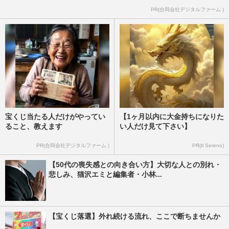
PR(合同会社デジタルファーム )
宝くじ当たる人だけがやってい
【1ヶ月以内に大金持ちになりた
ること、教えます
い人だけ見て下さい】
PR(合同会社デジタルファーム )
PR(Il Sereno)
【50代の喪失感との向き合い方】大切な人との別れ・
悲しみ、猫沢エミと編集者・小林...
【宝くじ落選】外れ続ける流れ、ここで断ちませんか