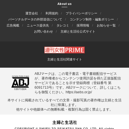
About us
運営会社
利用規約
プライバシーポリシー
パーソナルデータの外部送信について
コンテンツ制作・編集ポリシー
広告掲載
ニュース提供先
タレコミ
採用情報
お知らせ一覧
お問い合わせ
主婦と生活社公式サイト
主婦と生活社関連サイト
ABJマークは、この電子書店・電子書籍配信サービス
が、著作権者からコンテンツ使用許諾を得た正規版配信
サービスであることを示す登録商標（登録番号 第
6091713号）です。ABJマークについて、詳しくはこち
らを御覧ください。
https://aebs.or.jp/
本サイトに掲載されているすべての⽂章・撮影写真の著作権は主婦と⽣活
社に帰属します。
他サイトや他媒体への無断転載・複製⾏為は固く禁⽌します。
COPYRIGHT © SHUFU TO SEIKATSU SHA CO.,LTD. All rights