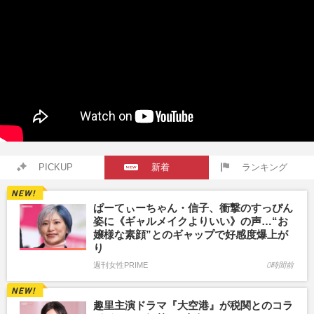
PICKUP
新着
ランキング
ぱーてぃーちゃん・信子、衝撃のすっぴん
姿に《ギャルメイクよりいい》の声…“お
嬢様な素顔”とのギャップで好感度爆上が
り
週刊女性PRIME
0時間前
趣里主演ドラマ『大空港』が税関とのコラ