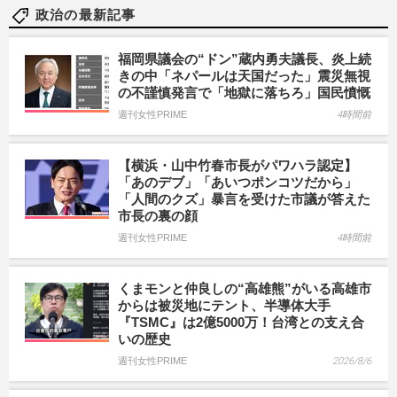
政治の最新記事
福岡県議会の“ドン”蔵内勇夫議長、炎上続
きの中「ネパールは天国だった」震災無視
の不謹慎発言で「地獄に落ちろ」国民憤慨
週刊女性PRIME
4時間前
【横浜・山中竹春市長がパワハラ認定】
「あのデブ」「あいつポンコツだから」
「人間のクズ」暴言を受けた市議が答えた
市長の裏の顔
週刊女性PRIME
4時間前
くまモンと仲良しの“高雄熊”がいる高雄市
からは被災地にテント、半導体大手
『TSMC』は2億5000万！台湾との支え合
いの歴史
週刊女性PRIME
2026/8/6