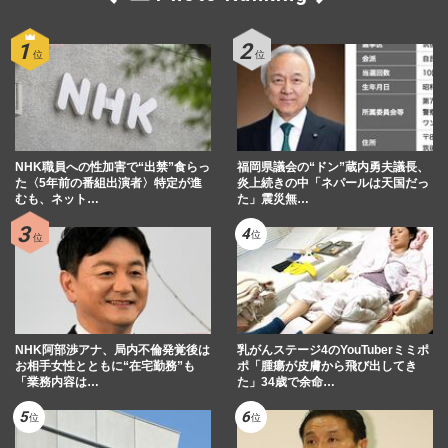
NHK職員への性加害で“出禁”食らっ
福岡県議会の“ドン”蔵内勇夫議長、
た〈5年前の番組出演者〉特定が進
炎上続きの中「ネパールは天国だっ
むも、ネット…
た」震災無…
NHK阿部渉アナ、局内不倫発覚後は
乳がんステージ4のYouTuberミミポ
お相手女性とともに“在宅勤務”も
ポ「腫瘍が皮膚から飛び出してき
「業務内容は…
た」34歳で余命…