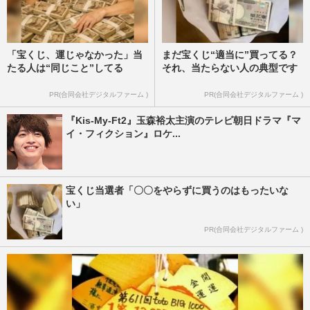
「宝くじ、運じゃなかった」当
まだ宝くじ“適当に”買ってる？
たる人は“同じこと”してる
それ、当たらない人の典型です
PR(合同会社デジタルファーム )
PR(合同会社デジタルファーム )
『Kis-My-Ft2』玉森裕太主演のテレビ朝日ドラマ『マ
イ・フィクション』ロケ...
宝くじ当選者「〇〇をやらずに買うのはもったいな
い」
PR(合同会社デジタルファーム )