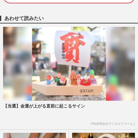
《渥美清さん没後30年》『男はつらいよ』
人気作ランキング、48作品から選ばれた栄
あわせて読みたい
えある1位と評論家イチ推…
週刊女性2026年8月18日・25日号
2026/8/4
阿部寛、超シンプルな「レトロ感」満載ホ
ームページがついに“進化”で「時代が終わ
った」トレンド入りの大…
『週刊女性』編集部
2026/8/3
阿部寛、連日の『VIVANT』PRが高視聴率
に直結も「激ヤセしてない？」心配され
る“げっそり頬ライン”の衝撃…
週刊女性PRIME
2026/8/2
【当選】金運が上がる直前に起こるサイン
映画『秒速5センチメートル』主演の
PR(合同会社デジタルファーム )
SixTONES・松村北斗にオファー殺到、プ
ロから評価される「普通っぽい役…