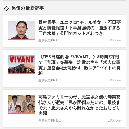
男優の最新記事
野村周平、ユニクロ“モデル美女”・石田夢
実と熱愛報道！下半身強調の「過激すぎる
三角水着」公開でネットざわつき
週刊女性PRIME
2026/8/6
《TBS日曜劇場『VIVANT』》8時間3万円
で「別班」を募集！詐欺の声も「求人は事
実」運営会社が明かす“激レア”バイトの真
相
週刊女性PRIME
2026/8/6
高島ファミリーの母、元宝塚女優の寿美花
代さんが逝去「私が面倒みたいの」最後ま
で夫・忠夫さんから離れなかったおしどり
夫婦
週刊女性PRIME
2026/8/6