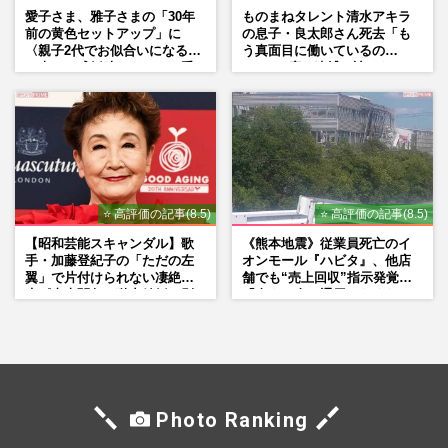
愛子さま、雅子さまの「30年
ものまねタレント清水アキラ
前の黄色セットアップ」に
の息子・良太郎さん死去「も
〈親子2代でお似合いになる〉
う真面目に働いているの
の声、ご成婚時のドレスも手
で」、2度の逮捕も諦めなかっ
がけた森英恵さんとの絆
た芸能界“波乱に満ちた37年”
⭐ 高評価の記事(8.5)
⭐ 高評価の記事(8.5)
【昭和芸能スキャンダル】歌
《熊本地震》従業員死亡のイ
手・加藤登紀子の「ただの左
オンモール『ハビタ』、他店
翼」で片付けられない凄絶半
舗でも“売上回収”指示発覚で
生《東大闘争、獄中結婚、別
「命より金」通用しなくなっ
荘で内ゲバ事件》
た言い訳
Photo Ranking