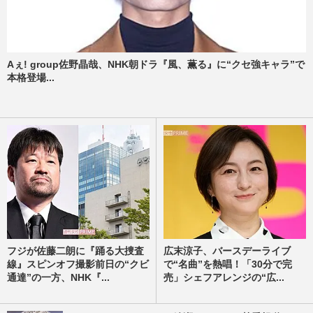
Aぇ! group佐野晶哉、NHK朝ドラ『風、薫る』に“クセ強キャラ”で
本格登場...
フジが佐藤二朗に『踊る大捜査
広末涼子、バースデーライブ
線』スピンオフ撮影前日の“クビ
で“名曲”を熱唱！「30分で完
通達”の一方、NHK『...
売」シェフアレンジの“広...