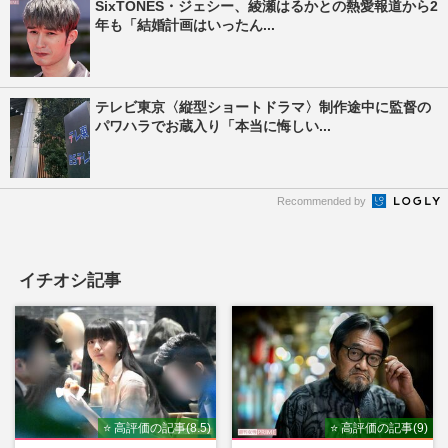
SixTONES・ジェシー、綾瀬はるかとの熱愛報道から2
年も「結婚計画はいったん...
テレビ東京〈縦型ショートドラマ〉制作途中に監督の
パワハラでお蔵入り「本当に悔しい...
Recommended by
イチオシ記事
⭐ 高評価の記事(8.5)
⭐ 高評価の記事(9)