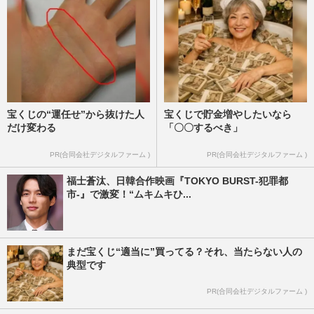
週刊女性2025年11月11日・18日号
2026/7/30
宝くじの“運任せ”から抜けた人
宝くじで貯金増やしたいなら
だけ変わる
「〇〇するべき」
PR(合同会社デジタルファーム )
PR(合同会社デジタルファーム )
福士蒼汰、日韓合作映画『TOKYO BURST-犯罪都
市-』で激変！“ムキムキひ...
まだ宝くじ“適当に”買ってる？それ、当たらない人の
典型です
PR(合同会社デジタルファーム )