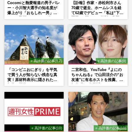
Cocomiと熱愛報道の男子バレ
【訃報】作家・赤松利市さん
ー・小川智大選手の知名度が
70歳で逝去、ホームレスを経
爆上がり「おもしれー男」フ
て62歳でデビュー「私は“下級
ァンも驚愕した“ちょけ姿”
国民”。死ぬまで差別と貧困を
書き続けます」壮絶人生
⭐ 高評価の記事(8.7)
⭐ 高評価の記事(9)
「コンビニおにぎり」を平気
二宮和也、YouTube『よにの
で買う人が知らない残念な真
ちゃんねる』で山田涼介の“お
実！原材料表示に隠された添
友達”に有名ホストを推薦、歌
加物の正体
舞伎町に“急接近”でファン
「関わらないで！」
⭐ 高評価の記事(10)
⭐ 高評価の記事(10)