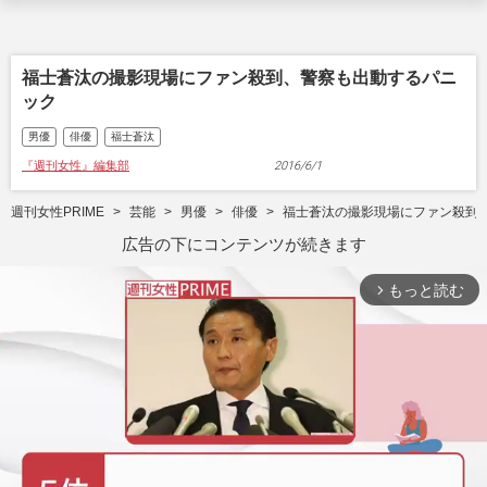
福士蒼汰の撮影現場にファン殺到、警察も出動するパニ
ック
男優
俳優
福士蒼汰
『週刊女性』編集部
2016/6/1
週刊女性PRIME
芸能
男優
俳優
福士蒼汰の撮影現場にファン殺到
広告の下にコンテンツが続きます
もっと読む
arrow_forward_ios