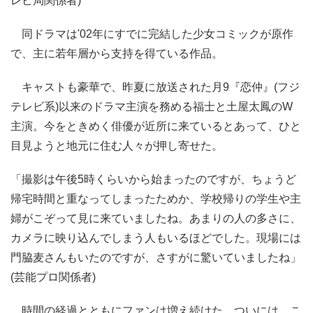
レビ局関係者)
同ドラマは'02年にすでに完結した少女コミックが原作
で、主に若年層から支持を得ている作品。
キャストも豪華で、昨夏に放送された月9『恋仲』(フジ
テレビ系)以来のドラマ主演を務める福士と土屋太鳳のW
主演。今をときめく俳優が近所に来ているとあって、ひと
目見ようと地元に住む人々が押し寄せた。
「撮影は午後5時くらいから始まったのですが、ちょうど
帰宅時間と重なってしまったためか、学校帰りの学生や主
婦がこぞって見に来ていましたね。あまりの人の多さに、
カメラに映り込んでしまう人もいるほどでした。現場には
門脇麦さんもいたのですが、さすがに驚いていましたね」
(芸能プロ関係者)
時間の経過とともにファンは増え続けた。ついには、こ