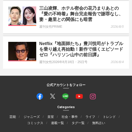
三山凌輝、ホテル密会の花乃まりあとの
『愛の不時着』舞台完走報告で謝罪なし、
妻・趣里との関係にも暗雲
週刊女性PRIME
2026/8/5
Netflix『地面師たち』豊川悦司がトラブル
を乗り越え再始動！新作で描くエピソード
ゼロ『ハリソン山中の前日譚』
週刊女性2026年8月18日・25日号
2026/8/4
公式アカウントをフォロー
Categories
芸能
ジャニーズ
皇室
社会・事件
ライフ
トレンド
コミックス
連載一覧
タグ一覧
無料占い