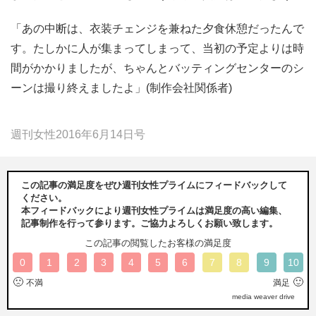
「あの中断は、衣装チェンジを兼ねた夕食休憩だったんで
す。たしかに人が集まってしまって、当初の予定よりは時
間がかかりましたが、ちゃんとバッティングセンターのシ
ーンは撮り終えましたよ」(制作会社関係者)
週刊女性2016年6月14日号
この記事の満足度をぜひ週刊女性プライムにフィードバックして
ください。
本フィードバックにより週刊女性プライムは満足度の高い編集、
記事制作を行って参ります。ご協力よろしくお願い致します。
この記事の閲覧したお客様の満足度
0
1
2
3
4
5
6
7
8
9
10
🙁
🙂
不満
満足
media weaver drive