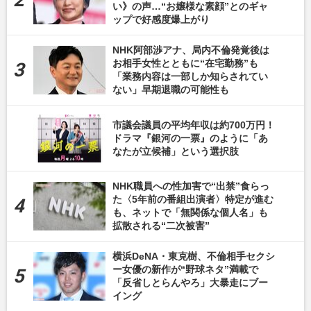
い》の声…“お嬢様な素顔”とのギャ
ップで好感度爆上がり
NHK阿部渉アナ、局内不倫発覚後は
お相手女性とともに“在宅勤務”も
「業務内容は一部しか知らされてい
ない」早期退職の可能性も
市議会議員の平均年収は約700万円！
ドラマ『銀河の一票』のように「あ
なたが立候補」という選択肢
NHK職員への性加害で“出禁”食らっ
た〈5年前の番組出演者〉特定が進む
も、ネットで「無関係な個人名」も
拡散される“二次被害”
横浜DeNA・東克樹、不倫相手セクシ
ー女優の新作が“野球ネタ”満載で
「反省しとらんやろ」大暴走にブー
イング