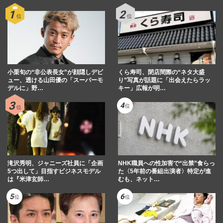
小栗旬の“非公表長女”が顔隠しデビ
くら寿司、閉店間際の“ネタ大盛
ュー、透ける山田優の「スーパーモ
り”写真が話題に「出会えたらラッ
デルに」野…
キー」広報が明…
滝沢秀明、ジャニーズ社員に「企画
NHK職員への性加害で“出禁”食らっ
5つ出して」目指すビジネスモデル
た〈5年前の番組出演者〉特定が進
は『米津玄師…
むも、ネット…