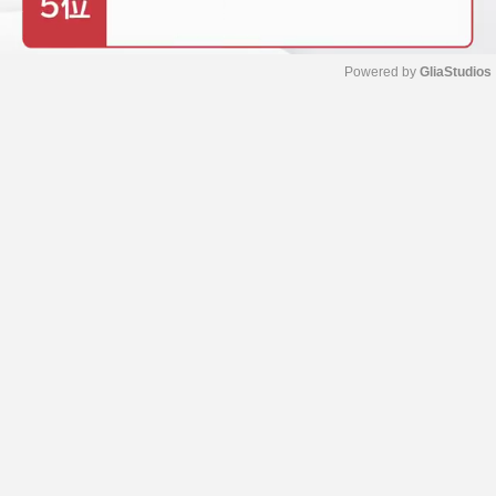
Powered by 
GliaStudios
M
u
t
e