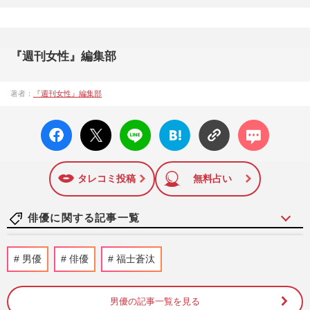
『週刊女性』編集部
著者：
『週刊女性』編集部
facebo
X ポス
LINE
はてな
コメン
ok い
ト
ブック
ト
いね
マーク
に追加
タレコミ投稿
無料占い
俳優に関する記事一覧
Netflix『地面師たち』豊川悦司がトラブル
男優
俳優
福士蒼汰
を乗り越え再始動！新作で描くエピソード
ゼロ『ハリソン山中の前…
週刊女性2026年8月18日・25日号
2026/8/4
男優の記事一覧を見る