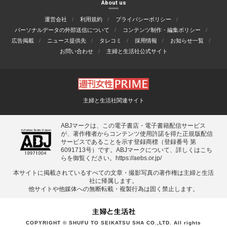
About us
運営会社
利用規約
プライバシーポリシー
パーソナルデータの外部送信について
コンテンツ制作・編集ポリシー
広告掲載
ニュース提供先
タレコミ
採用情報
お知らせ一覧
お問い合わせ
主婦と生活社公式サイト
主婦と生活社関連サイト
ABJマークは、この電子書店・電子書籍配信サービス
が、著作権者からコンテンツ使用許諾を得た正規版配信
サービスであることを示す登録商標（登録番号 第
6091713号）です。ABJマークについて、詳しくはこち
らを御覧ください。
https://aebs.or.jp/
本サイトに掲載されているすべての⽂章・撮影写真の著作権は主婦と⽣活
社に帰属します。
他サイトや他媒体への無断転載・複製⾏為は固く禁⽌します。
COPYRIGHT © SHUFU TO SEIKATSU SHA CO.,LTD. All rights