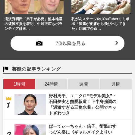
滝沢秀明氏「男手が必要」熊本地震
乳がんステージ4のYouTuberミミポ
の復興支援を表明、中居正広もボラ
ポ「腫瘍が皮膚から飛び出してき
ンティア計画…
た」34歳で余命…
7位以降を見る
芸能の記事ランキング
1時間
24時間
週間
月間
野村周平、ユニクロ“モデル美女”・
石田夢実と熱愛報道！下半身強調の
「過激すぎる三角水着」公開でネッ
トざわつき
ぱーてぃーちゃん・信子、衝撃のす
っぴん姿に《ギャルメイクよりい